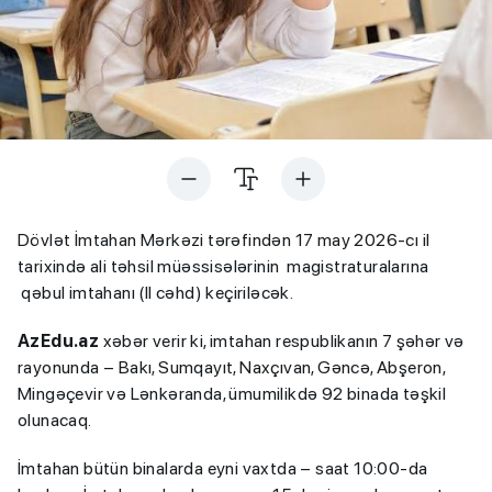
Dövlət İmtahan Mərkəzi tərəfindən 17 may 2026-cı il
tarixində ali təhsil müəssisələrinin magistraturalarına
qəbul imtahanı (II cəhd) keçiriləcək.
AzEdu.az
xəbər verir ki, imtahan respublikanın 7 şəhər və
rayonunda – Bakı, Sumqayıt, Naxçıvan, Gəncə, Abşeron,
Mingəçevir və Lənkəranda, ümumilikdə 92 binada təşkil
olunacaq.
İmtahan bütün binalarda eyni vaxtda – saat 10:00-da