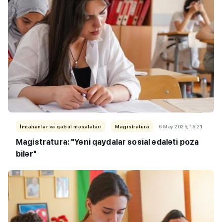
İmtahanlar və qəbul məsələləri
Magistratura
6 May 2025, 16:21
Magistratura: "Yeni qaydalar sosial ədaləti poza
bilər"