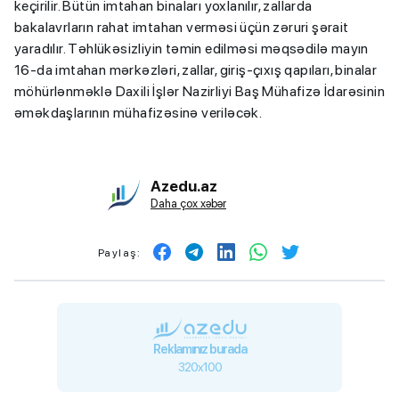
keçirilir. Bütün imtahan binaları yoxlanılır, zallarda
bakalavrların rahat imtahan verməsi üçün zəruri şərait
yaradılır. Təhlükəsizliyin təmin edilməsi məqsədilə mayın
16-da imtahan mərkəzləri, zallar, giriş-çıxış qapıları, binalar
möhürlənməklə Daxili İşlər Nazirliyi Baş Mühafizə İdarəsinin
əməkdaşlarının mühafizəsinə veriləcək.
Azedu.az
Daha çox xəbər
Paylaş:
Reklamınız burada
320x100