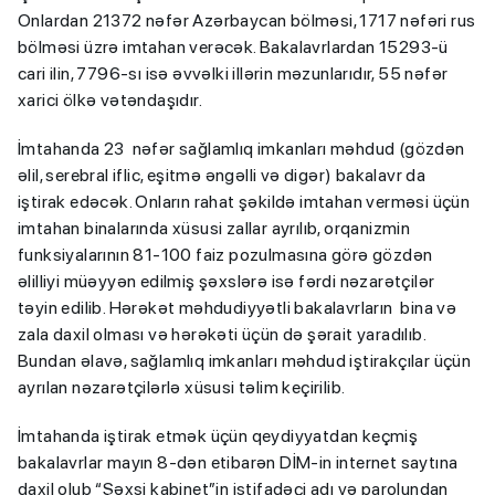
Onlardan 21372 nəfər Azərbaycan bölməsi, 1717 nəfəri rus
bölməsi üzrə imtahan verəcək. Bakalavrlardan 15293-ü
cari ilin, 7796-sı isə əvvəlki illərin məzunlarıdır, 55 nəfər
xarici ölkə vətəndaşıdır.
İmtahanda 23 nəfər sağlamlıq imkanları məhdud (gözdən
əlil, serebral iflic, eşitmə əngəlli və digər) bakalavr da
iştirak edəcək. Onların rahat şəkildə imtahan verməsi üçün
imtahan binalarında xüsusi zallar ayrılıb, orqanizmin
funksiyalarının 81-100 faiz pozulmasına görə gözdən
əlilliyi müəyyən edilmiş şəxslərə isə fərdi nəzarətçilər
təyin edilib. Hərəkət məhdudiyyətli bakalavrların bina və
zala daxil olması və hərəkəti üçün də şərait yaradılıb.
Bundan əlavə, sağlamlıq imkanları məhdud iştirakçılar üçün
ayrılan nəzarətçilərlə xüsusi təlim keçirilib.
İmtahanda iştirak etmək üçün qeydiyyatdan keçmiş
bakalavrlar mayın 8‑dən etibarən DİM-in internet saytına
daxil olub “Şəxsi kabinet”in istifadəçi adı və parolundan