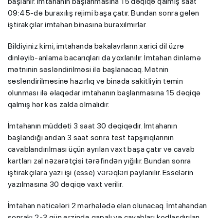
başlanır. İmtahanın başlanmasına 15 dəqiqə qalmış saat
09:45-də buraxılış rejimi başa çatır. Bundan sonra gələn
iştirakçılar imtahan binasına buraxılmırlar.
Bildiyiniz kimi, imtahanda bakalavrların xarici dil üzrə
dinləyib-anlama bacarıqları da yoxlanılır. İmtahan dinləmə
mətninin səsləndirilməsi ilə başlanacaq. Mətnin
səsləndirilməsinə hazırlıq və binada sakitliyin təmin
olunması ilə əlaqədar imtahanın başlanmasına 15 dəqiqə
qalmış hər kəs zalda olmalıdır.
İmtahanın müddəti 3 saat 30 dəqiqədir. İmtahanın
başlandığı andan 3 saat sonra test tapşırıqlarının
cavablandırılması üçün ayrılan vaxt başa çatır və cavab
kartları zal nәzarәtçisi tәrәfindәn yığılır. Bundan sonra
iştirakçılara yazı işi (esse) vәrәqlәri paylanılır. Esselərin
yazılmasına 30 dəqiqə vaxt verilir.
İmtahan nəticələri 2 mərhələdə elan olunacaq. İmtahandan
sonrakı 2-3 gün ərzində qapalı və cavabları kodlaşdırılan