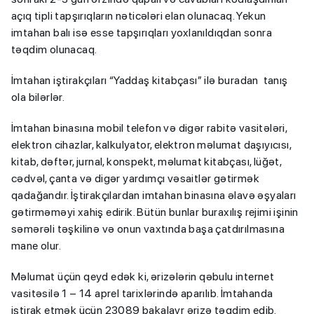
açıq tipli tapşırıqların nəticələri elan olunacaq. Yekun
imtahan balı isə esse tapşırıqları yoxlanıldıqdan sonra
təqdim olunacaq.
İmtahan iştirakçıları “Yaddaş kitabçası” ilə buradan tanış
ola bilərlər.
İmtahan binasına mobil telefon və digər rabitə vasitələri,
elektron cihazlar, kalkulyator, elektron məlumat daşıyıcısı,
kitab, dəftər, jurnal, konspekt, məlumat kitabçası, lüğət,
cədvəl, çanta və digər yardımçı vəsaitlər gətirmək
qadağandır. İştirakçılardan imtahan binasına əlavə əşyaları
gətirməməyi xahiş edirik. Bütün bunlar buraxılış rejimi işinin
səmərəli təşkilinə və onun vaxtında başa çatdırılmasına
mane olur.
Məlumat üçün qeyd edək ki, ərizələrin qəbulu internet
vasitəsilə 1 – 14 aprel tarixlərində aparılıb. İmtahanda
iştirak etmək üçün 23089 bakalavr ərizə təqdim edib.