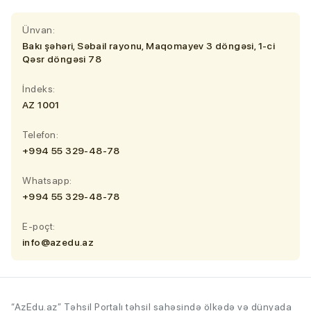
Ünvan:
Bakı şəhəri, Səbail rayonu, Maqomayev 3 döngəsi, 1-ci
Qəsr döngəsi 78
İndeks:
AZ 1001
Telefon:
+994 55 329-48-78
Whatsapp:
+994 55 329-48-78
E-poçt:
info@azedu.az
“AzEdu.az” Təhsil Portalı təhsil sahəsində ölkədə və dünyada