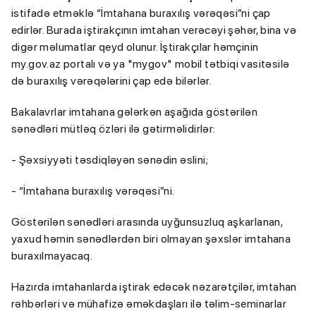
istifadə etməklə “İmtahana buraxılış vərəqəsi”ni çap
edirlər. Burada iştirakçının imtahan verəcəyi şəhər, bina və
digər məlumatlar qeyd olunur. İştirakçılar həmçinin
my.gov.az portalı və ya "mygov" mobil tətbiqi vasitəsilə
də buraxılış vərəqələrini çap edə bilərlər.
Bakalavrlar imtahana gələrkən aşağıda göstərilən
sənədləri mütləq özləri ilə gətirməlidirlər:
- Şəxsiyyəti təsdiqləyən sənədin əslini;
- “İmtahana buraxılış vərəqəsi”ni.
Göstərilən sənədləri arasında uyğunsuzluq aşkarlanan,
yaxud həmin sənədlərdən biri olmayan şəxslər imtahana
buraxılmayacaq.
Hazırda imtahanlarda iştirak edəcək nəzarətçilər, imtahan
rəhbərləri və mühafizə əməkdaşları ilə təlim-seminarlar