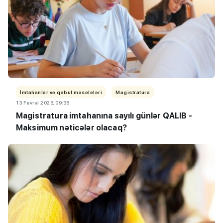
İmtahanlar və qəbul məsələləri
Magistratura
13 Fevral 2025, 09:36
Magistratura imtahanına sayılı günlər QALIB -
Maksimum nəticələr olacaq?