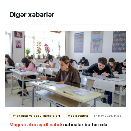
Digər xəbərlər
İmtahanlar və qəbul məsələləri
Magistratura
17 May 2026, 14:28
Magistraturaya II cəhd
: nəticələr bu tarixdə