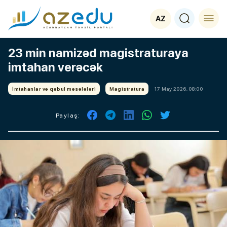
AZ
23 min namizəd magistraturaya
imtahan verəcək
İmtahanlar və qəbul məsələləri
Magistratura
17 May 2026, 08:00
Paylaş: