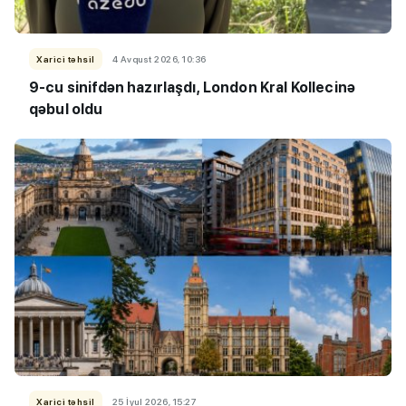
Xarici təhsil
4 Avqust 2026, 10:36
9-cu sinifdən hazırlaşdı, London Kral Kollecinə
qəbul oldu
Xarici təhsil
25 İyul 2026, 15:27