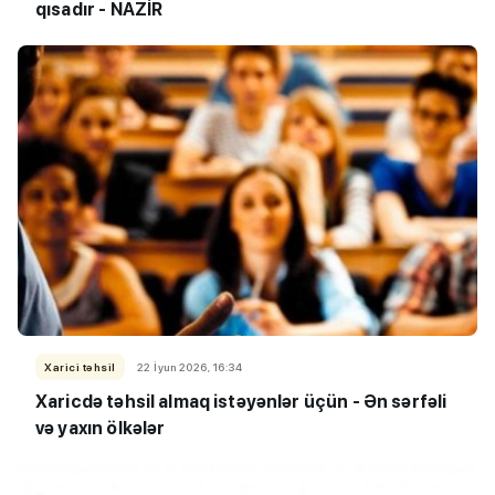
qısadır - NAZİR
Xarici təhsil
22 İyun 2026, 16:34
Xaricdə təhsil almaq istəyənlər üçün - Ən sərfəli
və yaxın ölkələr