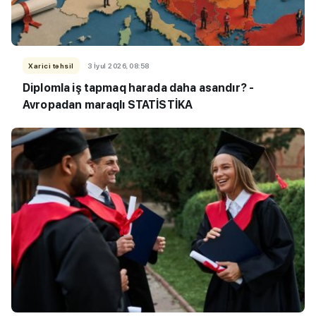
Xarici təhsil
3 İyul 2026, 08:58
Diplomla iş tapmaq harada daha asandır? -
Avropadan maraqlı STATİSTİKA