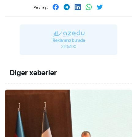
Paylaş:
Reklamınız burada
320x100
Digər xəbərlər