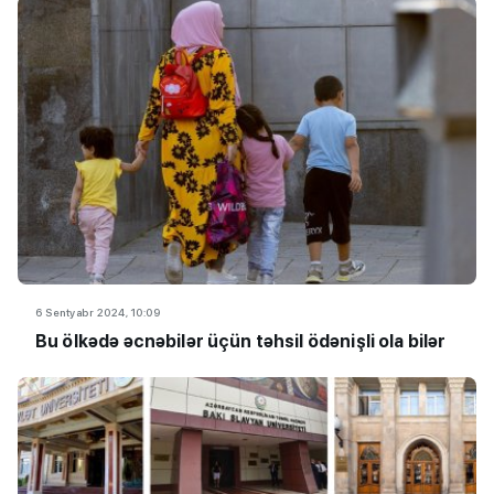
6 Sentyabr 2024, 10:09
Bu ölkədə əcnəbilər üçün təhsil ödənişli ola bilər