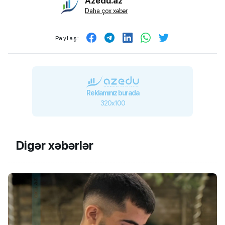
Azedu.az
Daha çox xəbər
Paylaş:
Reklamınız burada
320x100
Digər xəbərlər