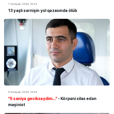
7 Sentyabr 2024, 16:03
13 yaşlı sərnişin yol qəzasında ölüb
6 Sentyabr 2024, 14:59
“5 saniyə geciksəydim...”
- Körpəni xilas edən
maşinist