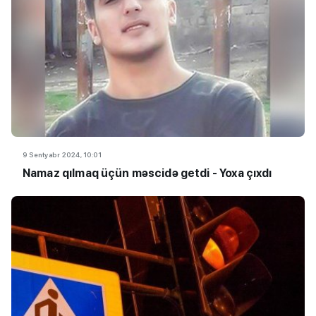
9 Sentyabr 2024, 10:01
Namaz qılmaq üçün məscidə getdi - Yoxa çıxdı