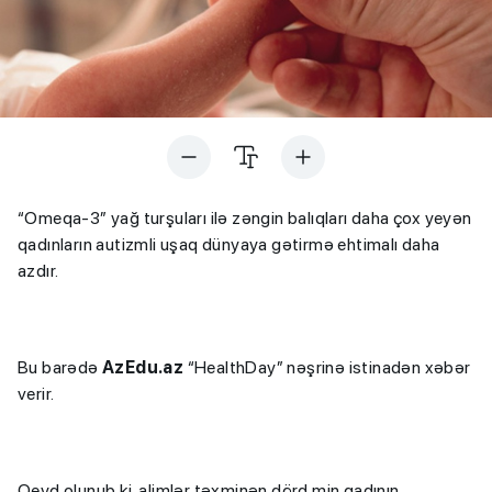
“Omeqa-3” yağ turşuları ilə zəngin balıqları daha çox yeyən
qadınların autizmli uşaq dünyaya gətirmə ehtimalı daha
azdır.
Bu barədə
AzEdu.az
“HealthDay” nəşrinə istinadən xəbər
verir.
Qeyd olunub ki, alimlər təxminən dörd min qadının