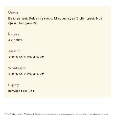
Ünvan:
Bakı şəhəri, Səbail rayonu, Maqomayev 3 döngəsi, 1-ci
Qəsr döngəsi 78
İndeks:
AZ 1001
Telefon:
+994 55 329-48-78
Whatsapp:
+994 55 329-48-78
E-poçt:
info@azedu.az
“AzEdu.az” Təhsil Portalı təhsil sahəsində ölkədə və dünyada