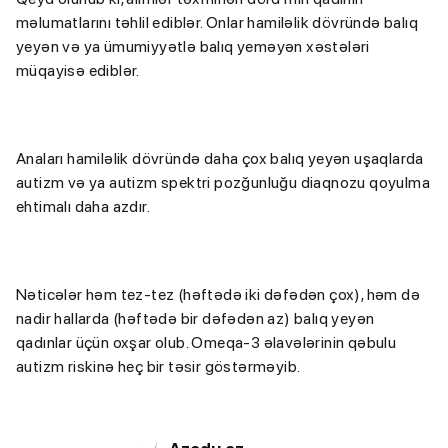
məlumatlarını təhlil ediblər. Onlar hamiləlik dövründə balıq
yeyən və ya ümumiyyətlə balıq yeməyən xəstələri
müqayisə ediblər.
Anaları hamiləlik dövründə daha çox balıq yeyən uşaqlarda
autizm və ya autizm spektri pozğunluğu diaqnozu qoyulma
ehtimalı daha azdır.
Nəticələr həm tez-tez (həftədə iki dəfədən çox), həm də
nadir hallarda (həftədə bir dəfədən az) balıq yeyən
qadınlar üçün oxşar olub. Omeqa-3 əlavələrinin qəbulu
autizm riskinə heç bir təsir göstərməyib.