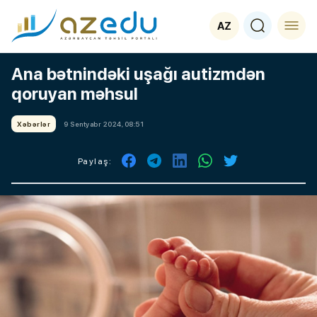
AZ
Ana bətnindəki uşağı autizmdən
qoruyan məhsul
Xəbərlər
9 Sentyabr 2024, 08:51
Paylaş: