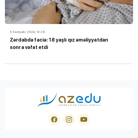
5 Sentyabr 2024, 12:28
Zərdabda faciə: 18 yaşlı qız əməliyyatdan
sonra vəfat etdi