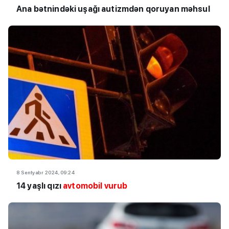
Ana bətnindəki uşağı autizmdən qoruyan məhsul
8 Sentyabr 2024, 09:24
14 yaşlı qızı
avtomobil vurub