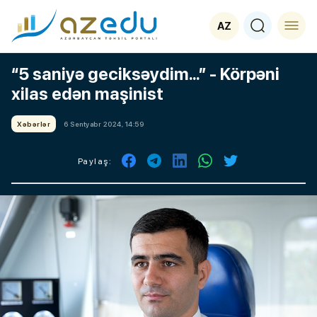
AZ
“5 saniyə geciksəydim...” - Körpəni
xilas edən maşinist
Xəbərlər
6 Sentyabr 2024, 14:59
Paylaş: