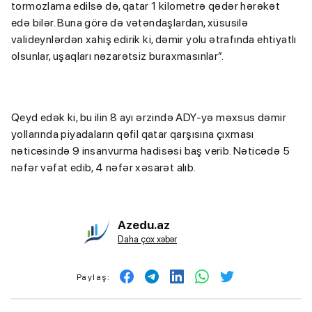
tormozlama edilsə də, qatar 1 kilometrə qədər hərəkət
edə bilər. Buna görə də vətəndaşlardan, xüsusilə
valideynlərdən xahiş edirik ki, dəmir yolu ətrafında ehtiyatlı
olsunlar, uşaqları nəzarətsiz buraxmasınlar”.
Qeyd edək ki, bu ilin 8 ayı ərzində ADY-yə məxsus dəmir
yollarında piyadaların qəfil qatar qarşısına çıxması
nəticəsində 9 insanvurma hadisəsi baş verib. Nəticədə 5
nəfər vəfat edib, 4 nəfər xəsarət alıb.
Azedu.az
Daha çox xəbər
Paylaş: