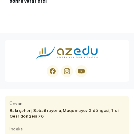
sonra vəfat etdi
Ünvan:
Bakı şəhəri, Səbail rayonu, Maqomayev 3 döngəsi, 1-ci
Qəsr döngəsi 78
İndeks: