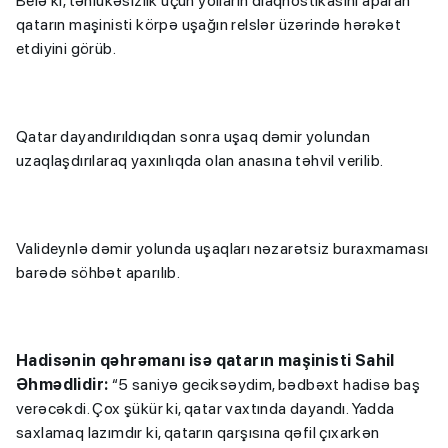
Belə ki, təhlükəsizlik üçün yolların diaqnostikasını aparan
qatarın maşinisti körpə uşağın relslər üzərində hərəkət
etdiyini görüb.
Qatar dayandırıldıqdan sonra uşaq dəmir yolundan
uzaqlaşdırılaraq yaxınlıqda olan anasına təhvil verilib.
Valideynlə dəmir yolunda uşaqları nəzarətsiz buraxmaması
barədə söhbət aparılıb.
Hadisənin qəhrəmanı isə qatarın maşinisti Sahil
Əhmədlidir:
“5 saniyə geciksəydim, bədbəxt hadisə baş
verəcəkdi. Çox şükür ki, qatar vaxtında dayandı. Yadda
saxlamaq lazımdır ki, qatarın qarşısına qəfil çıxarkən