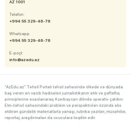
AZ 1001
Telefon:
+994 55 329-48-78
Whatsapp:
+994 55 329-48-78
E-poçt:
info@azedu.az
“AzEdu.az” Təhsil Portalı təhsil sahəsində ölkədə və dünyada
baş verən ən vacib hadisələri jurnalistikanın etik və şəffaflıq
prinsiplərinə əsaslanaraq Azərbaycan dilində operativ çatdırır.
Elm-təhsil sahəsindəki problem və perspektivləri özündə əks
etdirən gündəlik materiallarla yanaşı, rubrika yazıları, müsahibə,
reportaj, araşdırmaları da oxuculara təqdim edir.