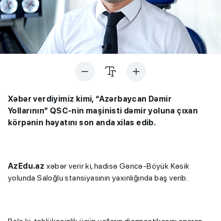
Xəbər verdiyimiz kimi, “Azərbaycan Dəmir
Yollarının” QSC-nin maşinisti dəmir yoluna çıxan
körpənin həyatını son anda xilas edib.
AzEdu.az
xəbər verir ki, hadisə Gəncə-Böyük Kəsik
yolunda Saloğlu stansiyasının yaxınlığında baş verib.