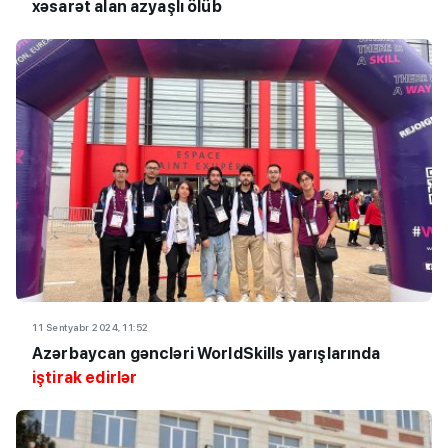
xəsarət alan azyaşlı ölüb
11 Sentyabr 2024, 11:52
Azərbaycan gəncləri WorldSkills yarışlarında
iştirak edirlər