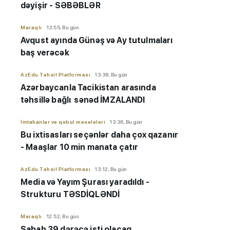
dəyişir - SƏBƏBLƏR
Maraqlı
13:55, Bu gün
Avqust ayında Günəş və Ay tutulmaları
baş verəcək
AzEdu Təhsil Platforması
13:38, Bu gün
Azərbaycanla Tacikistan arasında
təhsillə bağlı sənəd İMZALANDI
İmtahanlar və qəbul məsələləri
13:36, Bu gün
Bu ixtisasları seçənlər daha çox qazanır
- Maaşlar 10 min manata çatır
AzEdu Təhsil Platforması
13:12, Bu gün
Media və Yayım Şurası yaradıldı -
Strukturu TƏSDİQLƏNDİ
Maraqlı
12:52, Bu gün
Sabah 39 dərəcə isti olacaq