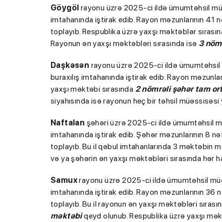
Göygöl
rayonu üzrə 2025-ci ildə ümumtəhsil müəss
imtahanında iştirak edib. Rayon məzunlarının 41 
toplayıb. Respublika üzrə yaxşı məktəblər sırası
Rayonun ən yaxşı məktəbləri sırasında isə
3 nöm
Daşkəsən
rayonu üzrə 2025-ci ildə ümumtəhsil mü
buraxılış imtahanında iştirak edib. Rayon məzunlar
yaxşı məktəbi sırasında
2 nömrəli şəhər tam or
siyahısında isə rayonun heç bir təhsil müəssisəsi 
Naftalan
şəhəri üzrə 2025-ci ildə ümumtəhsil müəs
imtahanında iştirak edib. Şəhər məzunlarının 8 n
toplayıb. Bu il qəbul imtahanlarında 3 məktəbin m
və ya şəhərin ən yaxşı məktəbləri sırasında hər 
Samux
rayonu üzrə 2025-ci ildə ümumtəhsil müəss
imtahanında iştirak edib. Rayon məzunlarının 36 
toplayıb. Bu il rayonun ən yaxşı məktəbləri sırası
məktəbi
qeyd olunub. Respublika üzrə yaxşı məkt