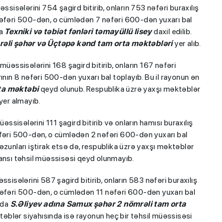
isələrini 754 şagird bitirib, onların 753 nəfəri buraxılış
nəfəri 500-dən, o cümlədən 7 nəfəri 600-dən yuxarı bal
na
Texniki və təbiət fənləri təmayüllü lisey
daxil edilib.
rəli şəhər və Üçtəpə kənd tam orta məktəbləri
yer alıb.
əssisələrini 168 şagird bitirib, onların 167 nəfəri
ının 8 nəfəri 500-dən yuxarı bal toplayıb. Bu il rayonun ən
ta məktəbi
qeyd olunub. Respublika üzrə yaxşı məktəblər
yer almayıb.
sisələrini 111 şagird bitirib və onların hamısı buraxılış
əfəri 500-dən, o cümlədən 2 nəfəri 600-dən yuxarı bal
əzunları iştirak etsə də, respublika üzrə yaxşı məktəblər
hansı təhsil müəssisəsi qeyd olunmayıb.
isələrini 587 şagird bitirib, onların 583 nəfəri buraxılış
nəfəri 500-dən, o cümlədən 11 nəfəri 600-dən yuxarı bal
nda
S.Əliyev adına Samux şəhər 2 nömrəli tam orta
əblər siyahısında isə rayonun heç bir təhsil müəssisəsi