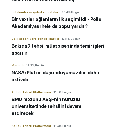
İmtahanlar və qəbul məsələləri
12:49, Bu gün
Bir vaxtlar oğlanların ilk seçimi idi - Polis
Akademiyası hələ də populyardır?
Bakı şəhəri üzrə Təhsil İdarəsi
12:46, Bu gün
Bakıda 7 təhsil müəssisəsində təmir işləri
aparılır
Maraqlı
12:32, Bu gün
NASA: Pluton düşündüyümüzdən daha
aktivdir
AzEdu Təhsil Platforması
11:50, Bu gün
BMU məzunu ABŞ-nin nüfuzlu
universitetində təhsilini davam
etdirəcək
AzEdu Təhsil Platforması
11:45, Bu gün