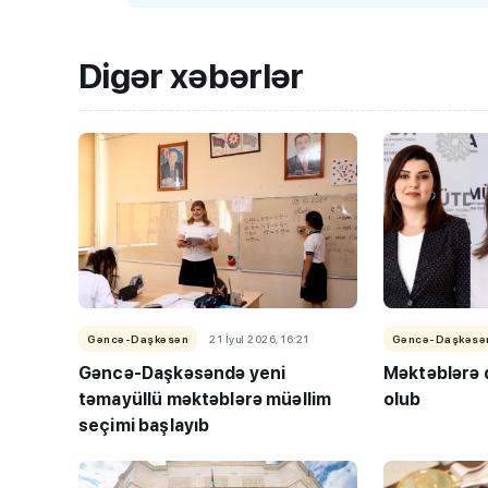
Digər xəbərlər
Gəncə-Daşkəsən
21 İyul 2026, 16:21
Gəncə-Daşkəsə
Gəncə-Daşkəsəndə yeni
Məktəblərə d
təmayüllü məktəblərə müəllim
olub
seçimi başlayıb