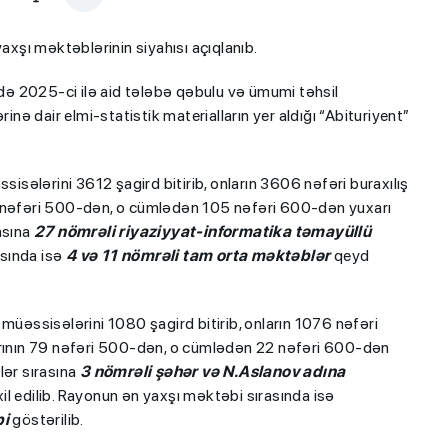
şı məktəblərinin siyahısı açıqlanıb.
də 2025-ci ilə aid tələbə qəbulu və ümumi təhsil
inə dair elmi-statistik materialların yer aldığı “Abituriyent”
isələrini 3612 şagird bitirib, onların 3606 nəfəri buraxılış
9 nəfəri 500-dən, o cümlədən 105 nəfəri 600-dən yuxarı
asına
27 nömrəli riyaziyyat-informatika təmayüllü
asında isə
4 və 11 nömrəli tam orta məktəblər
qeyd
üəssisələrini 1080 şagird bitirib, onların 1076 nəfəri
larının 79 nəfəri 500-dən, o cümlədən 22 nəfəri 600-dən
lər sırasına
3 nömrəli şəhər və N.Aslanov adına
il edilib. Rayonun ən yaxşı məktəbi sırasında isə
bi
göstərilib.