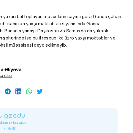
 yuxarı bal toplayan məzunların sayına görə Gəncə şəhəri
spublikanın ən yaxşı məktəbləri siyahısında Gəncə,
lıb. Bununla yanaşı, Daşkəsən və Samuxda da yüksək
n şəhərində isə bu il respublika üzrə yaxşı məktəblər və
əhsil müəssisəsi qeyd edilməyib.
a Əliyeva
x xəbər
lamınız burada
728x90