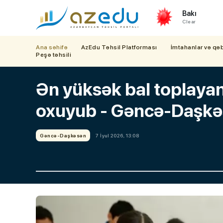
Bakı
Clear
Ana səhifə
AzEdu Təhsil Platforması
İmtahanlar və qə
Peşə təhsili
Ən yüksək bal toplaya
oxuyub - Gəncə-Daşkə
Gəncə-Daşkəsən
7 İyul 2026, 13:08