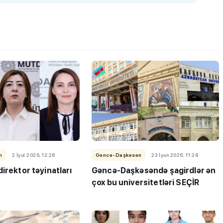
n
2 İyul 2026, 12:28
Gəncə-Daşkəsən
23 İyun 2026, 11:28
irektor təyinatları
Gəncə-Daşkəsəndə şagirdlər ən
çox bu universitetləri SEÇİR