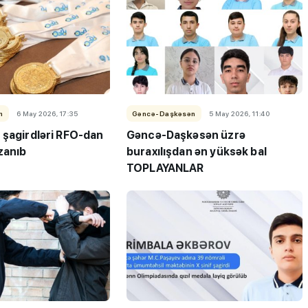
n
6 May 2026, 17:35
Gəncə-Daşkəsən
5 May 2026, 11:40
 şagirdləri RFO-dan
Gəncə-Daşkəsən üzrə
ı”- MİQ,
"Həftənin təhsil icmalı": Qəbul
zanıb
buraxılışdan ən yüksək bal
r və qəbul
marafonu başa çatdı,
TOPLAYANLAR
müəllimlərin nəticələri dəyişdi..