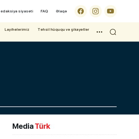
edaksiya siyasəti
FAQ
Əlaqə
Layihələrimiz
Təhsil hüququ və şikayətlər
Media
Türk