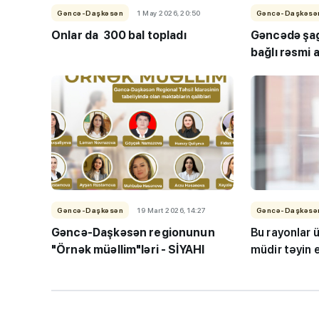
Gəncə-Daşkəsən
1 May 2026, 20:50
Gəncə-Daşkəsə
Onlar da 300 bal topladı
Gəncədə şag
bağlı rəsmi 
III ixtisas qrupu: 
imkanı olan ixtis
AÇIQLANDI
Gəncə-Daşkəsən
19 Mart 2026, 14:27
Gəncə-Daşkəsə
Gəncə-Daşkəsən regionunun
Bu rayonlar 
"Örnək müəllim"ləri - SİYAHI
müdir təyin e