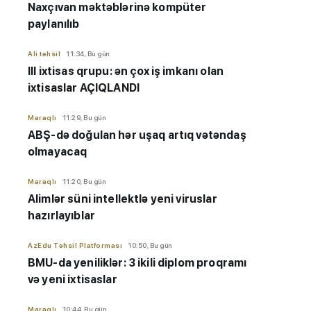
Naxçıvan məktəblərinə kompüter
paylanılıb
Ali təhsil
11:34, Bu gün
III ixtisas qrupu: ən çox iş imkanı olan
ixtisaslar AÇIQLANDI
Maraqlı
11:29, Bu gün
ABŞ-də doğulan hər uşaq artıq vətəndaş
olmayacaq
Maraqlı
11:20, Bu gün
Alimlər süni intellektlə yeni viruslar
hazırlayıblar
AzEdu Təhsil Platforması
10:50, Bu gün
BMU-da yeniliklər: 3 ikili diplom proqramı
və yeni ixtisaslar
Maraqlı
10:44, Bu gün