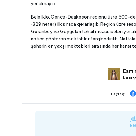
yer almayıb.
Beləliklə, Gəncə-Daşkəsən regionu üzrə 500-dən
(329 nəfər) ilk sırada qərarlaşıb. Region üzrə re
Goranboy və Göygölün təhsil müəssisələri yer a
nəticə göstərən məktəblər fərqləndirilib. Naftala
şəhərin ən yaxşı məktəbləri sırasında hər hansı t
Esmir
Daha ço
Paylaş:
Rek