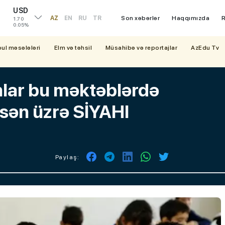
USD
AZ
EN
RU
TR
Son xəbərlər
Haqqımızda
R
1.70
0.05%
bul məsələləri
Elm və təhsil
Müsahibə və reportajlar
AzEdu Tv
nlar bu məktəblərdə
sən üzrə SİYAHI
Paylaş: