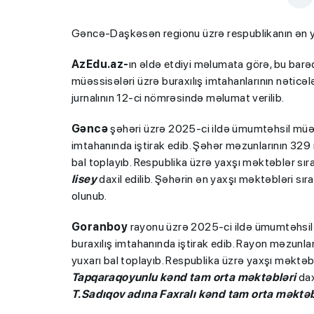
Gəncə-Daşkəsən regionu üzrə respublikanın ən yax
AzEdu.az-
ın əldə etdiyi məlumata görə, bu barə
müəssisələri üzrə buraxılış imtahanlarının nəticələr
jurnalının 12-ci nömrəsində məlumat verilib.
Gəncə
şəhəri üzrə 2025-ci ildə ümumtəhsil müəss
imtahanında iştirak edib. Şəhər məzunlarının 32
bal toplayıb. Respublika üzrə yaxşı məktəblər sır
lisey
daxil edilib. Şəhərin ən yaxşı məktəbləri sır
olunub.
Goranboy
rayonu üzrə 2025-ci ildə ümumtəhsil m
buraxılış imtahanında iştirak edib. Rayon məzun
yuxarı bal toplayıb. Respublika üzrə yaxşı məktəb
Tapqaraqoyunlu kənd tam orta məktəbləri
dax
T.Sadıqov adına Faxralı kənd tam orta məktə