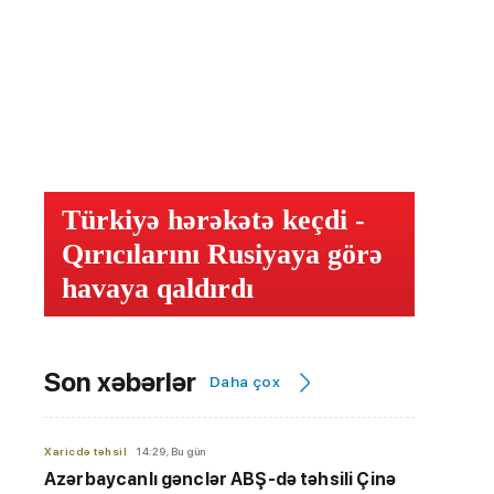
Türkiyə hərəkətə keçdi -
Qırıcılarını Rusiyaya görə
havaya qaldırdı
Son xəbərlər
Daha çox
Xaricdə təhsil
14:29, Bu gün
Azərbaycanlı gənclər ABŞ-də təhsili Çinə