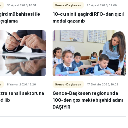
n
30 Aprel 2026, 10:51
Gəncə-Daşkəsən
25 Aprel 2026, 09:09
ird mübahisəsi ilə
10-cu sinif şagirdi RFO-dan qızıl
açıqlama
medal qazanıb
ən çox iş
MİQ balına görə Bakı üzrə
aslar
birinci, respublika üzrə beşi
OLDU
n
8 Yanvar 2026, 12:26
Gəncə-Daşkəsən
17 Dekabr 2025, 10:02
üzrə təhsil sektoruna
Gəncə-Daşkəsən regionunda
dilib
100-dən çox məktəb şəhid adını
DAŞIYIR