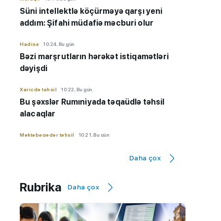
Süni intellektlə köçürməyə qarşı yeni
addım: Şifahi müdafiə məcburi olur
Hadisə
10:24, Bu gün
Bəzi marşrutların hərəkət istiqamətləri
dəyişdi
Xaricdə təhsil
10:22, Bu gün
Bu şəxslər Rumıniyada təqaüdlə təhsil
alacaqlar
Məktəbəqədər təhsil
10:21, Bu gün
Dünyanın ən yaxşı bağça sistemləri:
Daha çox
uşaqlar harada daha xoşbəxt böyüyür?
Maraqlı
10:09, Bu gün
Rubrika
Daha çox
Alimlərdən maraqlı araşdırma
Dövlət İmtahan Mərkəzi
10:04, Bu gün