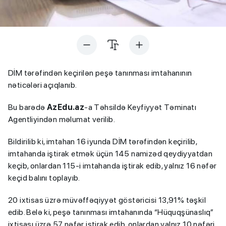
DİM tərəfindən keçirilən peşə tanınması imtahanının
nəticələri açıqlanıb.
Bu barədə
AzEdu.az
-a Təhsildə Keyfiyyət Təminatı
Agentliyindən məlumat verilib.
Bildirilib ki, imtahan 16 iyunda DİM tərəfindən keçirilib,
imtahanda iştirak etmək üçün 145 namizəd qeydiyyatdan
keçib, onlardan 115-i imtahanda iştirak edib, yalnız 16 nəfər
keçid balını toplayıb.
20 ixtisas üzrə müvəffəqiyyət göstəricisi 13,91% təşkil
edib. Belə ki, peşə tanınması imtahanında “Hüquqşünaslıq”
ixtisası üzrə 57 nəfər iştirak edib, onlardan yalnız 10 nəfəri,