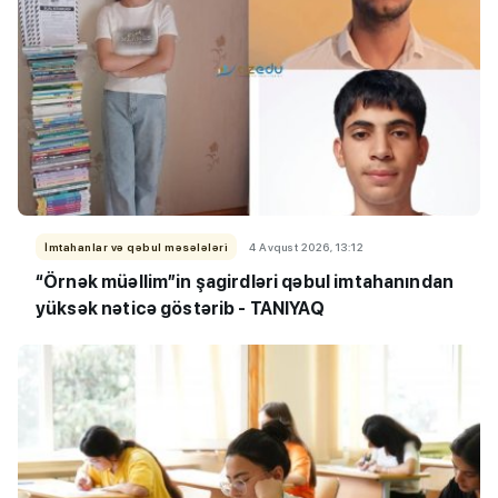
İmtahanlar və qəbul məsələləri
4 Avqust 2026, 13:12
“Örnək müəllim”in şagirdləri qəbul imtahanından
yüksək nəticə göstərib - TANIYAQ