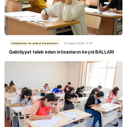
İmtahanlar və qəbul məsələləri
3 Avqust 2026, 11:47
Qabiliyyət tələb edən ixtisasların keçid BALLARI