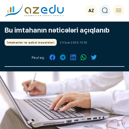
AZ
Bu imtahanın nəticələri açıqlanıb
İmtahanlar və qəbul məsələləri
23 İyun 2026, 10:52
Paylaş: