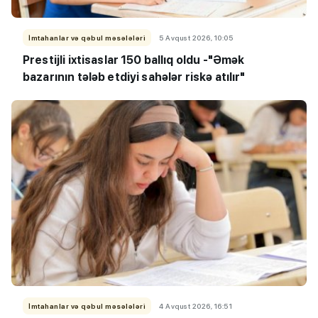
İmtahanlar və qəbul məsələləri
5 Avqust 2026, 10:05
Prestijli ixtisaslar 150 ballıq oldu -
"Əmək
bazarının tələb etdiyi sahələr riskə atılır"
İmtahanlar və qəbul məsələləri
4 Avqust 2026, 16:51