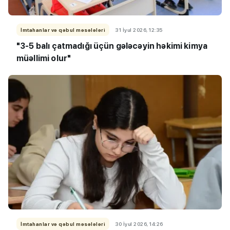
İmtahanlar və qəbul məsələləri
31 İyul 2026, 12:35
"3-5 balı çatmadığı üçün gələcəyin həkimi kimya
müəllimi olur"
İmtahanlar və qəbul məsələləri
30 İyul 2026, 14:26