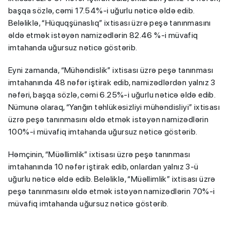
başqa sözlə, cəmi 17.54%-i uğurlu nəticə əldə edib.
Beləliklə, “Hüquqşünaslıq” ixtisası üzrə peşə tanınmasını
əldə etmək istəyən namizədlərin 82.46 %-i müvafiq
imtahanda uğursuz nəticə göstərib.
Eyni zamanda, “Mühəndislik” ixtisası üzrə peşə tanınması
imtahanında 48 nəfər iştirak edib, namizədlərdən yalnız 3
nəfəri, başqa sözlə, cəmi 6.25%-i uğurlu nəticə əldə edib.
Nümunə olaraq, “Yanğın təhlükəsizliyi mühəndisliyi” ixtisası
üzrə peşə tanınmasını əldə etmək istəyən namizədlərin
100%-i müvafiq imtahanda uğursuz nəticə göstərib.
Həmçinin, “Müəllimlik” ixtisası üzrə peşə tanınması
imtahanında 10 nəfər iştirak edib, onlardan yalnız 3-ü
uğurlu nəticə əldə edib. Beləliklə, “Müəllimlik” ixtisası üzrə
peşə tanınmasını əldə etmək istəyən namizədlərin 70%-i
müvafiq imtahanda uğursuz nəticə göstərib.