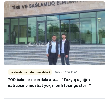
İmtahanlar və qəbul məsələləri
30 İyul 2026, 13:05
700 balın arxasındakı ata... - "Təzyiq uşağın
nəticəsinə müsbət yox, mənfi təsir göstərir"