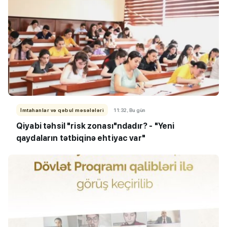
İmtahanlar və qəbul məsələləri
11:32, Bu gün
Qiyabi təhsil "risk zonası"ndadır? - "Yeni
qaydaların tətbiqinə ehtiyac var"