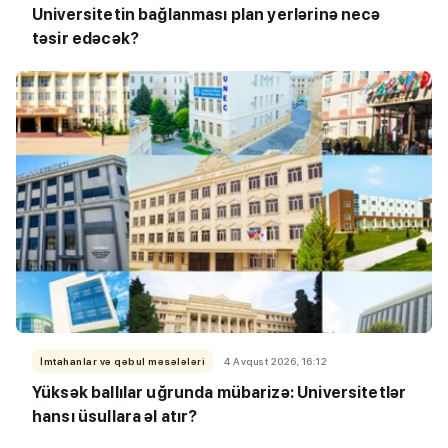
Universitetin bağlanması plan yerlərinə necə
təsir edəcək?
İmtahanlar və qəbul məsələləri
4 Avqust 2026, 16:12
Yüksək ballılar uğrunda mübarizə: Universitetlər
hansı üsullara əl atır?