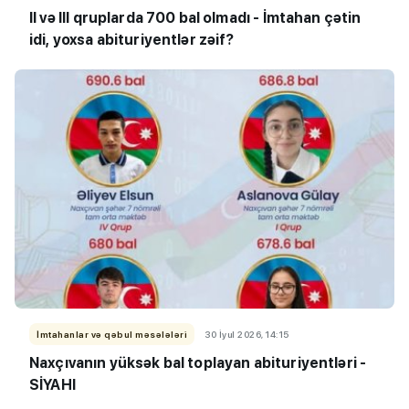
II və III qruplarda 700 bal olmadı - İmtahan çətin
idi, yoxsa abituriyentlər zəif?
İmtahanlar və qəbul məsələləri
30 İyul 2026, 14:15
Naxçıvanın yüksək bal toplayan abituriyentləri -
SİYAHI