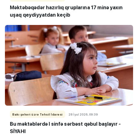
Məktəbəqədər hazırlıq qruplarına 17 minə yaxın
uşaq qeydiyyatdan keçib
Bakı şəhəri üzrə Təhsil İdarəsi
28 İyul 2026, 09:39
Bu məktəblərdə I sinfə sərbəst qəbul başlayır -
SİYAHI