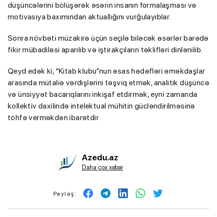
düşüncələrini bölüşərək əsərin insanın formalaşması və
motivasiya baxımından aktuallığını vurğulayıblar.
Sonra növbəti müzakirə üçün seçilə biləcək əsərlər barədə
fikir mübadiləsi aparılıb və iştirakçıların təklifləri dinlənilib.
Qeyd edək ki, “Kitab klubu”nun əsas hədəfləri əməkdaşlar
arasında mütaliə vərdişlərini təşviq etmək, analitik düşüncə
və ünsiyyət bacarıqlarını inkişaf etdirmək, eyni zamanda
kollektiv daxilində intelektual mühitin gücləndirilməsinə
töhfə verməkdən ibarətdir
Azedu.az
Daha çox xəbər
Paylaş: