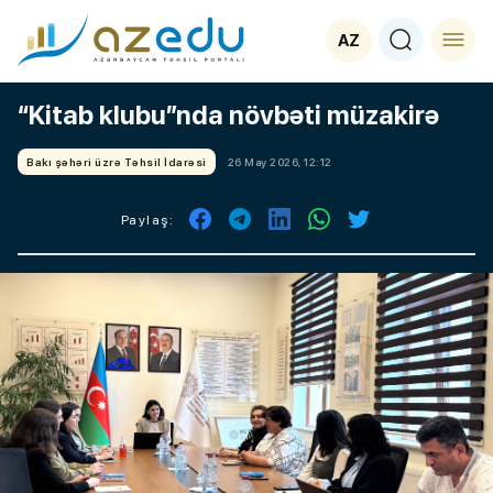
AZ
“Kitab klubu”nda növbəti müzakirə
Bakı şəhəri üzrə Təhsil İdarəsi
26 May 2026, 12:12
Paylaş: