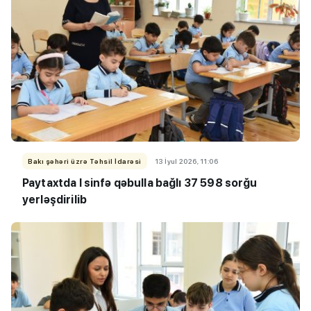
Bakı şəhəri üzrə Təhsil İdarəsi
13 İyul 2026, 11:06
Paytaxtda I sinfə qəbulla bağlı 37 598 sorğu
yerləşdirilib