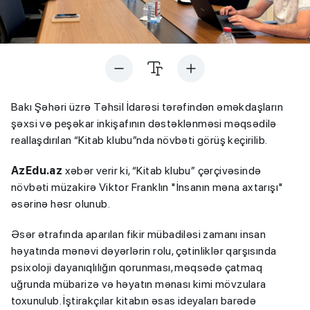
Bakı Şəhəri üzrə Təhsil İdarəsi tərəfindən əməkdaşların
şəxsi və peşəkar inkişafının dəstəklənməsi məqsədilə
reallaşdırılan “Kitab klubu”nda növbəti görüş keçirilib.
AzEdu.az
xəbər verir ki, “Kitab klubu” çərçivəsində
növbəti müzakirə Viktor Franklın "İnsanın məna axtarışı"
əsərinə həsr olunub.
Əsər ətrafında aparılan fikir mübadiləsi zamanı insan
həyatında mənəvi dəyərlərin rolu, çətinliklər qarşısında
psixoloji dayanıqlılığın qorunması, məqsədə çatmaq
uğrunda mübarizə və həyatın mənası kimi mövzulara
toxunulub. İştirakçılar kitabın əsas ideyaları barədə