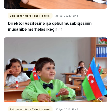
Bakı şəhəri üzrə Təhsil İdarəsi
31 İyul 2026, 12:41
Direktor vəzifəsinə işə qəbul müsabiqəsinin
müsahibə mərhələsi keçirilir
Bakı şəhəri üzrə Təhsil İdarəsi
30 İyul 2026, 12:41