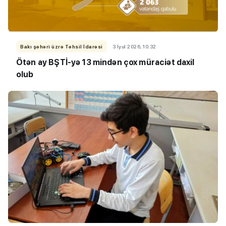
Bakı şəhəri üzrə Təhsil İdarəsi
3 İyul 2026, 10:32
Ötən ay BŞTİ-yə 13 mindən çox müraciət daxil
olub