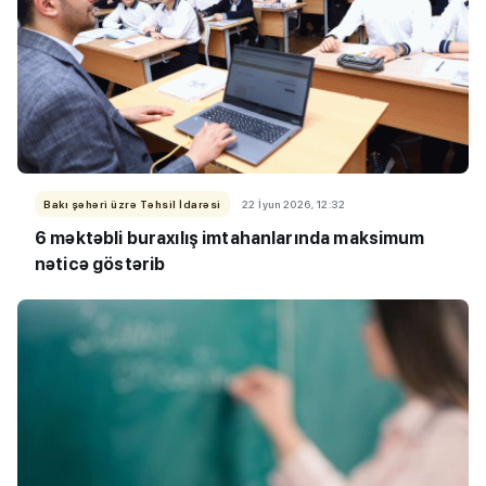
Bakı şəhəri üzrə Təhsil İdarəsi
22 İyun 2026, 12:32
6 məktəbli buraxılış imtahanlarında maksimum
nəticə göstərib