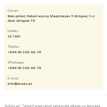
Ünvan:
Bakı şəhəri, Səbail rayonu, Maqomayev 3 döngəsi, 1-ci
Qəsr döngəsi 78
İndeks:
AZ 1001
Telefon:
+994 55 329-48-78
Whatsapp:
+994 55 329-48-78
E-poçt:
info@azedu.az
“AzEdu.az” Təhsil Portalı təhsil sahəsində ölkədə və dünyada