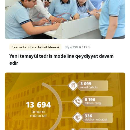
Bakı şəhəri üzrə Təhsil İdarəsi
8 İyul 2026, 11:25
Yeni təmayül tədris modelinə qeydiyyat davam
edir