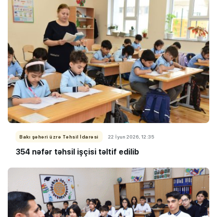
Bakı şəhəri üzrə Təhsil İdarəsi
22 İyun 2026, 12:35
354 nəfər təhsil işçisi təltif edilib