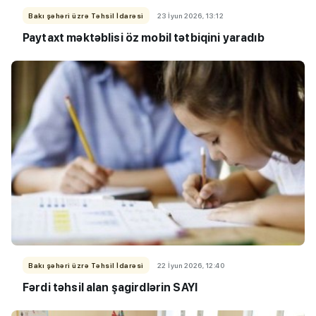
Bakı şəhəri üzrə Təhsil İdarəsi
23 İyun 2026, 13:12
Paytaxt məktəblisi öz mobil tətbiqini yaradıb
Bakı şəhəri üzrə Təhsil İdarəsi
22 İyun 2026, 12:40
Fərdi təhsil alan şagirdlərin SAYI