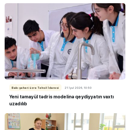
Bakı şəhəri üzrə Təhsil İdarəsi
21 İyul 2026, 10:50
Yeni təmayül tədris modelinə qeydiyyatın vaxtı
uzadılıb