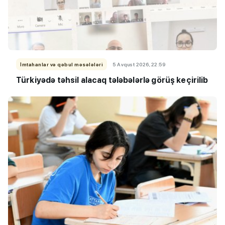
İmtahanlar və qəbul məsələləri
5 Avqust 2026, 22:59
Türkiyədə təhsil alacaq tələbələrlə görüş keçirilib