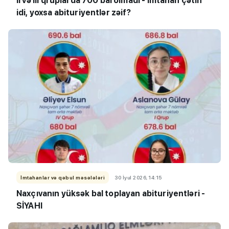
II və III qruplarda 700 bal olmadı - İmtahan çətin
idi, yoxsa abituriyentlər zəif?
İmtahanlar və qəbul məsələləri
30 İyul 2026, 14:15
Naxçıvanın yüksək bal toplayan abituriyentləri -
SİYAHI