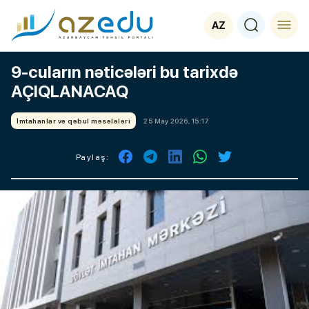
AZ
9-cuların nəticələri bu tarixdə
AÇIQLANACAQ
İmtahanlar və qəbul məsələləri
25 May 2026, 15:17
Paylaş: