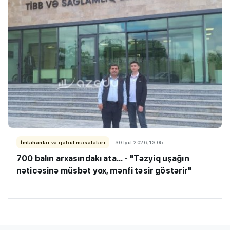
İmtahanlar və qəbul məsələləri
30 İyul 2026, 13:05
700 balın arxasındakı ata... - "Təzyiq uşağın
nəticəsinə müsbət yox, mənfi təsir göstərir"