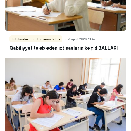
İmtahanlar və qəbul məsələləri
3 Avqust 2026, 11:47
Qabiliyyət tələb edən ixtisasların keçid BALLARI