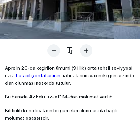
Aprelin 26-da keçirilən ümumi (9 illik) orta təhsil səviyyəsi
üzrə
buraxılış imtahanının
nəticələrinin yaxın iki gün ərzində
elan olunması nəzərdə tutulur.
Bu barədə
AzEdu.az
-a DİM-dən məlumat verilib.
Bildirilib ki, nəticələrin bu gün elan olunması ilə bağlı
məlumat əsassızdır.