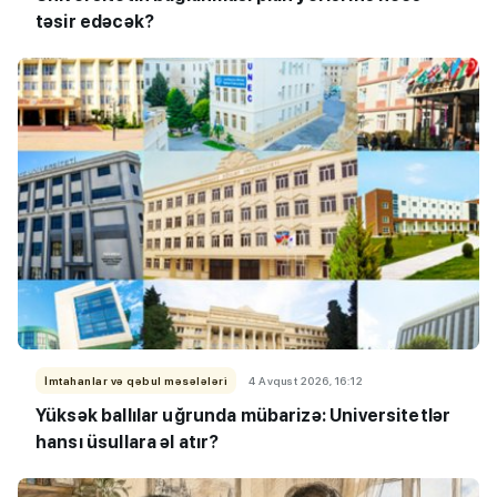
təsir edəcək?
İmtahanlar və qəbul məsələləri
4 Avqust 2026, 16:12
Yüksək ballılar uğrunda mübarizə: Universitetlər
hansı üsullara əl atır?