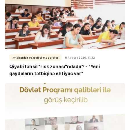
İmtahanlar və qəbul məsələləri
6 Avqust 2026, 11:32
Qiyabi təhsil "risk zonası"ndadır? - "Yeni
qaydaların tətbiqinə ehtiyac var"