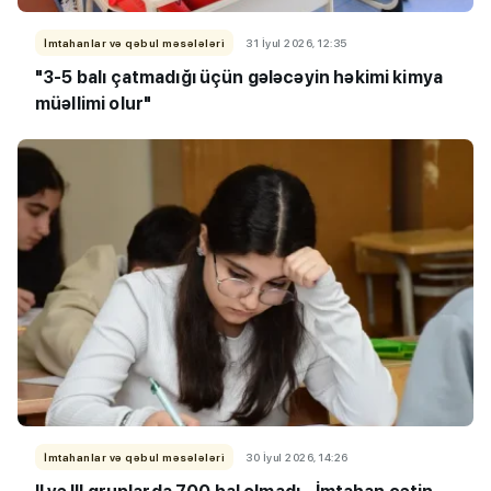
İmtahanlar və qəbul məsələləri
31 İyul 2026, 12:35
"3-5 balı çatmadığı üçün gələcəyin həkimi kimya
müəllimi olur"
İmtahanlar və qəbul məsələləri
30 İyul 2026, 14:26