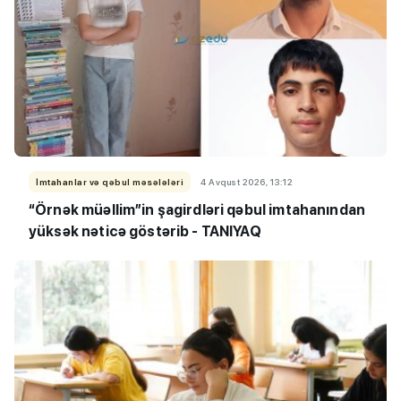
İmtahanlar və qəbul məsələləri
4 Avqust 2026, 13:12
“Örnək müəllim”in şagirdləri qəbul imtahanından
yüksək nəticə göstərib - TANIYAQ