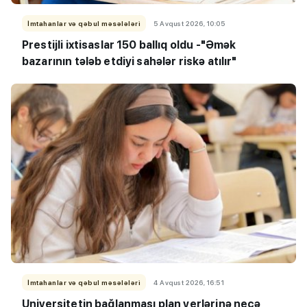
İmtahanlar və qəbul məsələləri
5 Avqust 2026, 10:05
Prestijli ixtisaslar 150 ballıq oldu -
"Əmək
bazarının tələb etdiyi sahələr riskə atılır"
İmtahanlar və qəbul məsələləri
4 Avqust 2026, 16:51
Universitetin bağlanması plan yerlərinə necə