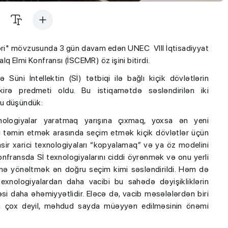
çimləri" mövzusunda 3 gün davam edən UNEC VIII İqtisadiyyat
q Elmi Konfransı (İSCEMR) öz işini bitirdi.
Süni İntellektin (Sİ) tətbiqi ilə bağlı kiçik dövlətlərin
kirə predmeti oldu. Bu istiqamətdə səsləndirilən iki
nu düşündük:
nologiyalar yaratmaq yarışına çıxmaq, yoxsa ən yeni
yini təmin etmək arasında seçim etmək kiçik dövlətlər üçün
sir xarici texnologiyaları “kopyalamaq” və ya öz modelini
fransda Sİ texnologiyalarını ciddi öyrənmək və onu yerli
llinə yönəltmək ən doğru seçim kimi səsləndirildi. Həm də
 texnologiyalardan daha vacibi bu sahədə dəyişikliklərin
məsi daha əhəmiyyətlidir. Eləcə də, vacib məsələlərdən biri
ərin çox deyil, məhdud sayda müəyyən edilməsinin önəmi