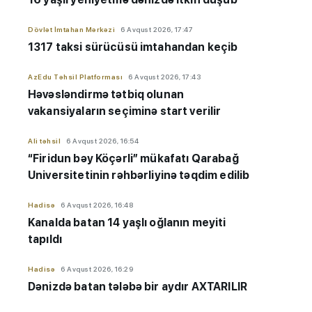
Dövlət İmtahan Mərkəzi
6 Avqust 2026, 17:47
1317 taksi sürücüsü imtahandan keçib
AzEdu Təhsil Platforması
6 Avqust 2026, 17:43
Həvəsləndirmə tətbiq olunan
vakansiyaların seçiminə start verilir
Ali təhsil
6 Avqust 2026, 16:54
“Firidun bəy Köçərli” mükafatı Qarabağ
Universitetinin rəhbərliyinə təqdim edilib
Hadisə
6 Avqust 2026, 16:48
Kanalda batan 14 yaşlı oğlanın meyiti
tapıldı
Hadisə
6 Avqust 2026, 16:29
Dənizdə batan tələbə bir aydır AXTARILIR