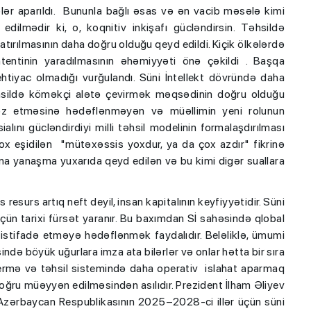
lər aparıldı. Bununla bağlı əsas və ən vacib məsələ kimi
a edilmədir ki, o, koqnitiv inkişafı gücləndirsin. Təhsildə
atırılmasının daha doğru olduğu qeyd edildi. Kiçik ölkələrdə
tentinin yaradılmasının əhəmiyyəti önə çəkildi . Başqa
htiyac olmadığı vurğulandı. Süni İntellekt dövründə daha
hsildə köməkçi alətə çevirmək məqsədinin doğru olduğu
 əvəz etməsinə hədəflənməyən və müəllimin yeni rolunun
alını gücləndirdiyi milli təhsil modelinin formalaşdırılması
ox eşidilən "mütəxəssis yoxdur, ya da çox azdır" fikrinə
a yanaşma yuxarıda qeyd edilən və bu kimi digər suallara
 resurs artıq neft deyil, insan kapitalının keyfiyyətidir. Süni
çün tarixi fürsət yaranır. Bu baxımdan Sİ sahəsində qlobal
 istifadə etməyə hədəflənmək faydalıdır. Beləliklə, ümumi
sində böyük uğurlara imza ata bilərlər və onlar hətta bir sıra
rvermə və təhsil sistemində daha operativ islahat aparmaq
ğru müəyyən edilməsindən asılıdır. Prezident İlham Əliyev
“Azərbaycan Respublikasının 2025–2028-ci illər üçün süni