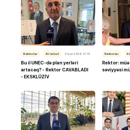
Rektorlar
Ali təhsil
9 İyun 2026, 12:15
Rektorlar
Al
Bu il UNEC-də plan yerləri
Rektor: müəll
artacaq? - Rektor CAVABLADI
səviyyəsi m
- EKSKLÜZİV