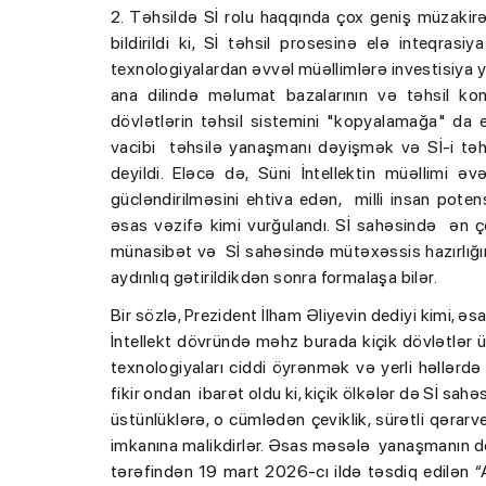
2. Təhsildə Sİ rolu haqqında çox geniş müzakirə
bildirildi ki, Sİ təhsil prosesinə elə inteqrasiy
texnologiyalardan əvvəl müəllimlərə investisiya y
ana dilində məlumat bazalarının və təhsil kon
dövlətlərin təhsil sistemini "kopyalamağa" da e
vacibi təhsilə yanaşmanı dəyişmək və Sİ-i tə
deyildi. Eləcə də, Süni İntellektin müəllimi
gücləndirilməsini ehtiva edən, milli insan potensi
əsas vəzifə kimi vurğulandı. Sİ sahəsində ən ç
münasibət və Sİ sahəsində mütəxəssis hazırlığın
aydınlıq gətirildikdən sonra formalaşa bilər.
Bir sözlə, Prezident İlham Əliyevin dediyi kimi, əsas
İntellekt dövründə məhz burada kiçik dövlətlər ü
texnologiyaları ciddi öyrənmək və yerli həllərdə
fikir ondan ibarət oldu ki, kiçik ölkələr də Sİ sahə
üstünlüklərə, o cümlədən çeviklik, sürətli qəra
imkanına malikdirlər. Əsas məsələ yanaşmanın do
tərəfindən 19 mart 2026-cı ildə təsdiq edilən 