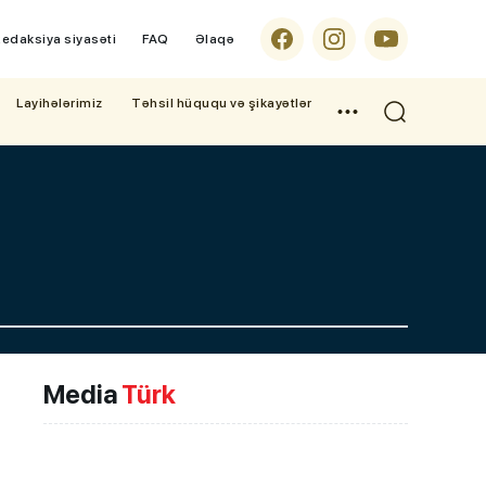
edaksiya siyasəti
FAQ
Əlaqə
Layihələrimiz
Təhsil hüququ və şikayətlər
Media
Türk