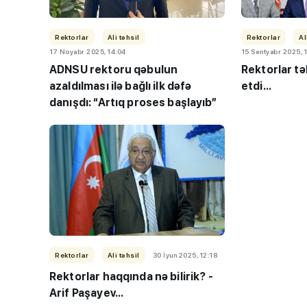
Rektorlar
Ali təhsil
Rektorlar
Al
17 Noyabr 2025, 14:04
15 Sentyabr 2025, 
ADNSU rektoru qəbulun
Rektorlar tə
azaldılması ilə bağlı ilk dəfə
etdi...
danışdı: “Artıq proses başlayıb”
“Həftənin təhsil icmal
lisey seçimi, bağçala
imtahanları...
Rektorlar
Ali təhsil
30 İyun 2025, 12:18
Rektorlar haqqında nə bilirik? -
Arif Paşayev...