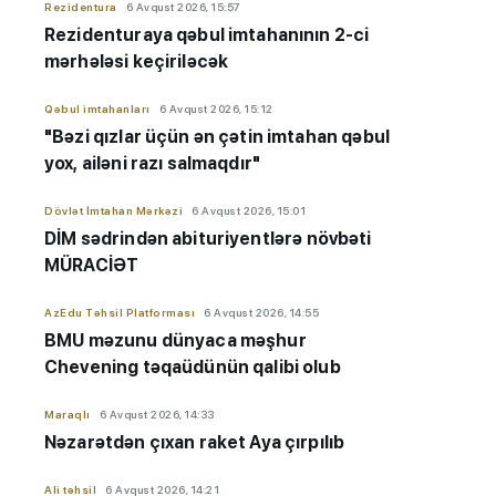
Rezidentura
6 Avqust 2026, 15:57
Rezidenturaya qəbul imtahanının 2-ci
mərhələsi keçiriləcək
Qəbul imtahanları
6 Avqust 2026, 15:12
"Bəzi qızlar üçün ən çətin imtahan qəbul
yox, ailəni razı salmaqdır"
Dövlət İmtahan Mərkəzi
6 Avqust 2026, 15:01
DİM sədrindən abituriyent
​​​​​​​lərə
növbəti
MÜRACİƏT
AzEdu Təhsil Platforması
6 Avqust 2026, 14:55
BMU məzunu dünyaca məşhur
Chevening təqaüdünün qalibi olub
Maraqlı
6 Avqust 2026, 14:33
Nəzarətdən çıxan raket Aya çırpılıb
Ali təhsil
6 Avqust 2026, 14:21