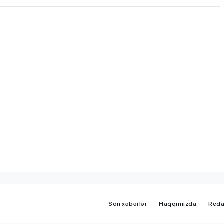
"3-5 balı çatmadığı üçün
ləbə-
gələcəyin həkimi kimya
 keçirib
müəllimi olur"
Son xəbərlər
Haqqımızda
Reda