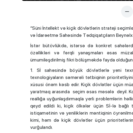
“Süni İntellekt və kiçik dövlətlərin strateji se
və İdarəetmə Sahəsində Tədqiqatçıların Beynəlxal
İstər bütövlükdə, istərsə də konkret sahələrdə 
özəllikləri və fərqli yanaşmaları əsas müza
ümumiləşdirilmiş fikri bölüşməkdə fayda olduğu
1. Sİ sahəsində böyük dövlətlərlə yeni tex
texnologiyaların səmərəli tətbiqinin prioritetli
xüsusi önəm kəsb edir. Kiçik dövlətlər üçün müa
yaratmaq arasında seçim əsas məsələ deyil. Kon
reallığa uyğunlaşdırmaqla yerli problemlərin hə
qeyd edildi ki, kiçik ölkələr üçün Sİ-lə bağlı
istiqamətinin və yeniliklərin məntiqinin öyrənil
kimi, həm də kiçik dövlətlər üçün prioritetl
vurğulandı.