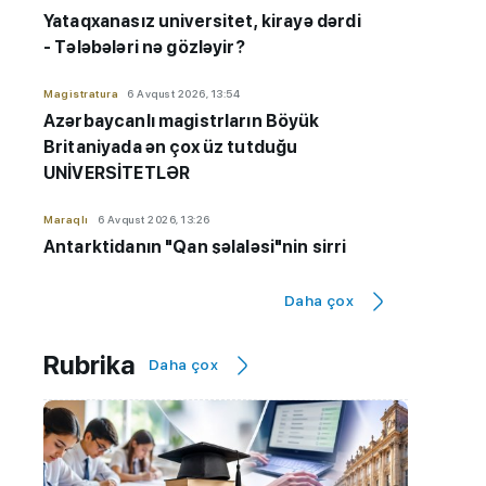
Yataqxanasız universitet, kirayə dərdi
- Tələbələri nə gözləyir?
Magistratura
6 Avqust 2026, 13:54
Azərbaycanlı magistrların Böyük
Britaniyada ən çox üz tutduğu
UNİVERSİTETLƏR
Maraqlı
6 Avqust 2026, 13:26
Antarktidanın "Qan şəlaləsi"nin sirri
tapıldı
Daha çox
Orta təhsil
6 Avqust 2026, 12:42
Azərbaycan dili nəticələrinə görə
Rubrika
Daha çox
bu bölgələr ÖNDƏDİR
Maraqlı
6 Avqust 2026, 12:38
Sabah 39 dərəcə isti olacaq