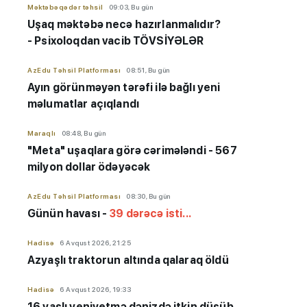
Məktəbəqədər təhsil
09:03, Bu gün
Uşaq məktəbə necə hazırlanmalıdır?
- Psixoloqdan vacib TÖVSİYƏLƏR
AzEdu Təhsil Platforması
08:51, Bu gün
Ayın görünməyən tərəfi ilə bağlı yeni
məlumatlar açıqlandı
Maraqlı
08:48, Bu gün
"Meta" uşaqlara görə cərimələndi - 567
milyon dollar ödəyəcək
AzEdu Təhsil Platforması
08:30, Bu gün
Günün havası -
39 dərəcə isti...
Hadisə
6 Avqust 2026, 21:25
Azyaşlı
traktorun altında qalaraq öldü
Hadisə
6 Avqust 2026, 19:33
16 yaşlı yeniyetmə dənizdə itkin düşüb