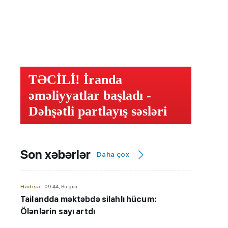
TƏCİLİ! İranda
əməliyyatlar başladı -
Dəhşətli partlayış səsləri
Son xəbərlər
Daha çox
Hadisə
09:44, Bu gün
Tailandda məktəbdə silahlı hücum:
Ölənlərin sayı artdı