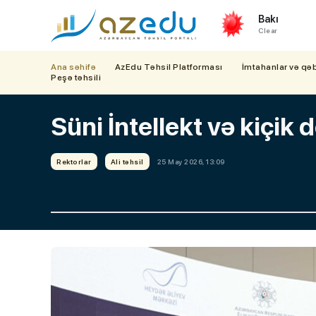
Bakı
Clear
Ana səhifə
AzEdu Təhsil Platforması
İmtahanlar və qə
Peşə təhsili
Süni İntellekt və kiçik 
Rektorlar
Ali təhsil
25 May 2026, 13:09