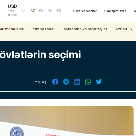
USD
AZ
EN
RU
TR
Son xəbərlər
Haqqımızda
R
1.70
0.05%
bul məsələləri
Elm və təhsil
Müsahibə və reportajlar
AzEdu Tv
dövlətlərin seçimi
Paylaş: