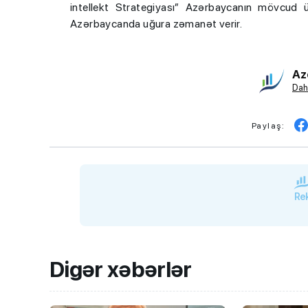
intellekt Strategiyası” Azərbaycanın mövcud üs
Azərbaycanda uğura zəmanət verir.
Az
Dah
Paylaş:
Rek
Digər xəbərlər