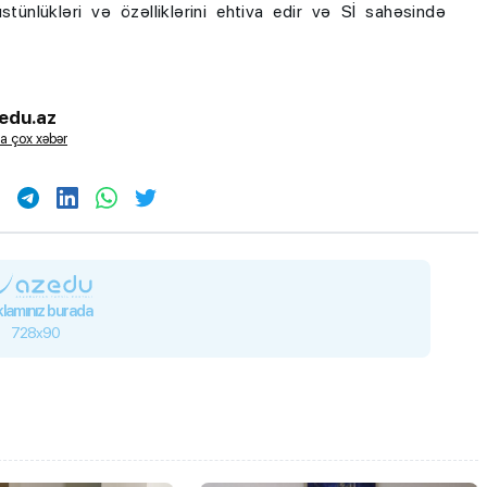
tünlükləri və özəlliklərini ehtiva edir və Sİ sahəsində
edu.az
a çox xəbər
lamınız burada
728x90