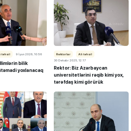
i təhsil
9 İyun 2026, 10:56
Rektorlar
Ali təhsil
30 Dekabr 2025, 12:17
imlərin bilik
Rektor: Biz Azərbaycan
ütəmadi yoxlanacaq
universitetlərini rəqib kimi yox,
tərəfdaş kimi görürük