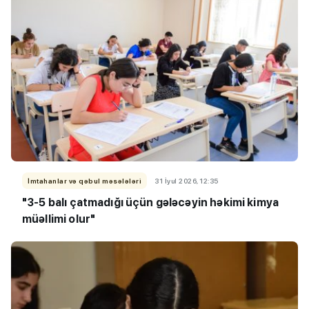
İmtahanlar və qəbul məsələləri
31 İyul 2026, 12:35
"3-5 balı çatmadığı üçün gələcəyin həkimi kimya
müəllimi olur"