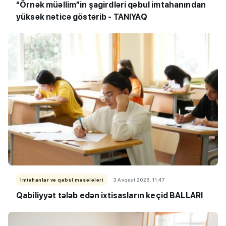
“Örnək müəllim”in şagirdləri qəbul imtahanından
yüksək nəticə göstərib - TANIYAQ
İmtahanlar və qəbul məsələləri
3 Avqust 2026, 11:47
Qabiliyyət tələb edən ixtisasların keçid BALLARI