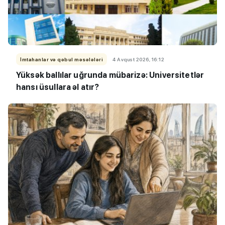
İmtahanlar və qəbul məsələləri
4 Avqust 2026, 16:12
Yüksək ballılar uğrunda mübarizə: Universitetlər
hansı üsullara əl atır?