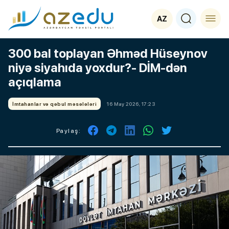
AZ
300 bal toplayan Əhməd Hüseynov
niyə siyahıda yoxdur?- DİM-dən
açıqlama
İmtahanlar və qəbul məsələləri
16 May 2026, 17:23
Paylaş: