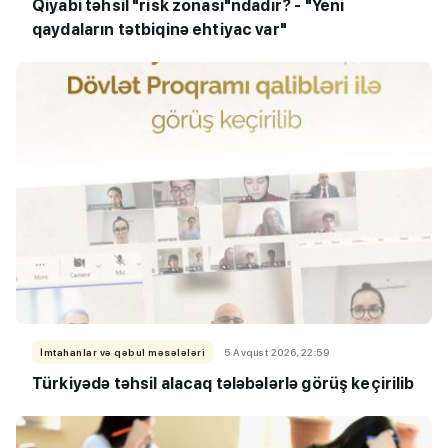
Qiyabi təhsil "risk zonası"ndadır? - "Yeni
qaydaların tətbiqinə ehtiyac var"
İmtahanlar və qəbul məsələləri
5 Avqust 2026, 22:59
Türkiyədə təhsil alacaq tələbələrlə görüş keçirilib