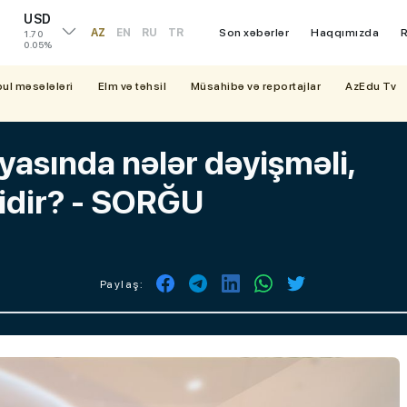
USD
AZ
EN
RU
TR
Son xəbərlər
Haqqımızda
R
1.70
0.05%
bul məsələləri
Elm və təhsil
Müsahibə və reportajlar
AzEdu Tv
iyasında nələr dəyişməli,
əlidir? - SORĞU
Paylaş: