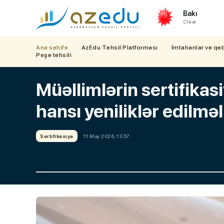
Bakı
Clear
Ana səhifə
AzEdu Təhsil Platforması
İmtahanlar və qə
Peşə təhsili
Müəllimlərin sertifikas
hansı yeniliklər edilm
Sertifikasiya
11 May 2026, 13:57