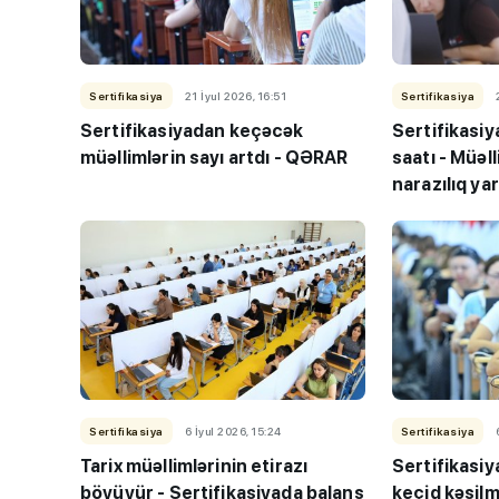
Sertifikasiya
21 İyul 2026, 16:51
Sertifikasiya
Sertifikasiyadan keçəcək
Sertifikasiy
müəllimlərin sayı artdı - QƏRAR
saatı - Müəl
narazılıq ya
TİF “Maarifçi” tə
məzunlarla görüş
Sertifikasiya
6 İyul 2026, 15:24
Sertifikasiya
Tarix müəllimlərinin etirazı
Sertifikasiy
böyüyür - Sertifikasiyada balans
keçid kəsilm