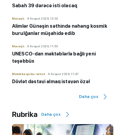
Sabah 39 dərəcə isti olacaq
Maraqlı
6 Avqust 2026, 12:02
Alimlər Günəşin səthində nəhəng kosmik
burulğanlar müşahidə edib
Maraqlı
6 Avqust 2026, 11:50
UNESCO-dan məktəblərlə bağlı yeni
təşəbbüs
Məktəbəqədər təhsil
6 Avqust 2026, 11:47
Dövlət dəstəyi almaq istəyən özəl
bağçaların kameraları olmalıdır
Daha çox
İmtahanlar və qəbul məsələləri
6 Avqust 2026, 11:32
Qiyabi təhsil "risk zonası"ndadır? - "Yeni
Rubrika
Daha çox
qaydaların tətbiqinə ehtiyac var"
Hadisə
6 Avqust 2026, 11:20