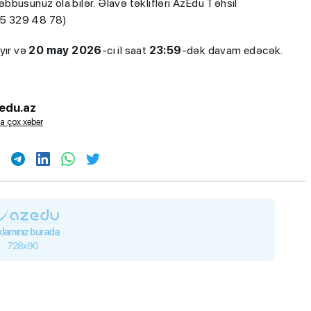
şəbbüsünüz ola bilər. Əlavə təklifləri AzEdu Təhsil
055 329 48 78)
yır və
20 may 2026
-cı il saat
23:59
-dək davam edəcək.
edu.az
a çox xəbər
lamınız burada
728x90