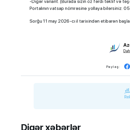
-Digər variant. (Burada sizin öz fərdi təklif və tə
Portalının vatsap nömrəsinə yollaya bilərsiniz: 
Sorğu 11 may 2026-cı il tarixindən etibarən başla
Az
Dah
Paylaş:
Rek
Digər xəbərlər