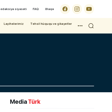
edaksiya siyasəti
FAQ
Əlaqə
Layihələrimiz
Təhsil hüququ və şikayətlər
Media
Türk