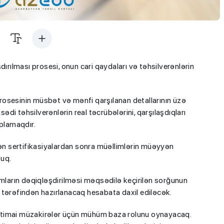
şdırılması prosesi, onun cari qaydaları və təhsilverənlərin
osesinin müsbət və mənfi qarşılanan detallarının üzə
i təhsilverənlərin real təcrübələrini, qarşılaşdıqları
toplamaqdır.
lən sertifikasiyalardan sonra müəllimlərin müəyyən
şuq.
arın dəqiqləşdirilməsi məqsədilə keçirilən sorğunun
 tərəfindən hazırlanacaq hesabata daxil ediləcək.
 ictimai müzakirələr üçün mühüm baza rolunu oynayacaq.