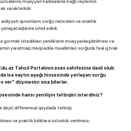
şüncələrini, müəyyən hadisələrlə bağlı rəylərinin
ək xarakterlidir.
diyyati qurumların sorğu nəticələri və analitik
i yanaşacaqlarına ümid edirik.
ə görmək istədikləri yeniliklərin müəyyənləşdirilməsi və
 zəmin yaratmaq məqsədilə müəllimləri sorğuda fəal iştirak
u.az Təhsil Portalının əsas səhifəsinə daxil olub
da isə saytın aşağı hissəsində yerləşən sorğu
 ver” düyməsini sıxa bilərlər.
osesində hansı yeniliyin tətbiqini istərdiniz?
deyil, differensial qaydada tətbiqi;
ması və praktik biliklərə üstünlük verilməsi;