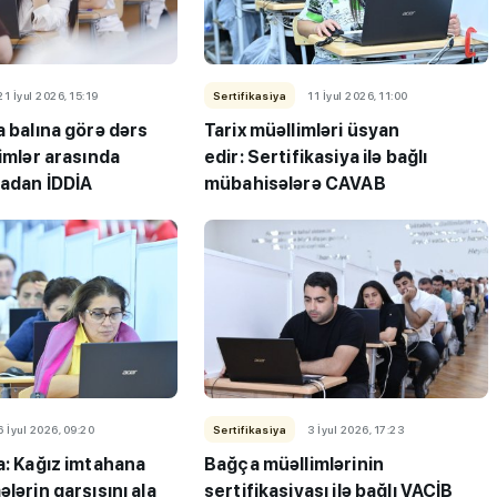
21 İyul 2026, 15:19
Sertifikasiya
11 İyul 2026, 11:00
a balına görə dərs
Tarix müəllimləri üsyan
limlər arasında
edir: Sertifikasiya ilə bağlı
radan İDDİA
mübahisələrə CAVAB
"3-5 balı çatmadığı üçün
ləbə-
gələcəyin həkimi kimya
 keçirib
müəllimi olur"
6 İyul 2026, 09:20
Sertifikasiya
3 İyul 2026, 17:23
a: Kağız imtahana
Bağça müəllimlərinin
ələrin qarşısını ala
sertifikasiyası ilə bağlı VACİB