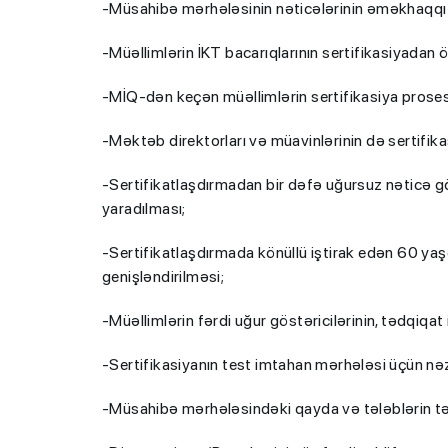
-Müsahibə mərhələsinin nəticələrinin əməkhaqqı 
-Müəllimlərin İKT bacarıqlarının sertifikasiyadan ö
-MİQ-dən keçən müəllimlərin sertifikasiya proses
-Məktəb direktorları və müavinlərinin də sertifika
-Sertifikatlaşdırmadan bir dəfə uğursuz nəticə gö
yaradılması;
-Sertifikatlaşdırmada könüllü iştirak edən 60 yaş
genişləndirilməsi;
-Müəllimlərin fərdi uğur göstəricilərinin, tədqiqat 
-Sertifikasiyanın test imtahan mərhələsi üçün nəzə
-Müsahibə mərhələsindəki qayda və tələblərin tə