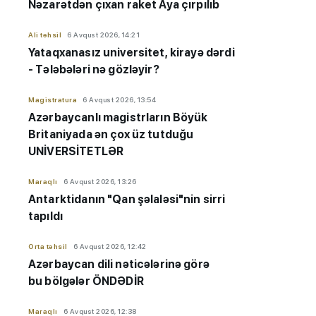
Nəzarətdən çıxan raket Aya çırpılıb
Ali təhsil
6 Avqust 2026, 14:21
Yataqxanasız universitet, kirayə dərdi
- Tələbələri nə gözləyir?
Magistratura
6 Avqust 2026, 13:54
Azərbaycanlı magistrların Böyük
Britaniyada ən çox üz tutduğu
UNİVERSİTETLƏR
Maraqlı
6 Avqust 2026, 13:26
Antarktidanın "Qan şəlaləsi"nin sirri
tapıldı
Orta təhsil
6 Avqust 2026, 12:42
Azərbaycan dili nəticələrinə görə
bu bölgələr ÖNDƏDİR
Maraqlı
6 Avqust 2026, 12:38