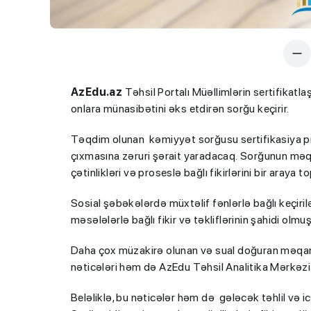
AzEdu.az
Təhsil Portalı Müəllimlərin sertifikatla
onlara münasibətini əks etdirən sorğu keçirir.
Təqdim olunan kəmiyyət sorğusu sertifikasiya pr
çıxmasına zəruri şərait yaradacaq. Sorğunun məqsəd
çətinlikləri və proseslə bağlı fikirlərini bir araya 
Sosial şəbəkələrdə müxtəlif fənlərlə bağlı keçiri
məsələlərlə bağlı fikir və təkliflərinin şahidi olmu
Daha çox müzakirə olunan və sual doğuran məqaml
nəticələri həm də AzEdu Təhsil Analitika Mərkəzi
Beləliklə, bu nəticələr həm də gələcək təhlil və