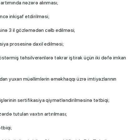
artımında nəzərə alınması;
ncə inkişaf etdirilməsi;
inə 3 il gözləmədən cəlb edilməsi;
siya prosesinə daxil edilməsi;
stərmiş təhsilverənlərə təkrar iştirak üçün iki dəfə imkan
dan yuxarı müəllimlərin əməkhaqqı üzrə imtiyazlarının
işlərinin sertifikasiya qiymətləndirilməsinə tətbiqi;
rdə tutulan vaxtın artırılması;
tbiqi;