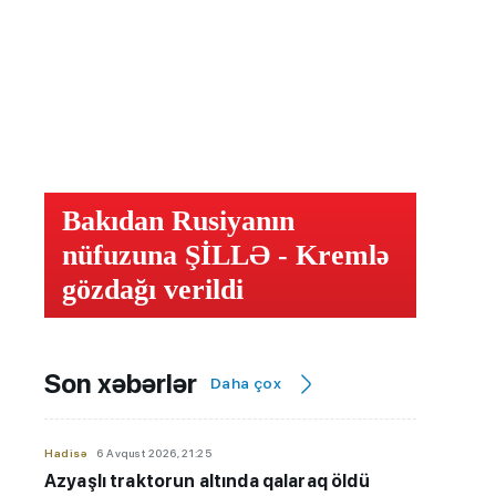
Bakıdan Rusiyanın
nüfuzuna ŞİLLƏ - Kremlə
gözdağı verildi
Son xəbərlər
Daha çox
Hadisə
6 Avqust 2026, 21:25
Azyaşlı
traktorun altında qalaraq öldü