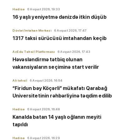
Hadisə
6 Avqust 2026, 19:33
16 yaşlı yeniyetmə dənizdə itkin düşüb
Dövlət İmtahan Mərkəzi
6 Avqust 2026, 17:47
1317 taksi sürücüsü imtahandan keçib
AzEdu Təhsil Platforması
6 Avqust 2026, 17:43
Həvəsləndirmə tətbiq olunan
vakansiyaların seçiminə start verilir
Ali təhsil
6 Avqust 2026, 16:54
“Firidun bəy Köçərli” mükafatı Qarabağ
Universitetinin rəhbərliyinə təqdim edilib
Hadisə
6 Avqust 2026, 16:48
Kanalda batan 14 yaşlı oğlanın meyiti
tapıldı
Hadisə
6 Avqust 2026, 16:29