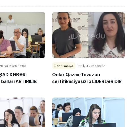
ı”- MİQ,
"Həftənin təhsil icmalı": Qəbul
r və qəbul
marafonu başa çatdı,
28 İyul 2026, 16:00
Sertifikasiya
22 İyul 2026, 09:17
müəllimlərin nəticələri dəyişdi..
 ŞAD XƏBƏR:
Onlar Qazax-Tovuzun
 balları ARTIRILIB
sertifikasiya üzrə LİDERLƏRİDİR