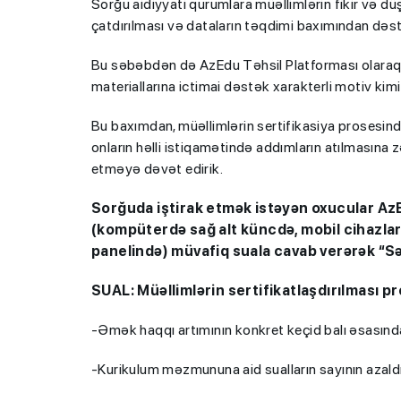
Sorğu aidiyyati qurumlara müəllimlərin fikir və dü
çatdırılması və dataların təqdimi baxımından dəst
Bu səbəbdən də AzEdu Təhsil Platforması olaraq ai
materiallarına ictimai dəstək xarakterli motiv kim
Bu baxımdan, müəllimlərin sertifikasiya prosesind
onların həlli istiqamətində addımların atılmasına
etməyə dəvət edirik.
Sorğuda iştirak etmək istəyən oxucular AzEd
(kompüterdə sağ alt küncdə, mobil cihazlar
panelində) müvafiq suala cavab verərək “Səs
SUAL: Müəllimlərin sertifikatlaşdırılması pr
-Əmək haqqı artımının konkret keçid balı əsasında 
-Kurikulum məzmununa aid sualların sayının azaldıl