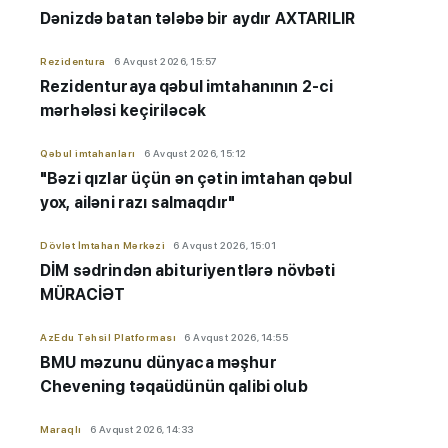
Dənizdə batan tələbə bir aydır AXTARILIR
Rezidentura
6 Avqust 2026, 15:57
Rezidenturaya qəbul imtahanının 2-ci
mərhələsi keçiriləcək
Qəbul imtahanları
6 Avqust 2026, 15:12
"Bəzi qızlar üçün ən çətin imtahan qəbul
yox, ailəni razı salmaqdır"
Dövlət İmtahan Mərkəzi
6 Avqust 2026, 15:01
DİM sədrindən abituriyent
​​​​​​​lərə
növbəti
MÜRACİƏT
AzEdu Təhsil Platforması
6 Avqust 2026, 14:55
BMU məzunu dünyaca məşhur
Chevening təqaüdünün qalibi olub
Maraqlı
6 Avqust 2026, 14:33