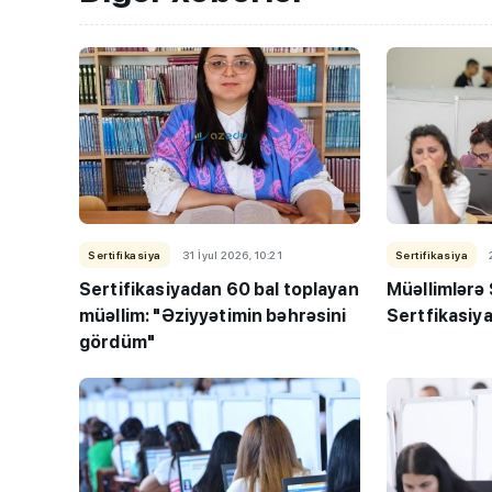
“Həftənin təhsil icmal
lisey seçimi, bağçala
Sertifikasiya
31 İyul 2026, 10:21
Sertifikasiya
imtahanları...
Sertifikasiyadan 60 bal toplayan
Müəllimlərə
müəllim: "Əziyyətimin bəhrəsini
Sertfikasiya
gördüm"