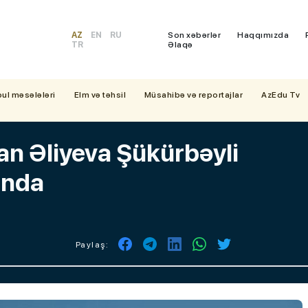
AZ
EN
RU
Son xəbərlər
Haqqımızda
TR
Əlaqə
bul məsələləri
Elm və təhsil
Müsahibə və reportajlar
AzEdu Tv
an Əliyeva Şükürbəyli
ında
Paylaş: