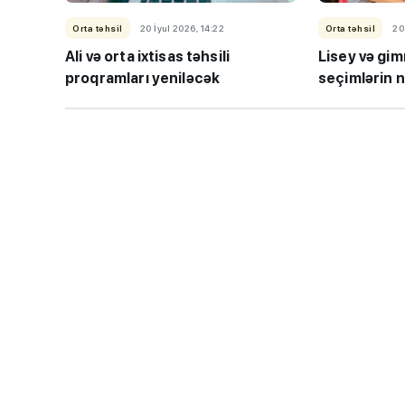
Orta təhsil
20 İyul 2026, 14:22
Orta təhsil
20
Ali və orta ixtisas təhsili
Lisey və gim
proqramları yeniləcək
seçimlərin n
“Həftənin təhsil icmal
lisey seçimi, bağçala
imtahanları...