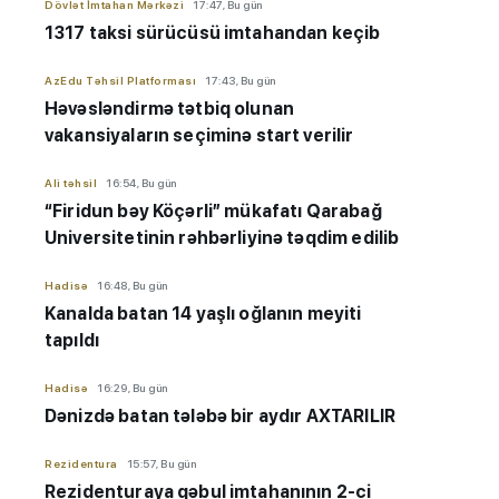
Dövlət İmtahan Mərkəzi
17:47, Bu gün
1317 taksi sürücüsü imtahandan keçib
AzEdu Təhsil Platforması
17:43, Bu gün
Həvəsləndirmə tətbiq olunan
vakansiyaların seçiminə start verilir
Ali təhsil
16:54, Bu gün
“Firidun bəy Köçərli” mükafatı Qarabağ
Universitetinin rəhbərliyinə təqdim edilib
Hadisə
16:48, Bu gün
Kanalda batan 14 yaşlı oğlanın meyiti
tapıldı
Hadisə
16:29, Bu gün
Dənizdə batan tələbə bir aydır AXTARILIR
Rezidentura
15:57, Bu gün
Rezidenturaya qəbul imtahanının 2-ci