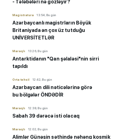
- Tələbələri nə gözləyir?
Magistratura
13:54, Bu gün
Azərbaycanlı magistrların Böyük
Britaniyada ən çox üz tutduğu
UNİVERSİTETLƏR
Maraqlı
13:26, Bu gün
Antarktidanın "Qan şəlaləsi"nin sirri
tapıldı
Orta təhsil
12:42, Bu gün
Azərbaycan dili nəticələrinə görə
bu bölgələr ÖNDƏDİR
Maraqlı
12:38, Bu gün
Sabah 39 dərəcə isti olacaq
Maraqlı
12:02, Bu gün
Alimlər Günəşin səthində nəhəng kosmik