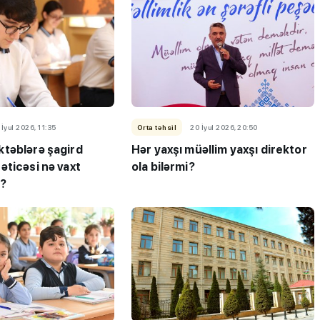
 İyul 2026, 11:35
Orta təhsil
20 İyul 2026, 20:50
təblərə şagird
Hər yaxşı müəllim yaxşı direktor
əticəsi nə vaxt
ola bilərmi?
q?