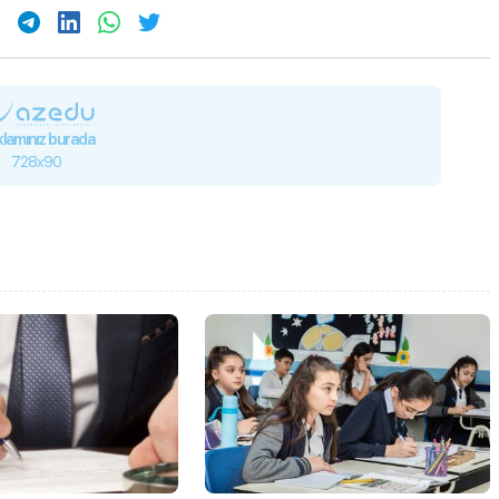
lamınız burada
728x90