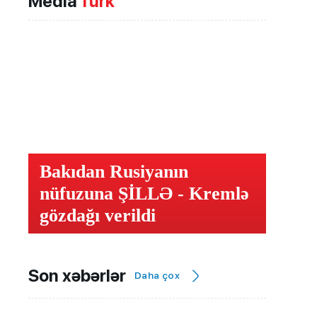
Media
Türk
Bakıdan Rusiyanın
nüfuzuna ŞİLLƏ - Kremlə
gözdağı verildi
Son xəbərlər
Daha çox