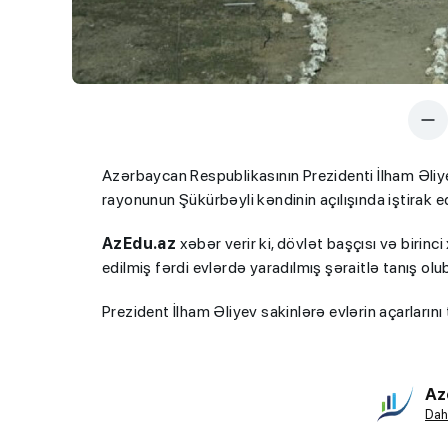
Azərbaycan Respublikasının Prezidenti İlham Əliy
rayonunun Şükürbəyli kəndinin açılışında iştirak ed
AzEdu.az
xəbər verir ki, dövlət başçısı və biri
edilmiş fərdi evlərdə yaradılmış şəraitlə tanış ol
Prezident İlham Əliyev sakinlərə evlərin açarlarını
Az
Dah