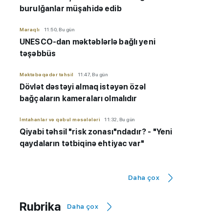
burulğanlar müşahidə edib
Maraqlı
11:50, Bu gün
UNESCO-dan məktəblərlə bağlı yeni
təşəbbüs
Məktəbəqədər təhsil
11:47, Bu gün
Dövlət dəstəyi almaq istəyən özəl
bağçaların kameraları olmalıdır
İmtahanlar və qəbul məsələləri
11:32, Bu gün
Qiyabi təhsil "risk zonası"ndadır? - "Yeni
qaydaların tətbiqinə ehtiyac var"
Hadisə
11:20, Bu gün
İsmayıllıda 7 yaşlı uşaq qıcolmadan ölüb
Daha çox
Bakı şəhəri üzrə Təhsil İdarəsi
10:59, Bu gün
Rubrika
Daha çox
3 uşaq bağçası Təhsil İdarəsinin