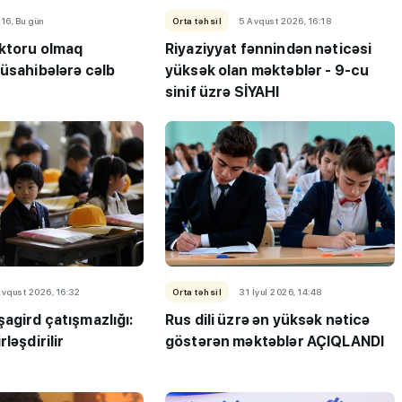
:16, Bu gün
Orta təhsil
5 Avqust 2026, 16:18
ktoru olmaq
Riyaziyyat fənnindən nəticəsi
müsahibələrə cəlb
yüksək olan məktəblər - 9-cu
sinif üzrə SİYAHI
Avqust 2026, 16:32
Orta təhsil
31 İyul 2026, 14:48
agird çatışmazlığı:
Rus dili üzrə ən yüksək nəticə
ləşdirilir
göstərən məktəblər AÇIQLANDI