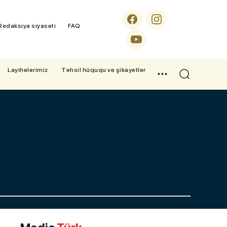
Redaksiya siyasəti
FAQ
Layihələrimiz
Təhsil hüququ və şikayətlər