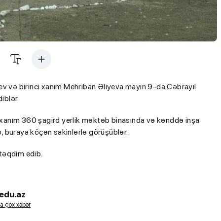
ev və birinci xanım Mehriban Əliyeva mayın 9-da Cəbrayıl
iblər.
nci xanım 360 şagird yerlik məktəb binasında və kənddə inşa
ub, buraya köçən sakinlərlə görüşüblər.
 təqdim edib.
edu.az
a çox xəbər