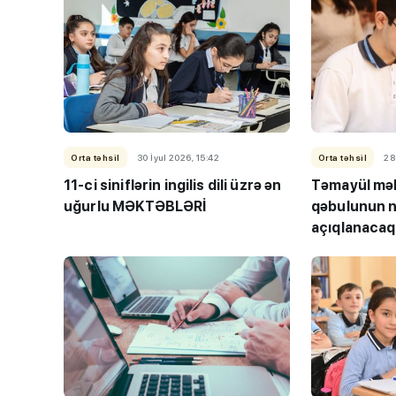
Orta təhsil
30 İyul 2026, 15:42
Orta təhsil
28
11-ci siniflərin ingilis dili üzrə ən
Təmayül mək
uğurlu MƏKTƏBLƏRİ
qəbulunun n
açıqlanaca