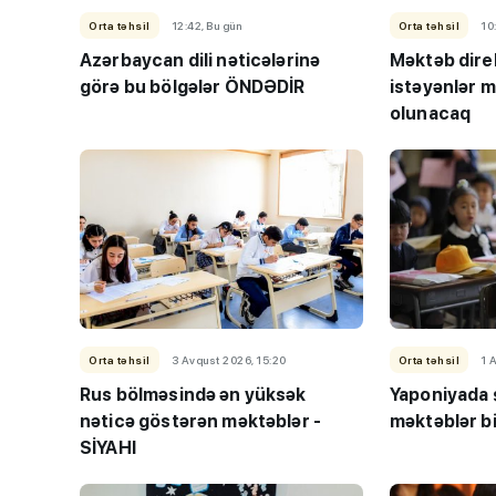
Orta təhsil
12:42, Bu gün
Orta təhsil
10
Azərbaycan dili nəticələrinə
Məktəb dire
görə bu bölgələr ÖNDƏDİR
istəyənlər 
olunacaq
Orta təhsil
3 Avqust 2026, 15:20
Orta təhsil
1 
Rus bölməsində ən yüksək
Yaponiyada ş
nəticə göstərən məktəblər -
məktəblər bir
SİYAHI