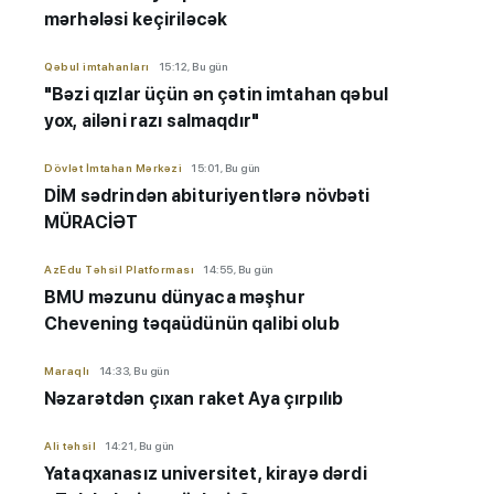
mərhələsi keçiriləcək
Qəbul imtahanları
15:12, Bu gün
"Bəzi qızlar üçün ən çətin imtahan qəbul
yox, ailəni razı salmaqdır"
Dövlət İmtahan Mərkəzi
15:01, Bu gün
DİM sədrindən abituriyent
​​​​​​​lərə
növbəti
MÜRACİƏT
AzEdu Təhsil Platforması
14:55, Bu gün
BMU məzunu dünyaca məşhur
Chevening təqaüdünün qalibi olub
Maraqlı
14:33, Bu gün
Nəzarətdən çıxan raket Aya çırpılıb
Ali təhsil
14:21, Bu gün
Yataqxanasız universitet, kirayə dərdi