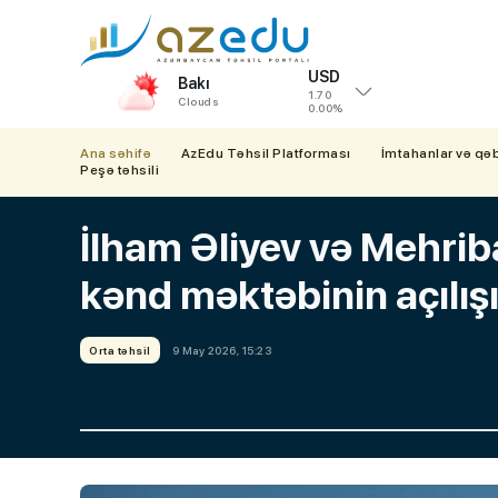
USD
Bakı
1.70
Clouds
0.00%
Ana səhifə
AzEdu Təhsil Platforması
İmtahanlar və qə
Peşə təhsili
İlham Əliyev və Mehrib
kənd məktəbinin açılış
Orta təhsil
9 May 2026, 15:23