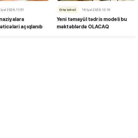
 İyul 2026, 11:51
Orta təhsil
16 İyul 2026, 12:16
naziyalara
Yeni təmayül tədris modeli bu
əticələri açıqlanıb
məktəblərdə OLACAQ
ı”- MİQ,
"Həftənin təhsil icmalı": Qəbul
r və qəbul
marafonu başa çatdı,
müəllimlərin nəticələri dəyişdi..