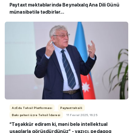
Paytaxt məktəblərində Beynəlxalq Ana Dili Günü
münasibətilə tədbirlər...
AzEdu Təhsil Platforması
Paytaxt təhsili
Bakı şəhəri üzrə Təhsil İdarəsi
11 Fevral 2025, 16:25
“Təşəkkür edirəm ki, məni belə intellektual
uşaqlarla görüşdürdünüz” - yazıçı, pedaqoq