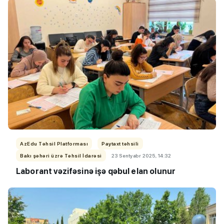
AzEdu Təhsil Platforması
Paytaxt təhsili
Bakı şəhəri üzrə Təhsil İdarəsi
23 Sentyabr 2025, 14:32
Laborant vəzifəsinə işə qəbul elan olunur