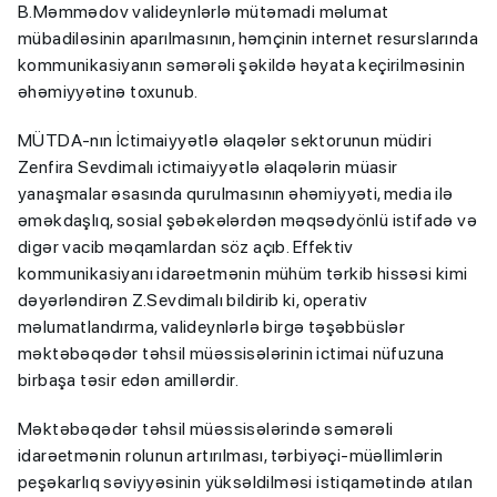
B.Məmmədov valideynlərlə mütəmadi məlumat
mübadiləsinin aparılmasının, həmçinin internet resurslarında
kommunikasiyanın səmərəli şəkildə həyata keçirilməsinin
əhəmiyyətinə toxunub.
MÜTDA-nın İctimaiyyətlə əlaqələr sektorunun müdiri
Zenfira Sevdimalı ictimaiyyətlə əlaqələrin müasir
yanaşmalar əsasında qurulmasının əhəmiyyəti, media ilə
əməkdaşlıq, sosial şəbəkələrdən məqsədyönlü istifadə və
digər vacib məqamlardan söz açıb. Effektiv
kommunikasiyanı idarəetmənin mühüm tərkib hissəsi kimi
dəyərləndirən Z.Sevdimalı bildirib ki, operativ
məlumatlandırma, valideynlərlə birgə təşəbbüslər
məktəbəqədər təhsil müəssisələrinin ictimai nüfuzuna
birbaşa təsir edən amillərdir.
Məktəbəqədər təhsil müəssisələrində səmərəli
idarəetmənin rolunun artırılması, tərbiyəçi-müəllimlərin
peşəkarlıq səviyyəsinin yüksəldilməsi istiqamətində atılan