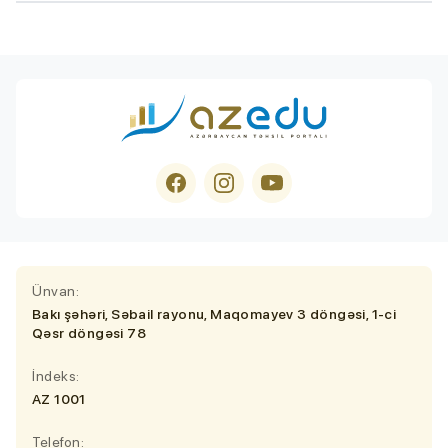
Ünvan:
Bakı şəhəri, Səbail rayonu, Maqomayev 3 döngəsi, 1-ci
Qəsr döngəsi 78
İndeks:
AZ 1001
Telefon: