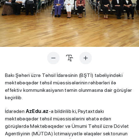
Bakı Şəhəri üzrə Təhsil İdarəsinin (BŞTİ) tabeliyindəki
məktəbəqədər təhsil müəssisələrinin rəhbərləri ilə
effektiv kommunikasiyanın təmin olunmasına dair görüşlər
keçirilib.
İdarədən
AzEdu.az
-a bildirilib ki, Paytaxtdakı
məktəbəqədər təhsil müəssisələrini əhatə edən
görüşlərdə Məktəbəqədər və Ümumi Təhsil üzrə Dövlət
Agentliyinin (MÜTDA) İctimaiyyətlə əlaqələr sektorunun