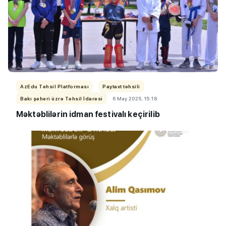
AzEdu Təhsil Platforması
Paytaxt təhsili
Bakı şəhəri üzrə Təhsil İdarəsi
6 May 2025, 15:18
Məktəblilərin idman festivalı keçirilib