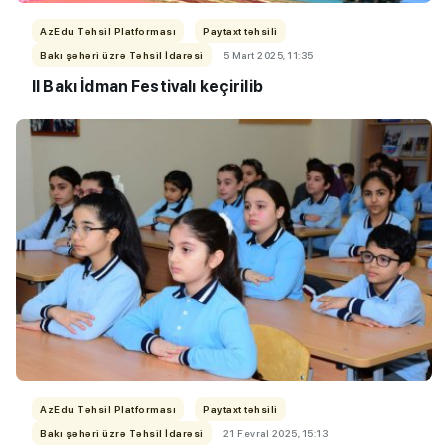
AzEdu Təhsil Platforması
Paytaxt təhsili
Bakı şəhəri üzrə Təhsil İdarəsi
5 Mart 2025, 11:35
II Bakı İdman Festivalı keçirilib
AzEdu Təhsil Platforması
Paytaxt təhsili
Bakı şəhəri üzrə Təhsil İdarəsi
21 Fevral 2025, 15:13