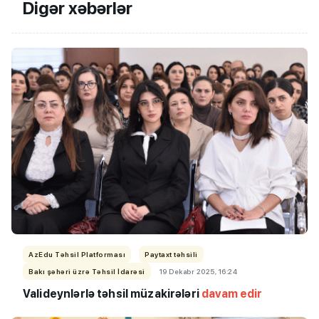
Digər xəbərlər
AzEdu Təhsil Platforması
Paytaxt təhsili
Bakı şəhəri üzrə Təhsil İdarəsi
19 Dekabr 2025, 16:24
Valideynlərlə təhsil müzakirələri
davam edir