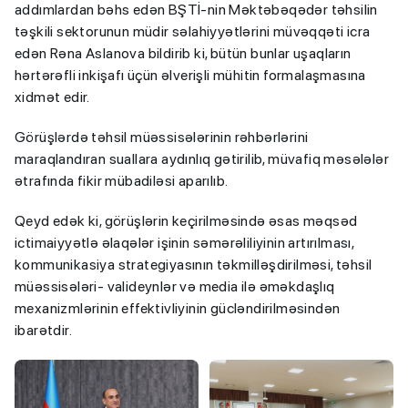
addımlardan bəhs edən BŞTİ-nin Məktəbəqədər təhsilin
təşkili sektorunun müdir səlahiyyətlərini müvəqqəti icra
edən Rəna Aslanova bildirib ki, bütün bunlar uşaqların
hərtərəfli inkişafı üçün əlverişli mühitin formalaşmasına
xidmət edir.
Görüşlərdə təhsil müəssisələrinin rəhbərlərini
maraqlandıran suallara aydınlıq gətirilib, müvafiq məsələlər
ətrafında fikir mübadiləsi aparılıb.
Qeyd edək ki, görüşlərin keçirilməsində əsas məqsəd
ictimaiyyətlə əlaqələr işinin səmərəliliyinin artırılması,
kommunikasiya strategiyasının təkmilləşdirilməsi, təhsil
müəssisələri- valideynlər və media ilə əməkdaşlıq
mexanizmlərinin effektivliyinin gücləndirilməsindən
ibarətdir.