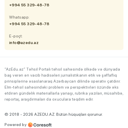
+994 55 329-48-78
Whatsapp:
+994 55 329-48-78
E-poçt:
info@azedu.az
“AzEdu.az” Təhsil Portalı təhsil sahəsində ölkədə və dünyada
baş verən ən vacib hadisələri jurnalistikanın etik və şəffaflıq
prinsiplərinə əsaslanaraq Azərbaycan dilində operativ çatdırır.
Elm-təhsil sahəsindəki problem və perspektivləri özündə əks
etdirən gündəlik materiallarla yanaşı, rubrika yazıları, müsahibə,
reportaj, araşdırmaları da oxuculara təqdim edir.
© 2018 - 2026 AZEDU.AZ. Bütün hüquqları qorunur.
Powered by