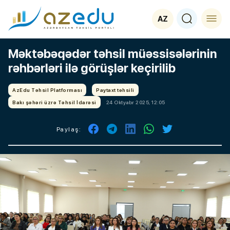
AZ
Məktəbəqədər təhsil müəssisələrinin
rəhbərləri ilə görüşlər keçirilib
AzEdu Təhsil Platforması
Paytaxt təhsili
Bakı şəhəri üzrə Təhsil İdarəsi
24 Oktyabr 2025, 12:05
Paylaş: