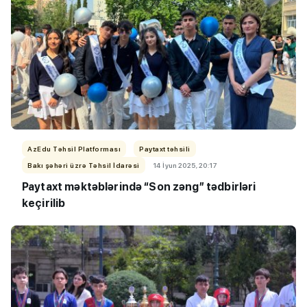
AzEdu Təhsil Platforması
Paytaxt təhsili
Bakı şəhəri üzrə Təhsil İdarəsi
14 İyun 2025, 20:17
Paytaxt məktəblərində “Son zəng” tədbirləri
keçirilib