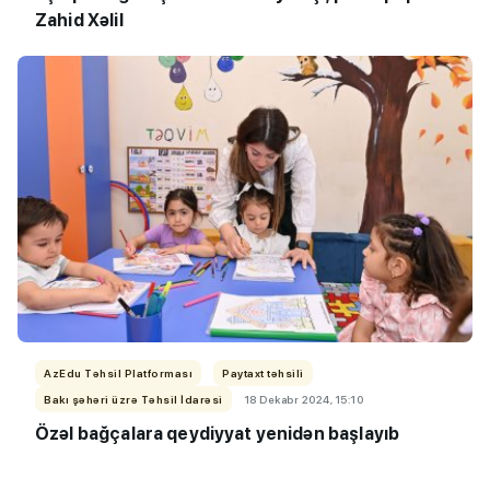
Zahid Xəlil
AzEdu Təhsil Platforması
Paytaxt təhsili
Bakı şəhəri üzrə Təhsil İdarəsi
18 Dekabr 2024, 15:10
Özəl bağçalara qeydiyyat yenidən başlayıb