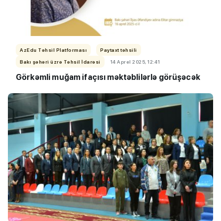
AzEdu Təhsil Platforması
Paytaxt təhsili
Bakı şəhəri üzrə Təhsil İdarəsi
14 Aprel 2025, 12:41
Görkəmli muğam ifaçısı məktəblilərlə görüşəcək