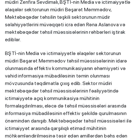
müdiri Zenfira Sevdimalı, BŞTİ-nin Media və ictimaiyyətlə
əlaqələr sektorunun müdiri Bəşarət Məmmədov,
Məktəbəqədər təhsilin təşkili sektorunun müdir
səlahiyyətlərini müvəqqəti icra edən Rəna Aslanova və
məktəbəqədər təhsil müəssisələrinin rəhbərləri iştirak
ediblər.
BŞTİ-nin Media və ictimaiyyətlə əlaqələr sektorunun
müdiri Bəşarət Məmmədov təhsil müəssisələrinin idarə
olunmasında effektiv kommunikasiyanın əhəmiyyəti və
vahid informasiya mübadiləsinin təmin olunması
mövzusunda təqdimatla çıxış edib. Sektor müdiri
məktəbəqədər təhsil müəssisələrinin fəaliyyətində
ictimaiyyətə açıq kommunikasiya mühitinin
formalaşdırılması, eləcə də təhsil müəssisələri arasında
informasiya mübadiləsinin effektiv şəkildə qurulmasının
önəmindən danışıb. Məktəbəqədər təhsil müəssisələri ilə
ictimaiyyət arasında qarşılıqlı etimad mühitinin
möhkəmləndirilməsinə təsir edən amillərdən bəhs edən