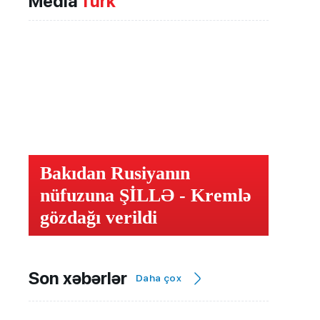
Media
Türk
Bakıdan Rusiyanın
nüfuzuna ŞİLLƏ - Kremlə
gözdağı verildi
Son xəbərlər
Daha çox