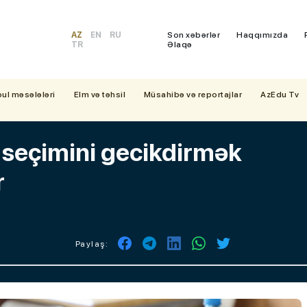
AZ
EN
RU
Son xəbərlər
Haqqımızda
TR
Əlaqə
bul məsələləri
Elm və təhsil
Müsahibə və reportajlar
AzEdu Tv
seçimini gecikdirmək
r
Paylaş: