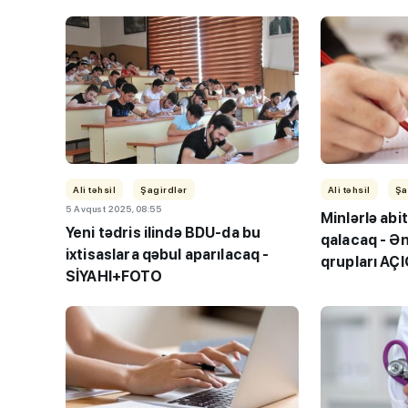
Ali təhsil
Şagirdlər
Ali təhsil
Şa
5 Avqust 2025, 08:55
Minlərlə abi
Yeni tədris ilində BDU-da bu
qalacaq - Ən
ixtisaslara qəbul aparılacaq -
qrupları AÇ
SİYAHI+FOTO