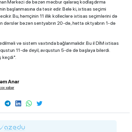
ahan Mərkəzi də bəzən məcbur qalaraq kodlaşdırma
nin başlanmasına da təsir edir. Belə ki, ixtisas seçimi
kir. Bu, həmçinin 11 illik kolleclərə ixtisas seçimlərini də
lan dərslər bəzən sentyabrın 20-də, hətta oktyabrın 1-də
dilməli və sistem vaxtında bağlanmalıdır. Bu il DİM ixtisas
vqustun 11-də deyil, avqustun 5-də də başlaya bilərdi.
 keçdi".
təm Anar
ox xəbər