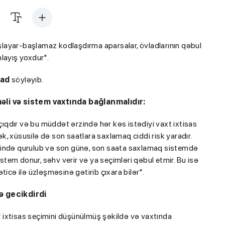
aşlayar-başlamaz kodlaşdırma aparsalar, övladlarının qəbul
layış yoxdur".
rad
söyləyib.
məli və sistem vaxtında bağlanmalıdır:
qdır və bu müddət ərzində hər kəs istədiyi vaxt ixtisas
mək, xüsusilə də son saatlara saxlamaq ciddi risk yaradır.
rində qurulub və son günə, son saata saxlamaq sistemdə
istem donur, səhv verir və ya seçimləri qəbul etmir. Bu isə
ticə ilə üzləşməsinə gətirib çıxara bilər".
də gecikdirdi
ər ixtisas seçimini düşünülmüş şəkildə və vaxtında