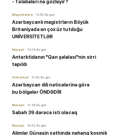
- Tələbələri nə gözləyir?
Magistratura
13:54, Bu gün
Azərbaycanlı magistrların Böyük
Britaniyada ən çox üz tutduğu
UNİVERSİTETLƏR
Maraqlı
13:26, Bu gün
Antarktidanın "Qan şəlaləsi"nin sirri
tapıldı
Orta təhsil
12:42, Bu gün
Azərbaycan dili nəticələrinə görə
bu bölgələr ÖNDƏDİR
Maraqlı
12:38, Bu gün
Sabah 39 dərəcə isti olacaq
Maraqlı
12:02, Bu gün
Alimlər Günəşin səthində nəhəng kosmik