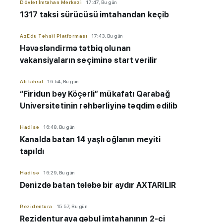
Dövlət İmtahan Mərkəzi
17:47, Bu gün
1317 taksi sürücüsü imtahandan keçib
AzEdu Təhsil Platforması
17:43, Bu gün
Həvəsləndirmə tətbiq olunan
vakansiyaların seçiminə start verilir
Ali təhsil
16:54, Bu gün
“Firidun bəy Köçərli” mükafatı Qarabağ
Universitetinin rəhbərliyinə təqdim edilib
Hadisə
16:48, Bu gün
Kanalda batan 14 yaşlı oğlanın meyiti
tapıldı
Hadisə
16:29, Bu gün
Dənizdə batan tələbə bir aydır AXTARILIR
Rezidentura
15:57, Bu gün
Rezidenturaya qəbul imtahanının 2-ci