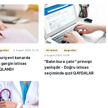
girdlər
2 Avqust 2025, 12:13
Ali təhsil
Şagirdlər
2 Avqust 2025, 10:09
turiyent kənarda
“Balın bura çatır” prinsipi
 gərgin ixtisas
yanlışdır - Doğru ixtisas
IQLANDI
seçimində qızıl QAYDALAR