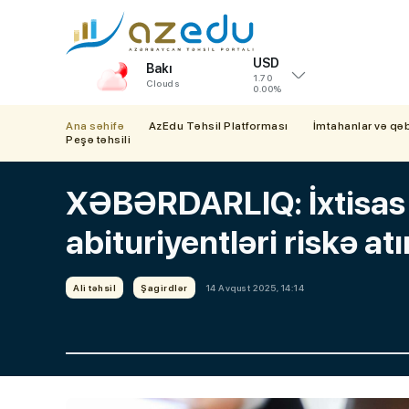
USD
Bakı
1.70
Clouds
0.00%
Ana səhifə
AzEdu Təhsil Platforması
İmtahanlar və qə
Peşə təhsili
XƏBƏRDARLIQ: İxtisas 
abituriyentləri riskə atı
Ali təhsil
Şagirdlər
14 Avqust 2025, 14:14