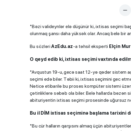
"Bəzi valideynlər elə düşünür ki, ixtisas seçimi b
olunmaq şansı daha yüksək olar. Ancaq belə bir an
Bu sözləri
AzEdu.az
-a təhsil eksperti
Elçin Mu
O qeyd edib ki, ixtisas seçimi vaxtında edil
"Avqustun 19-u, gecə saat 12-yə qədər sistem açı
seçimi edə bilər. Təbii ki, ixtisas seçimini gec et
Nəticə etibarilə bu proses kompüter sistemi üzə
çətinliklərə səbəb ola bilər. Belə hallarda bəzən s
abituriyentin ixtisas seçimi prosesində uğursuz nə
Bu il DİM ixtisas seçiminə başlama tarixini 
"Bu cür halların qarşısını almaq üçün abituriyentl