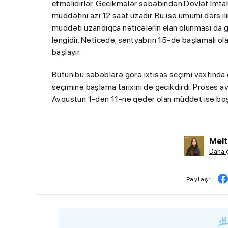
etməlidirlər. Gecikmələr səbəbindən Dövlət İmt
müddətini azı 12 saat uzadır. Bu isə ümumi dərs ili
müddəti uzandıqca nəticələrin elan olunması da geci
ləngidir. Nəticədə, sentyabrın 15-də başlamalı o
başlayır.
Bütün bu səbəblərə görə ixtisas seçimi vaxtında e
seçiminə başlama tarixini də gecikdirdi. Proses a
Avqustun 1-dən 11-nə qədər olan müddət isə boş
Məl
Daha ç
Paylaş: