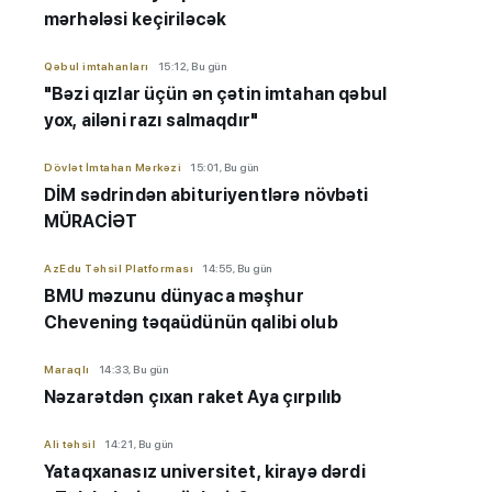
mərhələsi keçiriləcək
Qəbul imtahanları
15:12, Bu gün
"Bəzi qızlar üçün ən çətin imtahan qəbul
yox, ailəni razı salmaqdır"
Dövlət İmtahan Mərkəzi
15:01, Bu gün
DİM sədrindən abituriyent
​​​​​​​lərə
növbəti
MÜRACİƏT
AzEdu Təhsil Platforması
14:55, Bu gün
BMU məzunu dünyaca məşhur
Chevening təqaüdünün qalibi olub
Maraqlı
14:33, Bu gün
Nəzarətdən çıxan raket Aya çırpılıb
Ali təhsil
14:21, Bu gün
Yataqxanasız universitet, kirayə dərdi