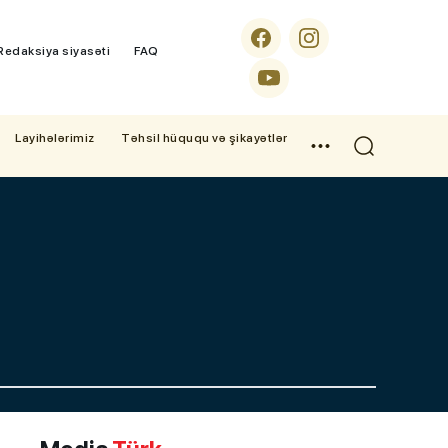
Redaksiya siyasəti
FAQ
Layihələrimiz
Təhsil hüququ və şikayətlər