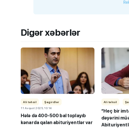
Rek
Digər xəbərlər
Ali təhsil
Şagirdlər
Ali təhsil
Şa
11 Avqust 2025, 10:14
“Heç bir imt
Hələ də 400-500 bal toplayıb
dəyərini mü
kənarda qalan abituriyentlər var
Abituriyentl