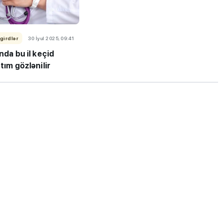
girdlər
30 İyul 2025, 09:41
nda bu il keçid
tım gözlənilir
ı”- MİQ,
"Həftənin təhsil icmalı": Qəbul
r və qəbul
marafonu başa çatdı,
müəllimlərin nəticələri dəyişdi..