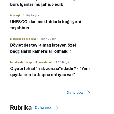
burulğanlar müşahidə edib
Maraqlı
11:50, Bu gün
UNESCO-dan məktəblərlə bağlı yeni
təşəbbüs
Məktəbəqədər təhsil
11:47, Bu gün
Dövlət dəstəyi almaq istəyən özəl
bağçaların kameraları olmalıdır
İmtahanlar və qəbul məsələləri
11:32, Bu gün
Qiyabi təhsil "risk zonası"ndadır? - "Yeni
qaydaların tətbiqinə ehtiyac var"
Hadisə
11:20, Bu gün
İsmayıllıda 7 yaşlı uşaq qıcolmadan ölüb
Daha çox
Bakı şəhəri üzrə Təhsil İdarəsi
10:59, Bu gün
Rubrika
Daha çox
3 uşaq bağçası Təhsil İdarəsinin