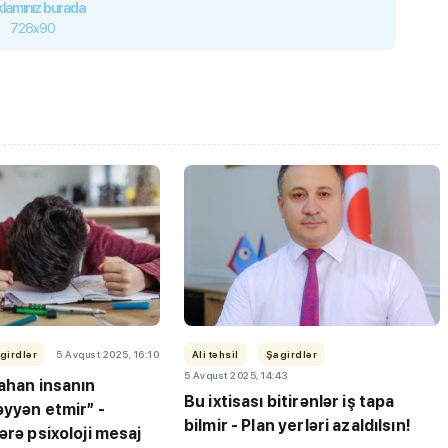
lamınız burada
728x90
girdlər
5 Avqust 2025, 16:10
Ali təhsil
Şagirdlər
5 Avqust 2025, 14:43
ahan insanın
Bu ixtisası bitirənlər iş tapa
əyyən etmir” -
bilmir - Plan yerləri azaldılsın!
ərə psixoloji mesaj