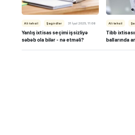
Ali təhsil
Şagirdlər
31 İyul 2025, 11:08
Ali təhsil
Şa
Yanlış ixtisas seçimi işsizliyə
Tibb ixtisası
səbəb ola bilər - nə etməli?
ballarında ar
“Həftənin təhsil icmal
lisey seçimi, bağçala
imtahanları...