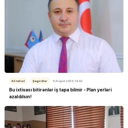
Ali təhsil
Şagirdlər
5 Avqust 2025, 14:43
Bu ixtisası bitirənlər iş tapa bilmir - Plan yerləri
azaldılsın!