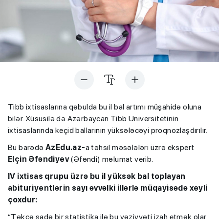
Tibb ixtisaslarına qəbulda bu il bal artımı müşahidə oluna
bilər. Xüsusilə də Azərbaycan Tibb Universitetinin
ixtisaslarında keçid ballarının yüksələcəyi proqnozlaşdırılır.
Bu barədə
AzEdu.az-
a təhsil məsələləri üzrə ekspert
Elçin Əfəndiyev
(Əfəndi) məlumat verib.
IV ixtisas qrupu üzrə bu il yüksək bal toplayan
abituriyentlərin sayı əvvəlki illərlə müqayisədə xeyli
çoxdur:
“Təkcə sadə bir statistika ilə bu vəziyyəti izah etmək olar.