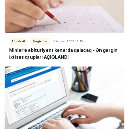
Ali təhsil
Şagirdlər
2 Avqust 2025, 12:13
Minlərlə abituriyent kənarda qalacaq - Ən gərgin
ixtisas qrupları AÇIQLANDI