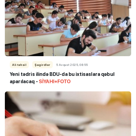
Ali təhsil
Şagirdlər
5 Avqust 2025, 08:55
Yeni tədris ilində BDU-da bu ixtisaslara qəbul
aparılacaq -
SİYAHI+FOTO