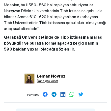
Məsələn, bu il 550–560 bal toplayan abituriyentlər
Naxçıvan Dövlət Universitetinin Tibb ixtisasına qəbul ola
bilərlər. Amma 610–620 bal toplayanların Azərbaycan
Tibb Universitetinin Tibb ixtisasına qəbul olub-olmayacağı
artıq sual altındadır".
Qarabağ Universitetində də Tibb ixtisasına maraq
böyükdür və burada formalaşacaq keçid balının
590 baldan yuxarı olacağı gözlənilir.
Ləman Novruz
Daha çox xəbər
Paylaş: