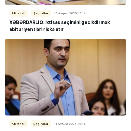
Ali təhsil
Şagirdlər
14 Avqust 2025, 14:14
XƏBƏRDARLIQ: İxtisas seçimini gecikdirmək
abituriyentləri riskə atır
Ali təhsil
Şagirdlər
11 Avqust 2025, 10:14