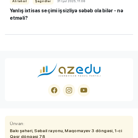
Ali təhsil
Şagirdlər
31 İyul 2025, 11:08
Yanlış ixtisas seçimi işsizliyə səbəb ola bilər - nə
etməli?
Ünvan:
Bakı şəhəri, Səbail rayonu, Maqomayev 3 döngəsi, 1-ci
Qəsr döngəsi 78