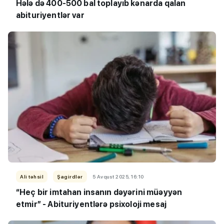
Hələ də 400-500 bal toplayıb kənarda qalan
abituriyentlər var
Ali təhsil
Şagirdlər
5 Avqust 2025, 16:10
“Heç bir imtahan insanın dəyərini müəyyən
etmir” - Abituriyentlərə psixoloji mesaj