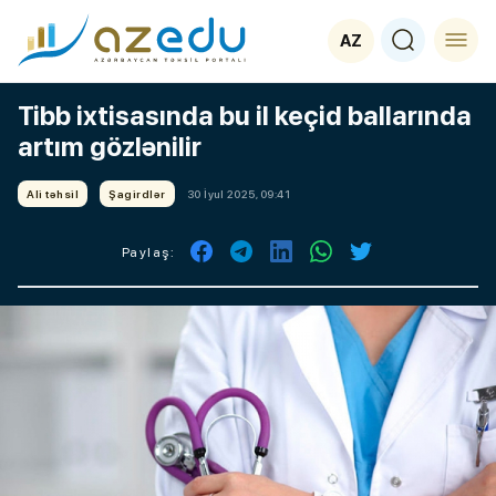
AZ
Tibb ixtisasında bu il keçid ballarında
artım gözlənilir
Ali təhsil
Şagirdlər
30 İyul 2025, 09:41
Paylaş: