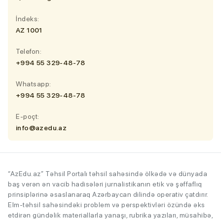
İndeks:
AZ 1001
Telefon:
+994 55 329-48-78
Whatsapp:
+994 55 329-48-78
E-poçt:
info@azedu.az
“AzEdu.az” Təhsil Portalı təhsil sahəsində ölkədə və dünyada
baş verən ən vacib hadisələri jurnalistikanın etik və şəffaflıq
prinsiplərinə əsaslanaraq Azərbaycan dilində operativ çatdırır.
Elm-təhsil sahəsindəki problem və perspektivləri özündə əks
etdirən gündəlik materiallarla yanaşı, rubrika yazıları, müsahibə,