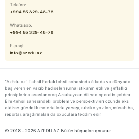
Telefon:
+994 55 329-48-78
Whatsapp:
+994 55 329-48-78
E-poçt:
info@azedu.az
“AzEdu.az” Təhsil Portalı təhsil sahəsində ölkədə və dünyada
baş verən ən vacib hadisələri jurnalistikanın etik və şəffaflıq
prinsiplərinə əsaslanaraq Azərbaycan dilində operativ çatdırır.
Elm-təhsil sahəsindəki problem və perspektivləri özündə əks
etdirən gündəlik materiallarla yanaşı, rubrika yazıları, müsahibə,
reportaj, araşdırmaları da oxuculara təqdim edir.
© 2018 - 2026 AZEDU.AZ. Bütün hüquqları qorunur.