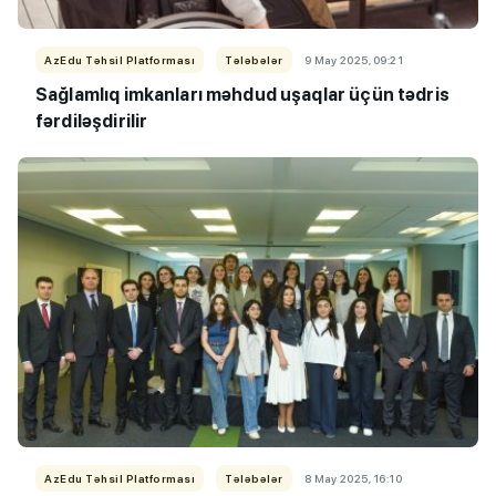
AzEdu Təhsil Platforması
Tələbələr
9 May 2025, 09:21
Sağlamlıq imkanları məhdud uşaqlar üçün tədris
fərdiləşdirilir
AzEdu Təhsil Platforması
Tələbələr
8 May 2025, 16:10