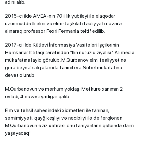
adını alıb.
2015-ci ildə AMEA-nın 70 illik yubileyi ilə əlaqədar
uzunmüddətli elmi və elmi-təşkilatı fəaliyyəti nəzərə
alınaraq professor Fəxri Fərmanla təltif edilib.
2017-ci ildə Kütləvi İnformasiya Vasitələri İşçilərinin
Həmkarlar İttifaqı tərəfindən “İlin nüfuzlu ziyalısı” Ali media
mükafatına layiq görülüb. M.Qurbanov elmi fəaliyyətinə
görə beynəlxalq aləmdə tanınıb və Nobel mükafatına
dəvət olunub.
M.Qurbanovun və mərhum yoldaşı Məfkurə xanımın 2
övladı, 4 nəvəsi yadigar qalıb.
Elm və təhsil sahəsindəki xidmətləri ilə tanınan,
səmimiyyəti, qayğıkeşliyi və nəcibliyi ilə də fərqlənən
M.Qurbanovun əziz xatirəsi onu tanıyanların qəlbində daim
yaşayacaq!