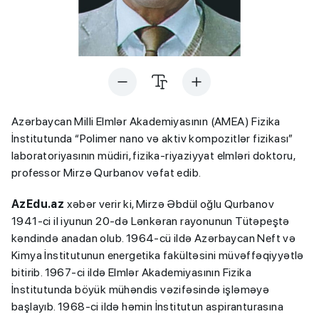
Azərbaycan Milli Elmlər Akademiyasının (AMEA) Fizika
İnstitutunda “Polimer nano və aktiv kompozitlər fizikası”
laboratoriyasının müdiri, fizika-riyaziyyat elmləri doktoru,
professor Mirzə Qurbanov vəfat edib.
AzEdu.az
xəbər verir ki, Mirzə Əbdül oğlu Qurbanov
1941-ci il iyunun 20-də Lənkəran rayonunun Tütəpeştə
kəndində anadan olub. 1964-cü ildə Azərbaycan Neft və
Kimya İnstitutunun energetika fakültəsini müvəffəqiyyətlə
bitirib. 1967-ci ildə Elmlər Akademiyasının Fizika
İnstitutunda böyük mühəndis vəzifəsində işləməyə
başlayıb. 1968-ci ildə həmin İnstitutun aspiranturasına