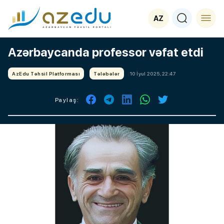
AZ
Azərbaycanda professor vəfat etdi
AzEdu Təhsil Platforması
Tələbələr
10 İyul 2025, 22:47
Paylaş: