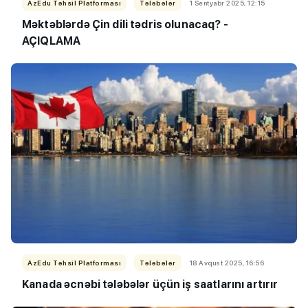
AzEdu Təhsil Platforması
Tələbələr
1 Sentyabr 2025, 12:15
Məktəblərdə Çin dili tədris olunacaq? -
AÇIQLAMA
AzEdu Təhsil Platforması
Tələbələr
18 Avqust 2025, 16:56
Kanada əcnəbi tələbələr üçün iş saatlarını artırır