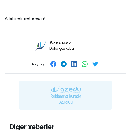
Allah rəhmət eləsin!
Azedu.az
Daha çox xəbər
Paylaş:
Reklamınız burada
320x100
Digər xəbərlər