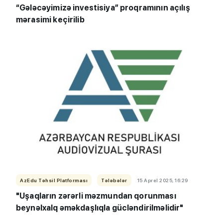
“Gələcəyimizə investisiya” proqramının açılış
mərasimi keçirilib
AzEdu Təhsil Platforması
Tələbələr
15 Aprel 2025, 16:29
"Uşaqların zərərli məzmundan qorunması
beynəlxalq əməkdaşlıqla gücləndirilməlidir"