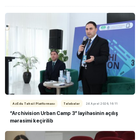
AzEdu Təhsil Platforması
Tələbələr
24 Aprel 2026, 16:11
“Archivision Urban Camp 3” layihəsinin açılış
mərasimi keçirilib