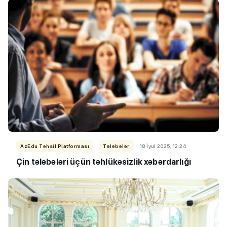
AzEdu Təhsil Platforması
Tələbələr
18 İyul 2025, 12:24
Çin tələbələri üçün təhlükəsizlik xəbərdarlığı