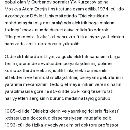
qəbul olan M.Qurbanov sonralar Y.V. Kurçatov adına
Moskva Atom Enerjisi İnstitutuna ezam edilib. 1974-cü ildə
Azərbaycan Dövlət Universitetində “Dielektriklərlə
məhdudlaşdırılmış qaz aralığında elektrik boşalmaların
tədqiqi” mövzusunda dissertasiya müdafiə edərək
“Eksperimental fizika” ixtisası üzrə fizika-riyaziyyat elmləri
namizədi alimlik dərəcəsinə yüksəlib.
O, dielektriklərdə istiliyin və güclü elektrik sahəsinin birgə
təsiri şəraitində əvvəlcədən polyarlaşdırılmış polimer
kompozitlərdə elektrik, istilikfiziki, elektromexaniki
effektlərin və termostimullaşdırılmış cərəyan spektrlərinin
yaranma mexanizmini tədqiq etməyə imkan verən cihazın
yaradılmasına görə 1980-ci ildə SSRİ xalq təsərrüfatı
nailiyyətləri sərgisinin bürünc medalına layiq görülüb.
1985-ci ildə “Dielektriklərin və yarımkeçiricilərin fizikası”
ixtisası üzrə doktorluq dissertasiyasını müdafiə edib.
1993-cü ildə fizika-riyaziyyat elmləri doktoru professor