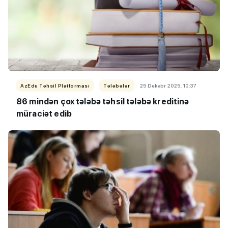
AzEdu Təhsil Platforması
Tələbələr
25 Dekabr 2025, 10:37
86 mindən çox tələbə təhsil tələbə kreditinə
müraciət edib