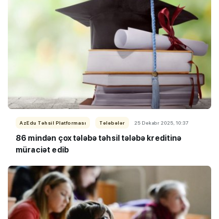
AzEdu Təhsil Platforması
Tələbələr
25 Dekabr 2025, 10:37
86 mindən çox tələbə təhsil tələbə kreditinə
müraciət edib