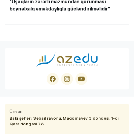
"Uşaqların zərərli məzmundan qorunması
beynəlxalq əməkdaşlıqla gücləndirilməlidir"
Ünvan:
Bakı şəhəri, Səbail rayonu, Maqomayev 3 döngəsi, 1-ci
Qəsr döngəsi 78