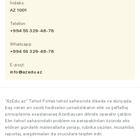
İndeks:
AZ 1001
Telefon:
+994 55 329-48-78
Whatsapp:
+994 55 329-48-78
E-poçt:
info@azedu.az
“AzEdu.az” Təhsil Portalı təhsil sahəsində ölkədə və dünyada
baş verən ən vacib hadisələri jurnalistikanın etik və şəffaflıq
prinsiplərinə əsaslanaraq Azərbaycan dilində operativ çatdırır.
Elm-təhsil sahəsindəki problem və perspektivləri özündə əks
etdirən gündəlik materiallarla yanaşı, rubrika yazıları, müsahibə,
reportaj, araşdırmaları da oxuculara təqdim edir.