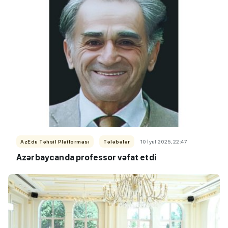
AzEdu Təhsil Platforması
Tələbələr
10 İyul 2025, 22:47
Azərbaycanda professor vəfat etdi