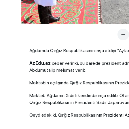
Ağdamda Qırğız Respublikasının inşa etdiyi “Aykol
AzEdu.az
xəbər verir ki, bu barədə prezident ad
Abdumutalip məlumat verib.
Məktəbin açılışında Qırğız Respublikasının Prezid
Məktəb Ağdamın Xıdırlı kəndində inşa edilib. Ötən
Qırğız Respublikasının Prezidenti Sadır Japarovun
Qeyd edək ki, Qırğız Respublikasının Prezidenti 