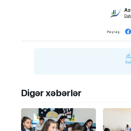
Az
Dah
Paylaş:
Rek
Digər xəbərlər