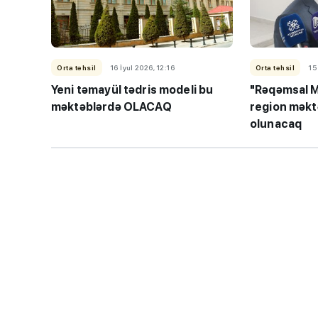
Orta təhsil
16 İyul 2026, 12:16
Orta təhsil
15
Yeni təmayül tədris modeli bu
"Rəqəmsal M
məktəblərdə OLACAQ
region məkt
olunacaq
“Həftənin təhsil icmal
lisey seçimi, bağçala
imtahanları...