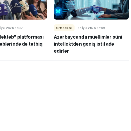
 İyul 2026, 15:37
Orta təhsil
15 İyul 2026, 15:09
əktəb" platforması
Azərbaycanda müəllimlər süni
əblərində də tətbiq
intellektdən geniş istifadə
edirlər
ı”- MİQ,
"Həftənin təhsil icmalı": Qəbul
r və qəbul
marafonu başa çatdı,
müəllimlərin nəticələri dəyişdi..