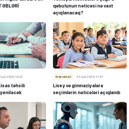
TƏBLƏRİ
qəbulunun nəticəsi nə vaxt
açıqlanacaq?
 İyul 2026, 14:22
Orta təhsil
20 İyul 2026, 11:51
tisas təhsili
Lisey və gimnaziyalara
 yeniləcək
seçimlərin nəticələri açıqlanıb