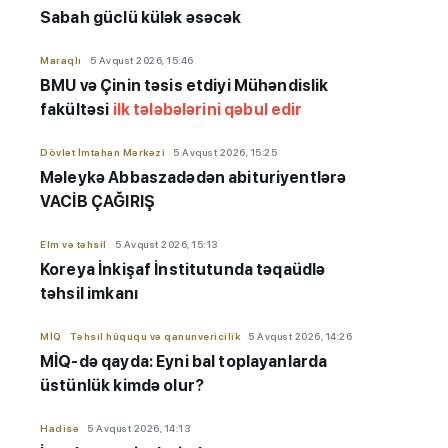
Sabah güclü külək əsəcək
Maraqlı
5 Avqust 2026, 15:46
BMU və Çinin təsis etdiyi Mühəndislik
fakültəsi
ilk tələbələrini qəbul edir
Dövlət İmtahan Mərkəzi
5 Avqust 2026, 15:25
Məleykə Abbaszadədən abituriyentlərə
VACİB ÇAĞIRIŞ
Elm və təhsil
5 Avqust 2026, 15:13
Koreya İnkişaf İnstitutunda təqaüdlə
təhsil imkanı
MİQ
Təhsil hüququ və qanunvericilik
5 Avqust 2026, 14:26
MİQ-də qayda: Eyni bal toplayanlarda
üstünlük kimdə olur?
Hadisə
5 Avqust 2026, 14:13