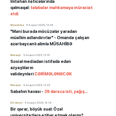
İmtahan nəticələrində
qalmaqal:
tələbələr məhkəməyə müraciət
etdi
Müsahibə
5 Avqust 2026, 13:36
"Məni burada möcüzələr yaradan
müəllim adlandırırlar" - Omanda çalışan
azərbaycanlı alimlə MÜSAHİBƏ
Maraqlı
5 Avqust 2026, 13:15
Sosial mediadan istifadə edən
azyaşlıların
valideynləri
CƏRİMƏLƏNƏCƏK
Maraqlı
5 Avqust 2026, 12:29
Sabahın havası -
39 dərəcə isti, yağış...
Ali təhsil
5 Avqust 2026, 12:14
Bir qərar, böyük sual: Özəl
universitetlərə etibar etmək olarmı?