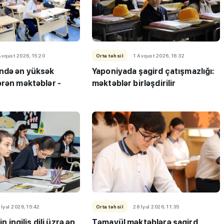
Avqust 2026, 15:20
Orta təhsil
1 Avqust 2026, 16:32
ndə ən yüksək
Yaponiyada şagird çatışmazlığı:
ərən məktəblər -
məktəblər birləşdirilir
 İyul 2026, 15:42
Orta təhsil
28 İyul 2026, 11:35
in ingilis dili üzrə ən
Təmayül məktəblərə şagird