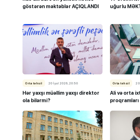
göstərən məktəblər AÇIQLANDI
uğurlu MƏK
Orta təhsil
20 İyul 2026, 20:50
Orta təhsil
20
Hər yaxşı müəllim yaxşı direktor
Ali və orta ix
ola bilərmi?
proqramları