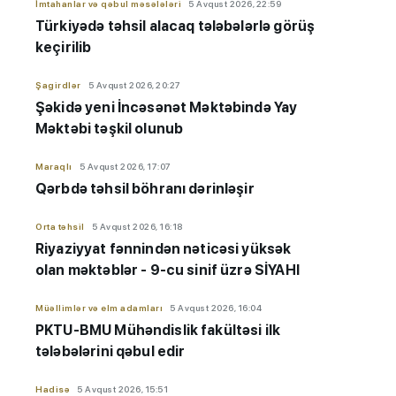
İmtahanlar və qəbul məsələləri
5 Avqust 2026, 22:59
Türkiyədə təhsil alacaq tələbələrlə görüş
keçirilib
Şagirdlər
5 Avqust 2026, 20:27
Şəkidə yeni İncəsənət Məktəbində Yay
Məktəbi təşkil olunub
Maraqlı
5 Avqust 2026, 17:07
Qərbdə təhsil böhranı dərinləşir
Orta təhsil
5 Avqust 2026, 16:18
Riyaziyyat fənnindən nəticəsi yüksək
olan məktəblər - 9-cu sinif üzrə SİYAHI
Müəllimlər və elm adamları
5 Avqust 2026, 16:04
PKTU-BMU Mühəndislik fakültəsi ilk
tələbələrini qəbul edir
Hadisə
5 Avqust 2026, 15:51