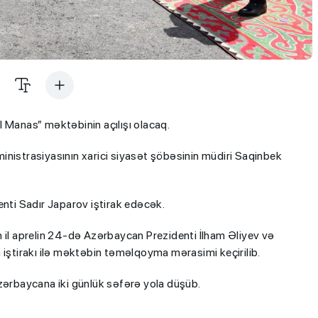
 Manas” məktəbinin açılışı olacaq.
ministrasiyasının xarici siyasət şöbəsinin müdiri Saqinbek
enti Sadır Japarov iştirak edəcək.
 il aprelin 24-də Azərbaycan Prezidenti İlham Əliyev və
 iştirakı ilə məktəbin təməlqoyma mərasimi keçirilib.
Azərbaycana iki günlük səfərə yola düşüb.