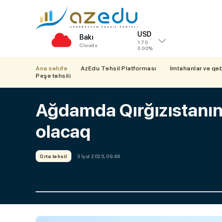
USD
Bakı
1.70
Clouds
0.00%
Ana səhifə
AzEdu Təhsil Platforması
İmtahanlar və qə
Peşə təhsili
Ağdamda Qırğızıstanın t
olacaq
Orta təhsil
3 İyul 2025, 09:46