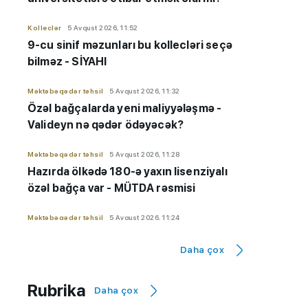
Kolleclər
5 Avqust 2026, 11:52
9-cu sinif məzunları bu kollecləri seçə
bilməz - SİYAHI
Məktəbəqədər təhsil
5 Avqust 2026, 11:32
Özəl bağçalarda yeni maliyyələşmə -
Valideyn nə qədər ödəyəcək?
Məktəbəqədər təhsil
5 Avqust 2026, 11:28
Hazırda ölkədə 180-ə yaxın lisenziyalı
özəl bağça var - MÜTDA rəsmisi
Məktəbəqədər təhsil
5 Avqust 2026, 11:24
Vəfa Yaqublu:
Özəl bağçalarda dövlət
Daha çox
maliyyələşməsi aylıq həyata keçiriləcək
Məktəbəqədər təhsil
5 Avqust 2026, 11:22
Rubrika
Daha çox
8000 uşaq üçün özəl bağça xərclərini