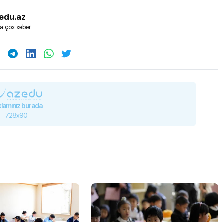
edu.az
a çox xəbər
lamınız burada
728x90