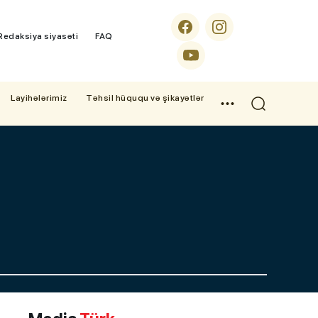
Redaksiya siyasəti
FAQ
Layihələrimiz
Təhsil hüququ və şikayətlər