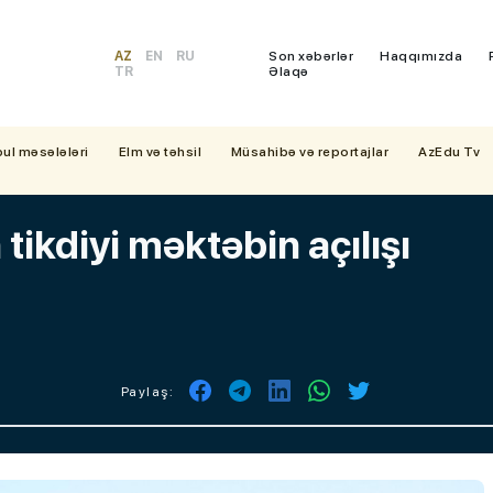
AZ
EN
RU
Son xəbərlər
Haqqımızda
TR
Əlaqə
bul məsələləri
Elm və təhsil
Müsahibə və reportajlar
AzEdu Tv
ikdiyi məktəbin açılışı
Paylaş: