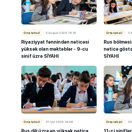
Orta təhsil
5 Avqust 2026, 16:18
Orta təhsil
3 
Riyaziyyat fənnindən nəticəsi
Rus bölməsi
yüksək olan məktəblər - 9-cu
nəticə göst
sinif üzrə SİYAHI
SİYAHI
Orta təhsil
31 İyul 2026, 14:48
Orta təhsil
30
Rus dili üzrə ən yüksək nəticə
11-ci siniflər