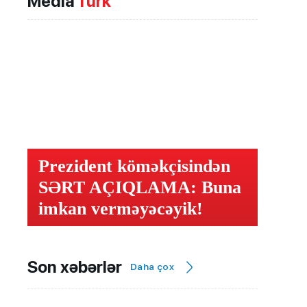
Media
Türk
Prezident köməkçisindən
SƏRT AÇIQLAMA: Buna
imkan verməyəcəyik!
Son xəbərlər
Daha çox