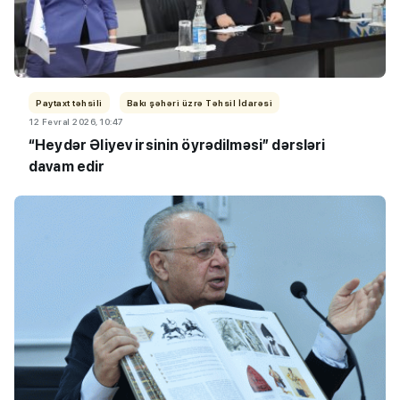
Paytaxt təhsili
Bakı şəhəri üzrə Təhsil İdarəsi
12 Fevral 2026, 10:47
“Heydər Əliyev irsinin öyrədilməsi” dərsləri
davam edir