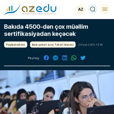
AZ
Bakıda 4500-dən çox müəllim
sertifikasiyadan keçəcək
Paytaxt təhsili
Bakı şəhəri üzrə Təhsil İdarəsi
24 İyun 2025, 13:36
Paylaş: