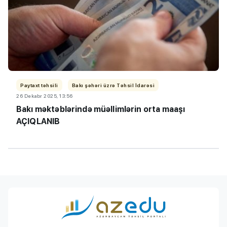
Paytaxt təhsili
Bakı şəhəri üzrə Təhsil İdarəsi
26 Dekabr 2025, 13:56
Bakı məktəblərində müəllimlərin orta maaşı
AÇIQLANIB