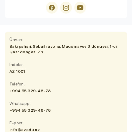
Ünvan:
Bakı şəhəri, Səbail rayonu, Maqomayev 3 döngəsi, 1-ci
Qəsr döngəsi 78
İndeks:
AZ 1001
Telefon:
+994 55 329-48-78
Whatsapp:
+994 55 329-48-78
E-poçt:
info@azedu.az