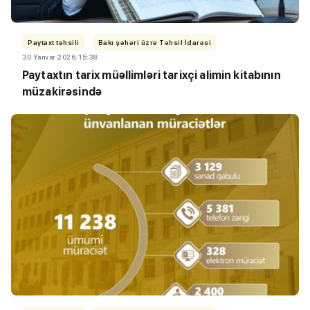
Paytaxt təhsili
Bakı şəhəri üzrə Təhsil İdarəsi
30 Yanvar 2026, 15:38
Paytaxtın tarix müəllimləri tarixçi alimin kitabının
müzakirəsində