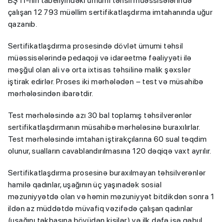
BŞTİ-nin tabeliyindəki ümumi təhsil müəssisələrində
çalışan 12 793 müəllim sertifikatlaşdırma imtahanında uğur
qazanıb.
Sertifikatlaşdırma prosesində dövlət ümumi təhsil
müəssisələrində pedaqoji və idarəetmə fəaliyyəti ilə
məşğul olan ali və orta ixtisas təhsilinə malik şəxslər
iştirak edirlər. Proses iki mərhələdən – test və müsahibə
mərhələsindən ibarətdir.
Test mərhələsində azı 30 bal toplamış təhsilverənlər
sertifikatlaşdırmanın müsahibə mərhələsinə buraxılırlar.
Test mərhələsində imtahan iştirakçılarına 60 sual təqdim
olunur, sualların cavablandırılmasına 120 dəqiqə vaxt ayrılır.
Sertifikatlaşdırma prosesinə buraxılmayan təhsilverənlər
hamilə qadınlar, uşağının üç yaşınadək sosial
məzuniyyətdə olan və həmin məzuniyyət bitdikdən sonra 1
ildən az müddətdə müvafiq vəzifədə çalışan qadınlar
(uşağını təkbaşına böyüdən kişilər) və ilk dəfə işə qəbul