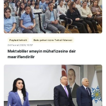
Paytaxt təhsili
Bakı şəhəri üzrə Təhsil İdarəsi
24 Fevral 2026, 10:57
Məktəblilər əməyin mühafizəsinə dair
maarifləndirilir