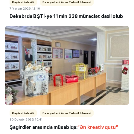
Paytaxt təhsili
Bakı şəhəri üzrə Təhsil İdarəsi
7 Yanvar 2026, 12:10
Dekabrda BŞTİ-yə 11 min 238 müraciət daxil olub
Paytaxt təhsili
Bakı şəhəri üzrə Təhsil İdarəsi
30 Dekabr 2025, 10:41
Şagirdlər arasında müsabiqə:
“Ən kreativ qutu”