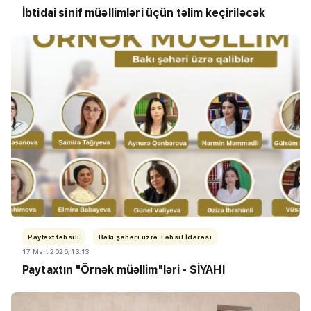
İbtidai sinif müəllimləri üçün təlim keçiriləcək
Paytaxt təhsili
Bakı şəhəri üzrə Təhsil İdarəsi
17 Mart 2026, 13:13
Paytaxtın "Örnək müəllim"ləri - SİYAHI