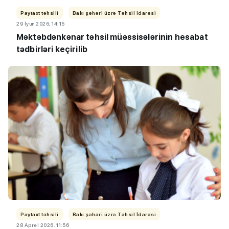
Paytaxt təhsili
Bakı şəhəri üzrə Təhsil İdarəsi
29 İyun 2026, 14:15
Məktəbdənkənar təhsil müəssisələrinin hesabat
tədbirləri keçirilib
Paytaxt təhsili
Bakı şəhəri üzrə Təhsil İdarəsi
28 Aprel 2026, 11:56