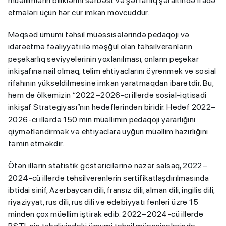
müəllimlərin biliklərini sərbəst və şəffaflıq şəraitində ifadə
etmələri üçün hər cür imkan mövcuddur.
Məqsəd ümumi təhsil müəssisələrində pedaqoji və
idarəetmə fəaliyyəti ilə məşğul olan təhsilverənlərin
peşəkarlıq səviyyələrinin yoxlanılması, onların peşəkar
inkişafına nail olmaq, təlim ehtiyaclarını öyrənmək və sosial
rifahının yüksəldilməsinə imkan yaratmaqdan ibarətdir. Bu,
həm də ölkəmizin “2022–2026-cı illərdə sosial-iqtisadi
inkişaf Strategiyası”nın hədəflərindən biridir. Hədəf 2022–
2026-cı illərdə 150 min müəllimin pedaqoji yararlığını
qiymətləndirmək və ehtiyaclara uyğun müəllim hazırlığını
təmin etməkdir.
Ötən illərin statistik göstəricilərinə nəzər salsaq, 2022–
2024-cü illərdə təhsilverənlərin sertifikatlaşdırılmasında
ibtidai sinif, Azərbaycan dili, fransız dili, alman dili, ingilis dili,
riyaziyyat, rus dili, rus dili və ədəbiyyatı fənləri üzrə 15
mindən çox müəllim iştirak edib. 2022–2024-cü illərdə