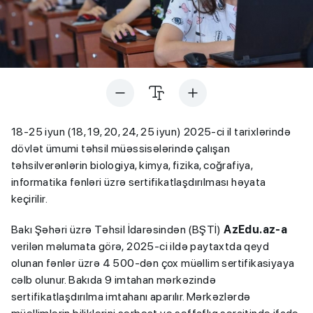
18-25 iyun (18, 19, 20, 24, 25 iyun) 2025-ci il tarixlərində
dövlət ümumi təhsil müəssisələrində çalışan
təhsilverənlərin biologiya, kimya, fizika, coğrafiya,
informatika fənləri üzrə sertifikatlaşdırılması həyata
keçirilir.
Bakı Şəhəri üzrə Təhsil İdarəsindən (BŞTİ)
AzEdu.az-a
verilən məlumata görə, 2025-ci ildə paytaxtda qeyd
olunan fənlər üzrə 4 500-dən çox müəllim sertifikasiyaya
cəlb olunur. Bakıda 9 imtahan mərkəzində
sertifikatlaşdırılma imtahanı aparılır. Mərkəzlərdə