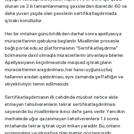
olunan və 3 ili tamamlanmamış şəxslərdən ibarətdir. 60 və
daha yuxarı yaşda olan şəxslərin sertifikatlaşdırmada
iştirakı könüllüdür.
Hər bir imtahan günü bitdikdən dərhal sonra apellyasiya
müraciətlərinin qəbuluna başlanılır. Müəllimlər proseslə
bağlı portal.edu.az platformasının “Sertifikatlaşdırma”
bölməsinə daxil olmaqla müraciətlərini ünvanlaya bilərlər.
Apellyasiyanın keçirilməsində məqsəd iştirakçıların
müraciətlərinin araşdırılması, hər hansı uyğunsuzluq
hallarının aradan qaldırılması, eyni zamanda şəffaflığın və
obyektivliyin təmin edilməsidir.
Sertifikatlaşdırmanın ilk cəhdində müsbət nəticə əldə
etməyən təhsilverənlərin təkrar sertifikatlaşdırılması
sayəsində bu müəllimlərə ikinci dəfə şans verilir. Yəni ilkin
mərhələdə uğur qazanmayan təhsilverənlərə 1 il sonra
imtahanda təkrar iştirak üçün imkan yaradılır. Bu, onların
potensialına və inkişafına olan inamın göstəricisidir.