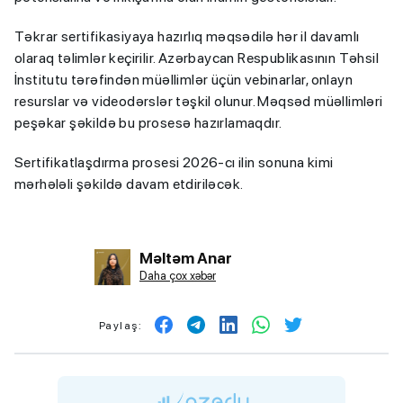
Təkrar sertifikasiyaya hazırlıq məqsədilə hər il davamlı
olaraq təlimlər keçirilir. Azərbaycan Respublikasının Təhsil
İnstitutu tərəfindən müəllimlər üçün vebinarlar, onlayn
resurslar və videodərslər təşkil olunur. Məqsəd müəllimləri
peşəkar şəkildə bu prosesə hazırlamaqdır.
Sertifikatlaşdırma prosesi 2026-cı ilin sonuna kimi
mərhələli şəkildə davam etdiriləcək.
Məltəm Anar
Daha çox xəbər
Paylaş: