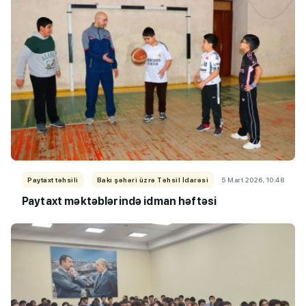
Paytaxt təhsili
Bakı şəhəri üzrə Təhsil İdarəsi
5 Mart 2026, 10:48
Paytaxt məktəblərində idman həftəsi