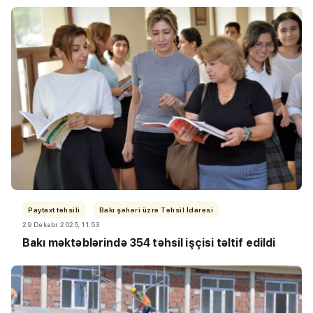
Paytaxt təhsili
Bakı şəhəri üzrə Təhsil İdarəsi
29 Dekabr 2025, 11:53
Bakı məktəblərində 354 təhsil işçisi təltif edildi