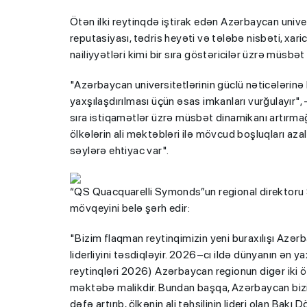
Ötən ilki reytinqdə iştirak edən Azərbaycan unive
reputasiyası, tədris heyəti və tələbə nisbəti, xari
nailiyyətləri kimi bir sıra göstəricilər üzrə müsbət
"Azərbaycan universitetlərinin güclü nəticələrinə
yaxşılaşdırılması üçün əsas imkanları vurğulayır", 
sıra istiqamətlər üzrə müsbət dinamikanı artırmağ
ölkələrin ali məktəbləri ilə mövcud boşluqları az
“Həftənin təhsil icmal
səylərə ehtiyac var".
lisey seçimi, bağçala
imtahanları...
“QS Quacquarelli Symonds”un regional direktoru 
mövqeyini belə şərh edir:
"Bizim flaqman reytinqimizin yeni buraxılışı Azə
liderliyini təsdiqləyir. 2026–cı ildə dünyanın ən y
reytinqləri 2026) Azərbaycan regionun digər iki ö
məktəbə malikdir. Bundan başqa, Azərbaycan bizim
dəfə artırıb, ölkənin ali təhsilinin lideri olan Bakı