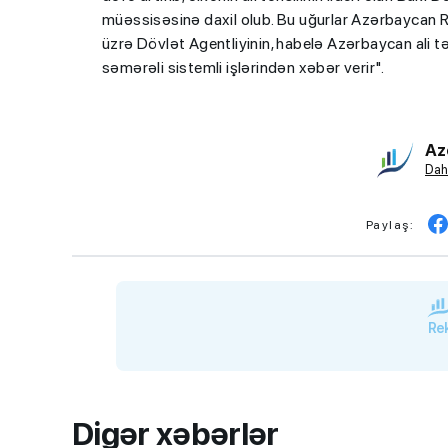
müəssisəsinə daxil olub. Bu uğurlar Azərbaycan Res
üzrə Dövlət Agentliyinin, habelə Azərbaycan ali t
səmərəli sistemli işlərindən xəbər verir".
Az
BMU-İNHA ikili d
Dah
proqramına qəbul
keçirilib
Paylaş:
Rek
Digər xəbərlər