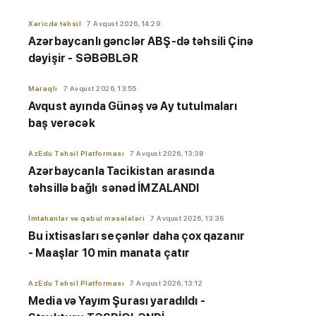
Xaricdə təhsil
7 Avqust 2026, 14:29
Azərbaycanlı gənclər ABŞ-də təhsili Çinə
dəyişir - SƏBƏBLƏR
Maraqlı
7 Avqust 2026, 13:55
Avqust ayında Günəş və Ay tutulmaları
baş verəcək
AzEdu Təhsil Platforması
7 Avqust 2026, 13:38
Azərbaycanla Tacikistan arasında
təhsillə bağlı sənəd İMZALANDI
İmtahanlar və qəbul məsələləri
7 Avqust 2026, 13:36
Bu ixtisasları seçənlər daha çox qazanır
- Maaşlar 10 min manata çatır
AzEdu Təhsil Platforması
7 Avqust 2026, 13:12
Media və Yayım Şurası yaradıldı -