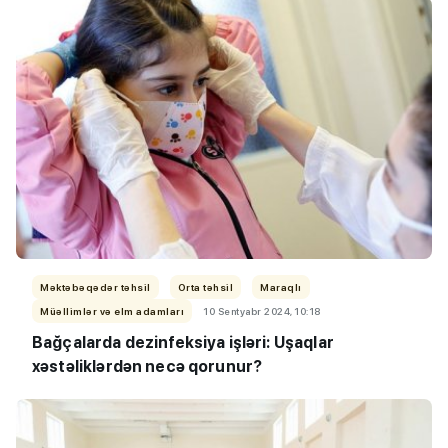
Məktəbəqədər təhsil
Orta təhsil
Maraqlı
Müəllimlər və elm adamları
10 Sentyabr 2024, 10:18
Bağçalarda dezinfeksiya işləri: Uşaqlar
xəstəliklərdən necə qorunur?