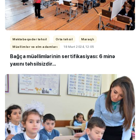
Məktəbəqədər təhsil
Orta təhsil
Maraqlı
Müəllimlər və elm adamları
18 Mart 2024, 12:05
Bağça müəllimlərinin sertifikasiyası: 6 minə
yaxını təhsilsizdir...