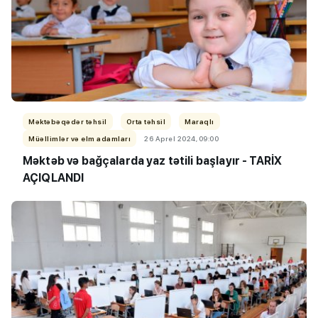
Məktəbəqədər təhsil
Orta təhsil
Maraqlı
Müəllimlər və elm adamları
26 Aprel 2024, 09:00
Məktəb və bağçalarda yaz tətili başlayır - TARİX
AÇIQLANDI