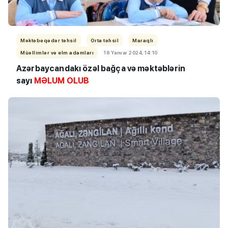
Məktəbəqədər təhsil
Orta təhsil
Maraqlı
Müəllimlər və elm adamları
18 Yanvar 2024, 14:10
Azərbaycandakı özəl bağça və məktəblərin
sayı
MƏLUM OLUB