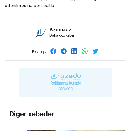
ödənilməsinə sərf edilib.
Azedu.az
Daha çox xəbər
Paylaş:
Reklamınız burada
320x100
Digər xəbərlər