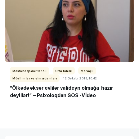
Məktəbəqədər təhsil
Orta təhsil
Maraqlı
Müəllimlər və elm adamları
12 Dekabr 2019, 10:42
“Ölkədə əksər evlilər valideyn olmağa hazır
deyillər!” – Psixoloqdan SOS -Vİdeo