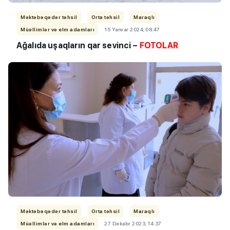
Məktəbəqədər təhsil
Orta təhsil
Maraqlı
Müəllimlər və elm adamları
15 Yanvar 2024, 08:47
Ağalıda uşaqların qar sevinci –
FOTOLAR
Məktəbəqədər təhsil
Orta təhsil
Maraqlı
Müəllimlər və elm adamları
27 Dekabr 2023, 14:37