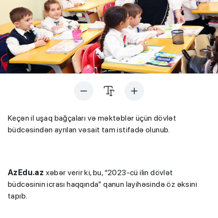
Keçən il uşaq bağçaları və məktəblər üçün dövlət
büdcəsindən ayrılan vəsait tam istifadə olunub.
AzEdu.az
xəbər verir ki, bu, “2023-cü ilin dövlət
büdcəsinin icrası haqqında” qanun layihəsində öz əksini
tapıb.