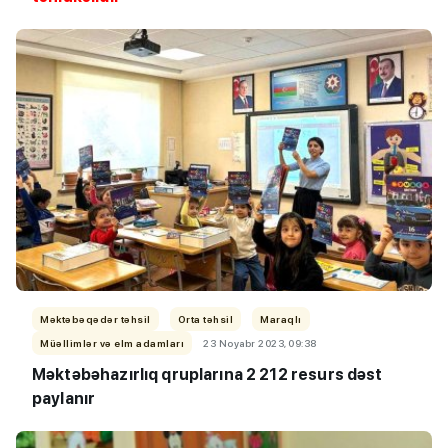
Məktəbəqədər təhsil
Orta təhsil
Maraqlı
Müəllimlər və elm adamları
23 Noyabr 2023, 09:38
Məktəbəhazırlıq qruplarına 2 212 resurs dəst
paylanır