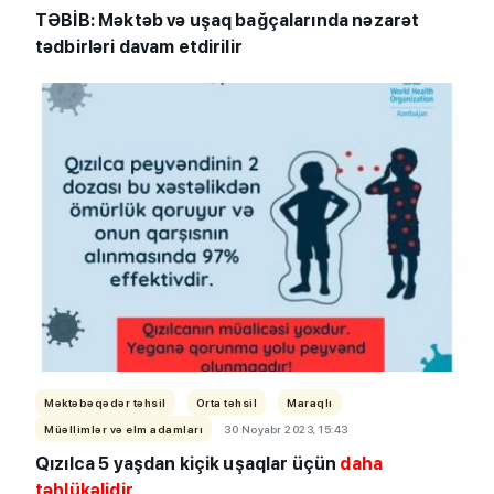
TƏBİB: Məktəb və uşaq bağçalarında nəzarət
tədbirləri davam etdirilir
Məktəbəqədər təhsil
Orta təhsil
Maraqlı
Müəllimlər və elm adamları
30 Noyabr 2023, 15:43
Qızılca 5 yaşdan kiçik uşaqlar üçün
daha
təhlükəlidir