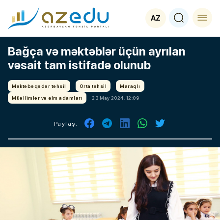
AZ
Bağça və məktəblər üçün ayrılan
vəsait tam istifadə olunub
Məktəbəqədər təhsil
Orta təhsil
Maraqlı
Müəllimlər və elm adamları
23 May 2024, 12:09
Paylaş: