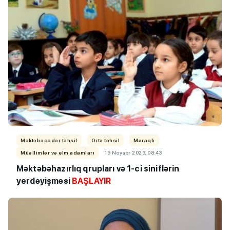
Məktəbəqədər təhsil
Orta təhsil
Maraqlı
Müəllimlər və elm adamları
15 Noyabr 2023, 08:43
Məktəbəhazırlıq qrupları və 1-ci siniflərin
yerdəyişməsi
BAŞLAYIR