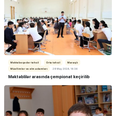
Məktəbəqədər təhsil
Orta təhsil
Maraqlı
Müəllimlər və elm adamları
28 May 2024, 14:34
Məktəblilər arasında çempionat keçirilib