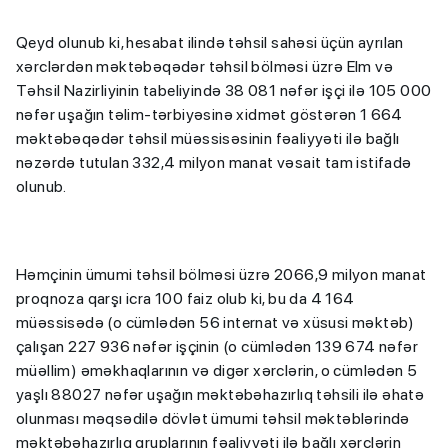
Qeyd olunub ki, hesabat ilində təhsil sahəsi üçün ayrılan
xərclərdən məktəbəqədər təhsil bölməsi üzrə Elm və
Təhsil Nazirliyinin tabeliyində 38 081 nəfər işçi ilə 105 000
nəfər uşağın təlim-tərbiyəsinə xidmət göstərən 1 664
məktəbəqədər təhsil müəssisəsinin fəaliyyəti ilə bağlı
nəzərdə tutulan 332,4 milyon manat vəsait tam istifadə
olunub.
Həmçinin ümumi təhsil bölməsi üzrə 2066,9 milyon manat
proqnoza qarşı icra 100 faiz olub ki, bu da 4 164
müəssisədə (o cümlədən 56 internat və xüsusi məktəb)
çalışan 227 936 nəfər işçinin (o cümlədən 139 674 nəfər
müəllim) əməkhaqlarının və digər xərclərin, o cümlədən 5
yaşlı 88027 nəfər uşağın məktəbəhazırlıq təhsili ilə əhatə
olunması məqsədilə dövlət ümumi təhsil məktəblərində
məktəbəhazırlıq qruplarının fəaliyyəti ilə bağlı xərclərin