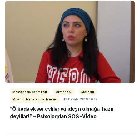
Məktəbəqədər təhsil
Orta təhsil
Maraqlı
Müəllimlər və elm adamları
12 Dekabr 2019, 10:42
“Ölkədə əksər evlilər valideyn olmağa hazır
deyillər!” – Psixoloqdan SOS -Vİdeo