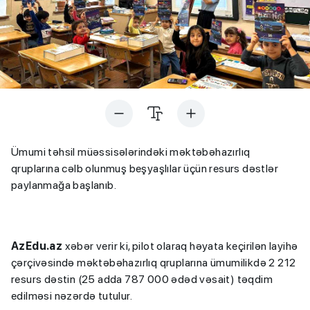
Ümumi təhsil müəssisələrindəki məktəbəhazırlıq
qruplarına cəlb olunmuş beşyaşlılar üçün resurs dəstlər
paylanmağa başlanıb.
AzEdu.az
xəbər verir ki, pilot olaraq həyata keçirilən layihə
çərçivəsində məktəbəhazırlıq qruplarına ümumilikdə 2 212
resurs dəstin (25 adda 787 000 ədəd vəsait) təqdim
edilməsi nəzərdə tutulur.