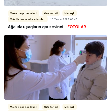
Məktəbəqədər təhsil
Orta təhsil
Maraqlı
Müəllimlər və elm adamları
15 Yanvar 2024, 08:47
Ağalıda uşaqların qar sevinci –
FOTOLAR
Məktəbəqədər təhsil
Orta təhsil
Maraqlı