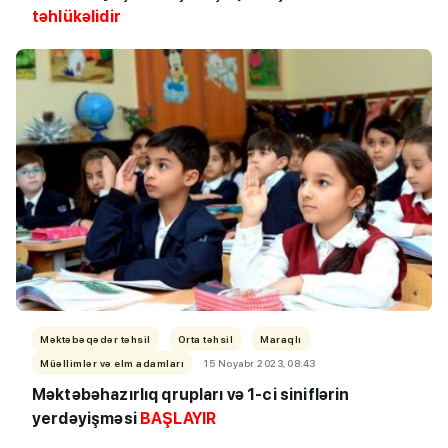
təhlükəlidir
Məktəbəqədər təhsil
Orta təhsil
Maraqlı
Müəllimlər və elm adamları
15 Noyabr 2023, 08:43
Məktəbəhazırlıq qrupları və 1-ci siniflərin
yerdəyişməsi
BAŞLAYIR