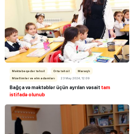
Məktəbəqədər təhsil
Orta təhsil
Maraqlı
Müəllimlər və elm adamları
23 May 2024, 12:09
Bağça və məktəblər üçün ayrılan vəsait
tam
istifadə olunub