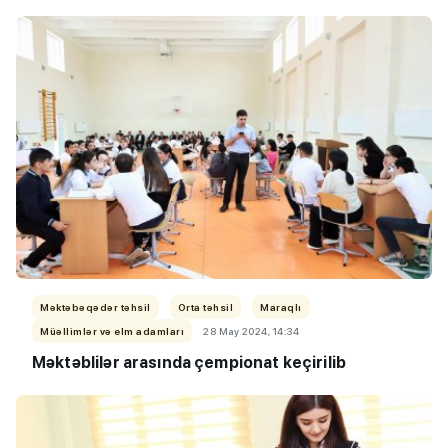
Məktəbəqədər təhsil
Orta təhsil
Maraqlı
Müəllimlər və elm adamları
28 May 2024, 14:34
Məktəblilər arasında çempionat keçirilib