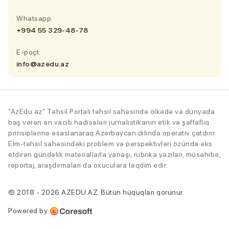
Whatsapp:
+994 55 329-48-78
E-poçt:
info@azedu.az
“AzEdu.az” Təhsil Portalı təhsil sahəsində ölkədə və dünyada
baş verən ən vacib hadisələri jurnalistikanın etik və şəffaflıq
prinsiplərinə əsaslanaraq Azərbaycan dilində operativ çatdırır.
Elm-təhsil sahəsindəki problem və perspektivləri özündə əks
etdirən gündəlik materiallarla yanaşı, rubrika yazıları, müsahibə,
reportaj, araşdırmaları da oxuculara təqdim edir.
© 2018 - 2026 AZEDU.AZ. Bütün hüquqları qorunur.
Powered by