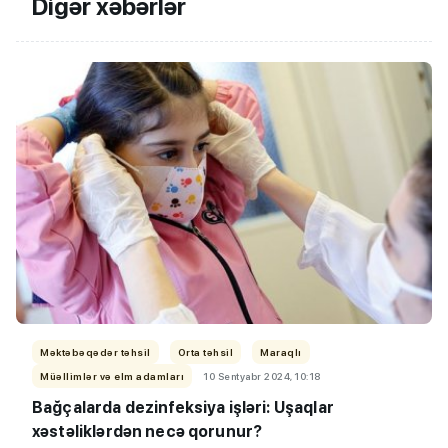
Digər xəbərlər
Məktəbəqədər təhsil
Orta təhsil
Maraqlı
Müəllimlər və elm adamları
10 Sentyabr 2024, 10:18
Bağçalarda dezinfeksiya işləri: Uşaqlar
xəstəliklərdən necə qorunur?