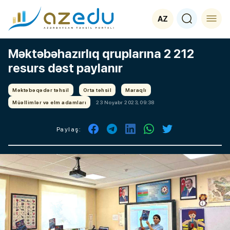
AZ
Məktəbəhazırlıq qruplarına 2 212
resurs dəst paylanır
Məktəbəqədər təhsil
Orta təhsil
Maraqlı
Müəllimlər və elm adamları
23 Noyabr 2023, 09:38
Paylaş: