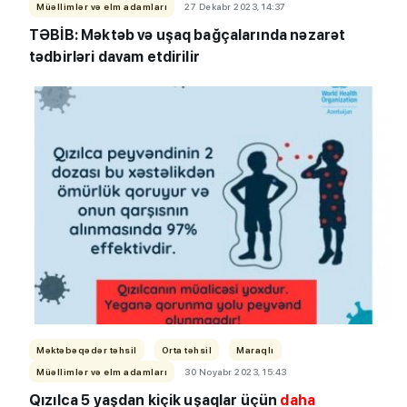
Müəllimlər və elm adamları
27 Dekabr 2023, 14:37
TƏBİB: Məktəb və uşaq bağçalarında nəzarət
tədbirləri davam etdirilir
Məktəbəqədər təhsil
Orta təhsil
Maraqlı
Müəllimlər və elm adamları
30 Noyabr 2023, 15:43
Qızılca 5 yaşdan kiçik uşaqlar üçün
daha