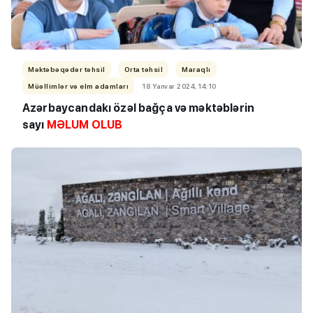
Məktəbəqədər təhsil
Orta təhsil
Maraqlı
Müəllimlər və elm adamları
18 Yanvar 2024, 14:10
Azərbaycandakı özəl bağça və məktəblərin
sayı
MƏLUM OLUB