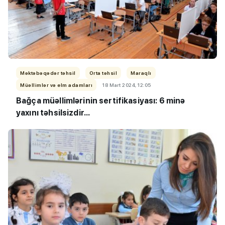
Məktəbəqədər təhsil
Orta təhsil
Maraqlı
Müəllimlər və elm adamları
18 Mart 2024, 12:05
Bağça müəllimlərinin sertifikasiyası: 6 minə
yaxını təhsilsizdir...