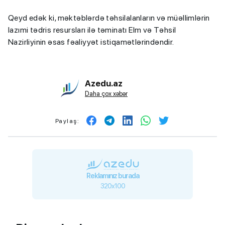
Qeyd edək ki, məktəblərdə təhsilalanların və müəllimlərin
lazımi tədris resursları ilə təminatı Elm və Təhsil
Nazirliyinin əsas fəaliyyət istiqamətlərindəndir.
Azedu.az
Daha çox xəbər
Paylaş:
Reklamınız burada
320x100