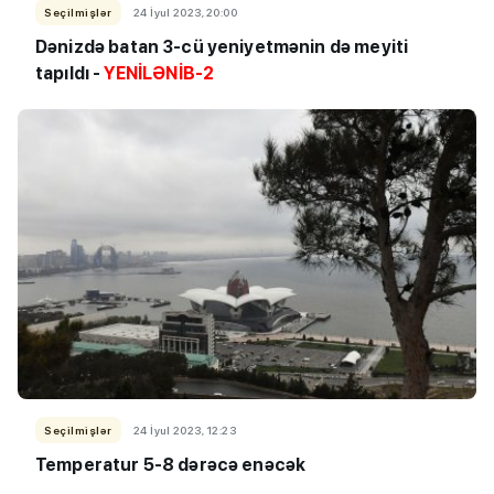
Seçilmişlər
24 İyul 2023, 20:00
Dənizdə batan 3-cü yeniyetmənin də meyiti
tapıldı
-
YENİLƏNİB-2
Seçilmişlər
24 İyul 2023, 12:23
Temperatur 5-8 dərəcə enəcək