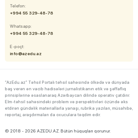
Telefon:
+994 55 329-48-78
Whatsapp:
+994 55 329-48-78
E-poçt:
info@azedu.az
“AzEdu.az” Təhsil Portalı təhsil sahəsində ölkədə və dünyada
baş verən ən vacib hadisələri jurnalistikanın etik və şəffaflıq
prinsiplərinə əsaslanaraq Azərbaycan dilində operativ çatdırır.
Elm-təhsil sahəsindəki problem və perspektivləri özündə əks
etdirən gündəlik materiallarla yanaşı, rubrika yazıları, müsahibə,
reportaj, araşdırmaları da oxuculara təqdim edir.
© 2018 - 2026 AZEDU.AZ. Bütün hüquqları qorunur.