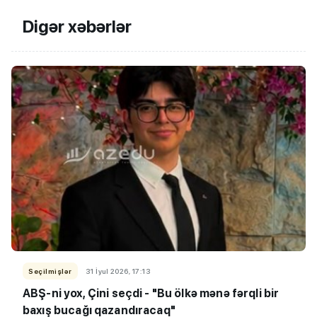
Digər xəbərlər
Seçilmişlər
31 İyul 2026, 17:13
ABŞ-ni yox, Çini seçdi - "Bu ölkə mənə fərqli bir
baxış bucağı qazandıracaq"