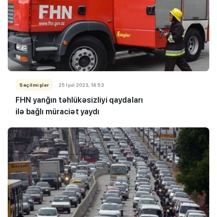
Seçilmişlər
25 İyul 2023, 14:53
FHN yanğın təhlükəsizliyi qaydaları
ilə bağlı müraciət yaydı