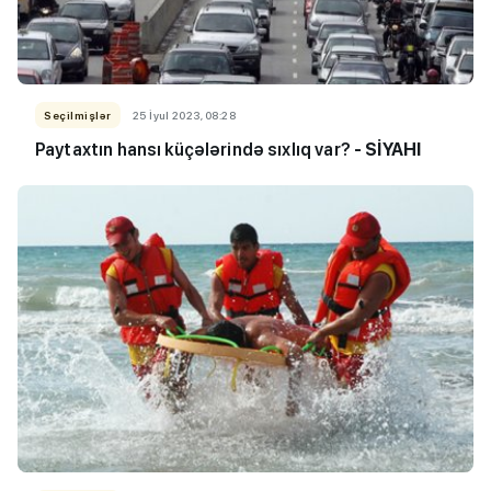
Seçilmişlər
25 İyul 2023, 08:28
Paytaxtın hansı küçələrində sıxlıq var?
- SİYAHI