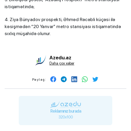
istiqamətində;
4. Ziya Bünyadov prospekti, Əhməd Rəcəbli küçəsi ilə
kəsişmədən “20 Yanvar” metro stansiyası istiqamətində
sıxlıq müşahidə olunur.
Azedu.az
Daha çox xəbər
Paylaş:
Reklamınız burada
320x100