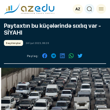
AZ
Paytaxtın bu küçələrində sıxlıq var -
SİYAHI
Seçilmişlər
24 İyul 2023, 08:26
Paylaş: