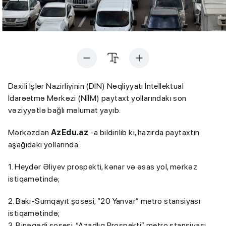
Daxili İşlər Nazirliyinin (DİN) Nəqliyyatı İntellektual
İdarəetmə Mərkəzi (NİİM) paytaxt yollarındakı son
vəziyyətlə bağlı məlumat yayıb.
Mərkəzdən
AzEdu.az
-a bildirilib ki, hazırda paytaxtın
aşağıdakı yollarında:
1. Heydər Əliyev prospekti, kənar və əsas yol, mərkəz
istiqamətində;
2. Bakı-Sumqayıt şosesi, “20 Yanvar” metro stansiyası
istiqamətində;
3. Binəqədi şosesi, “Azadlıq Prospekti” metro stansiyası