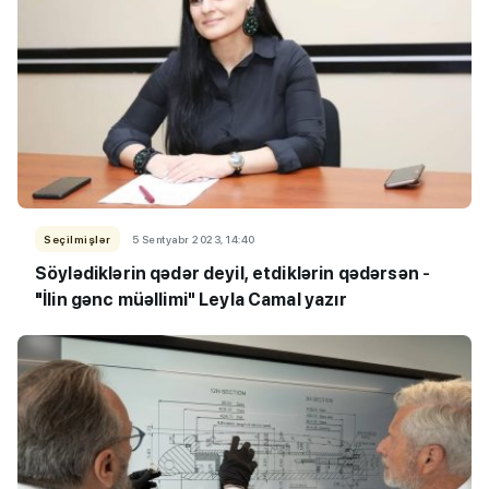
Seçilmişlər
5 Sentyabr 2023, 14:40
Söylədiklərin qədər deyil, etdiklərin qədərsən
-
"İlin gənc müəllimi
"
Leyla Camal yazır