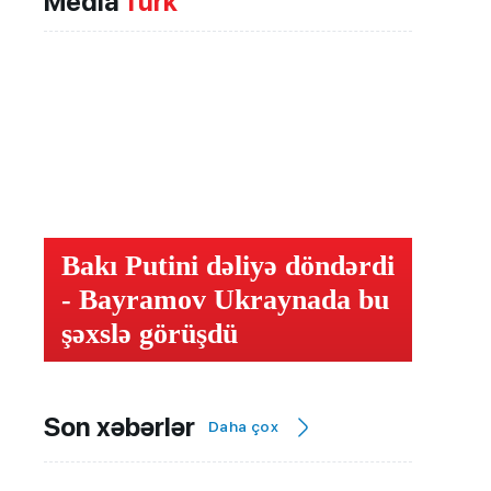
Media
Türk
Bakı Putini dəliyə döndərdi
- Bayramov Ukraynada bu
şəxslə görüşdü
Son xəbərlər
Daha çox