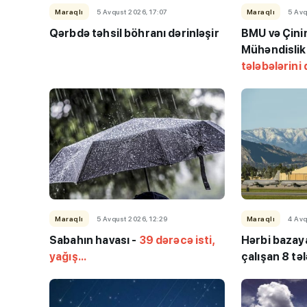
Maraqlı
5 Avqust 2026, 17:07
Maraqlı
5 Avq
Qərbdə təhsil böhranı dərinləşir
BMU və Çinin
Mühəndislik
tələbələrini 
“Həftənin təhsil icmal
lisey seçimi, bağçala
imtahanları...
Maraqlı
5 Avqust 2026, 12:29
Maraqlı
4 Avq
Sabahın havası -
39 dərəcə isti,
Hərbi bazay
yağış...
çalışan 8 təl