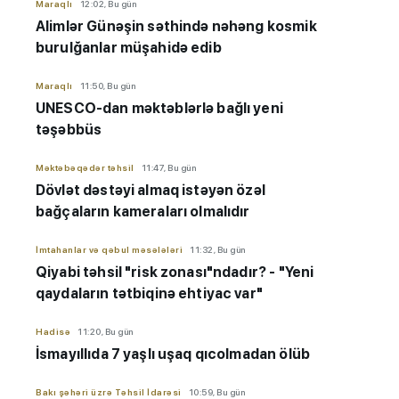
Maraqlı
12:02, Bu gün
Alimlər Günəşin səthində nəhəng kosmik
burulğanlar müşahidə edib
Maraqlı
11:50, Bu gün
UNESCO-dan məktəblərlə bağlı yeni
təşəbbüs
Məktəbəqədər təhsil
11:47, Bu gün
Dövlət dəstəyi almaq istəyən özəl
bağçaların kameraları olmalıdır
İmtahanlar və qəbul məsələləri
11:32, Bu gün
Qiyabi təhsil "risk zonası"ndadır? - "Yeni
qaydaların tətbiqinə ehtiyac var"
Hadisə
11:20, Bu gün
İsmayıllıda 7 yaşlı uşaq qıcolmadan ölüb
Bakı şəhəri üzrə Təhsil İdarəsi
10:59, Bu gün