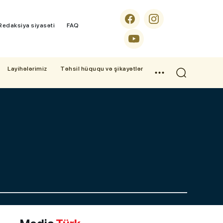
Redaksiya siyasəti
FAQ
Layihələrimiz
Təhsil hüququ və şikayətlər