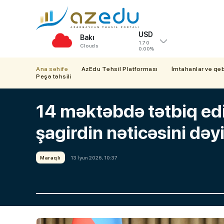
USD
Bakı
1.70
Clouds
0.00%
Ana səhifə
AzEdu Təhsil Platforması
İmtahanlar və qə
Peşə təhsili
14 məktəbdə tətbiq edi
şagirdin nəticəsini dəyi
Maraqlı
13 İyun 2026, 10:37