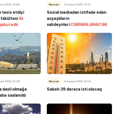
ust 2026, 15:46
Maraqlı
5 Avqust 2026, 13:15
 təsis etdiyi
Sosial mediadan istifadə edən
 fakültəsi
ilk
azyaşlıların
qəbul edir
valideynləri
CƏRİMƏLƏNƏCƏK
ı”- MİQ,
"Həftənin təhsil icmalı": Qəbul
r və qəbul
marafonu başa çatdı,
müəllimlərin nəticələri dəyişdi..
ust 2026, 22:58
Maraqlı
4 Avqust 2026, 12:24
a daxil olmağa
Sabah 39 dərəcə isti olacaq
əbə saxlanılıb