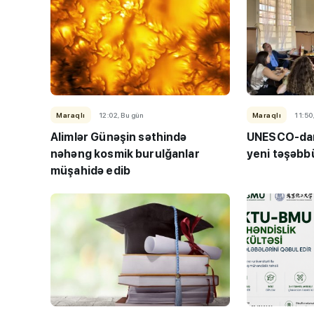
Maraqlı
12:02, Bu gün
Maraqlı
11:50
Alimlər Günəşin səthində
UNESCO-dan 
nəhəng kosmik burulğanlar
yeni təşəbb
müşahidə edib