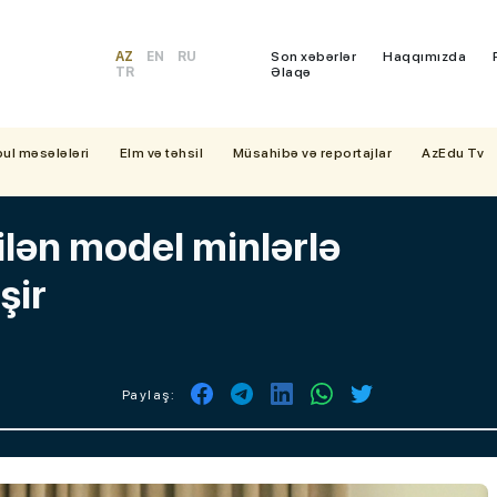
AZ
EN
RU
Son xəbərlər
Haqqımızda
TR
Əlaqə
bul məsələləri
Elm və təhsil
Müsahibə və reportajlar
AzEdu Tv
lən model minlərlə
şir
Paylaş: