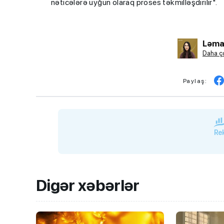
nəticələrə uyğun olaraq proses təkmilləşdirilir".
Ləma
Daha ço
Paylaş:
Rek
Digər xəbərlər