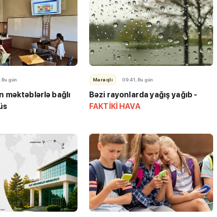
, Bu gün
Maraqlı
09:41, Bu gün
məktəblərlə bağlı
Bəzi rayonlarda yağış yağıb -
üs
FAKTİKİ HAVA