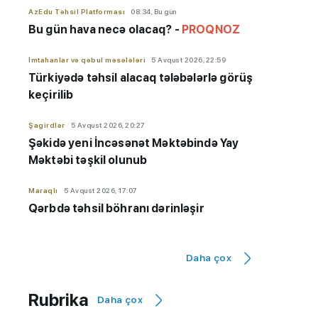
AzEdu Təhsil Platforması
08:34, Bu gün
Bu gün hava necə olacaq? -
PROQNOZ
İmtahanlar və qəbul məsələləri
5 Avqust 2026, 22:59
Türkiyədə təhsil alacaq tələbələrlə görüş
keçirilib
Şagirdlər
5 Avqust 2026, 20:27
Şəkidə yeni İncəsənət Məktəbində Yay
Məktəbi təşkil olunub
Maraqlı
5 Avqust 2026, 17:07
Qərbdə təhsil böhranı dərinləşir
Orta təhsil
5 Avqust 2026, 16:18
Riyaziyyat fənnindən nəticəsi yüksək
Daha çox
olan məktəblər - 9-cu sinif üzrə SİYAHI
Rubrika
Daha çox
Müəllimlər və elm adamları
5 Avqust 2026, 16:04