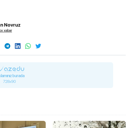
n Novruz
x xəbər
lamınız burada
728x90