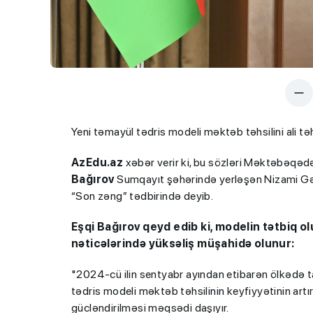
Yeni təmayül tədris modeli məktəb təhsilini ali təh
AzEdu.az
xəbər verir ki, bu sözləri Məktəbəqəd
Bağırov
Sumqayıt şəhərində yerləşən Nizami Gənc
“Son zəng” tədbirində deyib.
Eşqi Bağırov qeyd edib ki, modelin tətbiq 
nəticələrində yüksəliş müşahidə olunur:
"2024-cü ilin sentyabr ayından etibarən ölkədə t
tədris modeli məktəb təhsilinin keyfiyyətinin artırı
gücləndirilməsi məqsədi daşıyır.