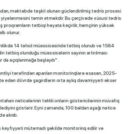
dan, məktəbdə təşkil olunan gücləndirilmiş tədris prosesi
ara yiyələnməsini təmin etməkdir. Bu çərçivədə xüsusi tədris
miş proqramların tətbiqi həyata keçirilir, həmçinin yüksək
lb olunur.
umilikdə 14 təhsil müəssisəsində tətbiq olunub və 1584
lin tətbiq olunduğu müəssisələrin sayının artırılması
lar da açıqlanmağa başlayıb".
liyi tərəfindən aparılan monitorinqlərə əsasən, 2025-
atə edən dövrdə şagirdlərin orta aylıq davamiyyəti əksər
mtahan nəticələrinin təhlili onların göstəricilərinin müvafiq
ədiyini göstərir. Eyni zamanda, 100 baldan aşağı nəticə
ə alınıb.
 keyfiyyəti mütəmadi şəkildə monitorinq edilir və