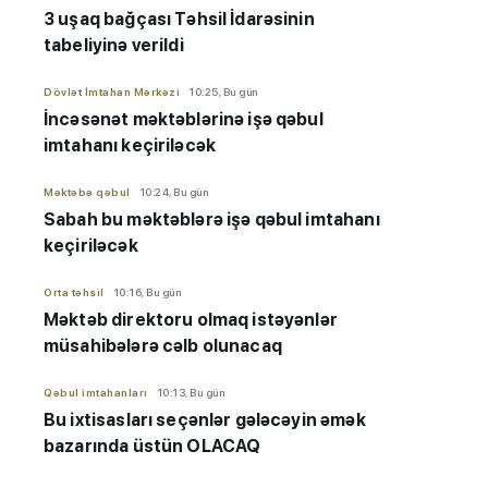
3 uşaq bağçası Təhsil İdarəsinin
tabeliyinə verildi
Dövlət İmtahan Mərkəzi
10:25, Bu gün
İncəsənət məktəblərinə işə qəbul
imtahanı keçiriləcək
Məktəbə qəbul
10:24, Bu gün
Sabah bu məktəblərə işə qəbul imtahanı
keçiriləcək
Orta təhsil
10:16, Bu gün
Məktəb direktoru olmaq istəyənlər
müsahibələrə cəlb olunacaq
Qəbul imtahanları
10:13, Bu gün
Bu ixtisasları seçənlər gələcəyin əmək
bazarında üstün OLACAQ