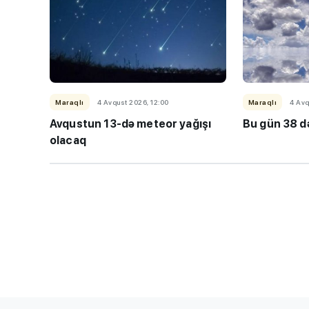
Maraqlı
4 Avqust 2026, 12:00
Maraqlı
4 Avq
Avqustun 13-də meteor yağışı
Bu gün 38 də
olacaq
DİM-dən abituri
VACİB XƏBƏR
- 
tarixdə açıqlana