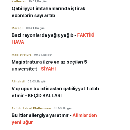
Kolleclər
10:01, Bu gün
Qabiliyyət imtahanlarında iştirak
edənlərin sayı artıb
Maraqlı
09:41, Bu gün
Bəzi rayonlarda yağış yağıb -
FAKTİKİ
HAVA
Magistratura
09:21, Bu gün
Magistratura üzrə ən az seçilən 5
universitet -
SİYAHI
Ali təhsil
09:03, Bu gün
V qrupun bu ixtisasları qabiliyyət Tələb
etmir - KEÇİD BALLARI
AzEdu Təhsil Platforması
08:56, Bu gün
Bu itlər allergiya yaratmır -
Alimlərdən
yeni uğur