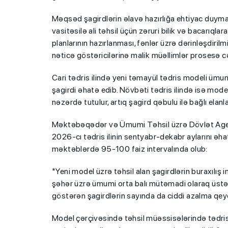
Məqsəd şagirdlərin əlavə hazırlığa ehtiyac duyma
vasitəsilə ali təhsil üçün zəruri bilik və bacarıql
planlarının hazırlanması, fənlər üzrə dərinləşdiril
nəticə göstəricilərinə malik müəllimlər prosesə cə
Cari tədris ilində yeni təmayül tədris modeli üm
şagirdi əhatə edib. Növbəti tədris ilində isə mode
nəzərdə tutulur, artıq şagird qəbulu ilə bağlı elan
Məktəbəqədər və Ümumi Təhsil üzrə Dövlət Agent
2026-cı tədris ilinin sentyabr-dekabr aylarını əh
məktəblərdə 95-100 faiz intervalında olub:
"Yeni model üzrə təhsil alan şagirdlərin buraxılış i
şəhər üzrə ümumi orta balı mütəmadi olaraq üstəl
göstərən şagirdlərin sayında da ciddi azalma qeyd
Model çərçivəsində təhsil müəssisələrində tədris