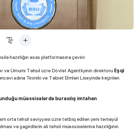
silə hazırlığın əsas platformasına çevirir.
ər və Ümumi Təhsil üzrə Dövlət Agentliyinin direktoru
Eşqi
əvi adına Texniki və Təbiət Elmləri Liseyində keçirilən
olunduğu müəssisələrdə buraxılış imtahan
am orta təhsil səviyyəsi üzrə tətbiq edilən yeni təmayül
lması və şagirdlərin ali təhsil müəssisələrinə hazırlığının