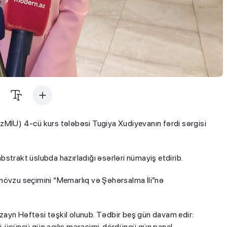
zMİU) 4-cü kurs tələbəsi Tugiya Xudiyevanın fərdi sərgisi
bstrakt üslubda hazırladığı əsərləri nümayiş etdirib.
də mövzu seçimini “Memarlıq və Şəhərsalma İli”nə
Dizayn Həftəsi təşkil olunub. Tədbir beş gün davam edir:
ünü, üçüncü gün açılış mərasimi, dördüncü gün panel