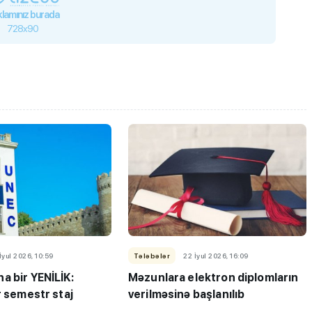
lamınız burada
728x90
İyul 2026, 10:59
Tələbələr
22 İyul 2026, 16:09
a bir YENİLİK:
Məzunlara elektron diplomların
r semestr staj
verilməsinə başlanılıb