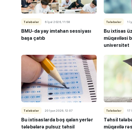
Tələbələr
6 İyul 2026, 11:58
Tələbələr
1 İ
BMU-da yay imtahan sessiyası
Bu ixtisas ü
başa çatıb
müqaviləsi 
universitet
“Həftənin təhsil icmal
lisey seçimi, bağçala
imtahanları...
Tələbələr
20 İyun 2026, 12:07
Tələbələr
17 
Bu ixtisaslarda boş qalan yerlər
Təhsil tələb
tələbələrə pulsuz təhsil
müqavilə rəs