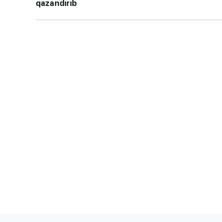
qazandırıb
TİF “Maarifçi” tə
məzunlarla görüş