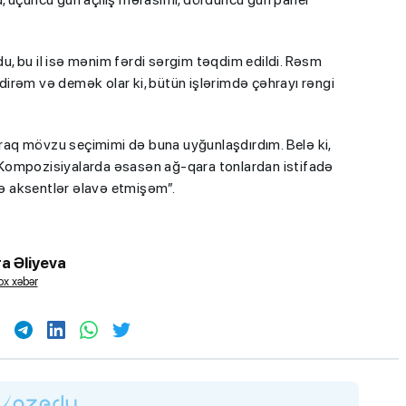
şdu, bu il isə mənim fərdi sərgim təqdim edildi. Rəsm
irəm və demək olar ki, bütün işlərimdə çəhrayı rəngi
laraq mövzu seçimimi də buna uyğunlaşdırdım. Belə ki,
Kompozisiyalarda əsasən ağ-qara tonlardan istifadə
lə aksentlər əlavə etmişəm”.
a Əliyeva
x xəbər