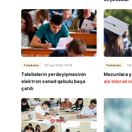
Tələbələr
20 İyul 2026, 13:16
Tələbələr
18 
Tələbələrin yerdəyişməsinin
Məzunlara ş
elektron sənəd qəbulu başa
ala biləcəks
çatdı