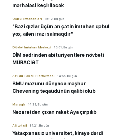
mərhələsi keçiriləcək
Qəbul imtahanları
15:12, Bu gün
"Bəzi qızlar üçün ən çətin imtahan qəbul
yox, ailəni razı salmaqdır"
Dövlət İmtahan Mərkəzi
15:01, Bu gün
DİM sədrindən abituriyent
​​​​​​​lərə
növbəti
MÜRACİƏT
AzEdu Təhsil Platforması
14:55, Bu gün
BMU məzunu dünyaca məşhur
Chevening təqaüdünün qalibi olub
Maraqlı
14:33, Bu gün
Nəzarətdən çıxan raket Aya çırpılıb
Ali təhsil
14:21, Bu gün
Yataqxanasız universitet, kirayə dərdi