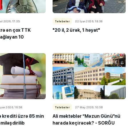
yul 2026, 17:35
Tələbələr
22 İyun 2026, 18:38
zrə ən çox TTK
"20 il, 2 ürək, 1 həyat"
bağlayan 10
ı”- MİQ,
"Həftənin təhsil icmalı": Qəbul
r və qəbul
marafonu başa çatdı,
müəllimlərin nəticələri dəyişdi..
İyun 2026, 16:58
Tələbələr
27 May 2026, 10:38
ə krediti üzrə 85 min
Ali məktəblər “Məzun Günü”nü
miləşdirilib
harada keçirəcək? - SORĞU