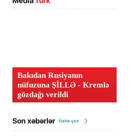
Media
Türk
Bakıdan Rusiyanın
nüfuzuna ŞİLLƏ - Kremlə
gözdağı verildi
Son xəbərlər
Daha çox