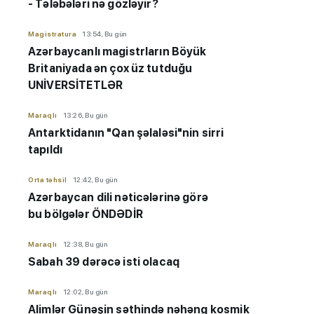
- Tələbələri nə gözləyir?
Magistratura
13:54, Bu gün
Azərbaycanlı magistrların Böyük
Britaniyada ən çox üz tutduğu
UNİVERSİTETLƏR
Maraqlı
13:26, Bu gün
Antarktidanın "Qan şəlaləsi"nin sirri
tapıldı
Orta təhsil
12:42, Bu gün
Azərbaycan dili nəticələrinə görə
bu bölgələr ÖNDƏDİR
Maraqlı
12:38, Bu gün
Sabah 39 dərəcə isti olacaq
Maraqlı
12:02, Bu gün
Alimlər Günəşin səthində nəhəng kosmik