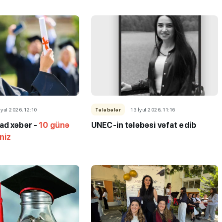
İyul 2026, 12:10
Tələbələr
13 İyul 2026, 11:16
ad xəbər -
10 günə
UNEC-in tələbəsi vəfat edib
iniz