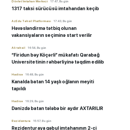
Dövlət İmtahan Mərkəzi
17:47, Bu gün
1317 taksi sürücüsü imtahandan keçib
AzEdu Təhsil Platforması
17:43, Bu gün
Həvəsləndirmə tətbiq olunan
vakansiyaların seçiminə start verilir
Ali təhsil
16:54, Bu gün
“Firidun bəy Köçərli” mükafatı Qarabağ
Universitetinin rəhbərliyinə təqdim edilib
Hadisə
16:48, Bu gün
Kanalda batan 14 yaşlı oğlanın meyiti
tapıldı
Hadisə
16:29, Bu gün
Dənizdə batan tələbə bir aydır AXTARILIR
Rezidentura
15:57, Bu gün
Rezidenturaya qəbul imtahanının 2-ci