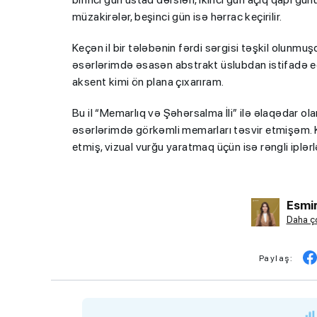
müzakirələr, beşinci gün isə hərrac keçirilir.
Keçən il bir tələbənin fərdi sərgisi təşkil olunmu
əsərlərimdə əsasən abstrakt üslubdan istifadə ed
aksent kimi ön plana çıxarıram.
Bu il “Memarlıq və Şəhərsalma İli” ilə əlaqədar o
əsərlərimdə görkəmli memarları təsvir etmişəm. 
etmiş, vizual vurğu yaratmaq üçün isə rəngli iplər
Esmir
Daha ço
Paylaş: