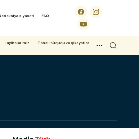
Redaksiya siyasəti
FAQ
Layihələrimiz
Təhsil hüququ və şikayətlər