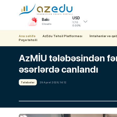
USD
Bakı
1.70
Clouds
0.00%
Ana səhifə
AzEdu Təhsil Platforması
İmtahanlar və qə
Peşə təhsili
AzMİU tələbəsindən fər
əsərlərdə canlandı
Tələbələr
29 Aprel 2026, 14:12