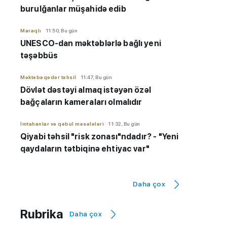
burulğanlar müşahidə edib
Maraqlı
11:50, Bu gün
UNESCO-dan məktəblərlə bağlı yeni
təşəbbüs
Məktəbəqədər təhsil
11:47, Bu gün
Dövlət dəstəyi almaq istəyən özəl
bağçaların kameraları olmalıdır
İmtahanlar və qəbul məsələləri
11:32, Bu gün
Qiyabi təhsil "risk zonası"ndadır? - "Yeni
qaydaların tətbiqinə ehtiyac var"
Hadisə
11:20, Bu gün
İsmayıllıda 7 yaşlı uşaq qıcolmadan ölüb
Daha çox
Bakı şəhəri üzrə Təhsil İdarəsi
10:59, Bu gün
Rubrika
Daha çox
3 uşaq bağçası Təhsil İdarəsinin