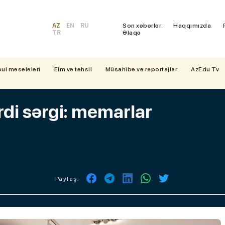
AZ
EN
RU
Son xəbərlər
Haqqımızda
TR
Əlaqə
bul məsələləri
Elm və təhsil
Müsahibə və reportajlar
AzEdu Tv
di sərgi: memarlar
Paylaş: