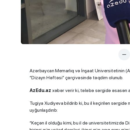
Azərbaycan Memarlıq və İnşaat Universitetinin (A
“Dizayn Həftəsi” çərçivəsində təqdim olunub.
AzEdu.az
xəbər verir ki, tələbə sərgidə əsasən a
Tugiya Xudiyeva bildirib ki, bu il keçirilən sərgi
uyğunlaşdırıb:
“Keçən il olduğu kimi, bu il də universitetimizdə 
birinci gün ustad dərsləri, ikinci gün açıq qapı g