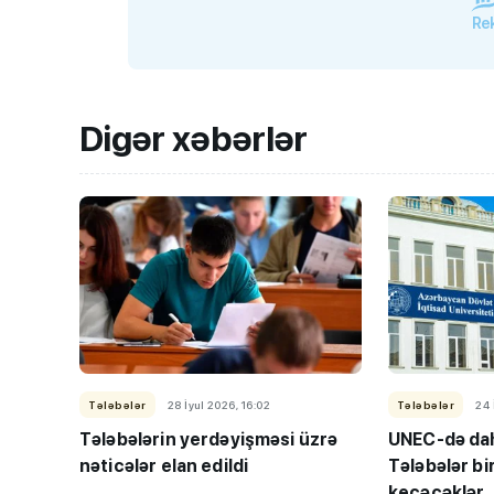
Rek
Digər xəbərlər
Tələbələr
28 İyul 2026, 16:02
Tələbələr
24 
Tələbələrin yerdəyişməsi üzrə
UNEC-də dah
nəticələr elan edildi
Tələbələr bi
keçəcəklər