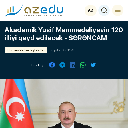
AZ
Akademik Yusif Məmmədəliyevin 120
illiyi qeyd ediləcək - SƏRƏNCAM
Elmi institut və təşkilatlar
5 İyul 2025, 14:48
Paylaş: