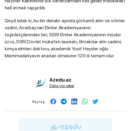
Nazirlər Kabinetinə isə Sərəncamdan irəli gələn məsələləri
həll etmək tapşırılıb.
Qeyd edək ki, bu ilin dekabr ayında görkəmli alim və ictimai
xadim, Azərbaycan Elmlər Akademiyasının
təşkilatçılarından biri, SSRİ Elmlər Akademiyasının müxbir
üzvü, SSRİ Dövlət mükafatı laureatı, Əməkdar elm xadimi,
kimya elmləri doktoru, akademik Yusif Heydər oğlu
Məmmədəliyevin anadan olmasının 120 ili tamam olur.
Azedu.az
Daha çox xəbər
Paylaş: