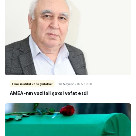
Elmi institut və təşkilatlar
13 Noyabr 2025, 10:35
AMEA-nın vəzifəli şəxsi vəfat etdi