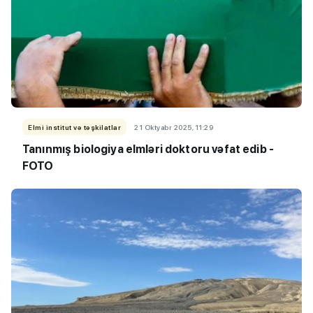
Elmi institut və təşkilatlar
21 Oktyabr 2025, 11:29
Tanınmış biologiya elmləri doktoru vəfat edib -
FOTO