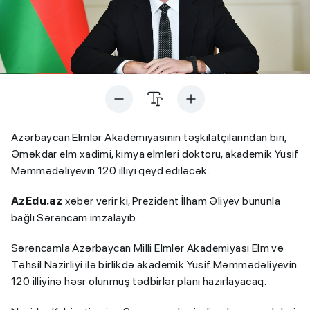
Azərbaycan Elmlər Akademiyasının təşkilatçılarından biri,
Əməkdar elm xadimi, kimya elmləri doktoru, akademik Yusif
Məmmədəliyevin 120 illiyi qeyd ediləcək.
AzEdu.az
xəbər verir ki, Prezident İlham Əliyev bununla
bağlı Sərəncam imzalayıb.
Sərəncamla Azərbaycan Milli Elmlər Akademiyası Elm və
Təhsil Nazirliyi ilə birlikdə akademik Yusif Məmmədəliyevin
120 illiyinə həsr olunmuş tədbirlər planı hazırlayacaq.