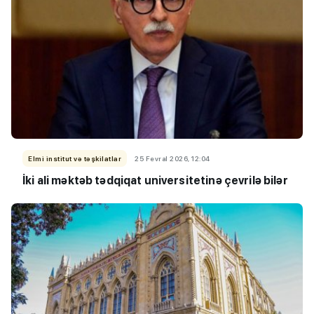
Elmi institut və təşkilatlar
25 Fevral 2026, 12:04
İki ali məktəb tədqiqat universitetinə çevrilə bilər