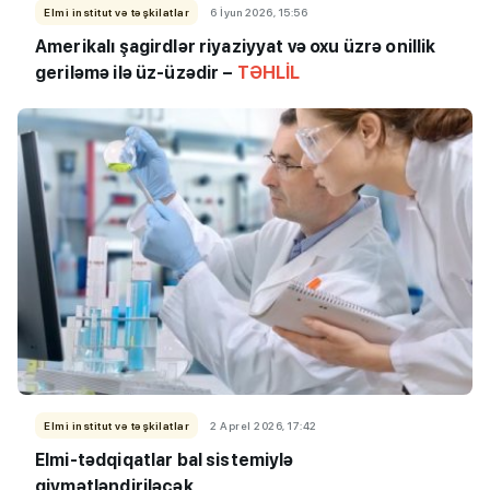
Elmi institut və təşkilatlar
6 İyun 2026, 15:56
Amerikalı şagirdlər riyaziyyat və oxu üzrə onillik
geriləmə ilə üz-üzədir –
TƏHLİL
Elmi institut və təşkilatlar
2 Aprel 2026, 17:42
Elmi-tədqiqatlar bal sistemiylə
qiymətləndiriləcək