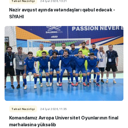
Təhsil Nazirliyi
24 İyul 2026, 13:21
Nazir avqust ayında vətəndaşları qəbul edəcək -
SİYAHI
Təhsil Nazirliyi
24 İyul 2026, 11:35
Komandamız Avropa Universitet Oyunlarının final
mərhələsinə yüksəlib