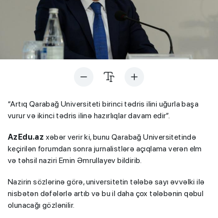
“Artıq Qarabağ Universiteti birinci tədris ilini uğurla başa
vurur və ikinci tədris ilinə hazırlıqlar davam edir”.
AzEdu.az
xəbər verir ki, bunu Qarabağ Universitetində
keçirilən forumdan sonra jurnalistlərə açıqlama verən elm
və təhsil naziri Emin Əmrullayev bildirib.
Nazirin sözlərinə görə, universitetin tələbə sayı əvvəlki ilə
nisbətən dəfələrlə artıb və bu il daha çox tələbənin qəbul
olunacağı gözlənilir.