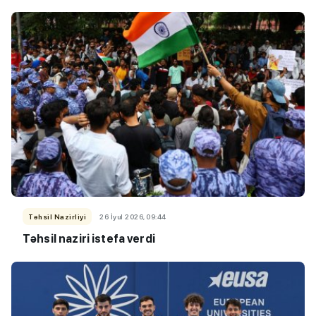
Təhsil Nazirliyi
26 İyul 2026, 09:44
Təhsil naziri istefa verdi