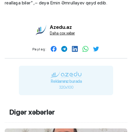
reallaşa bilər” ,– deyə Emin Əmrullayev qeyd edib.
Azedu.az
Daha çox xəbər
Paylaş:
Reklamınız burada
320x100
Digər xəbərlər