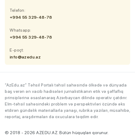
Telefon:
+994 55 329-48-78
Whatsapp:
+994 55 329-48-78
E-poçt:
info@azedu.az
“AzEdu.az” Təhsil Portalı təhsil sahəsində ölkədə və dünyada
baş verən ən vacib hadisələri jurnalistikanın etik və şəffaflıq
prinsiplərinə əsaslanaraq Azərbaycan dilində operativ çatdırır.
Elm-təhsil sahəsindəki problem və perspektivləri özündə əks
etdirən gündəlik materiallarla yanaşı, rubrika yazıları, müsahibə,
reportaj, araşdırmaları da oxuculara təqdim edir.
© 2018 - 2026 AZEDU.AZ. Bütün hüquqları qorunur.