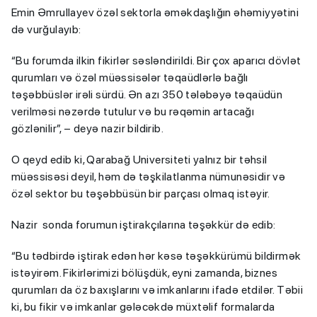
Emin Əmrullayev özəl sektorla əməkdaşlığın əhəmiyyətini
də vurğulayıb:
“Bu forumda ilkin fikirlər səsləndirildi. Bir çox aparıcı dövlət
qurumları və özəl müəssisələr təqaüdlərlə bağlı
təşəbbüslər irəli sürdü. Ən azı 350 tələbəyə təqaüdün
verilməsi nəzərdə tutulur və bu rəqəmin artacağı
gözlənilir”, – deyə nazir bildirib.
O qeyd edib ki, Qarabağ Universiteti yalnız bir təhsil
müəssisəsi deyil, həm də təşkilatlanma nümunəsidir və
özəl sektor bu təşəbbüsün bir parçası olmaq istəyir.
Nazir sonda forumun iştirakçılarına təşəkkür də edib:
“Bu tədbirdə iştirak edən hər kəsə təşəkkürümü bildirmək
istəyirəm. Fikirlərimizi bölüşdük, eyni zamanda, biznes
qurumları da öz baxışlarını və imkanlarını ifadə etdilər. Təbii
ki, bu fikir və imkanlar gələcəkdə müxtəlif formalarda