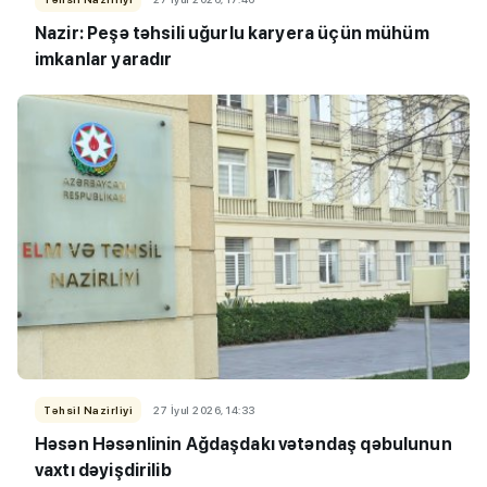
Nazir: Peşə təhsili uğurlu karyera üçün mühüm
imkanlar yaradır
Təhsil Nazirliyi
27 İyul 2026, 14:33
Həsən Həsənlinin Ağdaşdakı vətəndaş qəbulunun
vaxtı dəyişdirilib