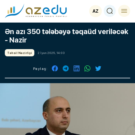
AZ
Ən azı 350 tələbəyə təqaüd veriləcək
- Nazir
Təhsil Nazirliyi
2 İyun 2025, 14:03
Paylaş: