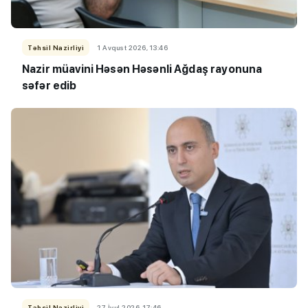
Təhsil Nazirliyi
1 Avqust 2026, 13:46
Nazir müavini Həsən Həsənli Ağdaş rayonuna
səfər edib
Təhsil Nazirliyi
27 İyul 2026, 17:46