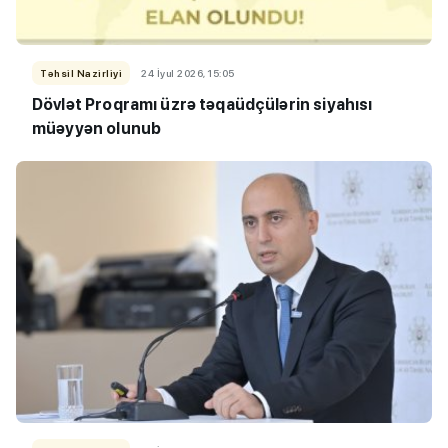
Təhsil Nazirliyi
24 İyul 2026, 15:05
Dövlət Proqramı üzrə təqaüdçülərin siyahısı
müəyyən olunub