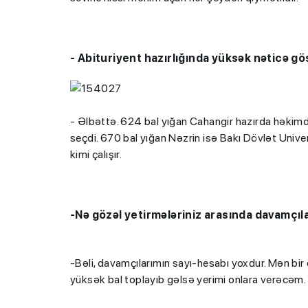
- Abituriyent hazırlığında yüksək nəticə g
- Əlbəttə. 624 bal yığan Cahangir hazırda həkimd
seçdi. 670 bal yığan Nəzrin isə Bakı Dövlət Univer
kimi çalışır.
-Nə gözəl yetirmələriniz arasında davamçılar
-Bəli, davamçılarımın sayı-hesabı yoxdur. Mən bir
yüksək bal toplayıb gəlsə yerimi onlara verəcəm. H