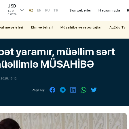
USD
AZ
EN
RU
TR
Son xəbərlər
Haqqımızda
R
1.70
0.02%
bul məsələləri
Elm və təhsil
Müsahibə və reportajlar
AzEdu Tv
ibət yaramır, müəllim sərt
 müəllimlə MÜSAHİBƏ
 2025, 16:12
Paylaş: