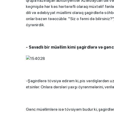
qrupa hazırlaşan abituriyentlər Azərbaycan dili və əd
keçmişdə hər kəs hərtərəfli olaraq müxtəlif fən
dili və ədəbiyyat müəllimi olaraq şagirdlərlə sö
onlar bəzən təəccüblə: "Siz o fənni də bilirsiniz?"
öyrənirdik.
BMU-İNHA ikili d
- Savadlı bir müəllim kimi şagirdlərə və gən
proqramına qəbul
keçirilib
-Şagirdlərə tövsiyə edirəm ki, pis vərdişlərdən u
etsinlər. Onlara dərsləri yaxşı öyrənmələrini, ver
Gənc müəllimlərə isə tövsiyəm budur ki, şagirdlə