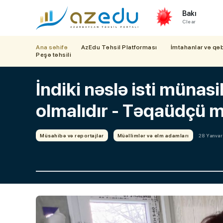
Bakı
Clear
Ana səhifə
AzEdu Təhsil Platforması
İmtahanlar və qə
Peşə təhsili
İndiki nəslə isti münas
olmalıdır - Təqaüdçü
Müsahibə və reportajlar
Müəllimlər və elm adamları
28 Yanvar