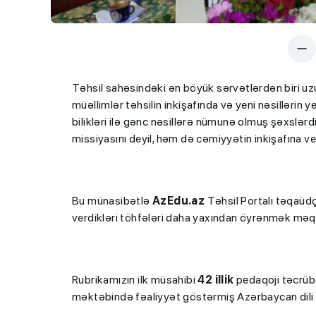
Təhsil sahəsindəki ən böyük sərvətlərdən biri uzu
müəllimlər təhsilin inkişafında və yeni nəsilləri
bilikləri ilə gənc nəsillərə nümunə olmuş şəxslərdi
missiyasını deyil, həm də cəmiyyətin inkişafına verd
Bu münasibətlə
AzEdu.az
Təhsil Portalı təqaüdç
verdikləri töhfələri daha yaxından öyrənmək məq
Rubrikamızın ilk müsahibi
42 illik
pedaqoji təcrüb
məktəbində fəaliyyət göstərmiş Azərbaycan dili