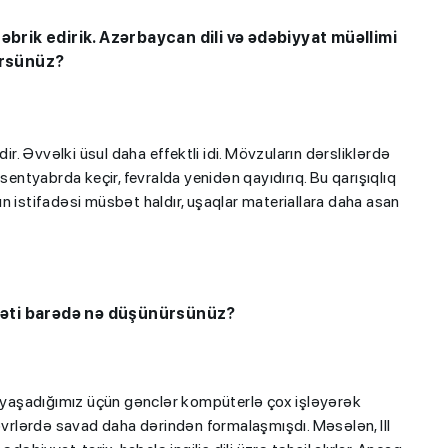
əbrik edirik. Azərbaycan dili və ədəbiyyat müəllimi
rürsünüz?
ir. Əvvəlki üsul daha effektli idi. Mövzuların dərsliklərdə
sentyabrda keçir, fevralda yenidən qayıdırıq. Bu qarışıqlıq
ı”- MİQ,
"Həftənin təhsil icmalı": Qəbul
arın istifadəsi müsbət haldır, uşaqlar materiallara daha asan
r və qəbul
marafonu başa çatdı,
müəllimlərin nəticələri dəyişdi..
sibəti barədə nə düşünürsünüz?
də yaşadığımız üçün gənclər kompüterlə çox işləyərək
dövrlərdə savad daha dərindən formalaşmışdı. Məsələn, III