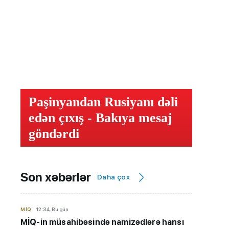
Paşinyandan Rusiyanı dəli
edən çıxış - Bakıya mesaj
göndərdi
Son xəbərlər
Daha çox
MİQ
12:34, Bu gün
MİQ-in müsahibəsində namizədlərə hansı