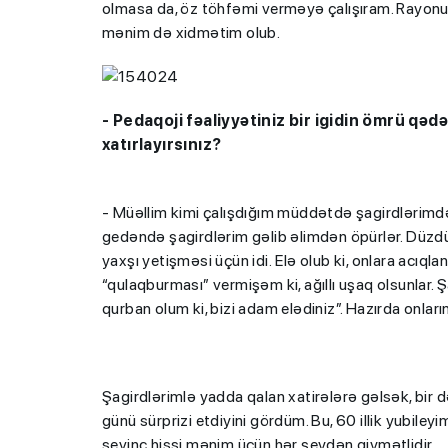
olmasa da, öz töhfəmi verməyə çalışıram. Rayonu
mənim də xidmətim olub.
- Pedaqoji fəaliyyətiniz bir igidin ömrü qəd
xatırlayırsınız?
- Müəllim kimi çalışdığım müddətdə şagirdlərim
gedəndə şagirdlərim gəlib əlimdən öpürlər. Düzdü
yaxşı yetişməsi üçün idi. Elə olub ki, onlara acı
“qulaqburması” vermişəm ki, ağıllı uşaq olsunlar. Şa
qurban olum ki, bizi adam elədiniz”. Hazırda onları
Şagirdlərimlə yadda qalan xatirələrə gəlsək, bir
günü sürprizi etdiyini gördüm. Bu, 60 illik yubiley
sevinc hissi mənim üçün hər şeydən qiymətlidir.