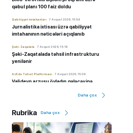
qəbul planı 100 faiz doldu
Qabiliyyət imtahanları
7 Avqust 2026, 15:54
Jurnalistika ixtisası üzrə qabiliyyət
imtahanının nəticələri açıqlanıb
Şəki-Zaqatala
7 Avqust 2026, 15:18
Şəki-Zaqatalada təhsil infrastrukturu
yenilənir
AzEdu Təhsil Platforması
7 Avqust 2026, 15:09
Valideyn arzusu övladın gələcəyinə
çevrilməməlidir - İxtisas seçimi ilə bağlı
Daha çox
VACİB çağırış
Maraqlı
7 Avqust 2026, 14:48
Rubrika
Daha çox
Alimlər süni intellektlə yeni viruslar
hazırlayıblar