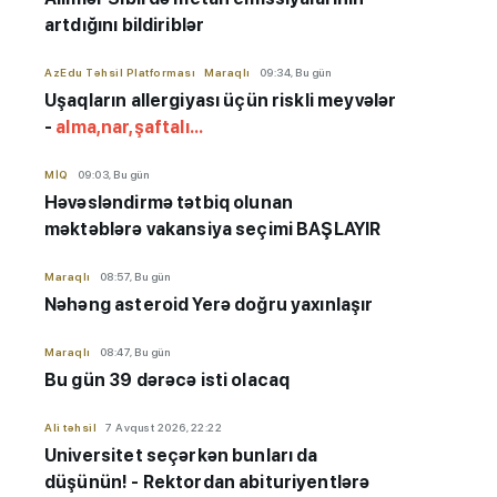
artdığını bildiriblər
AzEdu Təhsil Platforması
Maraqlı
09:34, Bu gün
Uşaqların allergiyası üçün riskli meyvələr
-
alma,nar,şaftalı...
MİQ
09:03, Bu gün
Həvəsləndirmə tətbiq olunan
məktəblərə vakansiya seçimi BAŞLAYIR
Maraqlı
08:57, Bu gün
Nəhəng asteroid Yerə doğru yaxınlaşır
Maraqlı
08:47, Bu gün
Bu gün 39 dərəcə isti olacaq
Ali təhsil
7 Avqust 2026, 22:22
Universitet seçərkən bunları da
düşünün! - Rektordan abituriyentlərə