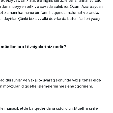
əbiyyat, tarix, habelə ingilis dili üzrə təhsil alırlar. Ancaq
lərdən müəyyən bilik və savada sahib idi. Özüm Azərbaycan
hbət zamanı hər hansı bir fənn haqqında məlumat verəndə,
,- deyirlər. Çünki biz əvvəlki dövrlərdə bütün fənləri yaxşı
iplom
MİQ balına görə Bakı üzrə
c müəllimlərə tövsiyələriniz nədir?
 imtahanları
birinci, respublika üzrə beşi
OLDU
zaq dursunlar və yaxşı oxuyaraq sonunda yaxşı təhsil əldə
ilən mövzuları diqqətlə işləmələrini məsləhət görürəm.
rlə münasibətdə bir qədər daha ciddi olun. Müəllim sinfə