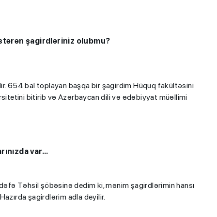
östərən şagirdləriniz olubmu?
ir. 654 bal toplayan başqa bir şagirdim Hüquq fakültəsini
sitetini bitirib və Azərbaycan dili və ədəbiyyat müəllimi
ınızda var...
 dəfə Təhsil şöbəsinə dedim ki, mənim şagirdlərimin hansı
azırda şagirdlərim adla deyilir.