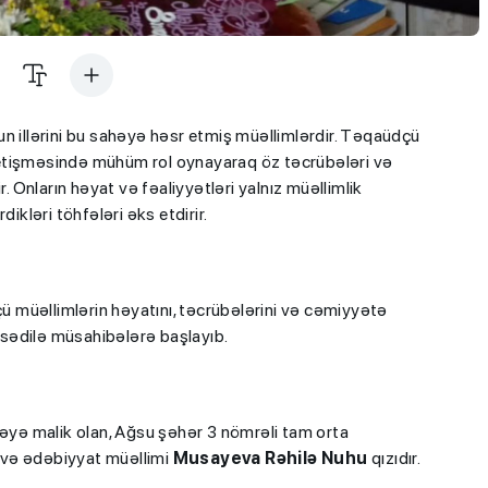
n illərini bu sahəyə həsr etmiş müəllimlərdir. Təqaüdçü
n yetişməsində mühüm rol oynayaraq öz təcrübələri və
r. Onların həyat və fəaliyyətləri yalnız müəllimlik
ikləri töhfələri əks etdirir.
ü müəllimlərin həyatını, təcrübələrini və cəmiyyətə
sədilə müsahibələrə başlayıb.
əyə malik olan, Ağsu şəhər 3 nömrəli tam orta
 və ədəbiyyat müəllimi
Musayeva
Rəhilə Nuhu
qızıdır.