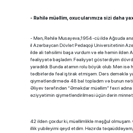
- Rəhilə müəllim, oxucularımıza sizi daha y
- Mən, Rəhilə Musayeva,1954-cü ildə Ağsuda ana
il Azərbaycan Dövlət Pedaqoji Universitetinin Azə
ildə ali təhsilimi başa vurdum və elə həmin ildə
fəaliyyətə başladım. Fəaliyyət göstərdiyim dövr
yaradıldı. Bunda atamın rolu böyük olub. Mən isə h
tədbirlərdə fəal iştirak etmişəm. Dərs deməklə ya
qiymətləndirmədə 48 bal topladım və bunun nəti
Əliyev tərəfindən “Əməkdar müəllim” fəxri adına
əziyyətimin qiymətləndirilməsi üçün dərin minnətd
42 ildən çoxdur ki, müəllimliklə məşğul olmuşam.
illik yubileyimi qeyd etdim. Hazırda təqaüddəyə