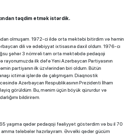
axından təqdim etmək istərdik.
dan olmuşam. 1972-ci ildə orta məktəbi bitirdim və həmin
rbaycan dili və ədəbiyyat ixtisasına daxil oldum. 1976-cı
n Ağsu şəhər 3 nömrəli tam orta məktəbdə pedaqoji
də rayonumuzda ilk dəfə Yeni Azərbaycan Partiyasının
əmin partiyanın ilk üzvlərindən biri oldum. Bütün
naşı ictimai işlərdə də çalışmışam. Diaqnostik
cəsində Azərbaycan Respublikasının Prezidenti İlham
 layiq görüldüm. Bu, mənim üçün böyük qürurdur və
arlığımı bildirirəm.
 65 yaşıma qədər pedaqoji fəaliyyət göstərdim və bu il 70
m, amma tələbələr hazırlayıram. Əvvəlki qədər gücüm