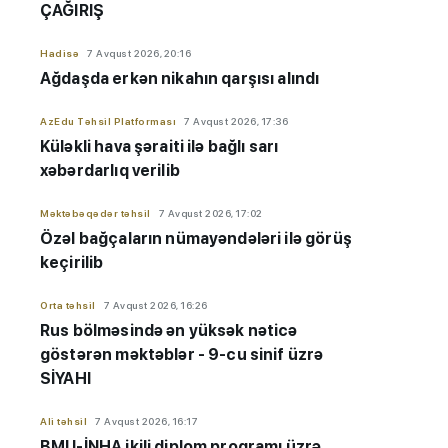
ÇAĞIRIŞ
Hadisə
7 Avqust 2026, 20:16
Ağdaşda erkən nikahın qarşısı alındı
AzEdu Təhsil Platforması
7 Avqust 2026, 17:36
Küləkli hava şəraiti ilə bağlı sarı
xəbərdarlıq verilib
Məktəbəqədər təhsil
7 Avqust 2026, 17:02
Özəl bağçaların nümayəndələri ilə görüş
keçirilib
Orta təhsil
7 Avqust 2026, 16:26
Rus bölməsində ən yüksək nəticə
göstərən məktəblər - 9-cu sinif üzrə
SİYAHI
Ali təhsil
7 Avqust 2026, 16:17
BMU-İNHA ikili diplom proqramı üzrə