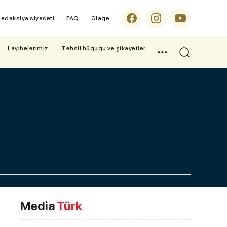
edaksiya siyasəti
FAQ
Əlaqə
Layihələrimiz
Təhsil hüququ və şikayətlər
Media
Türk