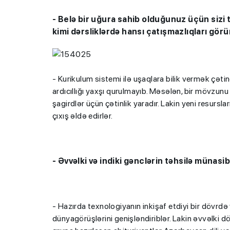
- Belə bir uğura sahib olduğunuz üçün sizi t
kimi dərsliklərdə hansı çatışmazlıqları gö
- Kurikulum sistemi ilə uşaqlara bilik vermək çətind
ardıcıllığı yaxşı qurulmayıb. Məsələn, bir mövzunu 
“Həftənin təhsil icmal
şagirdlər üçün çətinlik yaradır. Lakin yeni resursl
lisey seçimi, bağçala
çıxış əldə edirlər.
imtahanları...
- Əvvəlki və indiki gənclərin təhsilə müna
- Hazırda texnologiyanın inkişaf etdiyi bir dövr
dünyagörüşlərini genişləndiriblər. Lakin əvvəlki 