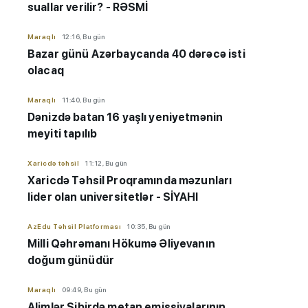
suallar verilir? - RƏSMİ
Maraqlı
12:16, Bu gün
Bazar günü Azərbaycanda 40 dərəcə isti
olacaq
Maraqlı
11:40, Bu gün
Dənizdə batan 16 yaşlı yeniyetmənin
meyiti tapılıb
Xaricdə təhsil
11:12, Bu gün
Xaricdə Təhsil Proqramında məzunları
lider olan universitetlər - SİYAHI
AzEdu Təhsil Platforması
10:35, Bu gün
Milli Qəhrəmanı Hökumə Əliyevanın
doğum günüdür
Maraqlı
09:49, Bu gün
Alimlər Sibirdə metan emissiyalarının