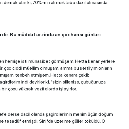
n demək olar ki, 70%-nin ali məktəbə daxil olmasında
ərdir. Bu müddət ərzində ən çox hansı günləri
dən həmişə isti münasibət görmüşəm. Hətta kənar yerlərə
r, çox ciddi müəllim olmuşam, amma bu sərtliyim onların
qlanmışam, tənbeh etmişəm. Hətta kənara çəkib
girdlərim indi deyirlər ki, “sizin sillənizə, çubuğunuza
n bir çoxu yüksək vəzifələrdə işləyirlər.
 dəfə dərsə daxil olanda şagirdlərimin mənim üçün doğum
imə təsadüf etmişdi. Sinifdə üzərimə güllər töküldü. O