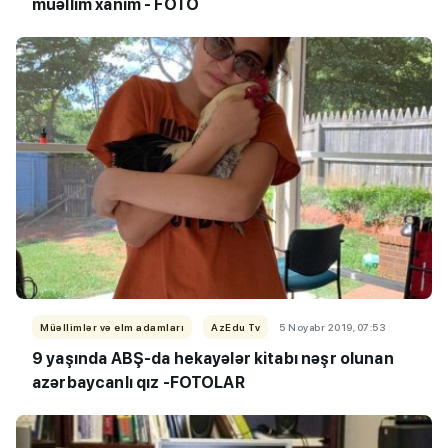
müəllim xanım - FOTO
Müəllimlər və elm adamları
AzEdu Tv
5 Noyabr 2019, 07:53
9 yaşında ABŞ-da hekayələr kitabı nəşr olunan
azərbaycanlı qız -FOTOLAR