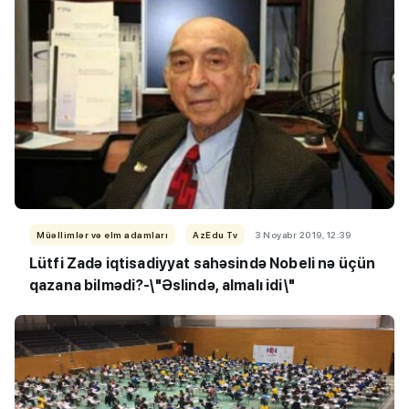
Müəllimlər və elm adamları
AzEdu Tv
3 Noyabr 2019, 12:39
Lütfi Zadə iqtisadiyyat sahəsində Nobeli nə üçün
qazana bilmədi?-\"Əslində, almalı idi\"