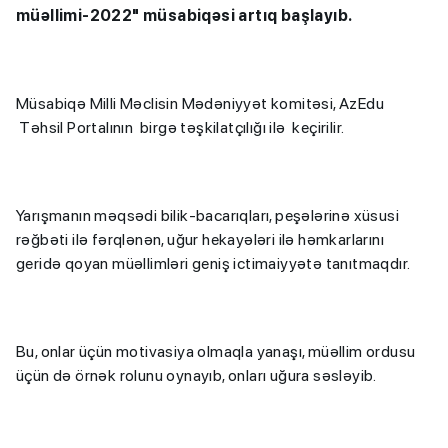
müəllimi-2022" müsabiqəsi artıq başlayıb.
Müsabiqə Milli Məclisin Mədəniyyət komitəsi, AzEdu
Təhsil Portalının birgə təşkilatçılığı ilə keçirilir.
Yarışmanın məqsədi bilik-bacarıqları, peşələrinə xüsusi
rəğbəti ilə fərqlənən, uğur hekayələri ilə həmkarlarını
geridə qoyan müəllimləri geniş ictimaiyyətə tanıtmaqdır.
Bu, onlar üçün motivasiya olmaqla yanaşı, müəllim ordusu
üçün də örnək rolunu oynayıb, onları uğura səsləyib.