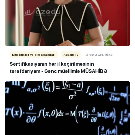
Müəllimlər və elm adamları
AzEdu Tv
13 İyun 2025, 15:43
Sertifikasiyanın hər il keçirilməsinin
tərəfdarıyam - Gənc müəllimlə MÜSAHİBƏ