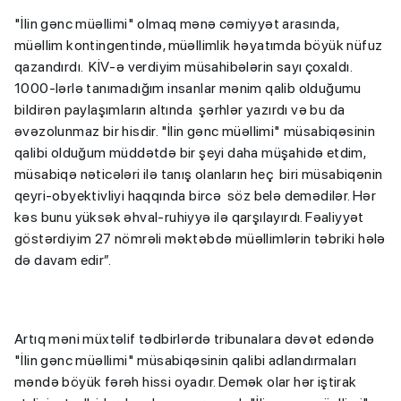
"İlin gənc müəllimi" olmaq mənə cəmiyyət arasında,
müəllim kontingentində, müəllimlik həyatımda böyük nüfuz
qazandırdı. KİV-ə verdiyim müsahibələrin sayı çoxaldı.
1000-lərlə tanımadığım insanlar mənim qalib olduğumu
bildirən paylaşımların altında şərhlər yazırdı və bu da
əvəzolunmaz bir hisdir. "İlin gənc müəllimi" müsabiqəsinin
qalibi olduğum müddətdə bir şeyi daha müşahidə etdim,
müsabiqə nəticələri ilə tanış olanların heç biri müsabiqənin
qeyri-obyektivliyi haqqında bircə söz belə demədilər. Hər
kəs bunu yüksək əhval-ruhiyyə ilə qarşılayırdı. Fəaliyyət
göstərdiyim 27 nömrəli məktəbdə müəllimlərin təbriki hələ
də davam edir”.
Artıq məni müxtəlif tədbirlərdə tribunalara dəvət edəndə
"İlin gənc müəllimi" müsabiqəsinin qalibi adlandırmaları
məndə böyük fərəh hissi oyadır. Demək olar hər iştirak