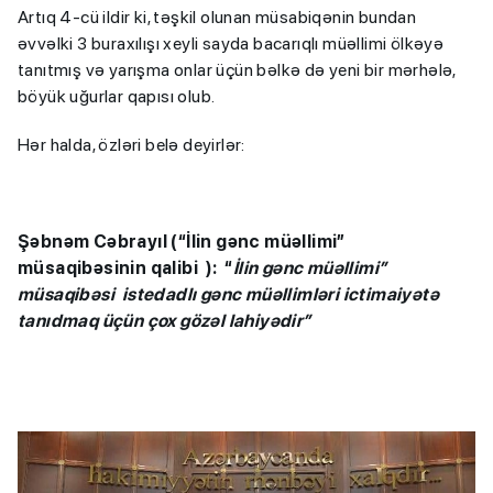
Artıq 4-cü ildir ki, təşkil olunan müsabiqənin bundan
əvvəlki 3 buraxılışı xeyli sayda bacarıqlı müəllimi ölkəyə
tanıtmış və yarışma onlar üçün bəlkə də yeni bir mərhələ,
böyük uğurlar qapısı olub.
Hər halda, özləri belə deyirlər:
Şəbnəm Cəbrayıl (“İlin gənc müəllimi”
müsaqibəsinin qalibi ): “
İlin gənc müəllimi”
müsaqibəsi istedadlı gənc müəllimləri ictimaiyətə
tanıdmaq üçün çox gözəl lahiyədir”