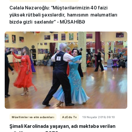
Cəlalə Nəzəroğlu: “Müştərilərimizin 40 faizi
yüksək rütbəli şəxslərdir, hamısının məlumatları
bizdə gizli saxlanılır” - MÜSAHİBƏ
Müəllimlər və elm adamları
AzEdu Tv
19 Noyabr 2019, 09:10
Şimali Karolinada yaşayan, adı məktəbə verilən