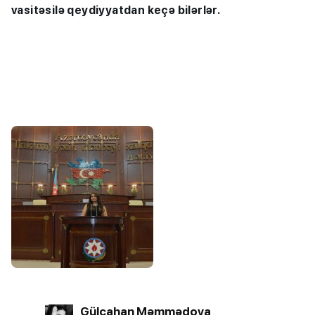
vasitəsilə qeydiyyatdan keçə bilərlər.
Gülcahan Məmmədova