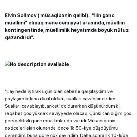
Elvin Səlimov ( müsaqibənin qalibi): "İlin gənc
müəllimi" olmaq mənə cəmiyyət arasında, müəllim
kontingentində, müəllimlik həyatımda böyük nüfuz
qazandırdı”.
“Layihədə iştirak üçün olan xəbərlə qarşılaşdım və
paylaşım linkinə daxil oldum, sualları cavablandırdım.
Sualları cavablayıb, anketi doldurarkən düşünürdüm ki,
rəqabət çox yüksək səviyyədə olacaq. Çünki tanıdığım çox
perspektivli gənc müəllimlər də var idi. Müsabiqənin
nəticələri elan olunanda öncə ilk 50-liyə düşdüyümü
öyrəndim, buna görə çox sevindim. Daha sonra ilk 10-luğa