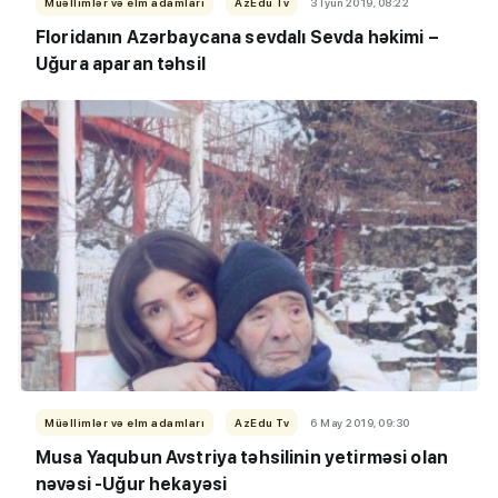
Müəllimlər və elm adamları
AzEdu Tv
3 İyun 2019, 08:22
Floridanın Azərbaycana sevdalı Sevda həkimi –
Uğura aparan təhsil
Müəllimlər və elm adamları
AzEdu Tv
6 May 2019, 09:30
Musa Yaqubun Avstriya təhsilinin yetirməsi olan
nəvəsi -Uğur hekayəsi