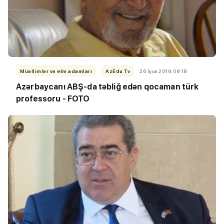
Müəllimlər və elm adamları
AzEdu Tv
26 İyun 2019, 09:18
Azərbaycanı ABŞ-da təbliğ edən qocaman türk
professoru - FOTO