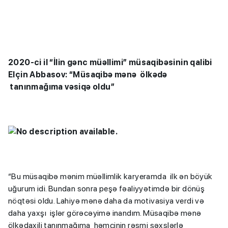
2020-ci il “İlin gənc müəllimi” müsaqibəsinin qalibi
Elçin Abbasov: “Müsaqibə mənə ölkədə
tanınmağıma vəsiqə oldu”
“Bu müsaqibə mənim müəllimlik karyeramda ilk ən böyük
uğurum idi. Bundan sonra peşə fəaliyyətimdə bir dönüş
nöqtəsi oldu. Lahiyə mənə daha da motivasiya verdi və
daha yaxşı işlər görəcəyimə inandım. Müsaqibə mənə
ölkədaxili tanınmağıma həmçinin rəsmi şəxslərlə