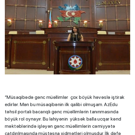
“Müsaqibədə gənc müəllimlər çox böyük həvəslə iştirak
edirlər. Mən bu müsaqibənin ilk qalibi olmuşam. AzEdu
təhsil portalı bacarıqlı gənc müəllimlərin tanınmasında
böyük rol oynayır. Bu lahiyənin yüksək balla ucqar kənd
məktəblərində işləyən gənc müəllimlərin cəmiyyətə
çatdırılmasında müstəsna xidmətləri olmuşdur. İlk dəfə