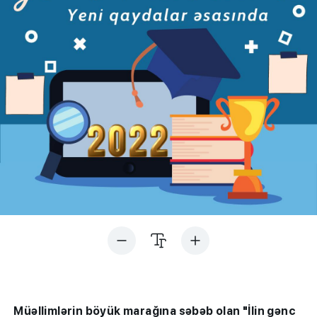
Müəllimlərin böyük marağına səbəb olan "İlin gənc