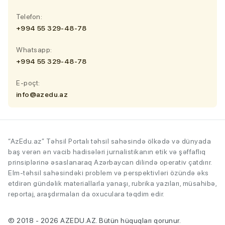
Telefon:
+994 55 329-48-78
Whatsapp:
+994 55 329-48-78
E-poçt:
info@azedu.az
“AzEdu.az” Təhsil Portalı təhsil sahəsində ölkədə və dünyada
baş verən ən vacib hadisələri jurnalistikanın etik və şəffaflıq
prinsiplərinə əsaslanaraq Azərbaycan dilində operativ çatdırır.
Elm-təhsil sahəsindəki problem və perspektivləri özündə əks
etdirən gündəlik materiallarla yanaşı, rubrika yazıları, müsahibə,
reportaj, araşdırmaları da oxuculara təqdim edir.
© 2018 - 2026 AZEDU.AZ. Bütün hüquqları qorunur.