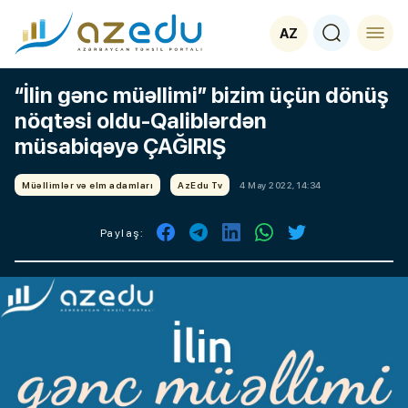
AZ
“İlin gənc müəllimi” bizim üçün dönüş
nöqtəsi oldu-Qaliblərdən
müsabiqəyə ÇAĞIRIŞ
Müəllimlər və elm adamları
AzEdu Tv
4 May 2022, 14:34
Paylaş: