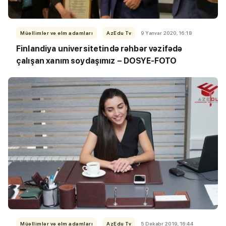
Müəllimlər və elm adamları
AzEdu Tv
9 Yanvar 2020, 16:18
Finlandiya universitetində rəhbər vəzifədə
çalışan xanım soydaşımız – DOSYE-FOTO
Müəllimlər və elm adamları
AzEdu Tv
5 Dekabr 2019, 16:44