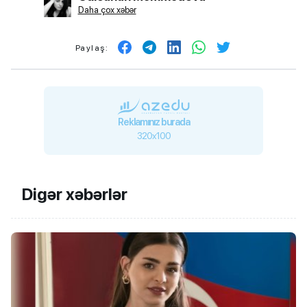
Daha çox xəbər
Paylaş:
Reklamınız burada
320x100
Digər xəbərlər