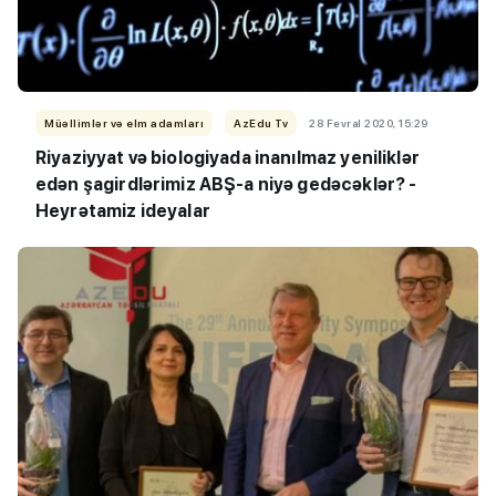
Müəllimlər və elm adamları
AzEdu Tv
28 Fevral 2020, 15:29
Riyaziyyat və biologiyada inanılmaz yeniliklər
edən şagirdlərimiz ABŞ-a niyə gedəcəklər? -
Heyrətamiz ideyalar