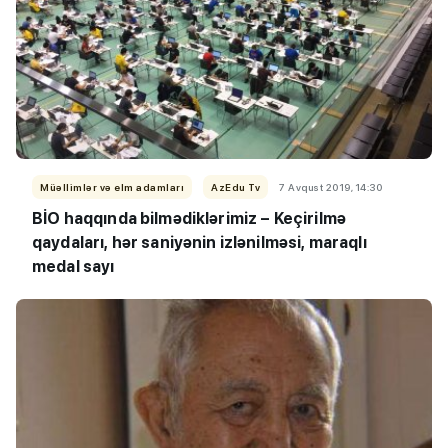
Müəllimlər və elm adamları
AzEdu Tv
7 Avqust 2019, 14:30
BİO haqqında bilmədiklərimiz – Keçirilmə
qaydaları, hər saniyənin izlənilməsi, maraqlı
medal sayı