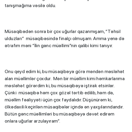
tanışmağıma vəsilə oldu.
Müsaqibədən sonra bir çox uğurlar qazanmışam, “Təhsil
ulduzları” müsaqibəsində finalçı olmuşam. Amma yenə də
ətrafım məni “İlin gənc müəllimi”nin qalibi kimi tanıyır.
Onu qeyd edim ki, bu müsaqibəyə görə məndən məsləhət
alan müəllimlər çoxdur. Mən bir müəllim kimi həmkarlarıma
məsləhət görərdim ki, bu müsaqibəyə iştirak etsinlər.
Çünki müsaqibə həm çox gözəl tərtib edilib, həm də,
müəllim fəaliyyəti üçün çox faydalıdır. Düşünürəm ki,
ölkədaxili keçirilən müsaqibələr içində ən yaxşılarındandır.
Bütün gənc müəllimləri bu müsaqibəyə dəvət edirəm
onlara uğurlar arzulayıram”.