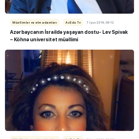
Müəllimlər və elm adamları
AzEdu Tv
7 İyun 2019, 09:12
Azərbaycanın İsraildə yaşayan dostu- Lev Spivak
– Köhnə universitet müəllimi