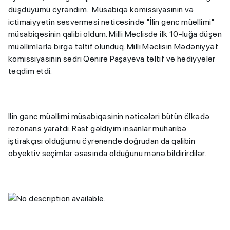
düşdüyümü öyrəndim. Müsabiqə komissiyasının və
ictimaiyyətin səsverməsi nəticəsində "İlin gənc müəllimi"
müsabiqəsinin qalibi oldum. Milli Məclisdə ilk 10-luğa düşən
müəllimlərlə birgə təltif olunduq. Milli Məclisin Mədəniyyət
komissiyasının sədri Qənirə Paşayeva təltif və hədiyyələr
təqdim etdi.
İlin gənc müəllimi müsabiqəsinin nəticələri bütün ölkədə
rezonans yaratdı. Rast gəldiyim insanlar müharibə
iştirakçısı olduğumu öyrənəndə doğrudan da qalibin
obyektiv seçimlər əsasında olduğunu mənə bildirirdilər.