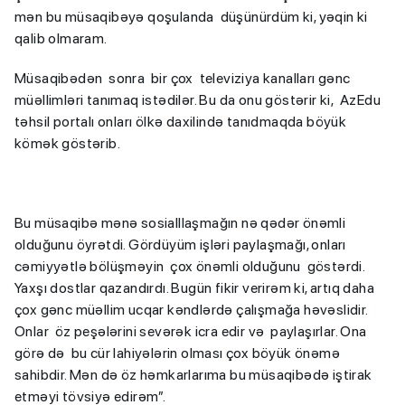
mən bu müsaqibəyə qoşulanda düşünürdüm ki, yəqin ki
qalib olmaram.
Müsaqibədən sonra bir çox televiziya kanalları gənc
müəllimləri tanımaq istədilər. Bu da onu göstərir ki, AzEdu
təhsil portalı onları ölkə daxilində tanıdmaqda böyük
kömək göstərib.
Bu müsaqibə mənə sosialllaşmağın nə qədər önəmli
olduğunu öyrətdi. Gördüyüm işləri paylaşmağı, onları
cəmiyyətlə bölüşməyin çox önəmli olduğunu göstərdi.
Yaxşı dostlar qazandırdı. Bugün fikir verirəm ki, artıq daha
çox gənc müəllim ucqar kəndlərdə çalışmağa həvəslidir.
Onlar öz peşələrini sevərək icra edir və paylaşırlar. Ona
görə də bu cür lahiyələrin olması çox böyük önəmə
sahibdir. Mən də öz həmkarlarıma bu müsaqibədə iştirak
etməyi tövsiyə edirəm”.