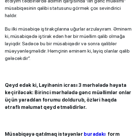
etdiyim tədbirlərdə adımın qarşısında"İlin gənc müəllimi"
müsabiqəsinin qalibi statusunu görmək çox sevindirici
haldır.
Bu ilki müsabiqə iştirakçılarına uğurlar arzulayıram. Əminəm
ki, müsabiqədə iştirak edən hər bir müəllim qalib olmağa
layiqdir. Sadəcə bu bir müsabiqədir və sonra qaliblər
müəyyənləşməlidir. Həmçinin əminəm ki, layiq olanlar qalib
gələcəkdir”.
Qeyd edək ki, Layihənin icrası 3 mərhələdə həyata
keçiriləcək: Birinci mərhələdə gənc müəllimlər onlar
üçün yaradılan forumu doldurub, özləri haqda
ətraflı məlumat qeyd etməlidirlər.
Müsabiqəyə qatılmaq istəyənlər
buradakı
form