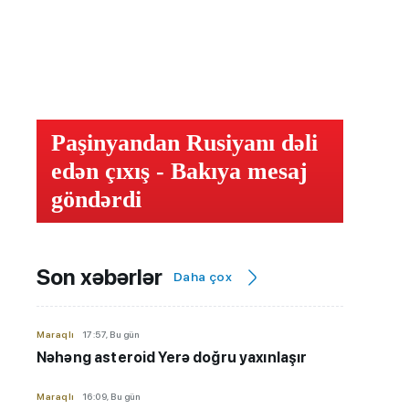
Paşinyandan Rusiyanı dəli
edən çıxış - Bakıya mesaj
göndərdi
Son xəbərlər
Daha çox
Maraqlı
17:57, Bu gün
Nəhəng asteroid Yerə doğru yaxınlaşır
Maraqlı
16:09, Bu gün