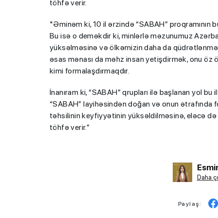
töhfə verir.
"Əminəm ki, 10 il ərzində “SABAH” proqramının büt
Bu isə o deməkdir ki, minlərlə məzunumuz Azərbayc
yüksəlməsinə və ölkəmizin daha da qüdrətlənməsin
əsas mənası da məhz insan yetişdirmək, onu öz öl
kimi formalaşdırmaqdır.
İnanıram ki, “SABAH” qrupları ilə başlanan yol bu 
“SABAH” layihəsindən doğan və onun ətrafında f
təhsilinin keyfiyyətinin yüksəldilməsinə, eləcə
töhfə verir.”
Esmir
Daha ço
Paylaş: