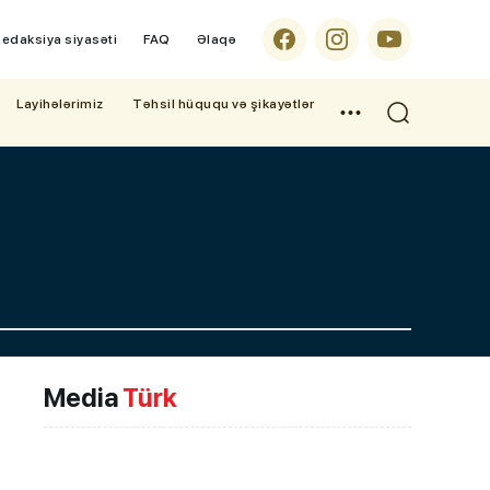
edaksiya siyasəti
FAQ
Əlaqə
Layihələrimiz
Təhsil hüququ və şikayətlər
Media
Türk