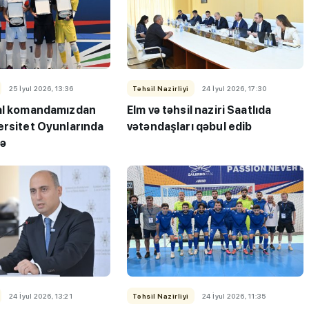
25 İyul 2026, 13:36
Təhsil Nazirliyi
24 İyul 2026, 17:30
ı”- MİQ,
"Həftənin təhsil icmalı": Qəbul
al komandamızdan
Elm və təhsil naziri Saatlıda
r və qəbul
marafonu başa çatdı,
ersitet Oyunlarında
vətəndaşları qəbul edib
müəllimlərin nəticələri dəyişdi..
cə
24 İyul 2026, 13:21
Təhsil Nazirliyi
24 İyul 2026, 11:35