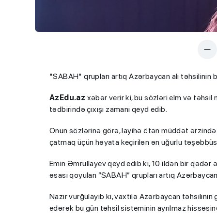
"SABAH" qrupları artıq Azərbaycan ali təhsilinin b
AzEdu.az
xəbər verir ki, bu sözləri elm və təhsil n
tədbirində çıxışı zamanı qeyd edib.
Onun sözlərinə görə, layihə ötən müddət ərzində 
çatmaq üçün həyata keçirilən ən uğurlu təşəbbüslə
Emin Əmrullayev qeyd edib ki, 10 ildən bir qədər 
əsası qoyulan “SABAH” qrupları artıq Azərbaycan al
Nazir vurğulayıb ki, vaxtilə Azərbaycan təhsilinin 
edərək bu gün təhsil sisteminin ayrılmaz hissəsin