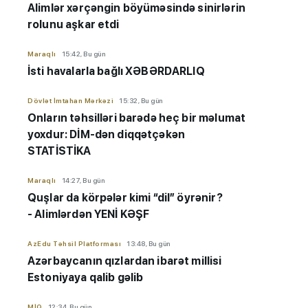
Alimlər xərçəngin böyüməsində sinirlərin
rolunu aşkar etdi
Maraqlı
15:42, Bu gün
İsti havalarla bağlı XƏBƏRDARLIQ
Dövlət İmtahan Mərkəzi
15:32, Bu gün
Onların təhsilləri barədə heç bir məlumat
yoxdur: DİM-dən diqqətçəkən
STATİSTİKA
Maraqlı
14:27, Bu gün
Quşlar da körpələr kimi “dil” öyrənir?
- Alimlərdən YENİ KƏŞF
AzEdu Təhsil Platforması
13:48, Bu gün
Azərbaycanın qızlardan ibarət millisi
Estoniyaya qalib gəlib
MİQ
12:34, Bu gün