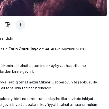
rendidir.
aziri
Emin Əmrullayev
“SABAH-ın Məzunu 2026”
ölkənin ali təhsil sistemində keyfiyyət hədəflərinə
rdən birinə çevrilib.
əvvəl sabiq təhsil naziri Mikayıl Cabbarovun təşəbbüsü ilə
i təhsilinin tanınan brendidir.
gələcəyi kimi nəzərdə tutulan layihə illər ərzində inkişaf
ə çevrilib və tələbələrin keyfiyyətli təhsil almasına mühüm