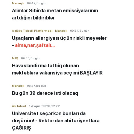
Maraqlı
09:49, Bu gün
Alimlər Sibirdə metan emissiyalarının
artdığını bildiriblər
AzEdu Təhsil Platforması
Maraqlı
09:34, Bu gün
Uşaqların allergiyası üçün riskli meyvələr
-
alma,nar,şaftalı...
MİQ
09:03, Bu gün
Həvəsləndirmə tətbiq olunan
məktəblərə vakansiya seçimi BAŞLAYIR
Maraqlı
08:47, Bu gün
Bu gün 39 dərəcə isti olacaq
Ali təhsil
7 Avqust 2026, 22:22
Universitet seçərkən bunları da
düşünün! - Rektordan abituriyentlərə
ÇAĞIRIŞ