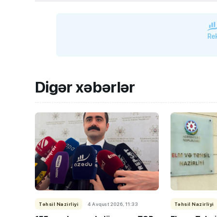
Rek
Digər xəbərlər
Təhsil Nazirliyi
4 Avqust 2026, 11:33
Təhsil Nazirliyi