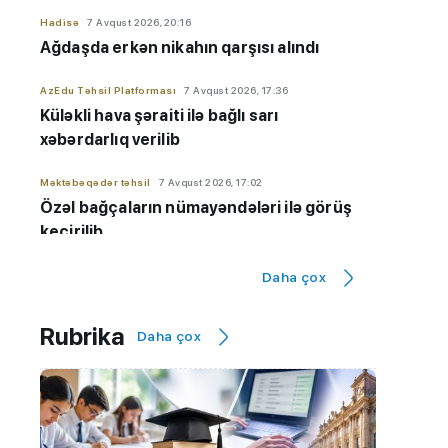
Hadisə
7 Avqust 2026, 20:16
Ağdaşda erkən nikahın qarşısı alındı
AzEdu Təhsil Platforması
7 Avqust 2026, 17:36
Küləkli hava şəraiti ilə bağlı sarı
xəbərdarlıq verilib
Məktəbəqədər təhsil
7 Avqust 2026, 17:02
Özəl bağçaların nümayəndələri ilə görüş
keçirilib
Orta təhsil
7 Avqust 2026, 16:26
Daha çox
Rus bölməsində ən yüksək nəticə
göstərən məktəblər - 9-cu sinif üzrə
Rubrika
Daha çox
SİYAHI
Ali təhsil
7 Avqust 2026, 16:17
BMU-İNHA ikili diplom proqramı üzrə
qəbul planı 100 faiz doldu