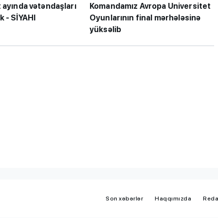
 ayında vətəndaşları
Komandamız Avropa Universitet
k - SİYAHI
Oyunlarının final mərhələsinə
yüksəlib
iplom
MİQ balına görə Bakı üzrə
 imtahanları
birinci, respublika üzrə beşi
OLDU
Son xəbərlər
Haqqımızda
Reda