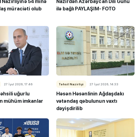
l Nazirliyinə 54 minə
Nazirdən Azərbaycan Dili Günü
daş müraciəti olub
ilə bağlı PAYLAŞIM- FOTO
27 İyul 2026, 17:46
Təhsil Nazirliyi
27 İyul 2026, 14:33
təhsili uğurlu
Həsən Həsənlinin Ağdaşdakı
ün mühüm imkanlar
vətəndaş qəbulunun vaxtı
dəyişdirilib