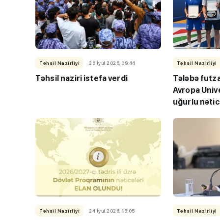
Təhsil Nazirliyi
26 İyul 2026, 09:44
Təhsil Nazirliyi
“Həftənin təhsil icmal
Təhsil naziri istefa verdi
Tələbə futz
lisey seçimi, bağçala
Avropa Univ
imtahanları...
uğurlu nəti
Təhsil Nazirliyi
24 İyul 2026, 15:05
Təhsil Nazirliyi