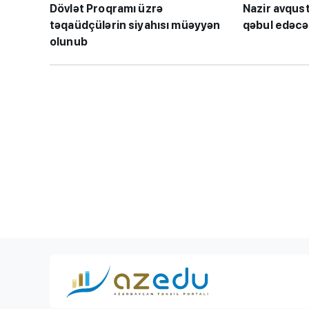
Dövlət Proqramı üzrə
Nazir avqust
təqaüdçülərin siyahısı müəyyən
qəbul edəcə
olunub
BMU-İNHA ikili d
proqramına qəbul
keçirilib