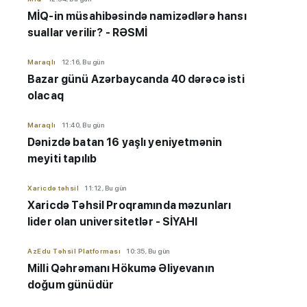
MİQ-in müsahibəsində namizədlərə hansı
suallar verilir? - RƏSMİ
Maraqlı
12:16, Bu gün
Bazar günü Azərbaycanda 40 dərəcə isti
olacaq
Maraqlı
11:40, Bu gün
Dənizdə batan 16 yaşlı yeniyetmənin
meyiti tapılıb
Xaricdə təhsil
11:12, Bu gün
Xaricdə Təhsil Proqramında məzunları
lider olan universitetlər - SİYAHI
AzEdu Təhsil Platforması
10:35, Bu gün
Milli Qəhrəmanı Hökumə Əliyevanın
doğum günüdür