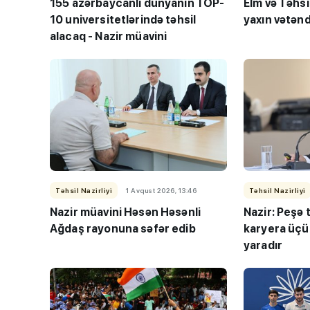
155 azərbaycanlı dünyanın TOP-
Elm və Təhsi
10 universitetlərində təhsil
yaxın vətən
alacaq - Nazir müavini
Təhsil Nazirliyi
1 Avqust 2026, 13:46
Təhsil Nazirliyi
Nazir müavini Həsən Həsənli
Nazir: Peşə 
Ağdaş rayonuna səfər edib
karyera üç
yaradır