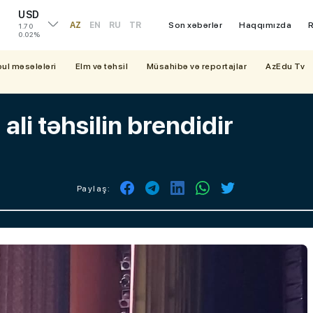
USD
AZ
EN
RU
TR
Son xəbərlər
Haqqımızda
R
1.70
0.02%
bul məsələləri
Elm və təhsil
Müsahibə və reportajlar
AzEdu Tv
ali təhsilin brendidir
Paylaş: