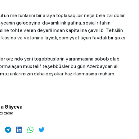
ün məzunlarını bir araya toplasaq, bir neçə belə zal dolar.
anın gələcəyinə, davamlı inkişafına, sosial rifahın
ə töhfə verən dəyərli insan kapitalına çevrilib. Təhsilin
kəsinə və vətəninə layiqli, cəmiyyət üçün faydalı bir şəxs
illər ərzində yeni təşəbbüslərin yaranmasına səbəb olub.
ormalaşan müxtəlif təşəbbüslər bu gün Azərbaycan ali
 də məzunlarımızın daha peşəkar hazırlanmasına mühüm
a Əliyeva
x xəbər