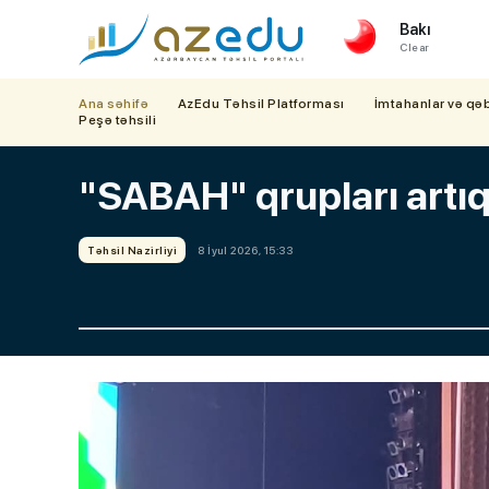
Bakı
Clear
Ana səhifə
AzEdu Təhsil Platforması
İmtahanlar və qə
Peşə təhsili
"SABAH" qrupları artıq 
Təhsil Nazirliyi
8 İyul 2026, 15:33