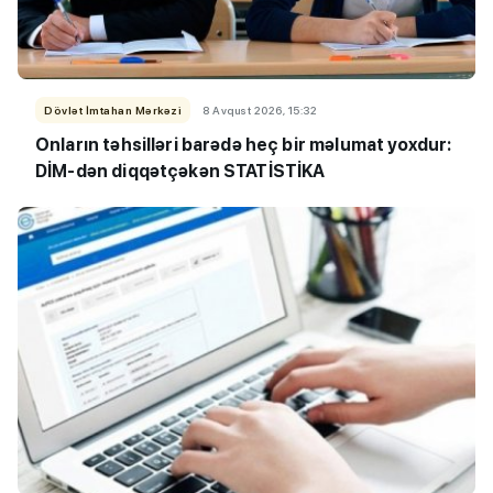
Dövlət İmtahan Mərkəzi
8 Avqust 2026, 15:32
Onların təhsilləri barədə heç bir məlumat yoxdur:
DİM-dən diqqətçəkən STATİSTİKA