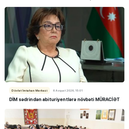
Dövlət İmtahan Mərkəzi
6 Avqust 2026, 15:01
DİM sədrindən abituriyent
​​​​​​​lərə
növbəti MÜRACİƏT