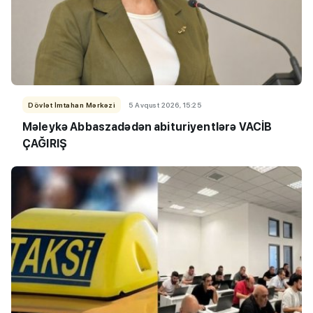
Dövlət İmtahan Mərkəzi
5 Avqust 2026, 15:25
Məleykə Abbaszadədən abituriyentlərə VACİB
ÇAĞIRIŞ