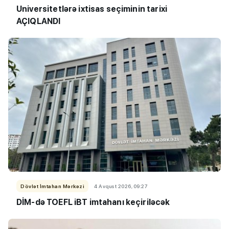
Universitetlərə ixtisas seçiminin tarixi
AÇIQLANDI
Dövlət İmtahan Mərkəzi
4 Avqust 2026, 09:27
DİM-də TOEFL iBT imtahanı keçiriləcək