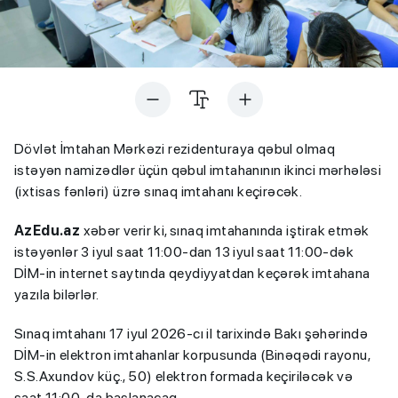
Dövlət İmtahan Mərkəzi rezidenturaya qəbul olmaq
istəyən namizədlər üçün qəbul imtahanının ikinci mərhələsi
(ixtisas fənləri) üzrə sınaq imtahanı keçirəcək.
AzEdu.az
xəbər verir ki, sınaq imtahanında iştirak etmək
istəyənlər 3 iyul saat 11:00-dan 13 iyul saat 11:00-dək
DİM-in internet saytında qeydiyyatdan keçərək imtahana
yazıla bilərlər.
Sınaq imtahanı 17 iyul 2026-cı il tarixində Bakı şəhərində
DİM-in elektron imtahanlar korpusunda (Binəqədi rayonu,
S.S.Axundov küç., 50) elektron formada keçiriləcək və
saat 11:00-da başlanacaq.