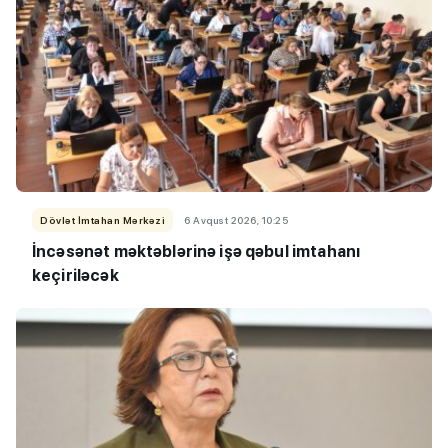
Dövlət İmtahan Mərkəzi
6 Avqust 2026, 10:25
İncəsənət məktəblərinə işə qəbul imtahanı
keçiriləcək