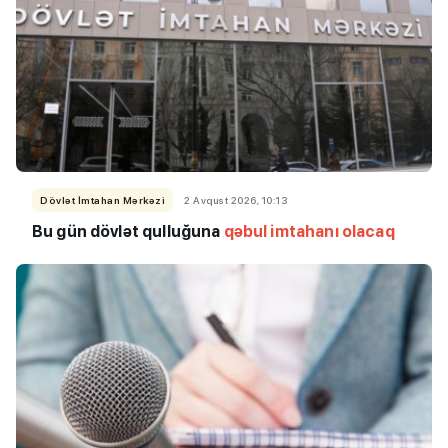
Dövlət İmtahan Mərkəzi
2 Avqust 2026, 10:13
Bu
gün dövlət qulluğuna
qəbul imtahanı olacaq