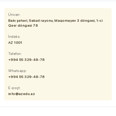
Ünvan:
Bakı şəhəri, Səbail rayonu, Maqomayev 3 döngəsi, 1-ci
Qəsr döngəsi 78
İndeks:
AZ 1001
Telefon:
+994 55 329-48-78
Whatsapp:
+994 55 329-48-78
E-poçt:
info@azedu.az