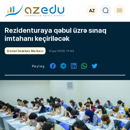
AZ
Rezidenturaya qəbul üzrə sınaq
imtahanı keçiriləcək
Dövlət İmtahan Mərkəzi
3 İyul 2026, 11:43
Paylaş: