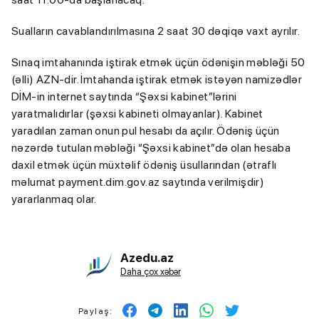
Sualların cavablandırılmasına 2 saat 30 dəqiqə vaxt ayrılır.
Sınaq imtahanında iştirak etmək üçün ödənişin məbləği 50
(əlli) AZN-dir. İmtahanda iştirak etmək istəyən namizədlər
DİM-in internet saytında “Şəxsi kabinet”lərini
yaratmalıdırlar (şəxsi kabineti olmayanlar). Kabinet
yaradılan zaman onun pul hesabı da açılır. Ödəniş üçün
nəzərdə tutulan məbləği “Şəxsi kabinet”də olan hesaba
daxil etmək üçün müxtəlif ödəniş üsullarından (ətraflı
məlumat payment.dim.gov.az saytında verilmişdir)
yararlanmaq olar.
Azedu.az
Daha çox xəbər
Paylaş: