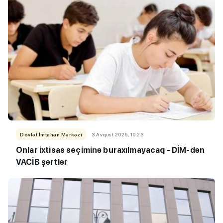
Dövlət İmtahan Mərkəzi
3 Avqust 2026, 10:23
Onlar ixtisas seçiminə buraxılmayacaq - DİM-dən
VACİB şərtlər