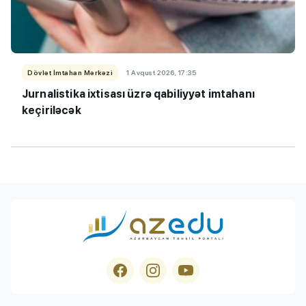
Dövlət İmtahan Mərkəzi
1 Avqust 2026, 17:35
Jurnalistika ixtisası üzrə qabiliyyət imtahanı
keçiriləcək