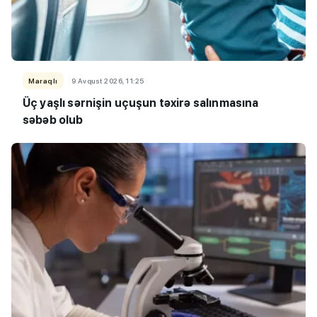
Maraqlı
9 Avqust 2026, 11:25
Üç yaşlı sərnişin uçuşun təxirə salınmasına
səbəb olub