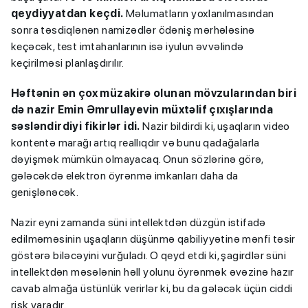
qeydiyyatdan keçdi.
Məlumatların yoxlanılmasından
sonra təsdiqlənən namizədlər ödəniş mərhələsinə
keçəcək, test imtahanlarının isə iyulun əvvəlində
keçirilməsi planlaşdırılır.
Həftənin ən çox müzakirə olunan mövzularından biri
də nazir Emin Əmrullayevin müxtəlif çıxışlarında
səsləndirdiyi fikirlər idi.
Nazir bildirdi ki, uşaqların video
kontentə marağı artıq reallıqdır və bunu qadağalarla
dəyişmək mümkün olmayacaq. Onun sözlərinə görə,
gələcəkdə elektron öyrənmə imkanları daha da
genişlənəcək.
Nazir eyni zamanda süni intellektdən düzgün istifadə
edilməməsinin uşaqların düşünmə qabiliyyətinə mənfi təsir
göstərə biləcəyini vurğuladı. O qeyd etdi ki, şagirdlər süni
intellektdən məsələnin həll yolunu öyrənmək əvəzinə hazır
cavab almağa üstünlük verirlər ki, bu da gələcək üçün ciddi
risk yaradır.