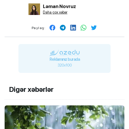
Ləman Novruz
Daha çox xəbər
Paylaş:
Reklamınız burada
320x100
Digər xəbərlər