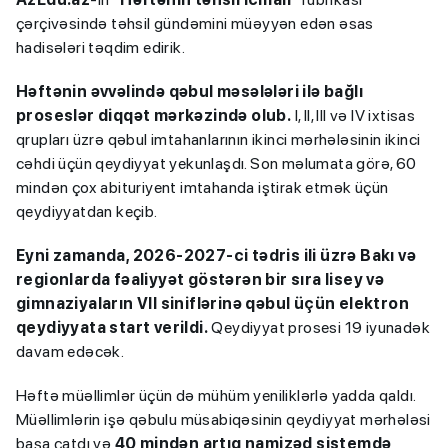
çərçivəsində təhsil gündəmini müəyyən edən əsas
hadisələri təqdim edirik.
Həftənin əvvəlində qəbul məsələləri ilə bağlı
proseslər diqqət mərkəzində olub.
I, II, III və IV ixtisas
qrupları üzrə qəbul imtahanlarının ikinci mərhələsinin ikinci
cəhdi üçün qeydiyyat yekunlaşdı. Son məlumata görə, 60
mindən çox abituriyent imtahanda iştirak etmək üçün
qeydiyyatdan keçib.
Eyni zamanda, 2026-2027-ci tədris ili üzrə Bakı və
regionlarda fəaliyyət göstərən bir sıra lisey və
gimnaziyaların VII siniflərinə qəbul üçün elektron
qeydiyyata start verildi.
Qeydiyyat prosesi 19 iyunadək
davam edəcək.
Həftə müəllimlər üçün də mühüm yeniliklərlə yadda qaldı.
Müəllimlərin işə qəbulu müsabiqəsinin qeydiyyat mərhələsi
başa çatdı və
40 mindən artıq namizəd sistemdə