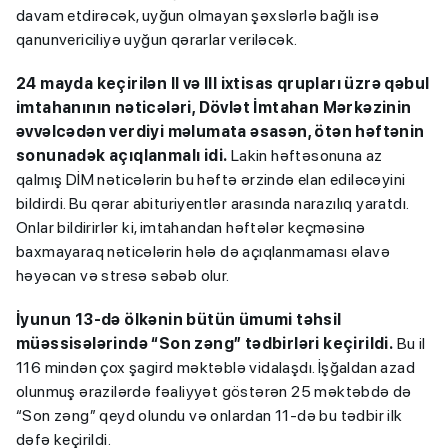
davam etdirəcək, uyğun olmayan şəxslərlə bağlı isə
qanunvericiliyə uyğun qərarlar veriləcək.
24 mayda keçirilən II və III ixtisas qrupları üzrə qəbul
imtahanının nəticələri, Dövlət İmtahan Mərkəzinin
əvvəlcədən verdiyi məlumata əsasən, ötən həftənin
sonunadək açıqlanmalı idi.
Lakin həftəsonuna az
qalmış DİM nəticələrin bu həftə ərzində elan ediləcəyini
bildirdi. Bu qərar abituriyentlər arasında narazılıq yaratdı.
Onlar bildirirlər ki, imtahandan həftələr keçməsinə
baxmayaraq nəticələrin hələ də açıqlanmaması əlavə
həyəcan və stresə səbəb olur.
İyunun 13-də ölkənin bütün ümumi təhsil
müəssisələrində “Son zəng” tədbirləri keçirildi.
Bu il
116 mindən çox şagird məktəblə vidalaşdı. İşğaldan azad
olunmuş ərazilərdə fəaliyyət göstərən 25 məktəbdə də
“Son zəng” qeyd olundu və onlardan 11-də bu tədbir ilk
dəfə keçirildi.