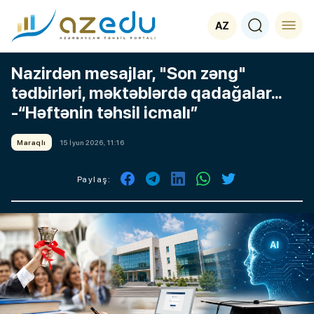
AZ
Nazirdən mesajlar, "Son zəng"
tədbirləri, məktəblərdə qadağalar...
-“Həftənin təhsil icmalı”
Maraqlı
15 İyun 2026, 11:16
Paylaş: