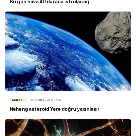
Bu gün hava 40 dərəcə isti olacaq
Maraqlı
8 Avqust 2026, 17:57
Nəhəng asteroid Yerə doğru yaxınlaşır