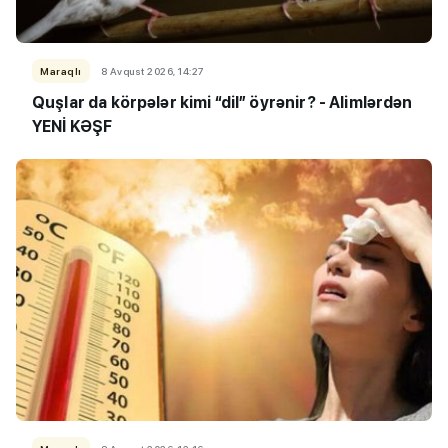
Maraqlı
8 Avqust 2026, 14:27
Quşlar da körpələr kimi “dil” öyrənir? - Alimlərdən
YENİ KƏŞF