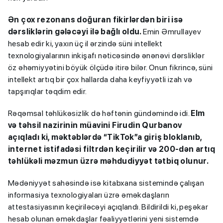
Ən çox rezonans doğuran fikirlərdən biri isə
dərsliklərin gələcəyi ilə bağlı oldu.
Emin Əmrullayev
hesab edir ki, yaxın üç il ərzində süni intellekt
texnologiyalarının inkişafı nəticəsində ənənəvi dərsliklər
öz əhəmiyyətini böyük ölçüdə itirə bilər. Onun fikrincə, süni
intellekt artıq bir çox hallarda daha keyfiyyətli izah və
tapşırıqlar təqdim edir.
Rəqəmsal təhlükəsizlik də həftənin gündəmində idi.
Elm
və təhsil nazirinin müavini Firudin Qurbanov
açıqladı ki, məktəblərdə “TikTok”a giriş bloklanıb,
internet istifadəsi filtrdən keçirilir və 200-dən artıq
təhlükəli məzmun üzrə məhdudiyyət tətbiq olunur.
Mədəniyyət sahəsində isə kitabxana sistemində çalışan
informasiya texnologiyaları üzrə əməkdaşların
attestasiyasının keçiriləcəyi açıqlandı. Bildirildi ki, peşəkar
hesab olunan əməkdaşlar fəaliyyətlərini yeni sistemdə