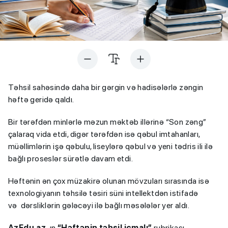
Təhsil sahəsində daha bir gərgin və hadisələrlə zəngin
həftə geridə qaldı.
Bir tərəfdən minlərlə məzun məktəb illərinə “Son zəng”
çalaraq vida etdi, digər tərəfdən isə qəbul imtahanları,
müəllimlərin işə qəbulu, liseylərə qəbul və yeni tədris ili ilə
bağlı proseslər sürətlə davam etdi.
Həftənin ən çox müzakirə olunan mövzuları sırasında isə
texnologiyanın təhsilə təsiri süni intellektdən istifadə
və dərsliklərin gələcəyi ilə bağlı məsələlər yer aldı.
AzEdu.az
-ın
“Həftənin təhsil icmalı”
rubrikası