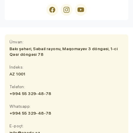
Ünvan:
Bakı şəhəri, Səbail rayonu, Maqomayev 3 döngəsi, 1-ci
Qəsr döngəsi 78
İndeks:
AZ 1001
Telefon:
+994 55 329-48-78
Whatsapp:
+994 55 329-48-78
E-poçt:
info@azedu.az