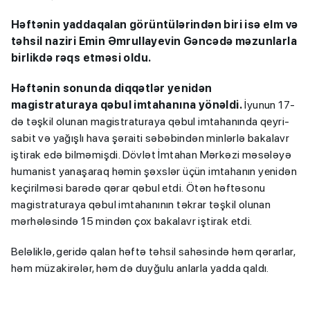
Həftənin yaddaqalan görüntülərindən biri isə elm və
təhsil naziri Emin Əmrullayevin Gəncədə məzunlarla
birlikdə rəqs etməsi oldu.
Həftənin sonunda diqqətlər yenidən
magistraturaya qəbul imtahanına yönəldi.
İyunun 17-
də təşkil olunan magistraturaya qəbul imtahanında qeyri-
sabit və yağışlı hava şəraiti səbəbindən minlərlə bakalavr
iştirak edə bilməmişdi. Dövlət İmtahan Mərkəzi məsələyə
humanist yanaşaraq həmin şəxslər üçün imtahanın yenidən
keçirilməsi barədə qərar qəbul etdi. Ötən həftəsonu
magistraturaya qəbul imtahanının təkrar təşkil olunan
mərhələsində 15 mindən çox bakalavr iştirak etdi.
Beləliklə, geridə qalan həftə təhsil sahəsində həm qərarlar,
həm müzakirələr, həm də duyğulu anlarla yadda qaldı.