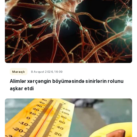
Maraqlı
8 Avqust 2026, 16:09
Alimlər xərçəngin böyüməsində sinirlərin rolunu
aşkar etdi