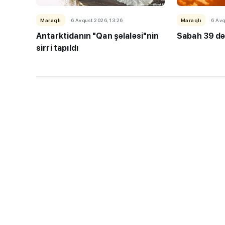
Maraqlı
6 Avqust 2026, 13:26
Maraqlı
6 Avq
Antarktidanın "Qan şəlaləsi"nin
Sabah 39 də
sirri tapıldı
“Həftənin təhsil icmal
lisey seçimi, bağçala
imtahanları...