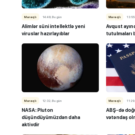
Maraqlı
14:48, Bu gün
Maraqlı
13:55
Alimlər süni intellektlə yeni
Avqust ayın
viruslar hazırlayıblar
tutulmaları
Maraqlı
12:32, Bu gün
Maraqlı
11:29
NASA: Pluton
ABŞ-də doğu
düşündüyümüzdən daha
vətəndaş o
aktivdir