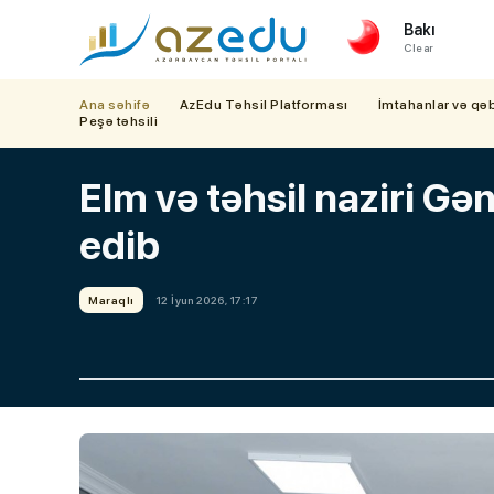
Bakı
Clear
Ana səhifə
AzEdu Təhsil Platforması
İmtahanlar və qə
Peşə təhsili
Elm və təhsil naziri G
edib
Maraqlı
12 İyun 2026, 17:17