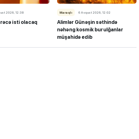
ust 2026, 12:38
Maraqlı
6 Avqust 2026, 12:02
rəcə isti olacaq
Alimlər Günəşin səthində
nəhəng kosmik burulğanlar
müşahidə edib
ı”- MİQ,
"Həftənin təhsil icmalı": Qəbul
r və qəbul
marafonu başa çatdı,
müəllimlərin nəticələri dəyişdi..