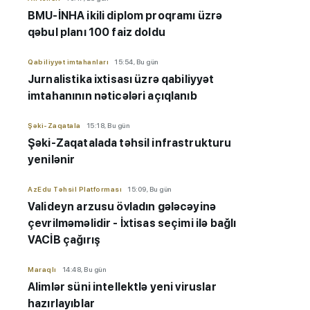
BMU-İNHA ikili diplom proqramı üzrə
qəbul planı 100 faiz doldu
Qabiliyyət imtahanları
15:54, Bu gün
Jurnalistika ixtisası üzrə qabiliyyət
imtahanının nəticələri açıqlanıb
Şəki-Zaqatala
15:18, Bu gün
Şəki-Zaqatalada təhsil infrastrukturu
yenilənir
AzEdu Təhsil Platforması
15:09, Bu gün
Valideyn arzusu övladın gələcəyinə
çevrilməməlidir - İxtisas seçimi ilə bağlı
VACİB çağırış
Maraqlı
14:48, Bu gün
Alimlər süni intellektlə yeni viruslar
hazırlayıblar