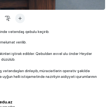
ində vətəndaş qəbulu keçirib.
 məlumat verilib.
kinləri iştirak ediblər. Qəbuldan əvvəl ulu öndər Heydər
i düzülüb.
ş vətəndaşları dinləyib, müraciətlərin operativ şəkildə
ə uyğun həlli istiqamətində nazirliyin aidiyyəti qurumlarının
edu.az
a çox xəbər