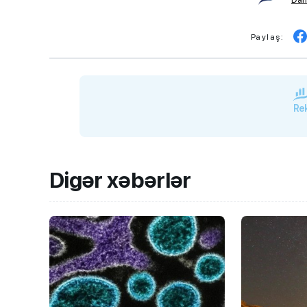
Paylaş:
Rek
Digər xəbərlər