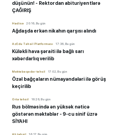
düşünün! - Rektordan abituriyentlərə
ÇAĞIRIŞ
Hadisə
20:16, Bu gün
Ağdaşda erkən nikahın qarşısı alındı
AzEdu Təhsil Platforması
17:36, Bu gün
Küləkli hava şəraiti ilə bağlı sarı
xəbərdarlıq verilib
Məktəbəqədər təhsil
17:02, Bu gün
Özəl bağçaların nümayəndələri ilə görüş
keçirilib
Orta təhsil
16:26, Bu gün
Rus bölməsində ən yüksək nəticə
göstərən məktəblər - 9-cu sinif üzrə
SİYAHI
Ali təhsil
16:17, Bu gün