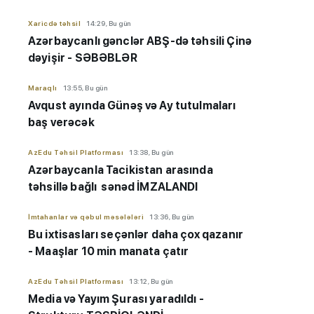
Xaricdə təhsil
14:29, Bu gün
Azərbaycanlı gənclər ABŞ-də təhsili Çinə
dəyişir - SƏBƏBLƏR
Maraqlı
13:55, Bu gün
Avqust ayında Günəş və Ay tutulmaları
baş verəcək
AzEdu Təhsil Platforması
13:38, Bu gün
Azərbaycanla Tacikistan arasında
təhsillə bağlı sənəd İMZALANDI
İmtahanlar və qəbul məsələləri
13:36, Bu gün
Bu ixtisasları seçənlər daha çox qazanır
- Maaşlar 10 min manata çatır
AzEdu Təhsil Platforması
13:12, Bu gün
Media və Yayım Şurası yaradıldı -