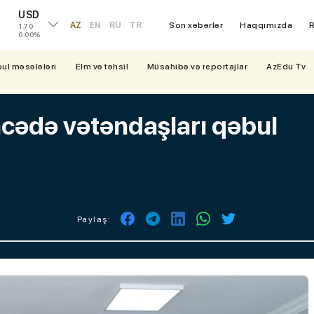
USD
AZ
EN
RU
TR
Son xəbərlər
Haqqımızda
R
1.70
0.00%
bul məsələləri
Elm və təhsil
Müsahibə və reportajlar
AzEdu Tv
əncədə vətəndaşları qəbul
Paylaş: