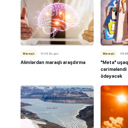
Maraqlı
10:09, Bu gün
Maraqlı
08:48
Alimlərdən maraqlı araşdırma
"Meta" uşaq
cərimələndi 
ödəyəcək