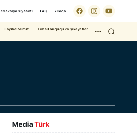
edaksiya siyasəti
FAQ
Əlaqə
Layihələrimiz
Təhsil hüququ və şikayətlər
Media
Türk