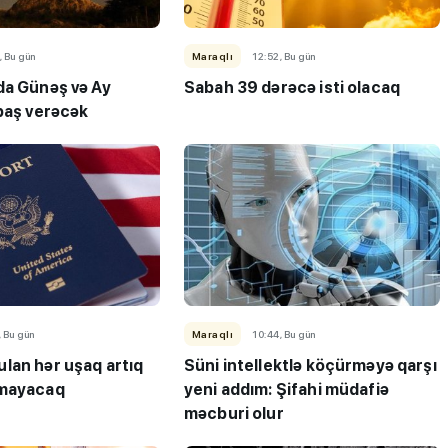
, Bu gün
Maraqlı
12:52, Bu gün
da Günəş və Ay
Sabah 39 dərəcə isti olacaq
 baş verəcək
, Bu gün
Maraqlı
10:44, Bu gün
lan hər uşaq artıq
Süni intellektlə köçürməyə qarşı
lmayacaq
yeni addım: Şifahi müdafiə
məcburi olur