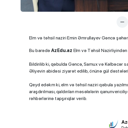
Elm və təhsil naziri Emin Əmrullayev Gəncə şəhər
Bu barədə
AzEdu.az
Elm və Təhsil Nazirliyindən
Bildirilib ki, qəbulda Gəncə, Samux və Kəlbəcər sa
Əliyevin abidəsi ziyarət edilib, önünə gül dəstələr
Qeyd edəkm ki, elm və təhsil naziri qəbula yazılmı
araşdırılması, qaldırılan məsələlərin qanunvericiliy
rəhbərlərinə tapşırıqlar verib.
Az
Dah