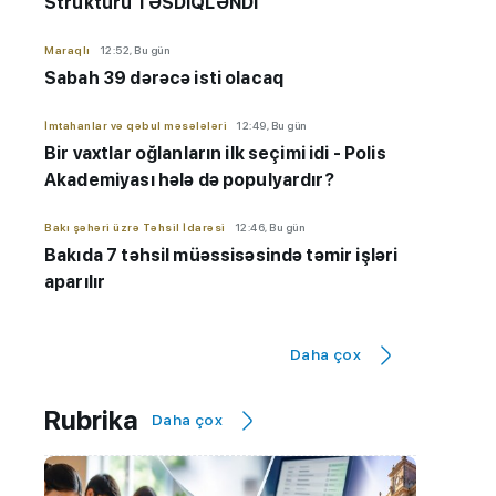
Strukturu TƏSDİQLƏNDİ
Maraqlı
12:52, Bu gün
Sabah 39 dərəcə isti olacaq
İmtahanlar və qəbul məsələləri
12:49, Bu gün
Bir vaxtlar oğlanların ilk seçimi idi - Polis
Akademiyası hələ də populyardır?
Bakı şəhəri üzrə Təhsil İdarəsi
12:46, Bu gün
Bakıda 7 təhsil müəssisəsində təmir işləri
aparılır
Maraqlı
12:32, Bu gün
Daha çox
NASA: Pluton düşündüyümüzdən daha
aktivdir
Rubrika
Daha çox
AzEdu Təhsil Platforması
11:50, Bu gün
BMU məzunu ABŞ-nin nüfuzlu
universitetində təhsilini davam