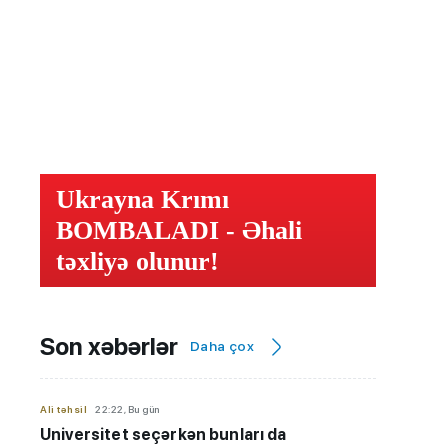
Ukrayna Krımı
BOMBALADI - Əhali
təxliyə olunur!
Son xəbərlər
Daha çox
Ali təhsil
22:22, Bu gün
Universitet seçərkən bunları da