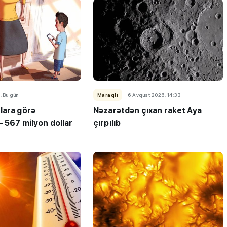
, Bu gün
Maraqlı
6 Avqust 2026, 14:33
lara görə
Nəzarətdən çıxan raket Aya
- 567 milyon dollar
çırpılıb