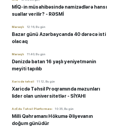
MİQ-in müsahibəsində namizədlərə hansı
suallar verilir? - RƏSMİ
Maraqlı
12:16, Bu gün
Bazar günü Azərbaycanda 40 dərəcə isti
olacaq
Maraqlı
11:40, Bu gün
Dənizdə batan 16 yaşlı yeniyetmənin
meyiti tapılıb
Xaricdə təhsil
11:12, Bu gün
Xaricdə Təhsil Proqramında məzunları
lider olan universitetlər - SİYAHI
AzEdu Təhsil Platforması
10:35, Bu gün
Milli Qəhrəmanı Hökumə Əliyevanın
doğum günüdür