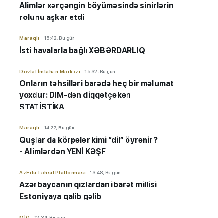
Alimlər xərçəngin böyüməsində sinirlərin
rolunu aşkar etdi
Maraqlı
15:42, Bu gün
İsti havalarla bağlı XƏBƏRDARLIQ
Dövlət İmtahan Mərkəzi
15:32, Bu gün
Onların təhsilləri barədə heç bir məlumat
yoxdur: DİM-dən diqqətçəkən
STATİSTİKA
Maraqlı
14:27, Bu gün
Quşlar da körpələr kimi “dil” öyrənir?
- Alimlərdən YENİ KƏŞF
AzEdu Təhsil Platforması
13:48, Bu gün
Azərbaycanın qızlardan ibarət millisi
Estoniyaya qalib gəlib
MİQ
12:34, Bu gün