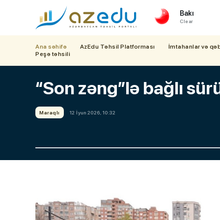
Bakı
Clear
Ana səhifə
AzEdu Təhsil Platforması
İmtahanlar və qə
Peşə təhsili
“Son zəng”lə bağlı sürü
Maraqlı
12 İyun 2026, 10:32