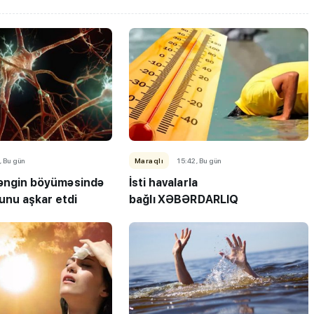
, Bu gün
Maraqlı
15:42, Bu gün
çəngin böyüməsində
İsti havalarla
lunu aşkar etdi
bağlı XƏBƏRDARLIQ