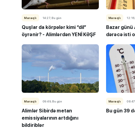
Maraqlı
14:27, Bu gün
Maraqlı
12:16
Quşlar da körpələr kimi “dil”
Bazar günü
öyrənir? - Alimlərdən YENİ KƏŞF
dərəcə isti 
“Həftənin təhsil icmal
lisey seçimi, bağçala
imtahanları...
Maraqlı
09:49, Bu gün
Maraqlı
08:47
Alimlər Sibirdə metan
Bu gün 39 də
emissiyalarının artdığını
bildiriblər