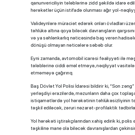
qanunvericiliyin tələblərinə zidd şəkildə idarə ed
hərəkətlər üçün istifadə olunması ağır yol-nəqliy
Valideynlərə müraciət edərək onları övladları üz
təhlükə altına qoya biləcək davranışların qarşısın
və ya səhlənkarlıq nəticəsində baş verən hadisəl
dönüşü olmayan nəticələrə səbəb olur.
Eyni zamanda, avtomobil icarəsi fəaliyyəti ilə məşğ
tələblərinə ciddi əməl etməyə, nəqliyyat vasitəl
etməməyə çağırırıq.
Baş Dövlət Yol Polisi İdarəsi bildirir ki, “Son zən
yerləşdiyi ərazilərdə, məzunların daha çox topla
istiqamətlərdə yol hərəkətinin təhlükəsizliyinin
təşkil ediləcək, zəruri nəzarət-profilaktik tədbirl
Yol hərəkəti iştirakçılarından xahiş edirik ki, pol
təşkilinə mane ola biləcək davranışlardan çəkinsin