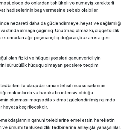
ilməsi, eləcə də onlardan təhlükəli və nümayiş xarakterli
yat hadisələrinin baş verməsinə səbəb ola bilər.
ərində nəzarəti daha da gücləndirməyə, həyat və sağlamlığı
ı vaxtında almağa çağırırıq. Unutmaq olmaz ki, diqqətsizlik
ər sonradan ağır peşmançılıq doğuran, bəzən isə geri
ul olan fiziki və hüquqi şəxsləri qanunvericiliyin
ərini sürücülük hüququ olmayan şəxslərə təqdim
g” tədbirləri ilə əlaqədar ümumtəhsil müəssisələrinin
şdığı məkanlarda və hərəkətin intensiv olduğu
 təmin olunması məqsədilə xidmət gücləndirilmiş rejimdə
ər həyata keçiriləcəkdir.
is əməkdaşlarının qanuni tələblərinə əməl etsin, hərəkətin
 və ümumi təhlükəsizlik tədbirlərinə anlayışla yanaşsınlar.