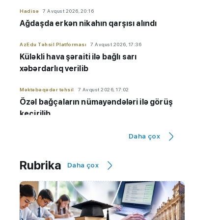
Hadisə
7 Avqust 2026, 20:16
Ağdaşda erkən nikahın qarşısı alındı
AzEdu Təhsil Platforması
7 Avqust 2026, 17:36
Küləkli hava şəraiti ilə bağlı sarı
xəbərdarlıq verilib
Məktəbəqədər təhsil
7 Avqust 2026, 17:02
Özəl bağçaların nümayəndələri ilə görüş
keçirilib
Orta təhsil
7 Avqust 2026, 16:26
Daha çox
Rus bölməsində ən yüksək nəticə
göstərən məktəblər - 9-cu sinif üzrə
Rubrika
Daha çox
SİYAHI
Ali təhsil
7 Avqust 2026, 16:17
BMU-İNHA ikili diplom proqramı üzrə
qəbul planı 100 faiz doldu