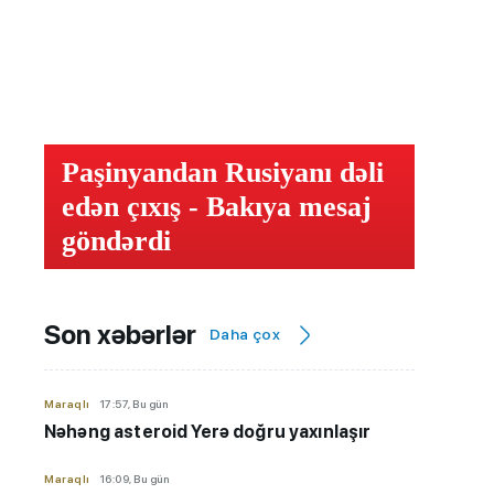
Paşinyandan Rusiyanı dəli
edən çıxış - Bakıya mesaj
göndərdi
Son xəbərlər
Daha çox
Maraqlı
17:57, Bu gün
Nəhəng asteroid Yerə doğru yaxınlaşır
Maraqlı
16:09, Bu gün