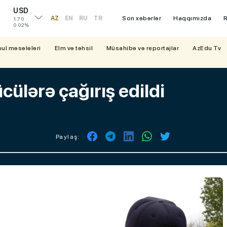
USD
AZ
EN
RU
TR
Son xəbərlər
Haqqımızda
R
1.70
0.02%
bul məsələləri
Elm və təhsil
Müsahibə və reportajlar
AzEdu Tv
cülərə çağırış edildi
Paylaş: