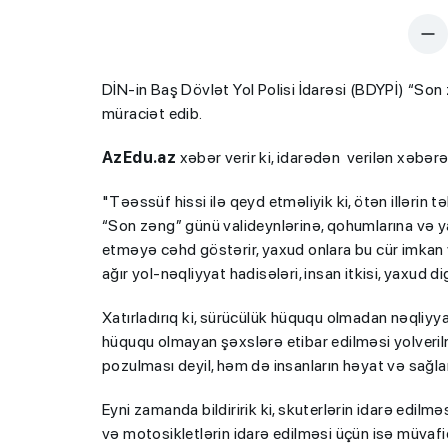
DİN-in Baş Dövlət Yol Polisi İdarəsi (BDYPİ) “Son
müraciət edib.
AzEdu.az
xəbər verir ki, idarədən verilən xəbərə
"Təəssüf hissi ilə qeyd etməliyik ki, ötən illərin t
“Son zəng” günü valideynlərinə, qohumlarına və y
etməyə cəhd göstərir, yaxud onlara bu cür imkan y
ağır yol-nəqliyyat hadisələri, insan itkisi, yaxud di
Xatırladırıq ki, sürücülük hüququ olmadan nəqliyy
hüququ olmayan şəxslərə etibar edilməsi yolverilmə
pozulması deyil, həm də insanların həyat və sağlam
Eyni zamanda bildiririk ki, skuterlərin idarə edil
və motosikletlərin idarə edilməsi üçün isə müvafi