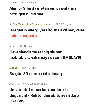
Maraqlı
09:49, Bu gün
Alimlər Sibirdə metan emissiyalarının
artdığını bildiriblər
AzEdu Təhsil Platforması
Maraqlı
09:34, Bu gün
Uşaqların allergiyası üçün riskli meyvələr
-
alma,nar,şaftalı...
MİQ
09:03, Bu gün
Həvəsləndirmə tətbiq olunan
məktəblərə vakansiya seçimi BAŞLAYIR
Maraqlı
08:47, Bu gün
Bu gün 39 dərəcə isti olacaq
Ali təhsil
7 Avqust 2026, 22:22
Universitet seçərkən bunları da
düşünün! - Rektordan abituriyentlərə
ÇAĞIRIŞ