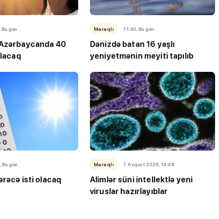
, Bu gün
Maraqlı
11:40, Bu gün
 Azərbaycanda 40
Dənizdə batan 16 yaşlı
olacaq
yeniyetmənin meyiti tapılıb
ı”- MİQ,
"Həftənin təhsil icmalı": Qəbul
r və qəbul
marafonu başa çatdı,
müəllimlərin nəticələri dəyişdi..
, Bu gün
Maraqlı
7 Avqust 2026, 14:48
rəcə isti olacaq
Alimlər süni intellektlə yeni
viruslar hazırlayıblar