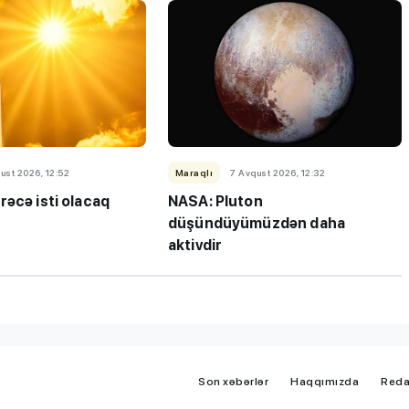
iplom
MİQ balına görə Bakı üzrə
 imtahanları
birinci, respublika üzrə beşi
OLDU
ust 2026, 12:52
Maraqlı
7 Avqust 2026, 12:32
rəcə isti olacaq
NASA: Pluton
düşündüyümüzdən daha
aktivdir
Son xəbərlər
Haqqımızda
Reda