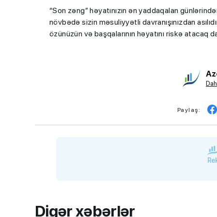
“Son zəng” həyatınızın ən yaddaqalan günlərindən 
növbədə sizin məsuliyyətli davranışınızdan asılıdı
özünüzün və başqalarının həyatını riskə atacaq d
Az
Dah
Paylaş:
Rek
Digər xəbərlər