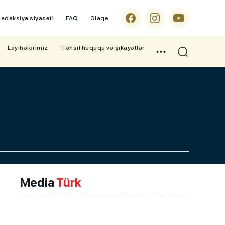
edaksiya siyasəti
FAQ
Əlaqə
Layihələrimiz
Təhsil hüququ və şikayətlər
Media
Türk