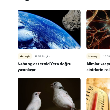
Maraqlı
17:57, Bu gün
Maraqlı
16:09
Nəhəng asteroid Yerə doğru
Alimlər xər
yaxınlaşır
sinirlərin ro