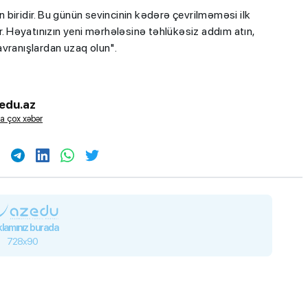
biridir. Bu günün sevincinin kədərə çevrilməməsi ilk
r. Həyatınızın yeni mərhələsinə təhlükəsiz addım atın,
avranışlardan uzaq olun".
edu.az
a çox xəbər
lamınız burada
728x90