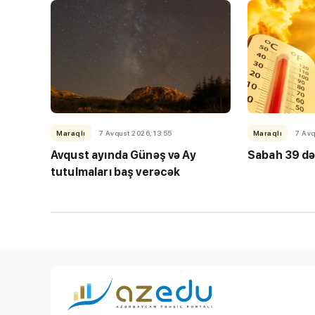
BMU-İNHA ikili d
proqramına qəbul
keçirilib
Maraqlı
7 Avqust 2026, 13:55
Maraqlı
7 Avq
Avqust ayında Günəş və Ay
Sabah 39 də
tutulmaları baş verəcək