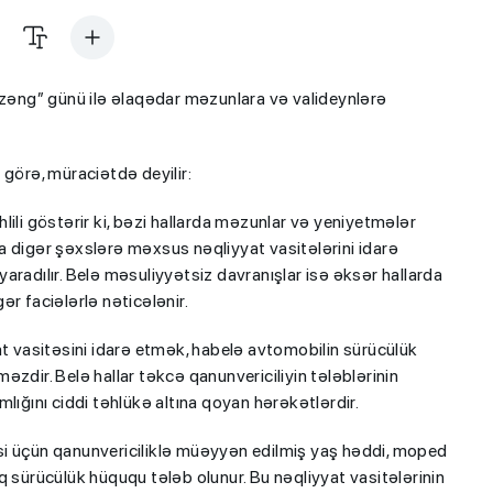
 zəng” günü ilə əlaqədar məzunlara və valideynlərə
 görə, müraciətdə deyilir:
əhlili göstərir ki, bəzi hallarda məzunlar və yeniyetmələr
a digər şəxslərə məxsus nəqliyyat vasitələrini idarə
aradılır. Belə məsuliyyətsiz davranışlar isə əksər hallarda
gər faciələrlə nəticələnir.
at vasitəsini idarə etmək, habelə avtomobilin sürücülük
zdir. Belə hallar təkcə qanunvericiliyin tələblərinin
lığını ciddi təhlükə altına qoyan hərəkətlərdir.
məsi üçün qanunvericiliklə müəyyən edilmiş yaş həddi, moped
q sürücülük hüququ tələb olunur. Bu nəqliyyat vasitələrinin