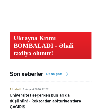
Ukrayna Krımı
BOMBALADI - Əhali
təxliyə olunur!
Son xəbərlər
Daha çox
Ali təhsil
7 Avqust 2026, 22:22
Universitet seçərkən bunları da
düşünün! - Rektordan abituriyentlərə
ÇAĞIRIŞ