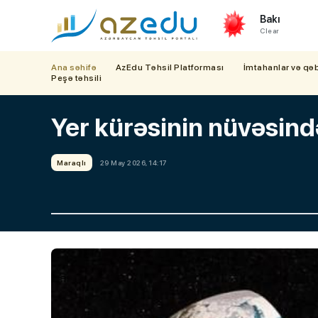
Bakı
Clear
Ana səhifə
AzEdu Təhsil Platforması
İmtahanlar və qə
Peşə təhsili
Yer kürəsinin nüvəsində
Maraqlı
29 May 2026, 14:17