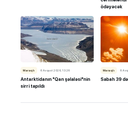
ödəyəcək
“Həftənin təhsil icmal
lisey seçimi, bağçala
imtahanları...
Maraqlı
6 Avqust 2026, 13:26
Maraqlı
6 Avq
Antarktidanın "Qan şəlaləsi"nin
Sabah 39 də
sirri tapıldı