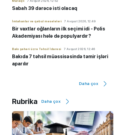
Maraqlı
7 Avqust 2026, 12:52
Sabah 39 dərəcə isti olacaq
İmtahanlar və qəbul məsələləri
7 Avqust 2026, 12:49
Bir vaxtlar oğlanların ilk seçimi idi - Polis
Akademiyası hələ də populyardır?
Bakı şəhəri üzrə Təhsil İdarəsi
7 Avqust 2026, 12:46
Bakıda 7 təhsil müəssisəsində təmir işləri
aparılır
Maraqlı
7 Avqust 2026, 12:32
Daha çox
NASA: Pluton düşündüyümüzdən daha
aktivdir
Rubrika
Daha çox
AzEdu Təhsil Platforması
7 Avqust 2026, 11:50
BMU məzunu ABŞ-nin nüfuzlu
universitetində təhsilini davam
etdirəcək