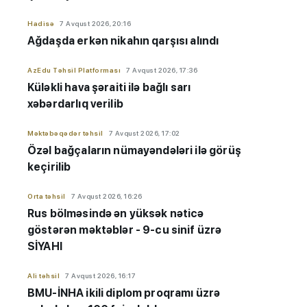
Hadisə
7 Avqust 2026, 20:16
Ağdaşda erkən nikahın qarşısı alındı
AzEdu Təhsil Platforması
7 Avqust 2026, 17:36
Küləkli hava şəraiti ilə bağlı sarı
xəbərdarlıq verilib
Məktəbəqədər təhsil
7 Avqust 2026, 17:02
Özəl bağçaların nümayəndələri ilə görüş
keçirilib
Orta təhsil
7 Avqust 2026, 16:26
Rus bölməsində ən yüksək nəticə
göstərən məktəblər - 9-cu sinif üzrə
SİYAHI
Ali təhsil
7 Avqust 2026, 16:17
BMU-İNHA ikili diplom proqramı üzrə