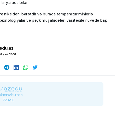
ar yarada bilər.
və nikeldən ibarətdir və burada temperatur minlərlə
texnologiyalar və peyk müşahidələri vasitəsilə nüvədə baş
edu.az
a çox xəbər
lamınız burada
728x90