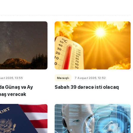
ust 2026, 13:55
Maraqlı
7 Avqust 2026, 12:52
da Günəş və Ay
Sabah 39 dərəcə isti olacaq
 baş verəcək