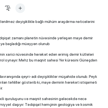
zlənilməz dəyişikliklə bağlı mühüm araşdırma nəticələrini
 tədqiqat zamanı planetin nüvəsində yerləşən maye dəmir
məyə başladığı müəyyən olunub
inin xarici nüvəsində hərəkət edən ərimiş dəmir kütlələri
rol oynayır. Məhz bu maqnit sahəsi Yer kürəsini Günəşdən
ın davranışında qeyri-adi dəyişikliklər müşahidə olunub. Peyk
an təhlillər göstərib ki, maye dəmirin hərəkət istiqaməti
r.
axili quruluşunu və maqnit sahəsinin gələcəkdə necə
miyyət daşıyır. Tədqiqat həmçinin geologiya və kosmik