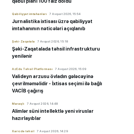
qəbul planı 100 faiz doldu
Qabiliyyət imtahanları
7 Avqust 2026, 15:54
Jurnalistika ixtisası üzrə qabiliyyət
imtahanının nəticələri açıqlanıb
Şəki-Zaqatala
7 Avqust 2026, 15:18
Şəki-Zaqatalada təhsil infrastrukturu
yenilənir
AzEdu Təhsil Platforması
7 Avqust 2026, 15:09
Valideyn arzusu övladın gələcəyinə
çevrilməməlidir - İxtisas seçimi ilə bağlı
VACİB çağırış
Maraqlı
7 Avqust 2026, 14:48
Alimlər süni intellektlə yeni viruslar
hazırlayıblar
Xaricdə təhsil
7 Avqust 2026, 14:29