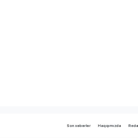
iplom
MİQ balına görə Bakı üzrə
 imtahanları
birinci, respublika üzrə beşi
OLDU
Son xəbərlər
Haqqımızda
Reda