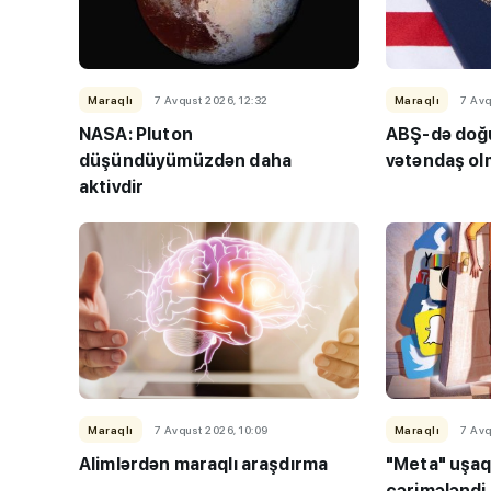
Maraqlı
7 Avqust 2026, 12:32
Maraqlı
7 Avq
NASA: Pluton
ABŞ-də doğu
düşündüyümüzdən daha
vətəndaş o
aktivdir
Maraqlı
7 Avqust 2026, 10:09
Maraqlı
7 Avq
Alimlərdən maraqlı araşdırma
"Meta" uşaq
cərimələndi 