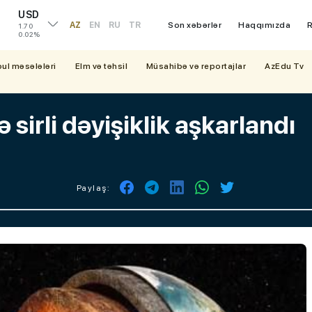
USD
AZ
EN
RU
TR
Son xəbərlər
Haqqımızda
R
1.70
0.02%
bul məsələləri
Elm və təhsil
Müsahibə və reportajlar
AzEdu Tv
 sirli dəyişiklik aşkarlandı
Paylaş: