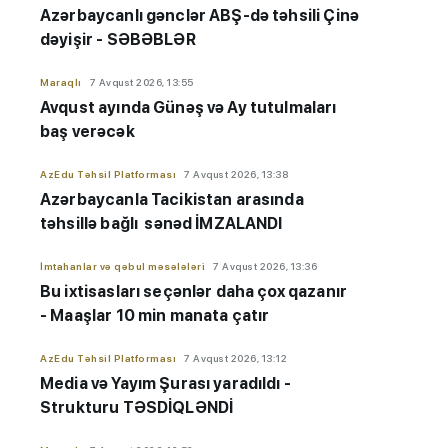
Azərbaycanlı gənclər ABŞ-də təhsili Çinə
dəyişir - SƏBƏBLƏR
Maraqlı
7 Avqust 2026, 13:55
Avqust ayında Günəş və Ay tutulmaları
baş verəcək
AzEdu Təhsil Platforması
7 Avqust 2026, 13:38
Azərbaycanla Tacikistan arasında
təhsillə bağlı sənəd İMZALANDI
İmtahanlar və qəbul məsələləri
7 Avqust 2026, 13:36
Bu ixtisasları seçənlər daha çox qazanır
- Maaşlar 10 min manata çatır
AzEdu Təhsil Platforması
7 Avqust 2026, 13:12
Media və Yayım Şurası yaradıldı -
Strukturu TƏSDİQLƏNDİ