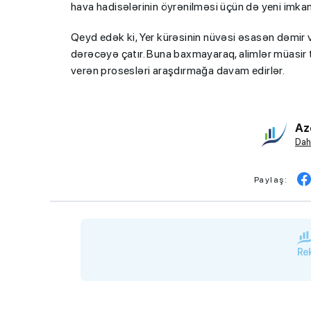
hava hadisələrinin öyrənilməsi üçün də yeni imkanl
Qeyd edək ki, Yer kürəsinin nüvəsi əsasən dəmir 
dərəcəyə çatır. Buna baxmayaraq, alimlər müasir 
verən prosesləri araşdırmağa davam edirlər.
Az
Dah
Paylaş:
Rek