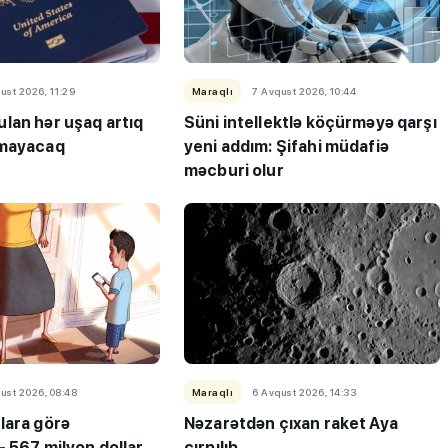
ust 2026, 11:29
Maraqlı
7 Avqust 2026, 10:44
lan hər uşaq artıq
Süni intellektlə köçürməyə qarşı
lmayacaq
yeni addım: Şifahi müdafiə
məcburi olur
ust 2026, 08:48
Maraqlı
6 Avqust 2026, 14:33
lara görə
Nəzarətdən çıxan raket Aya
- 567 milyon dollar
çırpılıb