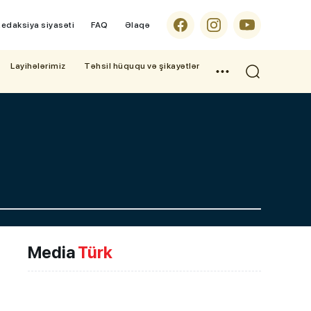
edaksiya siyasəti
FAQ
Əlaqə
Layihələrimiz
Təhsil hüququ və şikayətlər
Media
Türk