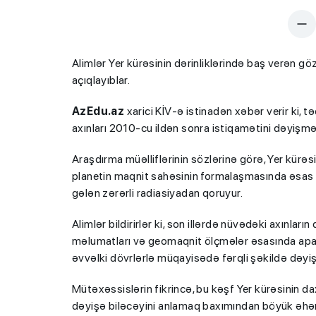
Alimlər Yer kürəsinin dərinliklərində baş verən gö
açıqlayıblar.
AzEdu.az
xarici KİV-ə istinadən xəbər verir ki,
axınları 2010-cu ildən sonra istiqamətini dəyiş
Araşdırma müəlliflərinin sözlərinə görə, Yer kürəs
planetin maqnit sahəsinin formalaşmasında əsas 
gələn zərərli radiasiyadan qoruyur.
Alimlər bildirirlər ki, son illərdə nüvədəki axınlar
məlumatları və geomaqnit ölçmələr əsasında aparıl
əvvəlki dövrlərlə müqayisədə fərqli şəkildə dəyişi
Mütəxəssislərin fikrincə, bu kəşf Yer kürəsinin d
dəyişə biləcəyini anlamaq baxımından böyük əhə