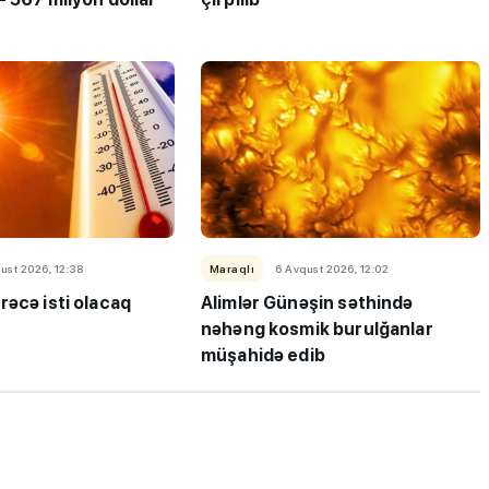
ı”- MİQ,
"Həftənin təhsil icmalı": Qəbul
r və qəbul
marafonu başa çatdı,
müəllimlərin nəticələri dəyişdi..
ust 2026, 12:38
Maraqlı
6 Avqust 2026, 12:02
rəcə isti olacaq
Alimlər Günəşin səthində
nəhəng kosmik burulğanlar
müşahidə edib