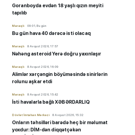
Goranboyda evdən 18 yaşlı qızın meyiti
tapılıb
Maraqlı
09:01, Bu gün
Bu gün hava 40 dərəcə isti olacaq
Maraqlı
8 Avqust 2026, 17:57
Nəhəng asteroid Yerə doğru yaxınlaşır
Maraqlı
8 Avqust 2026, 16:09
Alimlər xərçəngin böyüməsində sinirlərin
rolunu aşkar etdi
Maraqlı
8 Avqust 2026, 15:42
İsti havalarla bağlı XƏBƏRDARLIQ
Dövlət İmtahan Mərkəzi
8 Avqust 2026, 15:32
Onların təhsilləri barədə heç bir məlumat
yoxdur: DİM-dən diqqətçəkən