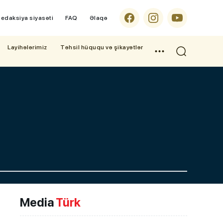
edaksiya siyasəti
FAQ
Əlaqə
Layihələrimiz
Təhsil hüququ və şikayətlər
Media
Türk