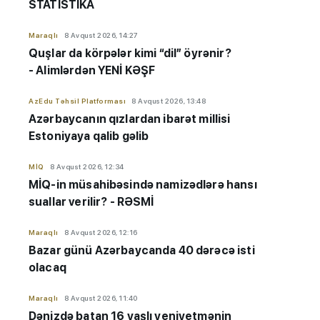
STATİSTİKA
Maraqlı
8 Avqust 2026, 14:27
Quşlar da körpələr kimi “dil” öyrənir?
- Alimlərdən YENİ KƏŞF
AzEdu Təhsil Platforması
8 Avqust 2026, 13:48
Azərbaycanın qızlardan ibarət millisi
Estoniyaya qalib gəlib
MİQ
8 Avqust 2026, 12:34
MİQ-in müsahibəsində namizədlərə hansı
suallar verilir? - RƏSMİ
Maraqlı
8 Avqust 2026, 12:16
Bazar günü Azərbaycanda 40 dərəcə isti
olacaq
Maraqlı
8 Avqust 2026, 11:40
Dənizdə batan 16 yaşlı yeniyetmənin