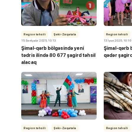
Region təhsili
Şəki-Zaqatala
Region təhsili
15 Sentyabr 2025, 10:13
13 İyun 2025, 10:10
Şimal-qərb bölgəsində yeni
Şimal-qərb 
tədris ilində 80 677 şagird təhsil
qədər şagi
alacaq
Region təhsili
Şəki-Zaqatala
Region təhsili