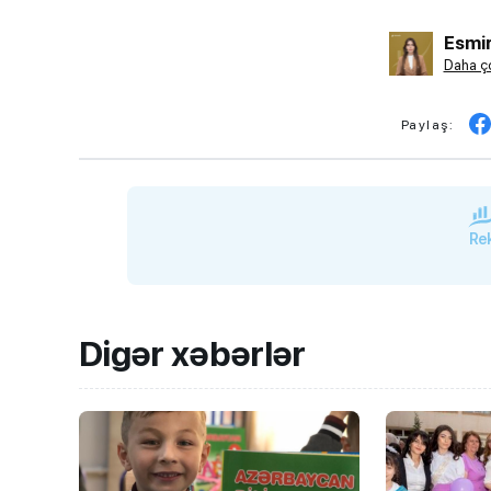
Esmir
Daha ço
Paylaş:
Rek
Digər xəbərlər