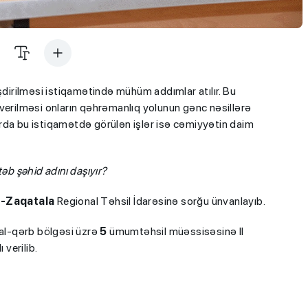
şdirilməsi istiqamətində mühüm addımlar atılır. Bu
verilməsi onların qəhrəmanlıq yolunun gənc nəsillərə
rda bu istiqamətdə görülən işlər isə cəmiyyətin daim
əb şəhid adını daşıyır?
-Zaqatala
Regional Təhsil İdarəsinə sorğu ünvanlayıb.
mal-qərb bölgəsi üzrə
5
ümumtəhsil müəssisəsinə II
verilib.