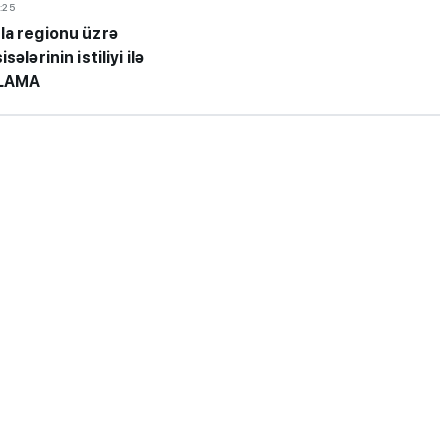
:25
la regionu üzrə
sələrinin istiliyi ilə
QLAMA