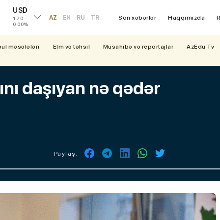
USD
AZ
EN
RU
TR
Son xəbərlər
Haqqımızda
R
1.70
0.00%
bul məsələləri
Elm və təhsil
Müsahibə və reportajlar
AzEdu Tv
ını daşıyan nə qədər
Paylaş: