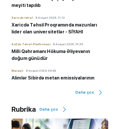
meyiti tapılıb
Xaricdə təhsil
8 Avqust 2026, 11:12
Xaricdə Təhsil Proqramında məzunları
lider olan universitetlər - SİYAHI
AzEdu Təhsil Platforması
8 Avqust 2026, 10:35
Milli Qəhrəmanı Hökumə Əliyevanın
doğum günüdür
Maraqlı
8 Avqust 2026, 09:49
Alimlər Sibirdə metan emissiyalarının
artdığını bildiriblər
Daha çox
AzEdu Təhsil Platforması
Maraqlı
8 Avqust 2026, 09:34
Uşaqların allergiyası üçün riskli meyvələr
Rubrika
Daha çox
-
alma,nar,şaftalı...
MİQ
8 Avqust 2026, 09:03