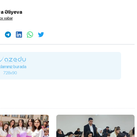
a Əliyeva
x xəbər
lamınız burada
728x90