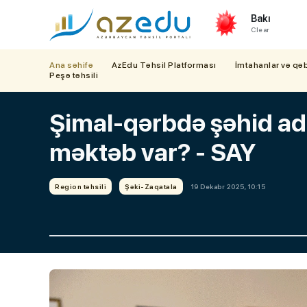
Bakı
Clear
Ana səhifə
AzEdu Təhsil Platforması
İmtahanlar və qə
Peşə təhsili
Şimal-qərbdə şəhid ad
məktəb var? - SAY
Region təhsili
Şəki-Zaqatala
19 Dekabr 2025, 10:15