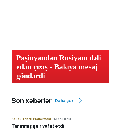
Paşinyandan Rusiyanı dəli
edən çıxış - Bakıya mesaj
göndərdi
Son xəbərlər
Daha çox
AzEdu Təhsil Platforması
13:57, Bu gün
Tanınmış şair vəfat etdi