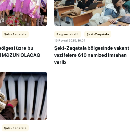
Şəki-Zaqatala
Region təhsili
Şəki-Zaqatala
16 Fevral 2025, 16:01
bölgəsi üzrə bu
Şəki-Zaqatala bölgəsində vakant
rd MƏZUN OLACAQ
vəzifələrə 610 namizəd imtahan
verib
Şəki-Zaqatala