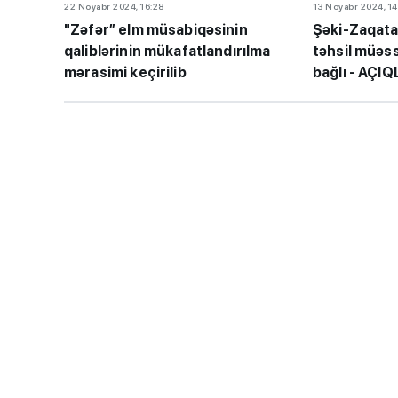
22 Noyabr 2024, 16:28
13 Noyabr 2024, 14
"Zəfər” elm müsabiqəsinin
Şəki-Zaqata
qaliblərinin mükafatlandırılma
təhsil müəssi
mərasimi keçirilib
bağlı - AÇI