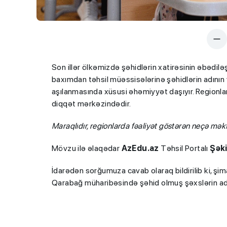
Son illər ölkəmizdə şəhidlərin xatirəsinin əbədilə
baxımdan təhsil müəssisələrinə şəhidlərin adının 
aşılanmasında xüsusi əhəmiyyət daşıyır. Regionla
diqqət mərkəzindədir.
Maraqlıdır, regionlarda fəaliyət göstərən neçə məkt
Mövzu ilə əlaqədar
AzEdu.az
Təhsil Portalı
Şəki
İdarədən sorğumuza cavab olaraq bildirilib ki, şi
Qarabağ müharibəsində şəhid olmuş şəxslərin adı 