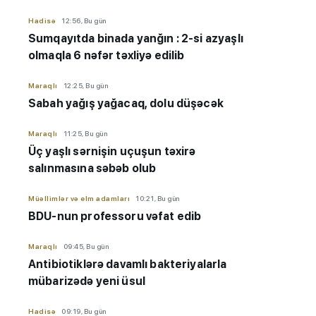
Hadisə
12:56, Bu gün
Sumqayıtda binada yanğın : 2-si azyaşlı
olmaqla 6 nəfər təxliyə edilib
Maraqlı
12:25, Bu gün
Sabah yağış yağacaq, dolu düşəcək
Maraqlı
11:25, Bu gün
Üç yaşlı sərnişin uçuşun təxirə
salınmasına səbəb olub
Müəllimlər və elm adamları
10:21, Bu gün
BDU-nun professoru vəfat edib
Maraqlı
09:45, Bu gün
Antibiotiklərə davamlı bakteriyalarla
mübarizədə yeni üsul
Hadisə
09:19, Bu gün