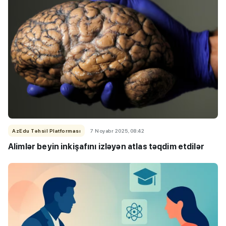
AzEdu Təhsil Platforması
7 Noyabr 2025, 08:42
Alimlər beyin inkişafını izləyən atlas təqdim etdilər