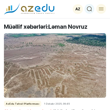
AZ
Müəllif xəbərləri:
Ləman Novruz
AzEdu Təhsil Platforması
1 Dekabr 2025, 09:45