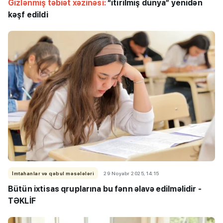
Gizlənmiş təbiət xəzinəsi:
“itirilmiş dünya” yenidən
kəşf edildi
İmtahanlar və qəbul məsələləri
29 Noyabr 2025, 14:15
Bütün ixtisas qruplarına bu fənn əlavə edilməlidir -
TƏKLİF