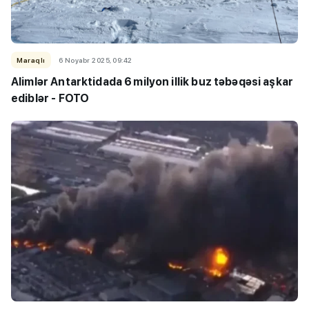
Maraqlı
6 Noyabr 2025, 09:42
Alimlər Antarktidada 6 milyon illik buz təbəqəsi aşkar
ediblər -
FOTO