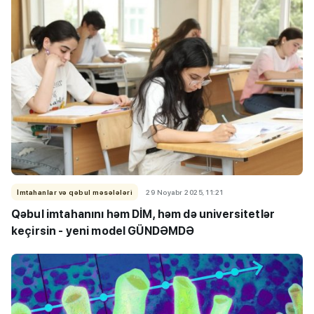
İmtahanlar və qəbul məsələləri
29 Noyabr 2025, 11:21
Qəbul imtahanını həm DİM, həm də universitetlər
keçirsin - yeni model GÜNDƏMDƏ