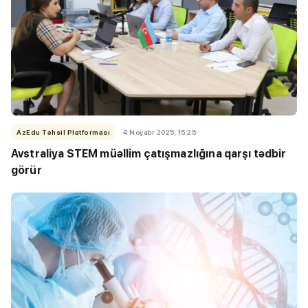
AzEdu Təhsil Platforması
4 Noyabr 2025, 15:25
Avstraliya STEM müəllim çatışmazlığına qarşı tədbir
görür