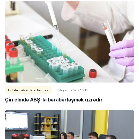
AzEdu Təhsil Platforması
5 Noyabr 2025, 10:13
Çin elmdə ABŞ-la bərabərləşmək üzrədir