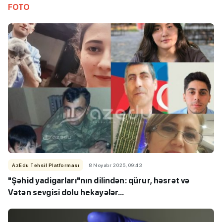
FOTO
AzEdu Təhsil Platforması
8 Noyabr 2025, 09:43
"Şəhid yadigarları"nın dilindən: qürur, həsrət və
Vətən sevgisi dolu hekayələr...