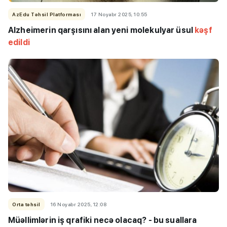
AzEdu Təhsil Platforması
17 Noyabr 2025, 10:55
Alzheimerin qarşısını alan yeni molekulyar üsul
kəşf
edildi
Orta təhsil
16 Noyabr 2025, 12:08
Müəllimlərin iş qrafiki necə olacaq? - bu suallara