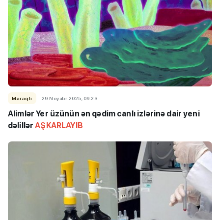
Maraqlı
29 Noyabr 2025, 09:23
Alimlər Yer üzünün ən qədim canlı izlərinə dair yeni
dəlillər
AŞKARLAYIB