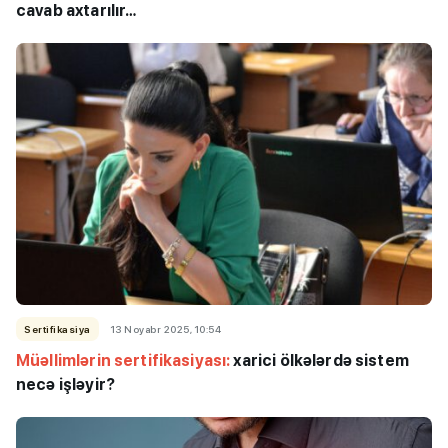
cavab axtarılır…
Sertifikasiya
13 Noyabr 2025, 10:54
Müəllimlərin sertifikasiyası:
xarici ölkələrdə sistem
necə işləyir?