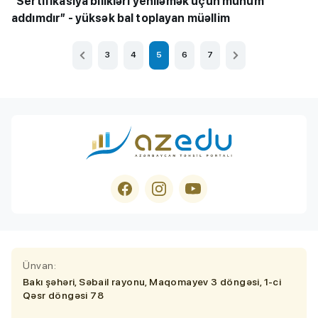
“Sertifikasiya bilikləri yeniləmək üçün mühüm
addımdır” - yüksək bal toplayan müəllim
3
4
5
6
7
Ünvan:
Bakı şəhəri, Səbail rayonu, Maqomayev 3 döngəsi, 1-ci
Qəsr döngəsi 78