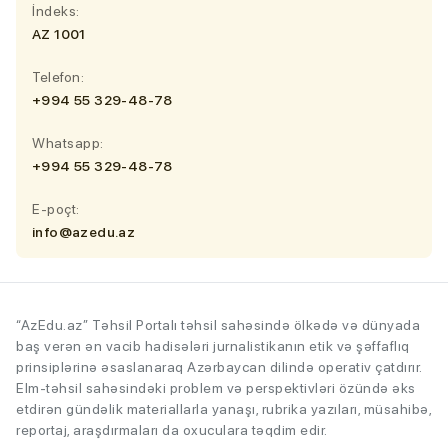
İndeks:
AZ 1001
Telefon:
+994 55 329-48-78
Whatsapp:
+994 55 329-48-78
E-poçt:
info@azedu.az
“AzEdu.az” Təhsil Portalı təhsil sahəsində ölkədə və dünyada
baş verən ən vacib hadisələri jurnalistikanın etik və şəffaflıq
prinsiplərinə əsaslanaraq Azərbaycan dilində operativ çatdırır.
Elm-təhsil sahəsindəki problem və perspektivləri özündə əks
etdirən gündəlik materiallarla yanaşı, rubrika yazıları, müsahibə,
reportaj, araşdırmaları da oxuculara təqdim edir.