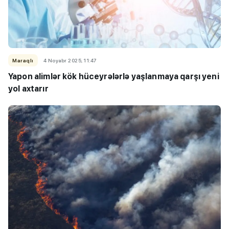
Maraqlı
4 Noyabr 2025, 11:47
Yapon alimlər kök hüceyrələrlə yaşlanmaya qarşı yeni
yol axtarır