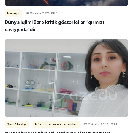
Maraqlı
30 Oktyabr 2025, 08:46
Dünya iqlimi üzrə kritik göstəricilər “qırmızı
səviyyədə”dir
Sertifikasiya
Müəllimlər və elm adamları
25 Oktyabr 2025, 15:21