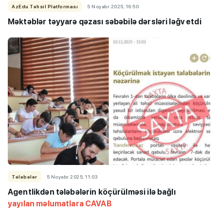
AzEdu Təhsil Platforması
5 Noyabr 2025, 16:50
Məktəblər təyyarə qəzası səbəbilə dərsləri ləğv etdi
Tələbələr
5 Noyabr 2025, 11:03
Agentlikdən tələbələrin köçürülməsi ilə bağlı
yayılan məlumatlara CAVAB