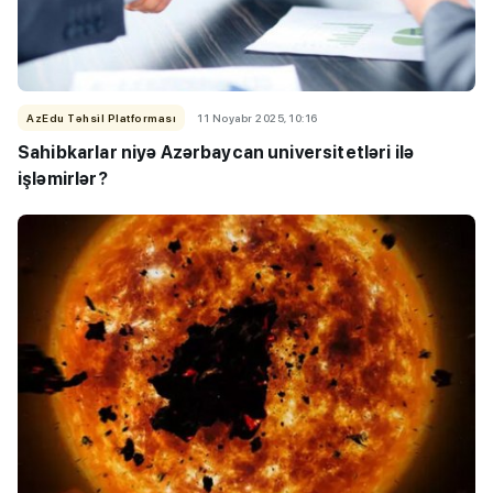
AzEdu Təhsil Platforması
11 Noyabr 2025, 10:16
Sahibkarlar niyə Azərbaycan universitetləri ilə
işləmirlər?