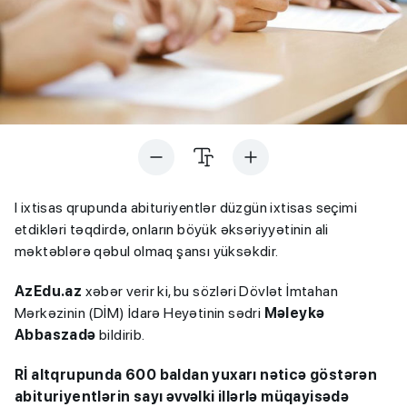
I ixtisas qrupunda abituriyentlər düzgün ixtisas seçimi
etdikləri təqdirdə, onların böyük əksəriyyətinin ali
məktəblərə qəbul olmaq şansı yüksəkdir.
AzEdu.az
xəbər verir ki, bu sözləri Dövlət İmtahan
Mərkəzinin (DİM) İdarə Heyətinin sədri
Məleykə
Abbaszadə
bildirib.
Rİ altqrupunda 600 baldan yuxarı nəticə göstərən
abituriyentlərin sayı əvvəlki illərlə müqayisədə