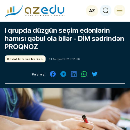
AZ
I qrupda düzgün seçim edənlərin
hamısı qəbul ola bilər - DİM sədrindən
PROQNOZ
Dövlət İmtahan Mərkəzi
11 Avqust 2025, 11:06
Paylaş: