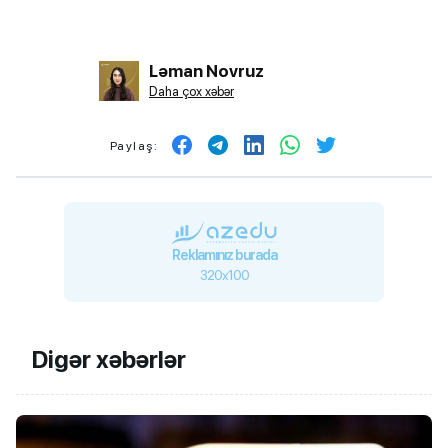
Ləman Novruz
Daha çox xəbər
Paylaş:
Reklamınız burada
320x100
Digər xəbərlər