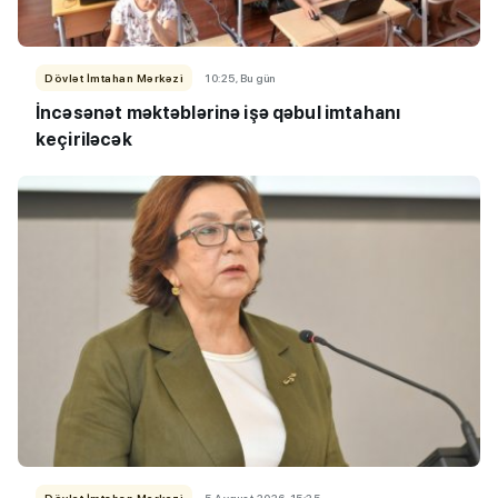
Dövlət İmtahan Mərkəzi
10:25, Bu gün
İncəsənət məktəblərinə işə qəbul imtahanı
keçiriləcək
Dövlət İmtahan Mərkəzi
5 Avqust 2026, 15:25