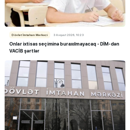
Dövlət İmtahan Mərkəzi
3 Avqust 2026, 10:23
Onlar ixtisas seçiminə buraxılmayacaq - DİM-dən
VACİB şərtlər