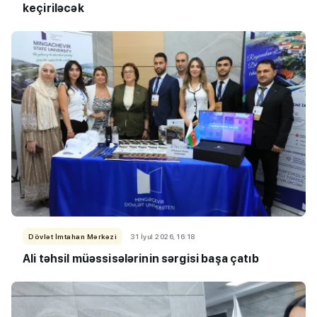
keçiriləcək
Dövlət İmtahan Mərkəzi
31 İyul 2026, 16:18
Ali təhsil müəssisələrinin sərgisi başa çatıb