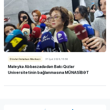
Dövlət İmtahan Mərkəzi
31 İyul 2026, 15:56
Məleykə Abbaszadədən Bakı Qızlar
Universitetinin bağlanmasına MÜNASİBƏT