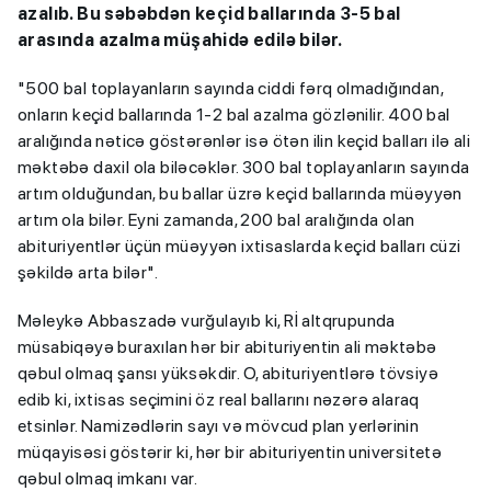
azalıb. Bu səbəbdən keçid ballarında 3-5 bal
arasında azalma müşahidə edilə bilər.
"500 bal toplayanların sayında ciddi fərq olmadığından,
onların keçid ballarında 1-2 bal azalma gözlənilir. 400 bal
aralığında nəticə göstərənlər isə ötən ilin keçid balları ilə ali
məktəbə daxil ola biləcəklər. 300 bal toplayanların sayında
artım olduğundan, bu ballar üzrə keçid ballarında müəyyən
artım ola bilər. Eyni zamanda, 200 bal aralığında olan
abituriyentlər üçün müəyyən ixtisaslarda keçid balları cüzi
şəkildə arta bilər".
Məleykə Abbaszadə vurğulayıb ki, Rİ altqrupunda
müsabiqəyə buraxılan hər bir abituriyentin ali məktəbə
qəbul olmaq şansı yüksəkdir. O, abituriyentlərə tövsiyə
edib ki, ixtisas seçimini öz real ballarını nəzərə alaraq
etsinlər. Namizədlərin sayı və mövcud plan yerlərinin
müqayisəsi göstərir ki, hər bir abituriyentin universitetə
qəbul olmaq imkanı var.