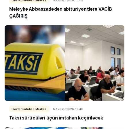
Məleykə Abbaszadədən abituriyentlərə VACİB
ÇAĞIRIŞ
Dövlət İmtahan Mərkəzi
5 Avqust 2026, 10:45
Taksi sürücüləri üçün imtahan keçiriləcək