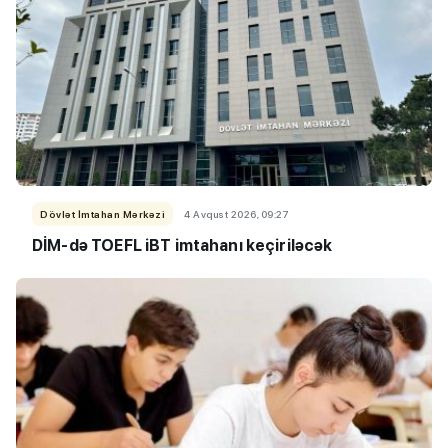
Dövlət İmtahan Mərkəzi
4 Avqust 2026, 09:27
DİM-də TOEFL iBT imtahanı keçiriləcək