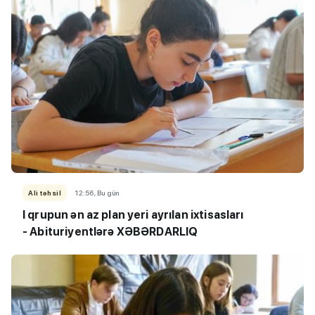
Ali təhsil
12:56, Bu gün
I qrupun ən az plan yeri ayrılan ixtisasları
- Abituriyentlərə XƏBƏRDARLIQ