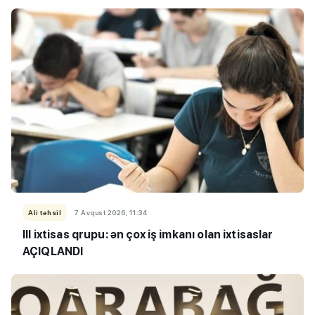
Ali təhsil
7 Avqust 2026, 11:34
III ixtisas qrupu: ən çox iş imkanı olan ixtisaslar
AÇIQLANDI