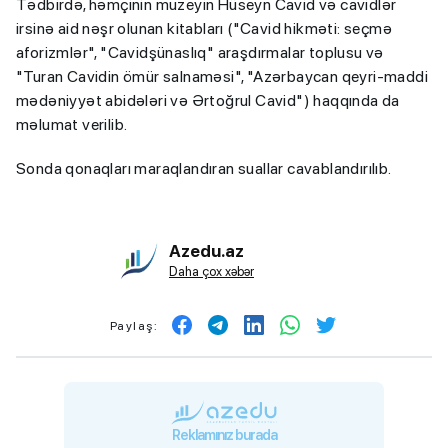
Tədbirdə, həmçinin muzeyin Hüseyn Cavid və cavidlər
irsinə aid nəşr olunan kitabları ("Cavid hikməti: seçmə
aforizmlər", "Cavidşünaslıq" araşdırmalar toplusu və
"Turan Cavidin ömür salnaməsi", "Azərbaycan qeyri-maddi
mədəniyyət abidələri və Ərtoğrul Cavid") haqqında da
məlumat verilib.
Sonda qonaqları maraqlandıran suallar cavablandırılıb.
Azedu.az
Daha çox xəbər
Paylaş:
Reklamınız burada