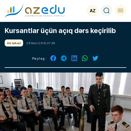
AZ
Kursantlar üçün açıq dərs keçirilib
Ali təhsil
28 Mart 2018, 07:46
Paylaş: