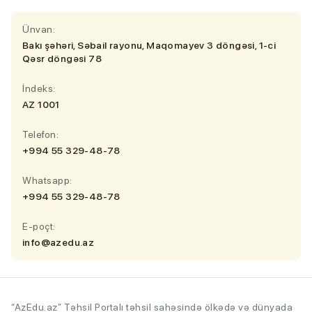
Ünvan:
Bakı şəhəri, Səbail rayonu, Maqomayev 3 döngəsi, 1-ci
Qəsr döngəsi 78
İndeks:
AZ 1001
Telefon:
+994 55 329-48-78
Whatsapp:
+994 55 329-48-78
E-poçt:
info@azedu.az
“AzEdu.az” Təhsil Portalı təhsil sahəsində ölkədə və dünyada