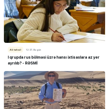
Ali təhsil
12:37, Bu gün
I qrupda rus bölməsi üzrə hansı ixtisaslara az yer
ayrılıb? - RƏSMİ