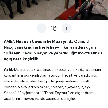
AMEA Hüseyn Cavidin Ev Muzeyində Cəmşid
Naxçıvanski adına hərbi liseyin kursantları üçün
"Hüseyn Cavidin həyat və yaradıcılığı" mövzusunda
açıq dərs keçirilib.
AzEDU
science.az-a istinadən xəbər verir ki, dərs zamanı
kursantlara görkəmli dramaturqun həyat və yaradıcılığı,
eləcə də ailə üzvləri haqqında geniş məlumat verilib.
Bundan əlavə, ədibin "Ana", "Maral", "Şeyda", "Şeyx
Sənan", "Peyğəmbər", "Topal Teymur" və digər dram
əsərlərinin mövzu və ideyasından danışılıb.