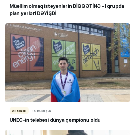
Müəllim olmaq istəyənlərin DİQQƏTİNƏ - I qrupda
plan yerləri DƏYİŞDİ
Ali təhsil
14:19, Bu gün
UNEC-in tələbəsi dünya çempionu oldu