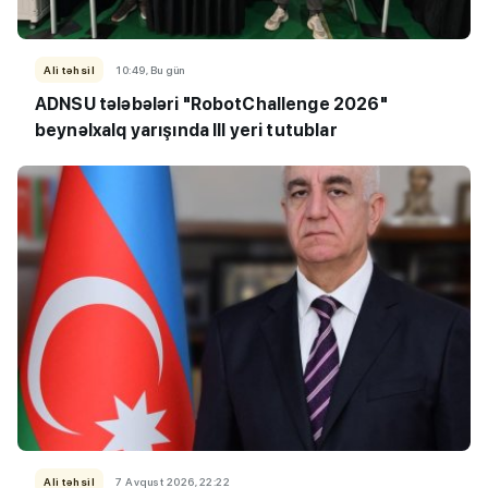
Ali təhsil
10:49, Bu gün
ADNSU tələbələri "RobotChallenge 2026"
beynəlxalq yarışında III yeri tutublar
Ali təhsil
7 Avqust 2026, 22:22