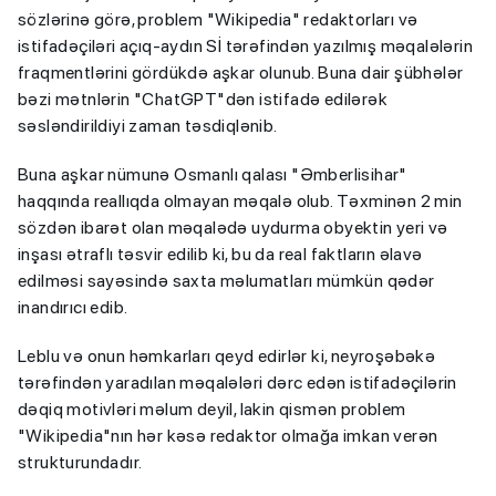
sözlərinə görə, problem "Wikipedia" redaktorları və
istifadəçiləri açıq-aydın Sİ tərəfindən yazılmış məqalələrin
fraqmentlərini gördükdə aşkar olunub. Buna dair şübhələr
bəzi mətnlərin "ChatGPT"dən istifadə edilərək
səsləndirildiyi zaman təsdiqlənib.
Buna aşkar nümunə Osmanlı qalası "Əmberlisihar"
haqqında reallıqda olmayan məqalə olub. Təxminən 2 min
sözdən ibarət olan məqalədə uydurma obyektin yeri və
inşası ətraflı təsvir edilib ki, bu da real faktların əlavə
edilməsi sayəsində saxta məlumatları mümkün qədər
inandırıcı edib.
Leblu və onun həmkarları qeyd edirlər ki, neyroşəbəkə
tərəfindən yaradılan məqalələri dərc edən istifadəçilərin
dəqiq motivləri məlum deyil, lakin qismən problem
"Wikipedia"nın hər kəsə redaktor olmağa imkan verən
strukturundadır.