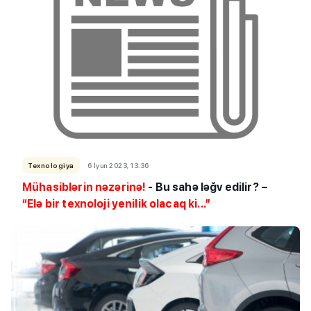
Texnologiya
6 İyun 2023, 13:36
Mühasiblərin nəzərinə!
- Bu sahə ləğv edilir? –
“Elə bir texnoloji yenilik olacaq ki...”