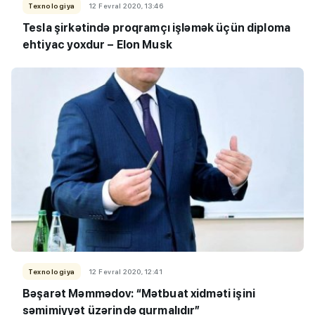
Texnologiya
12 Fevral 2020, 13:46
Tesla şirkətində proqramçı işləmək üçün diploma
ehtiyac yoxdur – Elon Musk
Texnologiya
12 Fevral 2020, 12:41
Bəşarət Məmmədov: “Mətbuat xidməti işini
səmimiyyət üzərində qurmalıdır”