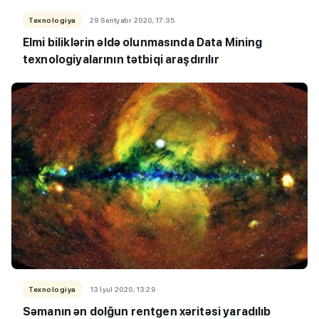
Texnologiya
29 Sentyabr 2020, 17:35
Elmi biliklərin əldə olunmasında Data Mining
texnologiyalarının tətbiqi araşdırılır
Texnologiya
13 İyul 2020, 13:29
Səmanın ən dolğun rentgen xəritəsi yaradılıb