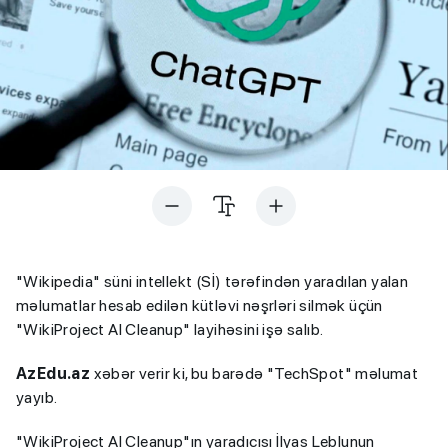
"Wikipedia" süni intellekt (Sİ) tərəfindən yaradılan yalan
məlumatlar hesab edilən kütləvi nəşrləri silmək üçün
"WikiProject AI Cleanup" layihəsini işə salıb.
AzEdu.az
xəbər verir ki, bu barədə "TechSpot" məlumat
yayıb.
"WikiProject AI Cleanup"ın yaradıcısı İlyas Leblunun