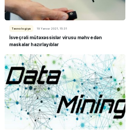
Texnologiya
19 Yanvar 2021, 15:31
İsveçrəli mütəxəssislər virusu məhv edən
maskalar hazırlayıblar