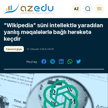
AZ
"Wikipedia" süni intellektlə yaradılan
yanlış məqalələrlə bağlı hərəkətə
keçdir
Texnologiya
12 Oktyabr 2024, 09:41
Paylaş: