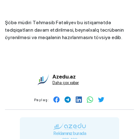
Şöbə müdiri Təhmasib Fətəliyev bu istiqamətdə
tədqiqatların davam etdirilməsi, beynəlxalq təcrübənin
öyrənilməsi və məqalənin hazırlanmasını tövsiyə edib.
Azedu.az
Daha çox xəbər
Paylaş:
Reklamınız burada