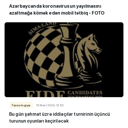
Azərbaycanda koronavirusun yayılmasını
azaltmağa kömək edən mobil tətbiq - FOTO
Texnologiya
19 Mart 2020, 12:52
Bu gün şahmat üzrə iddiaçılar turnirinin üçüncü
turunun oyunları keçiriləcək