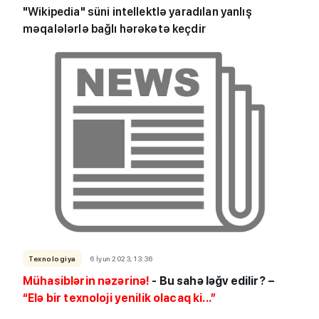
"Wikipedia" süni intellektlə yaradılan yanlış
məqalələrlə bağlı hərəkətə keçdir
Texnologiya
6 İyun 2023, 13:36
Mühasiblərin nəzərinə!
- Bu sahə ləğv edilir? –
“Elə bir texnoloji yenilik olacaq ki...”