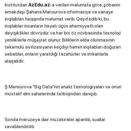
İnstitutdan
AzEdu.az
-a verilən məlumata görə, şöbənin
əməkdaşı Şahanə Mansurova informasiya və sənaye
inqilabları haqqında məlumat verib. Qeyd edib ki, bu
inqilablar insanların həyatı üçün əhəmiyyətli olan
dəyişikliklər dövrüdür və hər biri öz növbəsində texnoloji
yeniliklərlə müşayiət olunur. Biliklərin əldə olunmasının
təkamülü sivilizasiyanın keçdiyi həmin inqilabları doğuran
səbəblər, onların yaratdığı təzahürlər və imkanlarla
əlaqəlidir.
Ş.Mansurova “Big Data”nın analiz texnologiyaları və onun
müxtəlif elm sahələrində tətbiqindən danışıb.
Sonda məruzəyə dair müzakirələr aparılıb, suallar
cavablandırılıb.