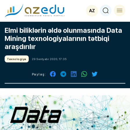
AZ
Elmi biliklərin əldə olunmasında Data
Mining texnologiyalarının tətbiqi
araşdırılır
Texnologiya
29 Sentyabr 2020, 17:35
Paylaş: