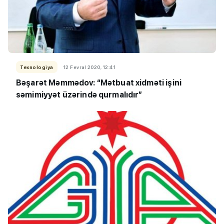
Texnologiya
12 Fevral 2020, 12:41
Bəşarət Məmmədov: “Mətbuat xidməti işini
səmimiyyət üzərində qurmalıdır”