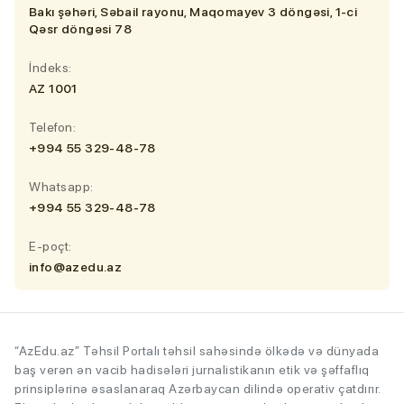
Bakı şəhəri, Səbail rayonu, Maqomayev 3 döngəsi, 1-ci
Qəsr döngəsi 78
İndeks:
AZ 1001
Telefon:
+994 55 329-48-78
Whatsapp:
+994 55 329-48-78
E-poçt:
info@azedu.az
“AzEdu.az” Təhsil Portalı təhsil sahəsində ölkədə və dünyada
baş verən ən vacib hadisələri jurnalistikanın etik və şəffaflıq
prinsiplərinə əsaslanaraq Azərbaycan dilində operativ çatdırır.