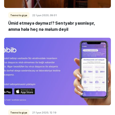
Texnologiya
22 İyun 2020, 09:01
Ümid etməyə dəyməz!? Sentyabr yaxınlaşır,
amma hələ heç nə məlum deyil
Texnologiya
21 İyun 2020, 12:19