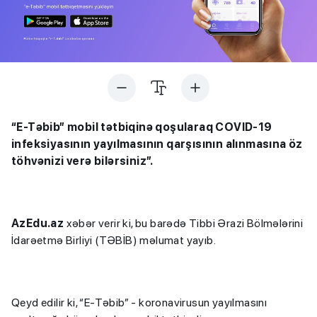
“E-Təbib” mobil tətbiqinə qoşularaq COVID-19
infeksiyasının yayılmasının qarşısının alınmasına öz
töhvənizi verə bilərsiniz”.
AzEdu.az
xəbər verir ki, bu barədə Tibbi Ərazi Bölmələrini
İdarəetmə Birliyi (TƏBİB) məlumat yayıb.
Qeyd edilir ki, “E-Təbib” - koronavirusun yayılmasını