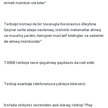
etmək mümkün ola bilər!
Tətbiqin köməyi ilə bir toxunuşla Koronavirus Əleyhinə
Qaynar xətlə əlaqə saxlamaq, statistik məlumatlar almaq
və müvafiq yardım, həmçinin müxtəlif bildirişlər və xəbərlər
də almaq mümkündür”.
TƏBİB tətbiqə necə qoşulmaq qaydasını da izah edib:
Tətbiqi asanlıqla telefonunuza yükləyə bilərsiniz:
İstifadə etdiyiniz sistemdən asılı olaraq, tətbiqi “Play