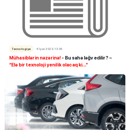
Texnologiya
6 İyun 2023, 13:36
Mühasiblərin nəzərinə!
- Bu sahə ləğv edilir? –
“Elə bir texnoloji yenilik olacaq ki...”