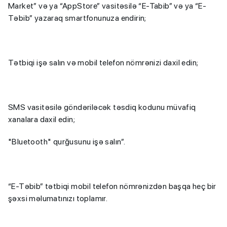
Market” və ya “AppStore” vasitəsilə “E-Tabib” və ya “E-
Təbib” yazaraq smartfonunuza endirin;
Tətbiqi işə salın və mobil telefon nömrənizi daxil edin;
SMS vasitəsilə göndəriləcək təsdiq kodunu müvafiq
xanalara daxil edin;
"Bluetooth" qurğusunu işə salın”.
“E-Təbib” tətbiqi mobil telefon nömrənizdən başqa heç bir
şəxsi məlumatınızı toplamır.