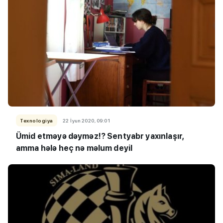
Texnologiya
22 İyun 2020, 09:01
Ümid etməyə dəyməz!? Sentyabr yaxınlaşır,
amma hələ heç nə məlum deyil