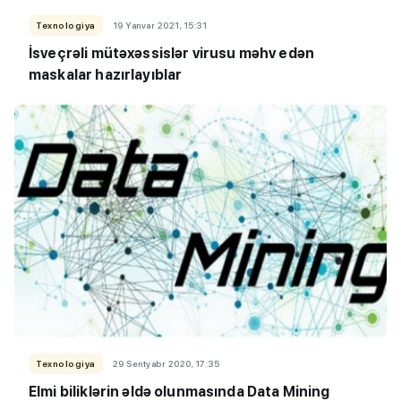
Texnologiya
19 Yanvar 2021, 15:31
İsveçrəli mütəxəssislər virusu məhv edən
maskalar hazırlayıblar
Texnologiya
29 Sentyabr 2020, 17:35
Elmi biliklərin əldə olunmasında Data Mining