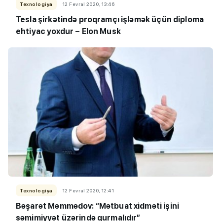
Texnologiya
12 Fevral 2020, 13:46
Tesla şirkətində proqramçı işləmək üçün diploma
ehtiyac yoxdur – Elon Musk
Texnologiya
12 Fevral 2020, 12:41
Bəşarət Məmmədov: “Mətbuat xidməti işini
səmimiyyət üzərində qurmalıdır”