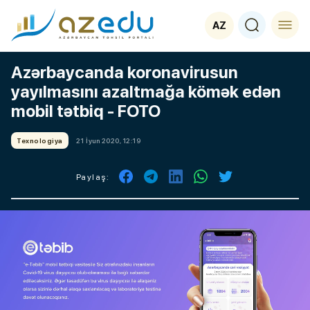
AZ
Azərbaycanda koronavirusun
yayılmasını azaltmağa kömək edən
mobil tətbiq - FOTO
Texnologiya
21 İyun 2020, 12:19
Paylaş: