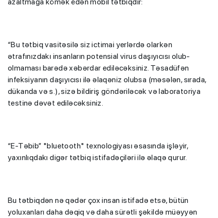
azaltmağa kömək edən mobil tətbiqdir:
“Bu tətbiq vasitəsilə siz ictimai yerlərdə olarkən
ətrafınızdakı insanların potensial virus daşıyıcısı olub-
olmaması barədə xəbərdar ediləcəksiniz. Təsadüfən
infeksiyanın daşıyıcısı ilə əlaqəniz olubsa (məsələn, sırada,
dükanda və s.), sizə bildiriş göndəriləcək və laboratoriya
testinə dəvət ediləcəksiniz.
“E-Təbib” "bluetooth" texnologiyası əsasında işləyir,
yaxınlıqdakı digər tətbiq istifadəçiləri ilə əlaqə qurur.
Bu tətbiqdən nə qədər çox insan istifadə etsə, bütün
yoluxanları daha dəqiq və daha sürətli şəkildə müəyyən