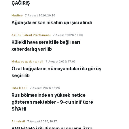
ÇAĞIRIŞ
Hadisə
7 Avqust 2026, 20:16
Ağdaşda erkən nikahın qarşısı alındı
AzEdu Təhsil Platforması
7 Avqust 2026, 17:36
Küləkli hava şəraiti ilə bağlı sarı
xəbərdarlıq verilib
Məktəbəqədər təhsil
7 Avqust 2026, 17:02
Özəl bağçaların nümayəndələri ilə görüş
keçirilib
Orta təhsil
7 Avqust 2026, 16:26
Rus bölməsində ən yüksək nəticə
göstərən məktəblər - 9-cu sinif üzrə
SİYAHI
Ali təhsil
7 Avqust 2026, 16:17
BMU-İNHA ikili diplom proqramı üzrə