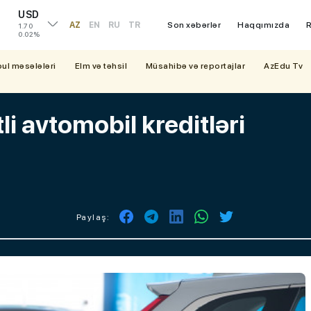
USD
AZ
EN
RU
TR
Son xəbərlər
Haqqımızda
R
1.70
0.02%
bul məsələləri
Elm və təhsil
Müsahibə və reportajlar
AzEdu Tv
i avtomobil kreditləri
Paylaş: