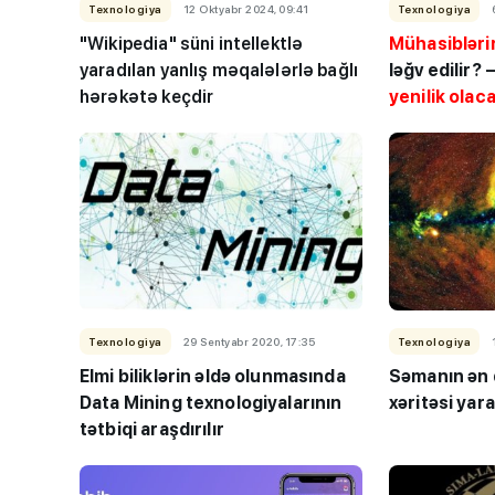
Texnologiya
12 Oktyabr 2024, 09:41
Texnologiya
"Wikipedia" süni intellektlə
Mühasibləri
yaradılan yanlış məqalələrlə bağlı
ləğv edilir? 
hərəkətə keçdir
yenilik olacaq
Texnologiya
29 Sentyabr 2020, 17:35
Texnologiya
Elmi biliklərin əldə olunmasında
Səmanın ən 
Data Mining texnologiyalarının
xəritəsi yara
tətbiqi araşdırılır