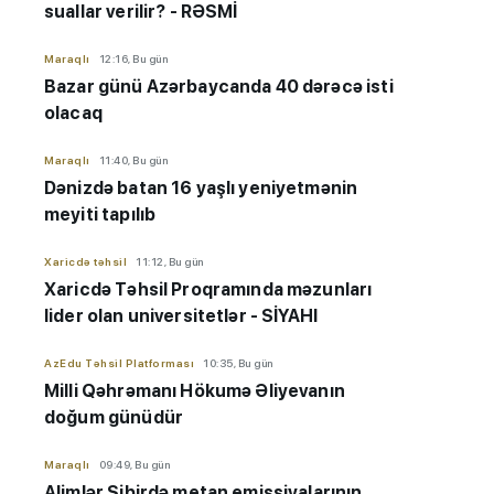
suallar verilir? - RƏSMİ
Maraqlı
12:16, Bu gün
Bazar günü Azərbaycanda 40 dərəcə isti
olacaq
Maraqlı
11:40, Bu gün
Dənizdə batan 16 yaşlı yeniyetmənin
meyiti tapılıb
Xaricdə təhsil
11:12, Bu gün
Xaricdə Təhsil Proqramında məzunları
lider olan universitetlər - SİYAHI
AzEdu Təhsil Platforması
10:35, Bu gün
Milli Qəhrəmanı Hökumə Əliyevanın
doğum günüdür
Maraqlı
09:49, Bu gün
Alimlər Sibirdə metan emissiyalarının