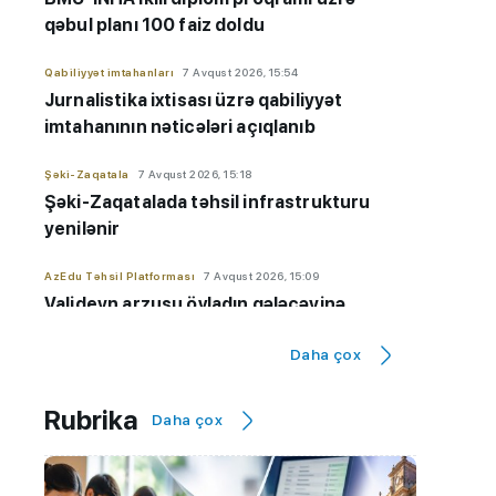
qəbul planı 100 faiz doldu
Qabiliyyət imtahanları
7 Avqust 2026, 15:54
Jurnalistika ixtisası üzrə qabiliyyət
imtahanının nəticələri açıqlanıb
Şəki-Zaqatala
7 Avqust 2026, 15:18
Şəki-Zaqatalada təhsil infrastrukturu
yenilənir
AzEdu Təhsil Platforması
7 Avqust 2026, 15:09
Valideyn arzusu övladın gələcəyinə
çevrilməməlidir - İxtisas seçimi ilə bağlı
Daha çox
VACİB çağırış
Maraqlı
7 Avqust 2026, 14:48
Rubrika
Daha çox
Alimlər süni intellektlə yeni viruslar
hazırlayıblar