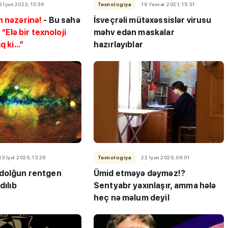
6 İyun 2023, 13:36
Texnologiya
19 Yanvar 2021, 15:31
n nəzərinə!
- Bu sahə
İsveçrəli mütəxəssislər virusu
–
“Elə bir texnoloji
məhv edən maskalar
 ki...”
hazırlayıblar
13 İyul 2020, 13:29
Texnologiya
22 İyun 2020, 09:01
dolğun rentgen
Ümid etməyə dəyməz!?
dılıb
Sentyabr yaxınlaşır, amma hələ
heç nə məlum deyil