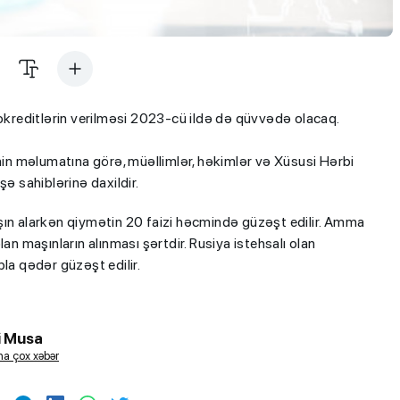
tokreditlərin verilməsi 2023-cü ildə də qüvvədə olacaq.
inin məlumatına görə, müəllimlər, həkimlər və Xüsusi Hərbi
ə sahiblərinə daxildir.
şın alarkən qiymətin 20 faizi həcmində güzəşt edilir. Amma
an maşınların alınması şərtdir. Rusiya istehsalı olan
la qədər güzəşt edilir.
i Musa
a çox xəbər