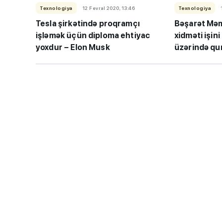
Texnologiya
12 Fevral 2020, 13:46
Texnologiya
Tesla şirkətində proqramçı
Bəşarət Mə
işləmək üçün diploma ehtiyac
xidməti işin
yoxdur – Elon Musk
üzərində qur
“Həftənin təhsil icmal
lisey seçimi, bağçala
imtahanları...