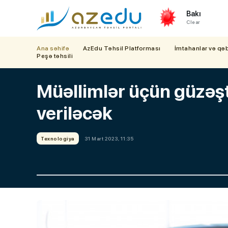
Bakı
Clear
Ana səhifə
AzEdu Təhsil Platforması
İmtahanlar və qə
Peşə təhsili
Müəllimlər üçün güzəştl
veriləcək
Texnologiya
31 Mart 2023, 11:35