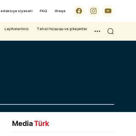
edaksiya siyasəti
FAQ
Əlaqə
Layihələrimiz
Təhsil hüququ və şikayətlər
Media
Türk