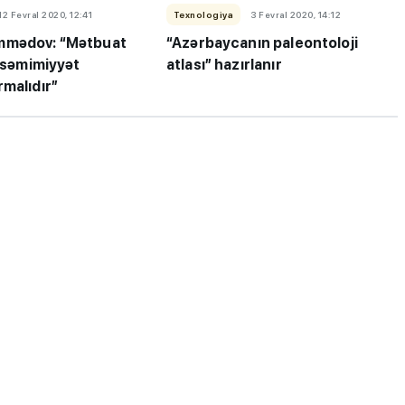
12 Fevral 2020, 12:41
Texnologiya
3 Fevral 2020, 14:12
mmədov: “Mətbuat
“Azərbaycanın paleontoloji
i səmimiyyət
atlası” hazırlanır
malıdır”
ı”- MİQ,
"Həftənin təhsil icmalı": Qəbul
r və qəbul
marafonu başa çatdı,
müəllimlərin nəticələri dəyişdi..