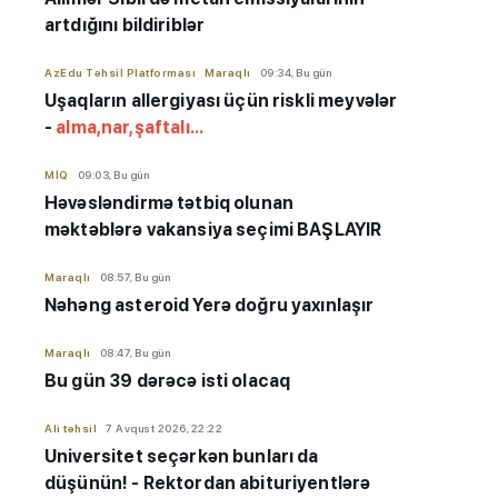
artdığını bildiriblər
AzEdu Təhsil Platforması
Maraqlı
09:34, Bu gün
Uşaqların allergiyası üçün riskli meyvələr
-
alma,nar,şaftalı...
MİQ
09:03, Bu gün
Həvəsləndirmə tətbiq olunan
məktəblərə vakansiya seçimi BAŞLAYIR
Maraqlı
08:57, Bu gün
Nəhəng asteroid Yerə doğru yaxınlaşır
Maraqlı
08:47, Bu gün
Bu gün 39 dərəcə isti olacaq
Ali təhsil
7 Avqust 2026, 22:22
Universitet seçərkən bunları da
düşünün! - Rektordan abituriyentlərə