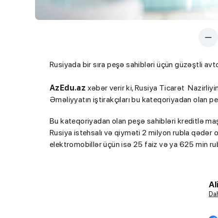
Rusiyada bir sıra peşə sahibləri üçün güzəştli av
AzEdu.az
xəbər verir ki, Rusiya Ticarət Nazirliy
Əməliyyatın iştirakçıları bu kateqoriyadan olan peş
Bu kateqoriyadan olan peşə sahibləri kreditlə ma
Rusiya istehsalı və qiyməti 2 milyon rubla qədər ol
elektromobillər üçün isə 25 faiz və ya 625 min rub
Al
Dah