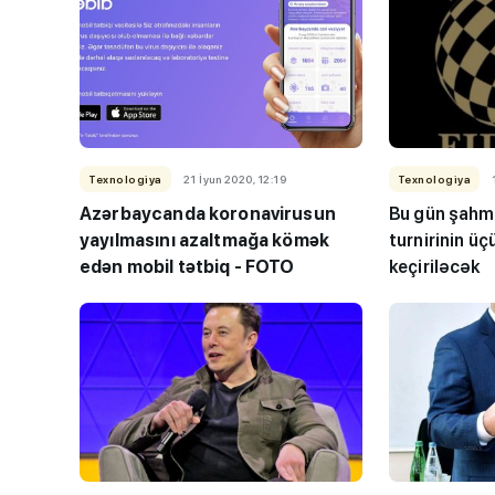
Texnologiya
21 İyun 2020, 12:19
Texnologiya
Azərbaycanda koronavirusun
Bu gün şahma
yayılmasını azaltmağa kömək
turnirinin ü
edən mobil tətbiq - FOTO