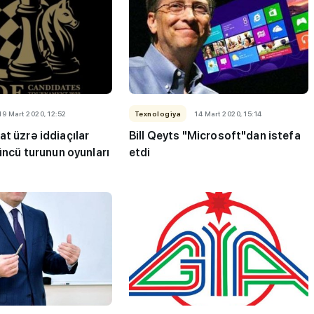
19 Mart 2020, 12:52
Texnologiya
14 Mart 2020, 15:14
t üzrə iddiaçılar
Bill Qeyts "Microsoft"dan istefa
çüncü turunun oyunları
etdi
keçiriləcək