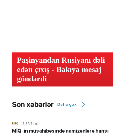
Paşinyandan Rusiyanı dəli
edən çıxış - Bakıya mesaj
göndərdi
Son xəbərlər
Daha çox
MİQ
12:34, Bu gün
MİQ-in müsahibəsində namizədlərə hansı