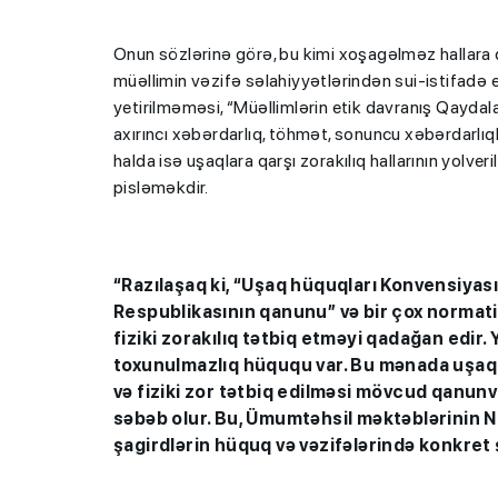
Onun sözlərinə görə, bu kimi xoşagəlməz hallara q
müəllimin vəzifə səlahiyyətlərindən sui-istifadə 
yetirilməməsi, “Müəllimlərin etik davranış Qaydal
axırıncı xəbərdarlıq, töhmət, sonuncu xəbərdarlıq
halda isə uşaqlara qarşı zorakılıq hallarının yolv
pisləməkdir.
“Razılaşaq ki, “Uşaq hüquqları Konvensiyas
Respublikasının qanunu” və bir çox normati
fiziki zorakılıq tətbiq etməyi qadağan edir.
toxunulmazlıq hüququ var. Bu mənada uşaqlar
və fiziki zor tətbiq edilməsi mövcud qanunve
səbəb olur. Bu, Ümumtəhsil məktəblərinin 
şagirdlərin hüquq və vəzifələrində konkret ş