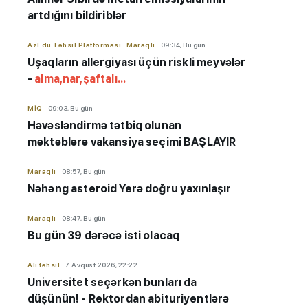
artdığını bildiriblər
AzEdu Təhsil Platforması
Maraqlı
09:34, Bu gün
Uşaqların allergiyası üçün riskli meyvələr
-
alma,nar,şaftalı...
MİQ
09:03, Bu gün
Həvəsləndirmə tətbiq olunan
məktəblərə vakansiya seçimi BAŞLAYIR
Maraqlı
08:57, Bu gün
Nəhəng asteroid Yerə doğru yaxınlaşır
Maraqlı
08:47, Bu gün
Bu gün 39 dərəcə isti olacaq
Ali təhsil
7 Avqust 2026, 22:22
Universitet seçərkən bunları da
düşünün! - Rektordan abituriyentlərə