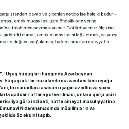
arşı standart cavab və çıxarılan nəticə isə hələ ki budur –
etməsi, əmək müqaviləsi üzrə öhdəliklərin yerinə
arı”nın tələblərini pozması və sair. Götürdüyümüz ölçü isə
la şiddətli töhmət, əmək müqaviləsini ləğv etmək, ən yaxşı
erilməz olduğunu vurğulamaq, bu kimi əməlləri qətiyyətlə
ı”, “Uşaq hüquqları haqqında Azərbaycan
v-hüquqi aktlar cəzalandırma vasitəsi kimi uşağa
 Yəni, bu sənədlərə əsasən uşağın azadlıq və şəxsi
la qəddar rəftara yol verilməsi, onlara qarşı psixi
riciliyə görə inzibati, hətta cinayət məsuliyyətinə
Nümunəvi Nizamnaməsində müəllimlərin və
əkildə öz əksini tapıb.