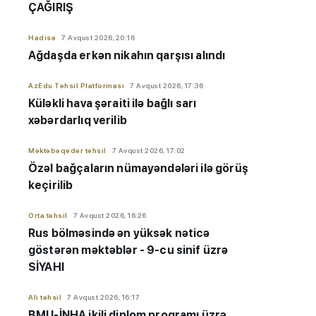
ÇAĞIRIŞ
Hadisə
7 Avqust 2026, 20:16
Ağdaşda erkən nikahın qarşısı alındı
AzEdu Təhsil Platforması
7 Avqust 2026, 17:36
Küləkli hava şəraiti ilə bağlı sarı
xəbərdarlıq verilib
Məktəbəqədər təhsil
7 Avqust 2026, 17:02
Özəl bağçaların nümayəndələri ilə görüş
keçirilib
Orta təhsil
7 Avqust 2026, 16:26
Rus bölməsində ən yüksək nəticə
göstərən məktəblər - 9-cu sinif üzrə
SİYAHI
Ali təhsil
7 Avqust 2026, 16:17
BMU-İNHA ikili diplom proqramı üzrə