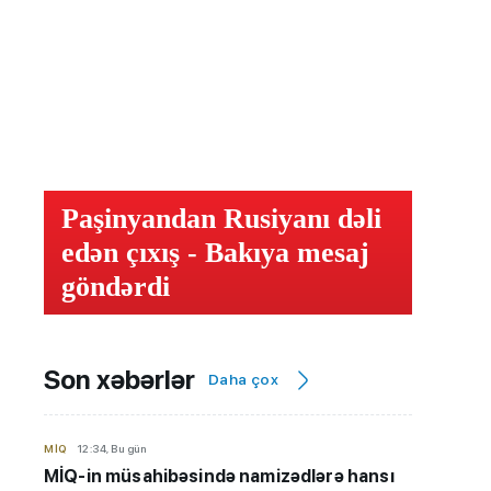
Paşinyandan Rusiyanı dəli
edən çıxış - Bakıya mesaj
göndərdi
Son xəbərlər
Daha çox
MİQ
12:34, Bu gün
MİQ-in müsahibəsində namizədlərə hansı