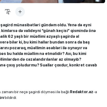
-şagird münasibətləri gündəm oldu. Y
enə də eyni
, kimlərsə də valideyni “günah keçisi” qismində önə
lik 62 yaşlı bir müəllimi azyaşlı şagirdə əl
rə bilər ki, bu kimi hallar bundan sonra da baş
ını pozaraq, müəllimin əsəbləri ilə oynayır və
s bu halda müəllim nə etməlidir? Axı, bu kimi
limlərdən də cəzalandırılanlar az olmayıb?
nə çıxış yoludurmu? Suallar çoxdur, konkret cavab
s zamanı bir neçə şagirdi döyməsi ilə bağlı
Redaktor.az
-a
lov
bildirdi.