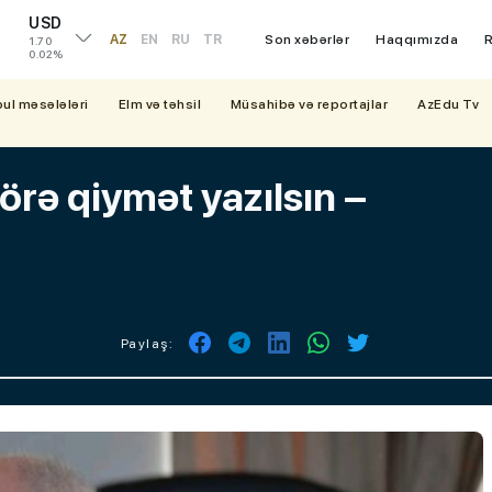
USD
AZ
EN
RU
TR
Son xəbərlər
Haqqımızda
R
1.70
0.02%
bul məsələləri
Elm və təhsil
Müsahibə və reportajlar
AzEdu Tv
örə qiymət yazılsın –
Paylaş: