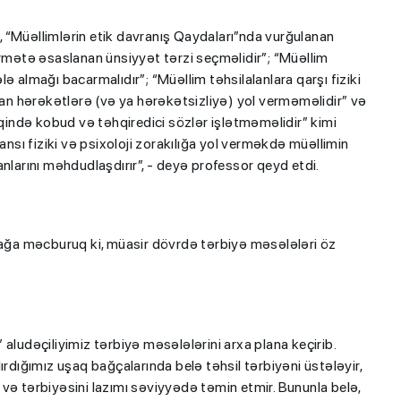
 “Müəllimlərin etik davranış Qaydaları”nda vurğulanan
örmətə əsaslanan ünsiyyət tərzi seçməlidir”; “Müəllim
ə almağı bacarmalıdır”; “Müəllim təhsilalanlara qarşı fiziki
ldan hərəkətlərə (və ya hərəkətsizliyə) yol verməməlidir” və
tqində kobud və təhqiredici sözlər işlətməməlidir” kimi
ansı fiziki və psixoloji zorakılığa yol verməkdə müəllimin
anlarını məhdudlaşdırır”, - deyə professor qeyd etdi.
şmağa məcburuq ki, müasir dövrdə tərbiyə məsələləri öz
aludəçiliyimiz tərbiyə məsələlərini arxa plana keçirib.
ığımız uşaq bağçalarında belə təhsil tərbiyəni üstələyir,
və tərbiyəsini lazımı səviyyədə təmin etmir. Bununla belə,