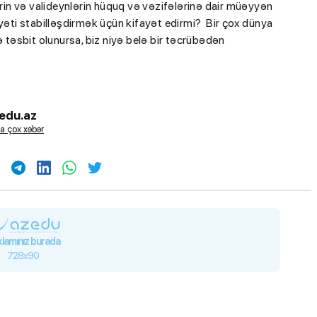
in və valideynlərin hüquq və vəzifələrinə dair müəyyən
yyəti stabilləşdirmək üçün kifayət edirmi? Bir çox dünya
ə təsbit olunursa, biz niyə belə bir təcrübədən
edu.az
iplom
MİQ balına görə Bakı üzrə
a çox xəbər
 imtahanları
birinci, respublika üzrə beşi
OLDU
lamınız burada
728x90