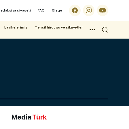
edaksiya siyasəti
FAQ
Əlaqə
Layihələrimiz
Təhsil hüququ və şikayətlər
Media
Türk