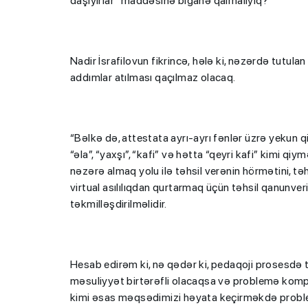
daşıyırlar” maddəsinə biganə qalmalıyıq?”
Nadir İsrafilovun fikrincə, hələ ki, nəzərdə tutula
addımlar atılması qaçılmaz olacaq.
“Həftənin təhsil icmal
“Bəlkə də, attestata ayrı-ayrı fənlər üzrə yekun q
lisey seçimi, bağçala
“əla”, “yaxşı”, “kafi” və hətta “qeyri kafi” kimi q
nəzərə almaq yolu ilə təhsil verənin hörmətini, tə
imtahanları...
virtual asılılıqdan qurtarmaq üçün təhsil qanunveri
təkmilləşdirilməlidir.
Hesab edirəm ki, nə qədər ki, pedaqoji prosesdə 
məsuliyyət birtərəfli olacaqsa və problemə komp
kimi əsas məqsədimizi həyata keçirməkdə proble