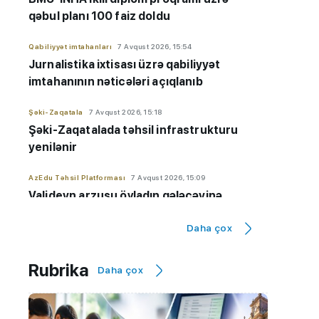
qəbul planı 100 faiz doldu
Qabiliyyət imtahanları
7 Avqust 2026, 15:54
Jurnalistika ixtisası üzrə qabiliyyət
imtahanının nəticələri açıqlanıb
Şəki-Zaqatala
7 Avqust 2026, 15:18
Şəki-Zaqatalada təhsil infrastrukturu
yenilənir
AzEdu Təhsil Platforması
7 Avqust 2026, 15:09
Valideyn arzusu övladın gələcəyinə
çevrilməməlidir - İxtisas seçimi ilə bağlı
Daha çox
VACİB çağırış
Maraqlı
7 Avqust 2026, 14:48
Rubrika
Daha çox
Alimlər süni intellektlə yeni viruslar
hazırlayıblar