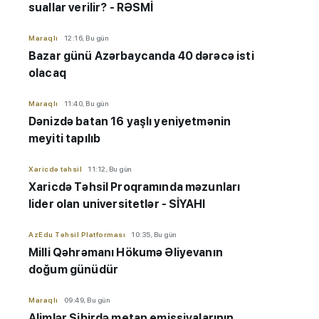
suallar verilir? - RƏSMİ
Maraqlı
12:16, Bu gün
Bazar günü Azərbaycanda 40 dərəcə isti
olacaq
Maraqlı
11:40, Bu gün
Dənizdə batan 16 yaşlı yeniyetmənin
meyiti tapılıb
Xaricdə təhsil
11:12, Bu gün
Xaricdə Təhsil Proqramında məzunları
lider olan universitetlər - SİYAHI
AzEdu Təhsil Platforması
10:35, Bu gün
Milli Qəhrəmanı Hökumə Əliyevanın
doğum günüdür
Maraqlı
09:49, Bu gün
Alimlər Sibirdə metan emissiyalarının