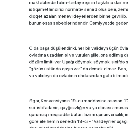
məktəblərdə təlim-tərbiyə işinin təşkilinə dair n
istiqamətləndirici normativ sənəd olsa belə, zə
diqqət azalan mənəvi dəyərlərdən birinə çevrilib. T
bunun əsas səbəblərindəndir. Cəmiyyətdə gedən 
O da başa düşüləndir ki, hər bir valideyn üçün övl
övladına uzadılan əl və vurulan şillə, ona edilmiş d
dözüm limiti var. Uşağı döymək, söymək, sinifdə
“gözün üstündə qaşın var” da demək olmaz. Bəs, 
və valideyn də övladının öhdəsindən gələ bilmədiy
Əgər, Konvensiyanın 19-cu maddəsinə əsasən “Dövlə
sui-istifadənin, qayğısızlığın və ya etinasız müna
qorumaq məqsədilə bütün lazımi qanunvericilik, inz
görə elə həmin sənədin 18-ci - “Valideynlər uşağın