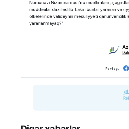
Nümunəvi Nizamnaməsi”nə müəllimlərin, şagirdlər
müddəalar daxil edilib. Lakin bunlar yaranan vəzi
ölkələrində valideynin məsuliyyəti qanunvericilikl
yararlanmayaq?”
Az
BMU-İNHA ikili d
Dah
proqramına qəbul
keçirilib
Paylaş:
Rek
Digər xəbərlər