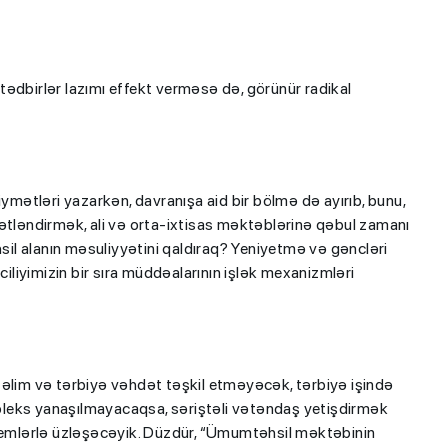
n tədbirlər lazımı effekt verməsə də, görünür radikal
ı”- MİQ,
"Həftənin təhsil icmalı": Qəbul
iymətləri yazarkən, davranışa aid bir bölmə də ayırıb, bunu,
r və qəbul
marafonu başa çatdı,
iymətləndirmək, ali və orta-ixtisas məktəblərinə qəbul zamanı
hsil alanın məsuliyyətini qaldıraq? Yeniyetmə və gəncləri
müəllimlərin nəticələri dəyişdi..
ciliyimizin bir sıra müddəalarının işlək mexanizmləri
təlim və tərbiyə vəhdət təşkil etməyəcək, tərbiyə işində
leks yanaşılmayacaqsa, səriştəli vətəndaş yetişdirmək
mlərlə üzləşəcəyik. Düzdür, “Ümumtəhsil məktəbinin