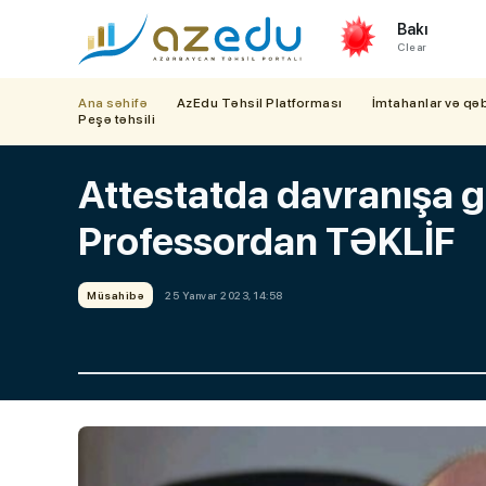
Bakı
Clear
Ana səhifə
AzEdu Təhsil Platforması
İmtahanlar və qə
Peşə təhsili
Attestatda davranışa g
Professordan TƏKLİF
Müsahibə
25 Yanvar 2023, 14:58