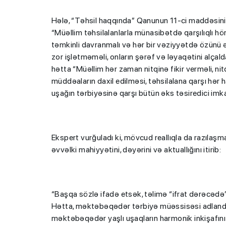
Hələ, “Təhsil haqqında” Qanunun 11-ci maddəsini,
“Müəllim təhsilalanlarla münasibətdə qarşılıqlı h
təmkinli davranmalı və hər bir vəziyyətdə özünü əl
zor işlətməməli, onların şərəf və ləyaqətini alça
hətta “Müəllim hər zaman nitqinə fikir verməli, ni
müddəaların daxil edilməsi, təhsilalana qarşı hər h
uşağın tərbiyəsinə qarşı bütün əks təsiredici imk
Ekspert vurğuladı ki, mövcud reallıqla da razıla
əvvəlki mahiyyətini, dəyərini və aktuallığını itirib:
“Başqa sözlə ifadə etsək, təlimə “ifrat dərəcədə” 
Hətta, məktəbəqədər tərbiyə müəssisəsi adlandırd
məktəbəqədər yaşlı uşaqların harmonik inkişafını 