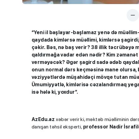
“Yeni il başlayar-başlamaz yenə də müəllim
qaydada kimlər
sə
müəllimi, kimlə
rsə
şagirdi
çək
ir
.
Bəs, nə baş verir? 38 illik təcrübəyə ma
qaldırmağa vadar edən nədir? Kim zəmanət ve
verməyəcək? Əgər şagird sadə ədəb qaydalar
onun normal dərs keçməsinə mane olursa, bə
vəziyyətlərdə müşahidəçi mövqe tutan müəl
Ümumiyyətlə, kimlərisə cəzalandırmaq yega
isə hələ ki, yoxdur”.
AzEdu.az
xəbər verir ki, məktəb müəlliminin dər
danışan təhsil eksperti,
professor Nadir İsrafi