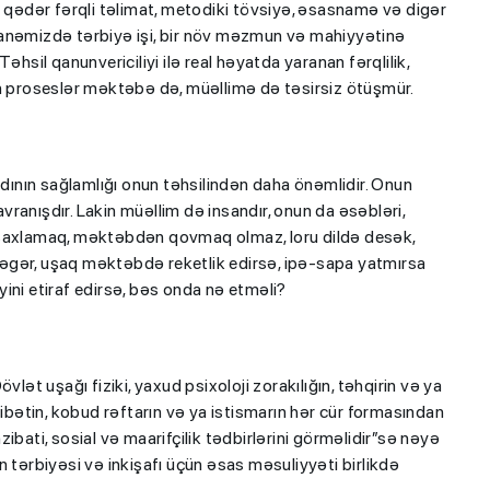
ə qədər fərqli təlimat, metodiki tövsiyə, əsasnamə və digər
manəmizdə tərbiyə işi, bir növ məzmun və mahiyyətinə
əhsil qanunvericiliyi ilə real həyatda yaranan fərqlilik,
proseslər məktəbə də, müəllimə də təsirsiz ötüşmür.
adının sağlamlığı onun təhsilindən daha önəmlidir. Onun
avranışdır. Lakin müəllim də insandır, onun da əsəbləri,
 saxlamaq, məktəbdən qovmaq olmaz, loru dildə desək,
əgər, uşaq məktəbdə reketlik edirsə, ipə-sapa yatmırsa
ini etiraf edirsə, bəs onda nə etməli?
t uşağı fiziki, yaxud psixoloji zorakılığın, təhqirin və ya
sibətin, kobud rəftarın və ya istismarın hər cür formasından
ibati, sosial və maarifçilik tədbirlərini görməlidir”sə nəyə
 tərbiyəsi və inkişafı üçün əsas məsuliyyəti birlikdə