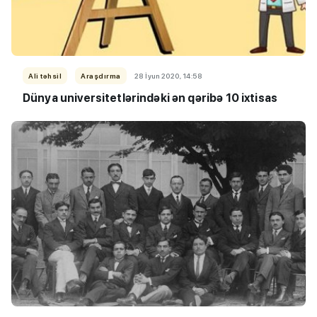
Ali təhsil
Araşdırma
28 İyun 2020, 14:58
Dünya universitetlərindəki ən qəribə 10 ixtisas