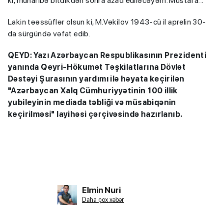
ki, müharibə bitdikdən sonra azad ediləcəyəm. Mustafa...”
Lakin təəssüflər olsun ki, M.Vəkilov 1943-cü il aprelin 30-
da sürgündə vəfat edib.
QEYD:
Yazı Azərbaycan Respublikasının Prezidenti
yanında Qeyri-Hökumət Təşkilatlarına Dövlət
Dəstəyi Şurasının yardımı ilə həyata keçirilən
"Azərbaycan Xalq Cümhuriyyətinin 100 illik
yubileyinin mediada təbliği və müsabiqənin
keçirilməsi" layihəsi çərçivəsində hazırlanıb.
Elmin Nuri
Daha çox xəbər