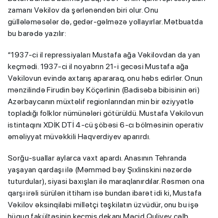
zamanı Vəkilov da şərlənəndən biri olur. Onu
güllələməsələr də, gedər-gəlməzə yollayırlar. Mətbuatda
bu barədə yazılır:
“1937-ci il repressiyaları Mustafa ağa Vəkilovdan da yan
keçmədi. 1937-ci il noyabrın 21-i gecəsi Mustafa ağa
Vəkilovun evində axtarış apararaq, onu həbs edirlər. Onun
mənzilində Firudin bəy Köçərlinin (Badisəba bibisinin əri)
Azərbaycanın müxtəlif regionlarından min bir əziyyətlə
topladığı folklor nümünələri götürüldü. Mustafa Vəkilovun
istintaqını XDİK DTİ 4-cü şöbəsi 6-cı bölməsinin operativ
əməliyyat müvəkkili Haqverdiyev aparırdı.
Sorğu-suallar aylarca vaxt apardı. Anasının Tehranda
yaşayan qardaşı ilə (Məmməd bəy Şıxlinskini nəzərdə
tuturdular), siyasi baxışları ilə maraqlanırdılar. Rəsmən ona
qarşı irəli sürülən ittiham isə bundan ibarət idi ki, Mustafa
Vəkilov əksinqilabi millətçi təşkilatın üzvüdür, onu bu işə
hüquq fakültəsinin keçmiş dekanı Məcid Quliyev cəlb