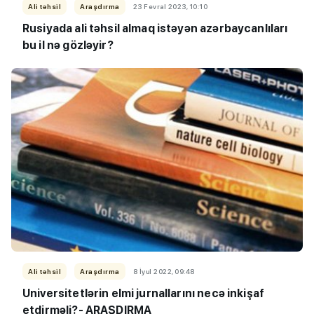
Ali təhsil
Araşdırma
23 Fevral 2023, 10:10
Rusiyada ali təhsil almaq istəyən azərbaycanlıları
bu il nə gözləyir?
Ali təhsil
Araşdırma
8 İyul 2022, 09:48
Universitetlərin elmi jurnallarını necə inkişaf
etdirməli?-
ARAŞDIRMA