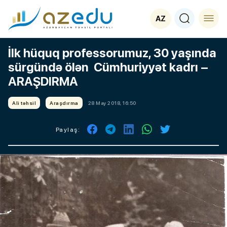
AZ
İlk hüquq professorumuz, 30 yaşında
sürgündə ölən Cümhuriyyət kadrı –
ARAŞDIRMA
Ali təhsil
Araşdırma
28 May 2018, 16:50
Paylaş: