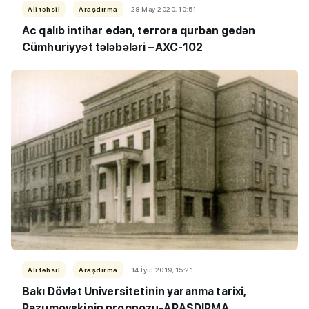
Ali təhsil
Araşdırma
28 May 2020, 10:51
Ac qalıb intihar edən, terrora qurban gedən
Cümhuriyyət tələbələri –AXC-102
Ali təhsil
Araşdırma
14 İyul 2019, 15:21
Bakı Dövlət Universitetinin yaranma tarixi,
Razumovskinin proqnozu-ARAŞDIRMA