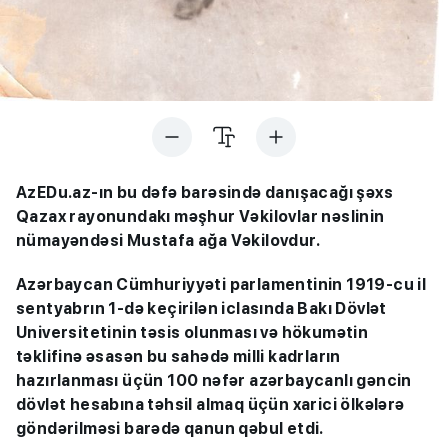
AzEDu.az-ın bu dəfə barəsində danışacağı şəxs
Qazax rayonundakı məşhur Vəkilovlar nəslinin
nümayəndəsi Mustafa ağa Vəkilovdur.
Azərbaycan Cümhuriyyəti parlamentinin 1919-cu il
sentyabrın 1-də keçirilən iclasında Bakı Dövlət
Universitetinin təsis olunması və hökumətin
təklifinə əsasən bu sahədə milli kadrların
hazırlanması üçün 100 nəfər azərbaycanlı gəncin
dövlət hesabına təhsil almaq üçün xarici ölkələrə
göndərilməsi barədə qanun qəbul etdi.