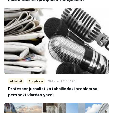
Ali təhsil
Araşdırma
19 Avqust 2018, 17:48
Professor jurnalistika təhsilindəki problem və
perspektivlərdən yazdı