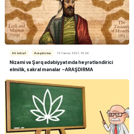
Ali təhsil
Araşdırma
13 Yanvar 2021, 15:34
Nizami
və Şərq ədəbiyyatında heyrətləndirici
elmilik, sakral mənalar –ARAŞDIRMA