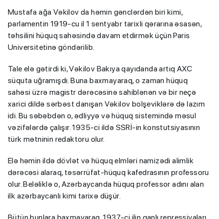
Mustafa ağa Vəkilov da həmin gənclərdən biri kimi,
parlamentin 1919-cu il 1 sentyabr tarixli qərarına əsasən,
təhsilini hüquq sahəsində davam etdirmək üçün Paris
Universitetinə göndərilib.
Tale elə gətirdi ki, Vəkilov Bakıya qayıdanda artıq AXC
süquta uğramışdı. Buna baxmayaraq, o zaman hüquq
sahəsi üzrə magistr dərəcəsinə sahiblənən və bir neçə
xarici dildə sərbəst danışan Vəkilov bolşeviklərə də lazım
idi. Bu səbəbdən o, ədliyyə və hüquq sistemində məsul
vəzifələrdə çalışır. 1935-ci ildə SSRİ-in konstutsiyasının
türk mətninin redaktoru olur.
Elə həmin ildə dövlət və hüquq elmləri namizədi alimlik
dərəcəsi alaraq, təsərrüfat-hüquq kafedrasının professoru
olur. Beləliklə o, Azərbaycanda hüquq professor adını alan
ilk azərbaycanlı kimi tarixə düşür.
Bütün bunlara baxmayaraq, 1937-ci ilin qanlı repressiyaları