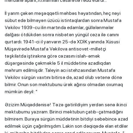
mərdanə aparır, ittihamları cəsarətlə rədd edirdi...
İl yarım çəkən məşəqqətli məhbəs həyatından, heç nəyi
sübut edə bilməyən üzücü istintaqlardan sonra Mustafa
Vəkilov 1939-cu ilin martında edamlar, güllələnmələr
dalğası ötdükdən sonra nisbətən yüngül cəza ilə canını
qurtardı. 1941-ci il yanvarın 25-də XDİK yanında Xüsusi
Müşavirədə Mustafa Vəkilova antisovet-millətçi
təşkilatda iştirakına görə cəzasını islah-əmək
düşərgəsində çəkməklə 5 il müddətinə azadlıqdan
məhrum edilmişdir. Taleyin acı istehzasından Mustafa
Vəkilov sürgün vaxtını bitirsə də, azad olub vətənə dönə
bilmir. Onun son məktubunu ürək ağırısı olmadan oxumaq
mümkün deyil: ”
Əzizim Müqəddənisə! Təzə gətirildiyim yerdən sənə ikinci
məktubumu yazıram. Birinci məktubun çatıb-çatmadığını
bilmirəm. Buraya sürgün müddətinin bitdiyi səbəbincə azad
edilmək üçün çağırılmışdım. Lakin son dəqiqədə elan etdilər