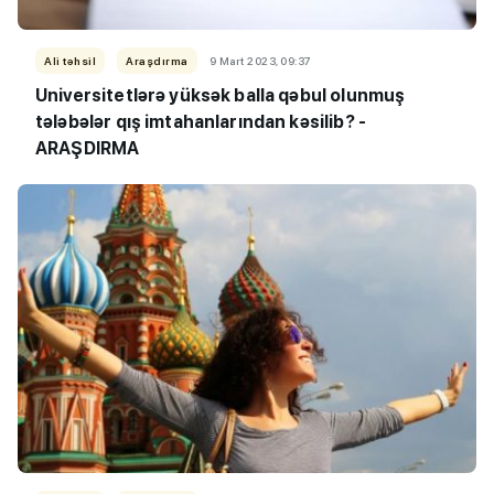
Ali təhsil
Araşdırma
9 Mart 2023, 09:37
Universitetlərə yüksək balla qəbul olunmuş
tələbələr qış imtahanlarından kəsilib? -
ARAŞDIRMA