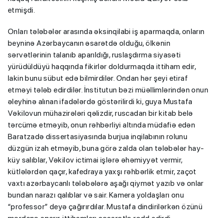
etmişdi.
Onları tələbələr arasında əksinqilabi iş aparmaqda, onların
beyninə Azərbaycanın əsarətdə olduğu, ölkənin
sərvətlərinin talanıb aparıldığı, ruslaşdırma siyasəti
yürüdüldüyü haqqında fikirlər doldurmaqda ittiham edir,
lakin bunu sübut edə bilmirdilər. Ondan hər şeyi etiraf
etməyi tələb edirdilər. İnstitutun bəzi müəllimlərindən onun
əleyhinə alınan ifadələrdə göstərilirdi ki, guya Mustafa
Vəkilovun mühazirələri qəlizdir, ruscadan bir kitab belə
tərcümə etməyib, onun rəhbərliyi altında müdafiə edən
Baratzadə dissertasiyasında burjua inqilabının rolunu
düzgün izah etməyib, buna görə zalda olan tələbələr hay-
küy salıblar, Vəkilov ictimai işlərə əhəmiyyət vermir,
kütlələrdən qaçır, kafedraya yaxşı rəhbərlik etmir, zaçot
vaxtı azərbaycanlı tələbələrə aşağı qiymət yazıb və onlar
bundan narazı qalıblar və sair. Kamera yoldaşları onu
“professor” deyə çağırırdılar. Mustafa dindirilərkən özünü