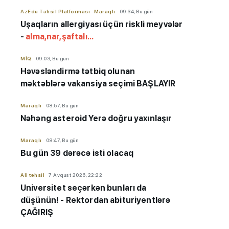
AzEdu Təhsil Platforması
Maraqlı
09:34, Bu gün
Uşaqların allergiyası üçün riskli meyvələr
-
alma,nar,şaftalı...
MİQ
09:03, Bu gün
Həvəsləndirmə tətbiq olunan
məktəblərə vakansiya seçimi BAŞLAYIR
Maraqlı
08:57, Bu gün
Nəhəng asteroid Yerə doğru yaxınlaşır
Maraqlı
08:47, Bu gün
Bu gün 39 dərəcə isti olacaq
Ali təhsil
7 Avqust 2026, 22:22
Universitet seçərkən bunları da
düşünün! - Rektordan abituriyentlərə
ÇAĞIRIŞ