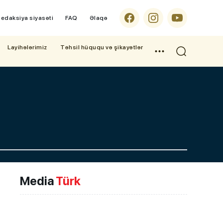
edaksiya siyasəti
FAQ
Əlaqə
Layihələrimiz
Təhsil hüququ və şikayətlər
Media
Türk