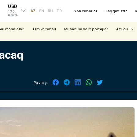
USD
AZ
EN
RU
TR
Son xəbərlər
Haqqımızda
R
1.70
0.02%
bul məsələləri
Elm və təhsil
Müsahibə və reportajlar
AzEdu Tv
lacaq
Paylaş: