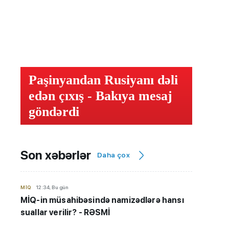
Paşinyandan Rusiyanı dəli
edən çıxış - Bakıya mesaj
göndərdi
Son xəbərlər
Daha çox
MİQ
12:34, Bu gün
MİQ-in müsahibəsində namizədlərə hansı
suallar verilir? - RƏSMİ