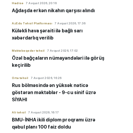
Hadisə
7 Avqust 2026, 20:16
Ağdaşda erkən nikahın qarşısı alındı
AzEdu Təhsil Platforması
7 Avqust 2026, 17:36
Küləkli hava şəraiti ilə bağlı sarı
xəbərdarlıq verilib
Məktəbəqədər təhsil
7 Avqust 2026, 17:02
Özəl bağçaların nümayəndələri ilə görüş
keçirilib
Orta təhsil
7 Avqust 2026, 16:26
Rus bölməsində ən yüksək nəticə
göstərən məktəblər - 9-cu sinif üzrə
SİYAHI
Ali təhsil
7 Avqust 2026, 16:17
BMU-İNHA ikili diplom proqramı üzrə
qəbul planı 100 faiz doldu