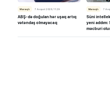
Maraqlı
7 Avqust 2026, 11:29
Maraqlı
7 Avq
ABŞ-də doğulan hər uşaq artıq
Süni intelle
vətəndaş olmayacaq
yeni addım: 
məcburi olu
“Həftənin təhsil icmal
lisey seçimi, bağçala
imtahanları...