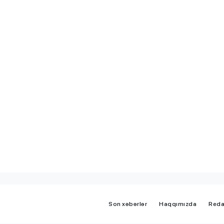
iplom
MİQ balına görə Bakı üzrə
 imtahanları
birinci, respublika üzrə beşi
OLDU
Son xəbərlər
Haqqımızda
Reda