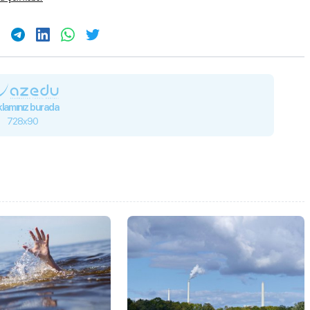
lamınız burada
728x90