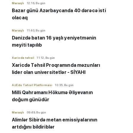
Maraqlı
12:16, Bu gün
Bazar günü Azərbaycanda 40 dərəcə isti
olacaq
Maraqlı
11:40, Bu gün
Dənizdə batan 16 yaşlı yeniyetmənin
meyiti tapılıb
Xaricdə təhsil
11:12, Bu gün
Xaricdə Təhsil Proqramında məzunları
lider olan universitetlər - SİYAHI
AzEdu Təhsil Platforması
10:35, Bu gün
Milli Qəhrəmanı Hökumə Əliyevanın
doğum günüdür
Maraqlı
09:49, Bu gün
Alimlər Sibirdə metan emissiyalarının
artdığını bildiriblər