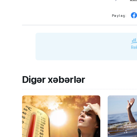
Paylaş:
Rek
Digər xəbərlər