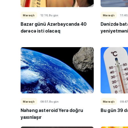
Maraqlı
12:16, Bu gün
Maraqlı
11:40
Bazar günü Azərbaycanda 40
Dənizdə bata
dərəcə isti olacaq
yeniyetmənin
Maraqlı
08:57, Bu gün
Maraqlı
08:47
Nəhəng asteroid Yerə doğru
Bu gün 39 də
yaxınlaşır