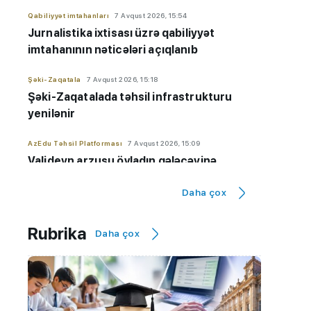
Qabiliyyət imtahanları
7 Avqust 2026, 15:54
Jurnalistika ixtisası üzrə qabiliyyət
imtahanının nəticələri açıqlanıb
Şəki-Zaqatala
7 Avqust 2026, 15:18
Şəki-Zaqatalada təhsil infrastrukturu
yenilənir
AzEdu Təhsil Platforması
7 Avqust 2026, 15:09
Valideyn arzusu övladın gələcəyinə
çevrilməməlidir - İxtisas seçimi ilə bağlı
Daha çox
VACİB çağırış
Maraqlı
7 Avqust 2026, 14:48
Rubrika
Daha çox
Alimlər süni intellektlə yeni viruslar
hazırlayıblar
Xaricdə təhsil
7 Avqust 2026, 14:29
Azərbaycanlı gənclər ABŞ-də təhsili Çinə