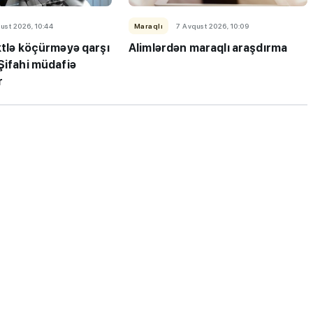
ust 2026, 10:44
Maraqlı
7 Avqust 2026, 10:09
ktlə köçürməyə qarşı
Alimlərdən maraqlı araşdırma
Şifahi müdafiə
r
ı”- MİQ,
"Həftənin təhsil icmalı": Qəbul
r və qəbul
marafonu başa çatdı,
müəllimlərin nəticələri dəyişdi..