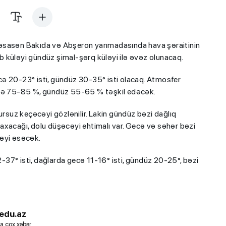
əsasən Bakıda və Abşeron yarımadasında hava şəraitinin
 küləyi gündüz şimal-şərq küləyi ilə əvəz olunacaq.
cə 20-23° isti, gündüz 30-35° isti olacaq. Atmosfer
ecə 75-85 %, gündüz 55-65 % təşkil edəcək.
suz keçəcəyi gözlənilir. Lakin gündüz bəzi dağlıq
axacağı, dolu düşəcəyi ehtimalı var. Gecə və səhər bəzi
ləyi əsəcək.
37° isti, dağlarda gecə 11-16° isti, gündüz 20-25°, bəzi
edu.az
a çox xəbər