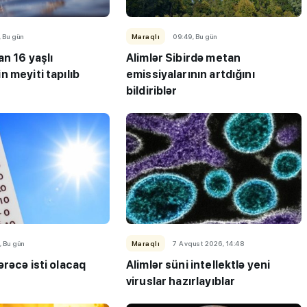
, Bu gün
Maraqlı
09:49, Bu gün
n 16 yaşlı
Alimlər Sibirdə metan
 meyiti tapılıb
emissiyalarının artdığını
bildiriblər
, Bu gün
Maraqlı
7 Avqust 2026, 14:48
rəcə isti olacaq
Alimlər süni intellektlə yeni
viruslar hazırlayıblar