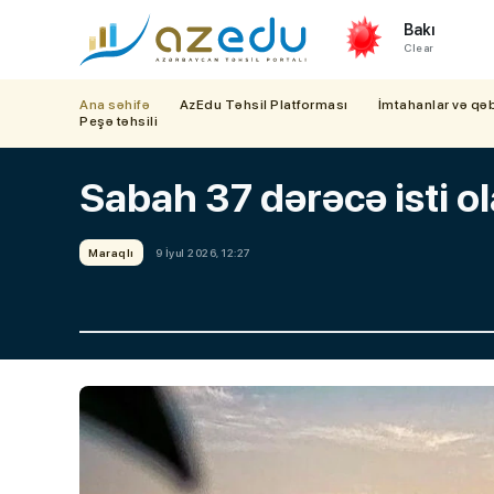
Bakı
Clear
Ana səhifə
AzEdu Təhsil Platforması
İmtahanlar və qə
Peşə təhsili
Sabah 37 dərəcə isti o
Maraqlı
9 İyul 2026, 12:27