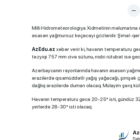
Milli Hidrometeorologiya Xidmətinin məlumatına 
əsasən yağmursuz keçəcəyi gözlənilir. Şimal-qərb
AzEdu.az
xəbər verir ki, havanın temperaturu ge
təzyiqi 757 mm civə sütunu, nisbi rütubət isə g
Azərbaycanın rayonlarında havanın əsasən yağmur
ərazilərdə qısamüddətli yağış yağacağı, şimşək ç
dağlıq ərazilərdə duman olacaq. Mülayim şərq kü
Havanın temperaturu gecə 20-25° isti, gündüz 32-
yerlərdə 28-30° isti olacaq.
Az
Dah