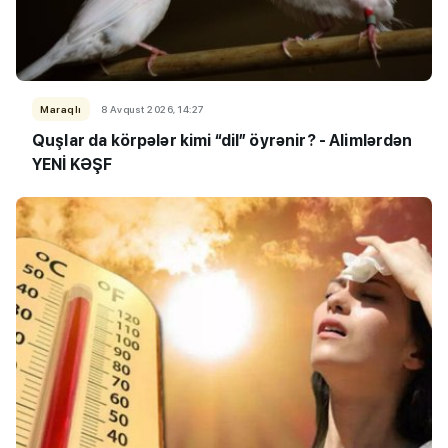
Maraqlı
8 Avqust 2026, 14:27
Quşlar da körpələr kimi “dil” öyrənir? - Alimlərdən
YENİ KƏŞF