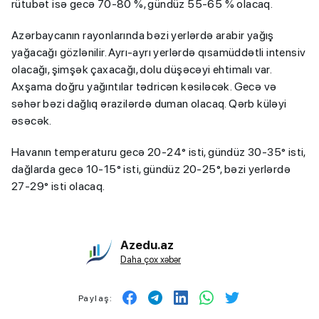
rütubət isə gecə 70-80 %, gündüz 55-65 % olacaq.
Azərbaycanın rayonlarında bəzi yerlərdə arabir yağış
yağacağı gözlənilir. Ayrı-ayrı yerlərdə qısamüddətli intensiv
olacağı, şimşək çaxacağı, dolu düşəcəyi ehtimalı var.
Axşama doğru yağıntılar tədricən kəsiləcək. Gecə və
səhər bəzi dağlıq ərazilərdə duman olacaq. Qərb küləyi
əsəcək.
Havanın temperaturu gecə 20-24° isti, gündüz 30-35° isti,
dağlarda gecə 10-15° isti, gündüz 20-25°, bəzi yerlərdə
27-29° isti olacaq.
Azedu.az
Daha çox xəbər
Paylaş: