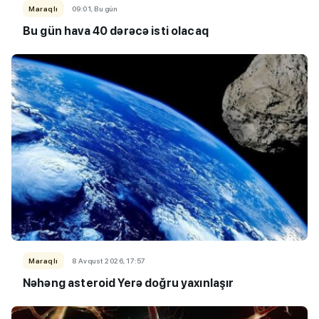
Maraqlı
09:01, Bu gün
Bu gün hava 40 dərəcə isti olacaq
Maraqlı
8 Avqust 2026, 17:57
Nəhəng asteroid Yerə doğru yaxınlaşır