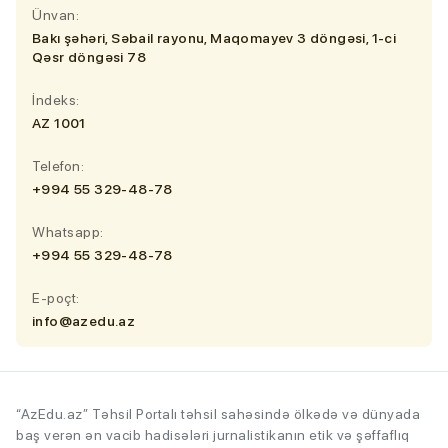
Ünvan:
Bakı şəhəri, Səbail rayonu, Maqomayev 3 döngəsi, 1-ci
Qəsr döngəsi 78
İndeks:
AZ 1001
Telefon:
+994 55 329-48-78
Whatsapp:
+994 55 329-48-78
E-poçt:
info@azedu.az
“AzEdu.az” Təhsil Portalı təhsil sahəsində ölkədə və dünyada
baş verən ən vacib hadisələri jurnalistikanın etik və şəffaflıq