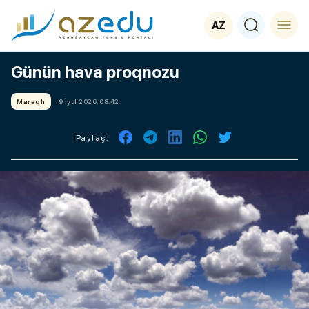
AZ
Günün hava proqnozu
Maraqlı
9 İyul 2026, 08:42
Paylaş: