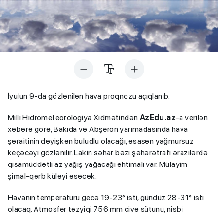
İyulun 9-da gözlənilən hava proqnozu açıqlanıb.
Milli Hidrometeorologiya Xidmətindən
AzEdu.az
-a verilən
xəbərə görə, Bakıda və Abşeron yarımadasında hava
şəraitinin dəyişkən buludlu olacağı, əsasən yağmursuz
keçəcəyi gözlənilir. Lakin səhər bəzi şəhərətrafı ərazilərdə
qısamüddətli az yağış yağacağı ehtimalı var. Mülayim
şimal-qərb küləyi əsəcək.
Havanın temperaturu gecə 19-23° isti, gündüz 28-31° isti
olacaq. Atmosfer təzyiqi 756 mm civə sütunu, nisbi