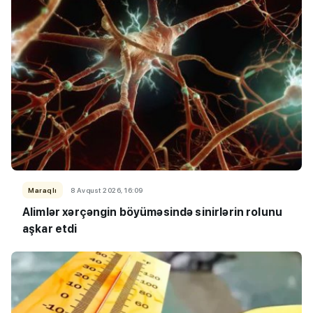
Maraqlı
8 Avqust 2026, 16:09
Alimlər xərçəngin böyüməsində sinirlərin rolunu
aşkar etdi