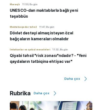
Maraqlı
11:50, Bu gün
UNESCO-dan məktəblərlə bağlı yeni
təşəbbüs
Məktəbəqədər təhsil
11:47, Bu gün
Dövlət dəstəyi almaq istəyən özəl
bağçaların kameraları olmalıdır
İmtahanlar və qəbul məsələləri
11:32, Bu gün
Qiyabi təhsil "risk zonası"ndadır? - "Yeni
qaydaların tətbiqinə ehtiyac var"
Hadisə
11:20, Bu gün
İsmayıllıda 7 yaşlı uşaq qıcolmadan ölüb
Daha çox
Bakı şəhəri üzrə Təhsil İdarəsi
10:59, Bu gün
Rubrika
Daha çox
3 uşaq bağçası Təhsil İdarəsinin
tabeliyinə verildi