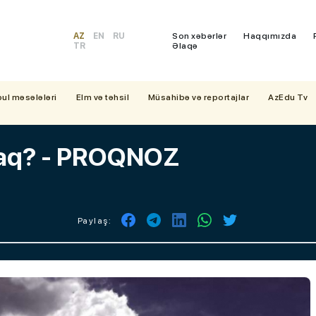
AZ
EN
RU
Son xəbərlər
Haqqımızda
TR
Əlaqə
bul məsələləri
Elm və təhsil
Müsahibə və reportajlar
AzEdu Tv
caq? - PROQNOZ
Paylaş: