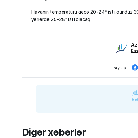
Havanın temperaturu gecə 20-24° isti, gündüz 30-
yerlərdə 25-28° isti olacaq.
Az
Dah
Paylaş:
Rek
Digər xəbərlər