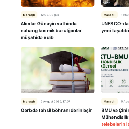
Maraqlı
12:02, Bu gün
Maraqlı
11:50
Alimlər Günəşin səthində
UNESCO-dan 
nəhəng kosmik burulğanlar
yeni təşəbb
müşahidə edib
Maraqlı
5 Avqust 2026, 17:07
Maraqlı
5 Avq
Qərbdə təhsil böhranı dərinləşir
BMU və Çinin
Mühəndislik
tələbələrini 