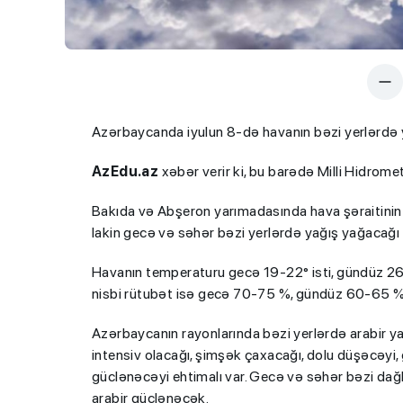
Azərbaycanda iyulun 8-də havanın bəzi yerlərdə ya
AzEdu.az
xəbər verir ki, bu barədə Milli Hidrom
Bakıda və Abşeron yarımadasında hava şəraitinin
lakin gecə və səhər bəzi yerlərdə yağış yağacağı 
Havanın temperaturu gecə 19-22° isti, gündüz 26
nisbi rütubət isə gecə 70-75 %, gündüz 60-65 %
Azərbaycanın rayonlarında bəzi yerlərdə arabir ya
intensiv olacağı, şimşək çaxacağı, dolu düşəcəyi,
güclənəcəyi ehtimalı var. Gecə və səhər bəzi dağ
arabir güclənəcək.