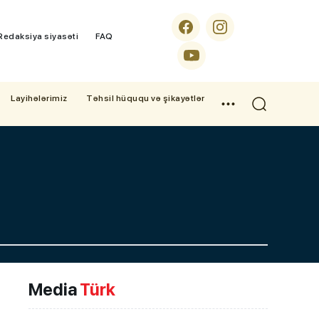
Redaksiya siyasəti
FAQ
Layihələrimiz
Təhsil hüququ və şikayətlər
Media
Türk