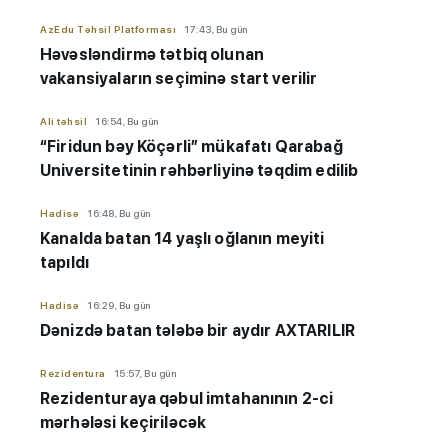
AzEdu Təhsil Platforması
17:43, Bu gün
Həvəsləndirmə tətbiq olunan
vakansiyaların seçiminə start verilir
Ali təhsil
16:54, Bu gün
“Firidun bəy Köçərli” mükafatı Qarabağ
Universitetinin rəhbərliyinə təqdim edilib
Hadisə
16:48, Bu gün
Kanalda batan 14 yaşlı oğlanın meyiti
tapıldı
Hadisə
16:29, Bu gün
Dənizdə batan tələbə bir aydır AXTARILIR
Rezidentura
15:57, Bu gün
Rezidenturaya qəbul imtahanının 2-ci
mərhələsi keçiriləcək