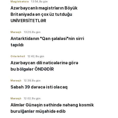
Magistratura
13:54, Bu gün
Azərbaycanlı magistrların Böyük
Britaniyada ən çox üz tutduğu
UNİVERSİTETLƏR
Maraqlı
13:26, Bu gün
Antarktidanın "Qan şəlaləsi"nin sirri
tapıldı
Orta təhsil
12:42, Bu gün
Azərbaycan dili nəticələrinə görə
bu bölgələr ÖNDƏDİR
Maraqlı
12:38, Bu gün
Sabah 39 dərəcə isti olacaq
Maraqlı
12:02, Bu gün
Alimlər Günəşin səthində nəhəng kosmik
burulğanlar müşahidə edib