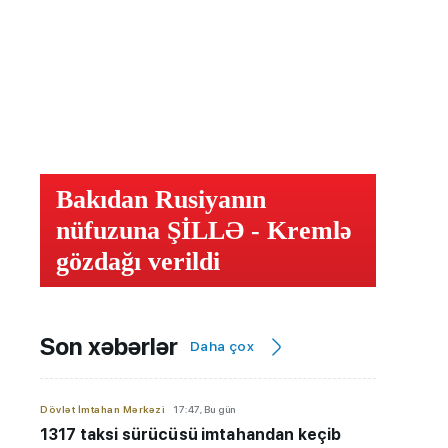
Bakıdan Rusiyanın
nüfuzuna ŞİLLƏ - Kremlə
gözdağı verildi
Son xəbərlər
Daha çox
Dövlət İmtahan Mərkəzi
17:47, Bu gün
1317 taksi sürücüsü imtahandan keçib