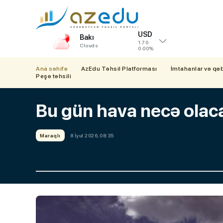
USD
Bakı
1.70
Clouds
0.00%
Ana səhifə
AzEdu Təhsil Platforması
İmtahanlar və qə
Peşə təhsili
Bu gün hava necə ola
Maraqlı
8 İyul 2026, 08:35