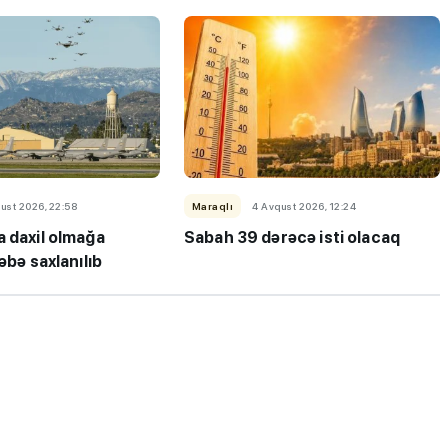
ı”- MİQ,
"Həftənin təhsil icmalı": Qəbul
ust 2026, 22:58
Maraqlı
4 Avqust 2026, 12:24
r və qəbul
marafonu başa çatdı,
a daxil olmağa
Sabah 39 dərəcə isti olacaq
müəllimlərin nəticələri dəyişdi..
əbə saxlanılıb