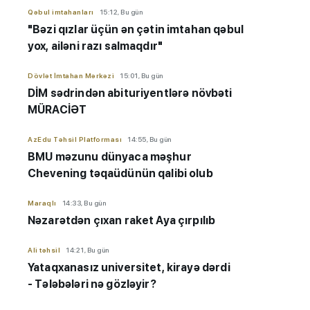
Qəbul imtahanları
15:12, Bu gün
"Bəzi qızlar üçün ən çətin imtahan qəbul
yox, ailəni razı salmaqdır"
Dövlət İmtahan Mərkəzi
15:01, Bu gün
DİM sədrindən abituriyent
​​​​​​​lərə
növbəti
MÜRACİƏT
AzEdu Təhsil Platforması
14:55, Bu gün
BMU məzunu dünyaca məşhur
Chevening təqaüdünün qalibi olub
Maraqlı
14:33, Bu gün
Nəzarətdən çıxan raket Aya çırpılıb
Ali təhsil
14:21, Bu gün
Yataqxanasız universitet, kirayə dərdi
- Tələbələri nə gözləyir?