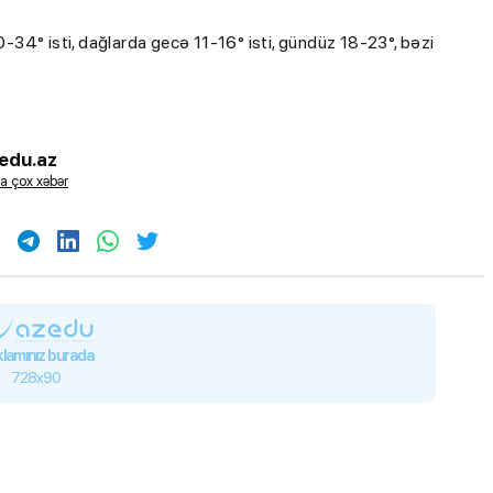
34° isti, dağlarda gecə 11-16° isti, gündüz 18-23°, bəzi
edu.az
a çox xəbər
lamınız burada
728x90