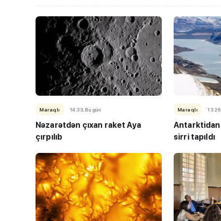
Maraqlı
14:33, Bu gün
Maraqlı
13:26
Nəzarətdən çıxan raket Aya
Antarktidanı
çırpılıb
sirri tapıldı