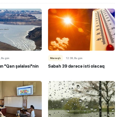
, Bu gün
Maraqlı
12:38, Bu gün
n "Qan şəlaləsi"nin
Sabah 39 dərəcə isti olacaq