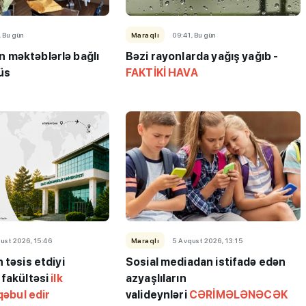
, Bu gün
Maraqlı
09:41, Bu gün
məktəblərlə bağlı
Bəzi rayonlarda yağış yağıb -
üs
FAKTİKİ HAVA
ust 2026, 15:46
Maraqlı
5 Avqust 2026, 13:15
 təsis etdiyi
Sosial mediadan istifadə edən
 fakültəsi
ilk
azyaşlıların
qəbul edir
valideynləri
CƏRİMƏLƏNƏCƏK