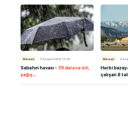
“Həftənin təhsil icmal
Maraqlı
5 Avqust 2026, 12:29
Maraqlı
4 Avq
lisey seçimi, bağçala
Sabahın havası -
39 dərəcə isti,
Hərbi bazay
imtahanları...
yağış...
çalışan 8 təl