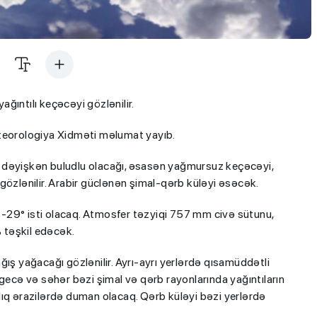
ğıntılı keçəcəyi gözlənilir.
eteorologiya Xidməti məlumat yayıb.
 dəyişkən buludlu olacağı, əsasən yağmursuz keçəcəyi,
gözlənilir. Arabir güclənən şimal-qərb küləyi əsəcək.
-29° isti olacaq. Atmosfer təzyiqi 757 mm civə sütunu,
 təşkil edəcək.
ğış yağacağı gözlənilir. Ayrı-ayrı yerlərdə qısamüddətli
 gecə və səhər bəzi şimal və qərb rayonlarında yağıntıların
lıq ərazilərdə duman olacaq. Qərb küləyi bəzi yerlərdə