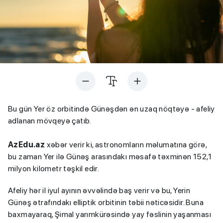
Bu gün Yer öz orbitində Günəşdən ən uzaq nöqtəyə - afeliy
adlanan mövqeyə çatıb.
AzEdu.az
xəbər verir ki, astronomların məlumatına görə,
bu zaman Yer ilə Günəş arasındakı məsafə təxminən 152,1
milyon kilometr təşkil edir.
Afeliy hər il iyul ayının əvvəlində baş verir və bu, Yerin
Günəş ətrafındakı elliptik orbitinin təbii nəticəsidir. Buna
baxmayaraq, Şimal yarımkürəsində yay fəslinin yaşanması