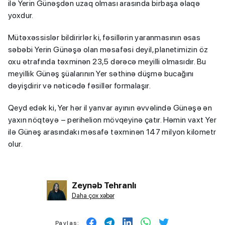
ilə Yerin Günəşdən uzaq olması arasında birbaşa əlaqə
yoxdur.
Mütəxəssislər bildirirlər ki, fəsillərin yaranmasının əsas
səbəbi Yerin Günəşə olan məsafəsi deyil, planetimizin öz
oxu ətrafında təxminən 23,5 dərəcə meyilli olmasıdır. Bu
meyillik Günəş şüalarının Yer səthinə düşmə bucağını
dəyişdirir və nəticədə fəsillər formalaşır.
Qeyd edək ki, Yer hər il yanvar ayının əvvəlində Günəşə ən
yaxın nöqtəyə – perihelion mövqeyinə çatır. Həmin vaxt Yer
ilə Günəş arasındakı məsafə təxminən 147 milyon kilometr
olur.
Zeynəb Tehranlı
Daha çox xəbər
Paylaş: