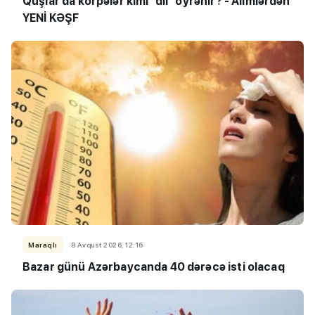
Quşlar da körpələr kimi “dil” öyrənir? - Alimlərdən
YENİ KƏŞF
Maraqlı
8 Avqust 2026, 12:16
Bazar günü Azərbaycanda 40 dərəcə isti olacaq