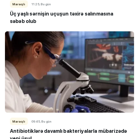
Maraqlı
11:25, Bu gün
Üç yaşlı sərnişin uçuşun təxirə salınmasına
səbəb olub
Maraqlı
09:45, Bu gün
Antibiotiklərə davamlı bakteriyalarla mübarizədə
yeni üsul