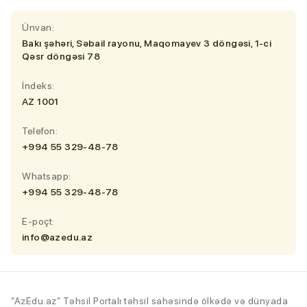
Ünvan:
Bakı şəhəri, Səbail rayonu, Maqomayev 3 döngəsi, 1-ci
Qəsr döngəsi 78
İndeks:
AZ 1001
Telefon:
+994 55 329-48-78
Whatsapp:
+994 55 329-48-78
E-poçt:
info@azedu.az
“AzEdu.az” Təhsil Portalı təhsil sahəsində ölkədə və dünyada