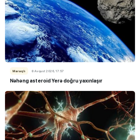
Maraqlı
8 Avqust 2026, 17:57
Nəhəng asteroid Yerə doğru yaxınlaşır