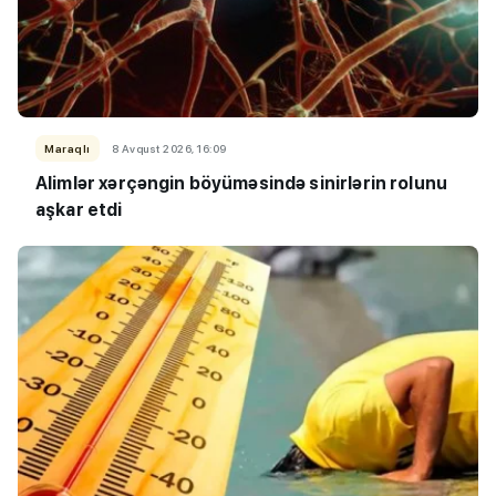
Maraqlı
8 Avqust 2026, 16:09
Alimlər xərçəngin böyüməsində sinirlərin rolunu
aşkar etdi