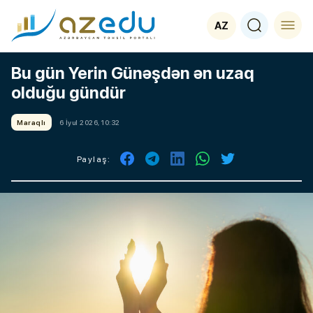
AZ
Bu gün Yerin Günəşdən ən uzaq
olduğu gündür
Maraqlı
6 İyul 2026, 10:32
Paylaş: