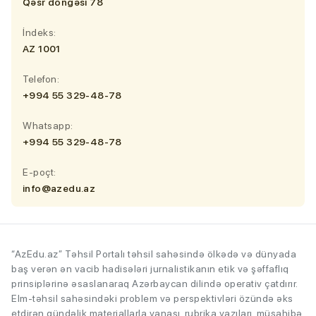
Qəsr döngəsi 78
İndeks:
AZ 1001
Telefon:
+994 55 329-48-78
Whatsapp:
+994 55 329-48-78
E-poçt:
info@azedu.az
“AzEdu.az” Təhsil Portalı təhsil sahəsində ölkədə və dünyada
baş verən ən vacib hadisələri jurnalistikanın etik və şəffaflıq
prinsiplərinə əsaslanaraq Azərbaycan dilində operativ çatdırır.
Elm-təhsil sahəsindəki problem və perspektivləri özündə əks
etdirən gündəlik materiallarla yanaşı, rubrika yazıları, müsahibə,