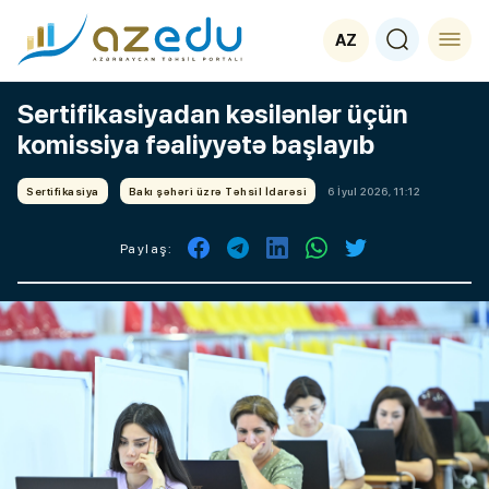
AZ
Sertifikasiyadan kəsilənlər üçün
komissiya fəaliyyətə başlayıb
Sertifikasiya
Bakı şəhəri üzrə Təhsil İdarəsi
6 İyul 2026, 11:12
Paylaş: