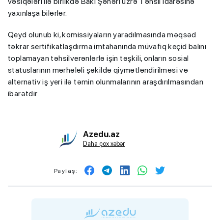
vəsiqələri ilə birlikdə Bakı Şəhəri üzrə Təhsil İdarəsinə
yaxınlaşa bilərlər.
Qeyd olunub ki, komissiyaların yaradılmasında məqsəd
təkrar sertifikatlaşdırma imtahanında müvafiq keçid balını
toplamayan təhsilverənlərlə işin təşkili, onların sosial
statuslarının mərhələli şəkildə qiymətləndirilməsi və
alternativ iş yeri ilə təmin olunmalarının araşdırılmasından
ibarətdir.
Azedu.az
Daha çox xəbər
Paylaş: