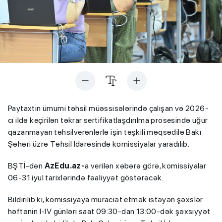
Paytaxtın ümumi təhsil müəssisələrində çalışan və 2026-
cı ildə keçirilən təkrar sertifikatlaşdırılma prosesində uğur
qazanmayan təhsilverənlərlə işin təşkili məqsədilə Bakı
Şəhəri üzrə Təhsil İdarəsində komissiyalar yaradılıb.
BŞTİ-dən
AzEdu.az-
a verilən xəbərə görə, komissiyalar
06-31 iyul tarixlərində fəaliyyət göstərəcək.
Bildirilib ki, komissiyaya müraciət etmək istəyən şəxslər
həftənin I-IV günləri saat 09:30-dan 13:00-dək şəxsiyyət